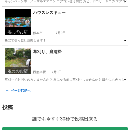
キャンペーン中 ノーマルエアコン エアコン使う前に カビ、ホコリ、ヤニの エアコン掃除し
熊本
熊本市
その他
ハウスレスキュー
地元のお店
熊本市
7月9日
格安で引っ越し運搬します！
熊本
熊本市
引っ越し
格安
草刈り、庭清掃
地元のお店
西熊本駅
7月9日
草刈りでお困りの方いませんか？ 夏になる前に草刈りしませんか？ ほかにも色々して
熊本
熊本市
西熊本駅
草刈り
砂利
ページTOPへ
投稿
誰でも今すぐ30秒で投稿出来る