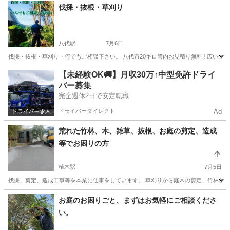
熊本
熊本市
水前寺駅
草刈り
フェンス
伐採・抜根・草刈り
八代駅
7月6日
伐採・抜根・草刈り・何でもご相談下さい。 八代市20キロ管内お見積り無料‼️ 広い土地
熊本
八代市
八代駅
その他
無料
【未経験OK🚚】月収30万↑中型免許ドライ
バー募集
完全週休2日で安定転職
ドライバーダイレクト
Ad
荒れた竹林、木、雑草、抜根、お庭の剪定、造成
等でお困りの方
植木駅
7月5日
伐採、剪定、造成工事等を本業に仕事をしています。 草刈りから庭木の剪定、竹林伐採
熊本
熊本市
植木駅
その他
無料
お庭のお困りごと、まずはお気軽にご相談くださ
い。