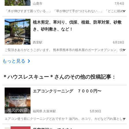
山鹿市
7月4日
「木が伸びすぎて困っている…」 「草が伸びて手がつけられない…」 「どこに頼めばい
熊本
山鹿市
剪定/造園
植木剪定、草刈り、伐採、植栽、防草対策、砂敷
き、砂利敷き、など！
西里駅
6月19日
ご覧頂きありがとうございます。 熊本県熊本市の植木屋のガーデンオプション、伐採レス
熊本
熊本市
西里駅
剪定/造園
砂利
もっと見る
＊ハウスレスキュー＊
さんのその他の投稿記事：
エアコンクリーニング ７０００円〜
地元のお店
福岡県 久留米駅
5月30日
エアコン使う前にクリーニングどおですか？ 油汚れ、ホコリ、カビなど汚れ落とします 気に
福岡
久留米市
久留米駅
エアコン掃除