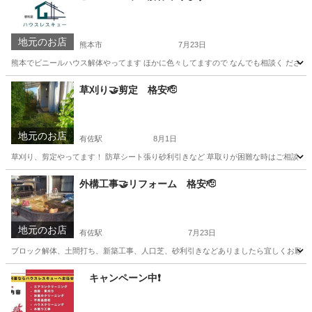
地元のお店
熊本市
7月23日
熊本でビニールハウス解体やってます ほかに色々してますので なんでも相談く ださい
熊本
熊本市
その他
ビニールハウス
草刈り🤝剪定 格安🫡
地元のお店
有佐駅
8月1日
草刈り、剪定やってます！ 防草シート張り砂利引きなど 草取りが困難な時はご相談く
熊本
熊本市
有佐駅
草刈り
格安
外構工事🤝リフォーム 格安🫡
地元のお店
有佐駅
7月23日
ブロック解体、土間打ち、新築工事、人口芝、砂利引きなどありましたら宜しくお願い
熊本
熊本市
有佐駅
その他
格安
キャンペーン中❗