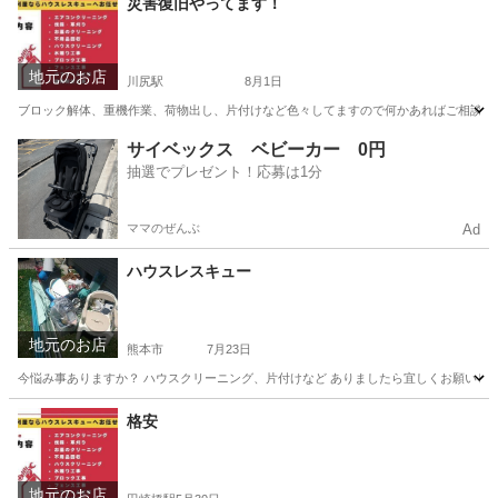
災害復旧やってます！
地元のお店
川尻駅
8月1日
ブロック解体、重機作業、荷物出し、片付けなど色々してますので何かあればご相談く
熊本
熊本市
川尻駅
便利屋
サイベックス ベビーカー 0円
抽選でプレゼント！応募は1分
ママのぜんぶ
Ad
ハウスレスキュー
地元のお店
熊本市
7月23日
今悩み事ありますか？ ハウスクリーニング、片付けなど ありましたら宜しくお願いし
熊本
熊本市
ハウスクリーニング
片付け
格安
地元のお店