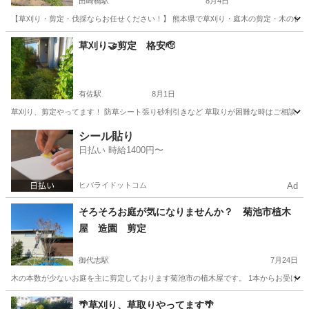
田崎橋駅
8月4日
【草刈り・剪定・伐採ならお任せください！】 熊本県で草刈り・庭木の剪定・木の伐採を
熊本
熊本市
田崎橋駅
剪定/造園
無料
草刈り🤝剪定 格安🫡
有佐駅
8月1日
草刈り、剪定やってます！ 防草シート張り砂利引きなど 草取りが困難な時はご相談く
熊本
熊本市
有佐駅
草刈り
格安
シール貼り
日払い 時給1400円〜
ヒバライドットコム
Ad
そろそろお庭が気になりませんか？ 菊池市植木
屋 造園 剪定
御代志駅
7月24日
木の本数が少ないお庭を主に剪定しております菊池市の植木屋です。 1本からお受け致します
熊本
菊池市
御代志駅
植木/庭木植え替え
庭木
🌴草刈り、草取りやってます🌴