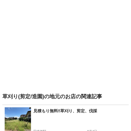
草刈り(剪定/造園)の地元のお店の関連記事
見積もり無料‼️草刈り、剪定、伐採