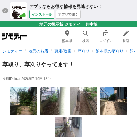
アプリならお得な情報を見逃さない！
インストール
アプリで開く
地元の掲示板 ジモティー 熊本版
熊本県
検索
ログイン
投稿
ジモティー
地元のお店
剪定/造園
草刈り
熊本県の草刈り
熊
草取り、草刈りやってます！
投稿ID: iglar
2026年7月9日 12:14