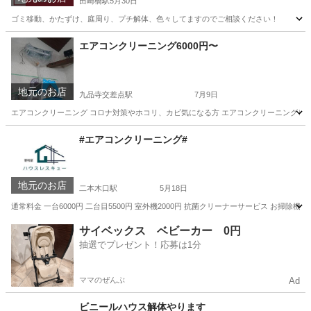
田崎橋駅
5月30日
ゴミ移動、かたずけ、庭周り、プチ解体、色々してますのでご相談ください！
熊本
熊本市
田崎橋駅
便利屋
エアコンクリーニング6000円〜
地元のお店
九品寺交差点駅
7月9日
エアコンクリーニング コロナ対策やホコリ、カビ気になる方 エアコンクリーニングしませんか？ 
熊本
熊本市
九品寺交差点駅
エアコン掃除
#エアコンクリーニング#
地元のお店
二本木口駅
5月18日
通常料金 一台6000円 二台目5500円 室外機2000円 抗菌クリーナーサービス お掃除機能付
熊本
熊本市
二本木口駅
エアコン掃除
サイベックス ベビーカー 0円
抽選でプレゼント！応募は1分
ママのぜんぶ
Ad
ビニールハウス解体やります