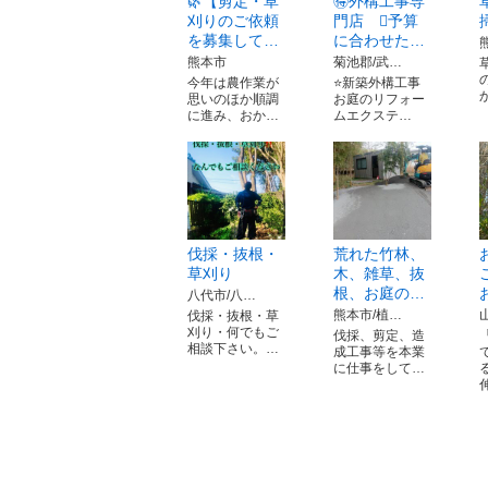
🌿【剪定・草
🉐外構工事専
刈りのご依頼
門店 🪏予算
を募集して…
に合わせた…
熊本市
菊池郡/武…
今年は農作業が
⭐️新築外構工事
思いのほか順調
お庭のリフォー
に進み、おか…
ムエクステ…
伐採・抜根・
荒れた竹林、
草刈り
木、雑草、抜
根、お庭の…
八代市/八…
熊本市/植…
伐採・抜根・草
刈り・何でもご
伐採、剪定、造
相談下さい。…
成工事等を本業
に仕事をして…