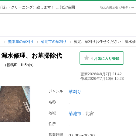
代行（クリーニング）致します！
... 剪定/造園
地元の掲示板 ジモティー
り
熊本県の草刈り
菊池市の草刈り
剪定、草刈りお任せください！漏水修
！漏水修理、お墓掃除代
4
お気に入り登録
！
（投稿ID : 1b5hjn）
更新2026年8月7日 21:42
作成2026年7月10日 15:23
ジャンル
草刈り
名称
-
地域
菊池市
-
北宮
住所
-
営業時間
07:30〜20:30