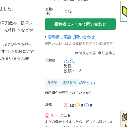
ました。
直接/
直接
仲介
除草剤散布、防草シ
投稿者にメールで問い合わせ
グ、砂利引きなどや
投稿者に電話で問い合わせ
※問い合わせは会員登録とログイン必須です
とうの気持ちを持っ
す‼️✨お気軽にご連
違反を報告
注意事項
かまいません😄
投稿者
ただし
男性
投稿： 13
身分証
電話番号
認証とは
自己紹介が設定されていません。
評価
12
0
0
良い
こはる
またの機会ありましたら、宜しくお願いしま