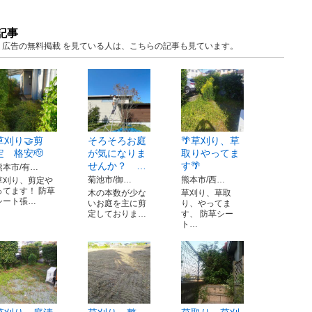
記事
本 広告の無料掲載 を見ている人は、こちらの記事も見ています。
草刈り🤝剪
そろそろお庭
🌴草刈り、草
定 格安🫡
が気になりま
取りやってま
せんか？ …
す🌴
熊本市/有…
菊池市/御…
熊本市/西…
草刈り、剪定や
ってます！ 防草
木の本数が少な
草刈り、草取
シート張…
いお庭を主に剪
り、やってま
定しておりま…
す、 防草シー
ト…