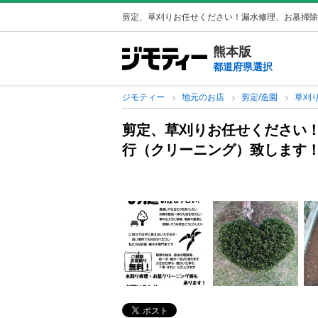
剪定、草刈りお任せください！漏水修理、お墓掃除
熊本版
都道府県選択
ジモティー
地元のお店
剪定/造園
草刈
剪定、草刈りお任せください
行（クリーニング）致します