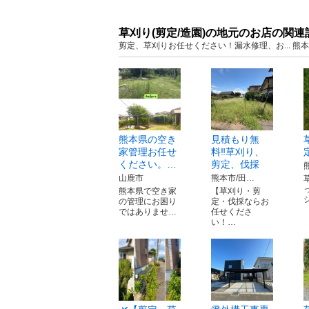
草刈り(剪定/造園)の地元のお店の関連
剪定、草刈りお任せください！漏水修理、お... 熊
熊本県の空き
見積もり無
家管理お任せ
料‼️草刈り、
ください。…
剪定、伐採
山鹿市
熊本市/田…
熊本県で空き家
【草刈り・剪
の管理にお困り
定・伐採ならお
ではありませ…
任せくださ
い！…