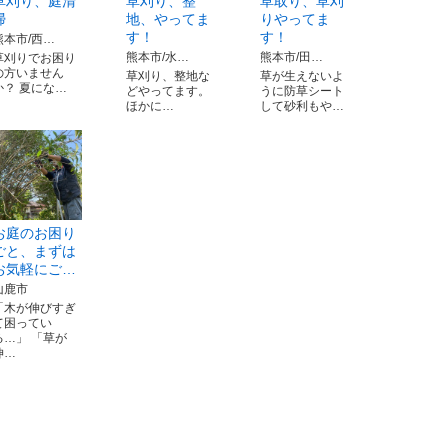
草刈り、庭清
草刈り、整
草取り、草刈
掃
地、やってま
りやってま
す！
す！
熊本市/西…
熊本市/水…
熊本市/田…
草刈りでお困り
の方いません
草刈り、整地な
草が生えないよ
か？ 夏にな…
どやってます。
うに防草シート
ほかに…
して砂利もや…
お庭のお困り
ごと、まずは
お気軽にご…
山鹿市
「木が伸びすぎ
て困ってい
る…」 「草が
伸…