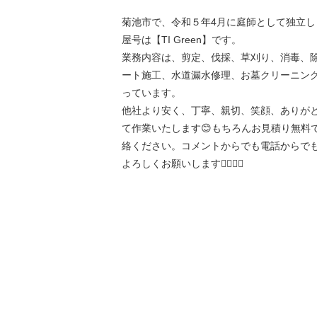
菊池市で、令和５年4月に庭師として独立し
屋号は【TI Green】です。
業務内容は、剪定、伐採、草刈り、消毒、
ート施工、水道漏水修理、お墓クリーニン
っています。
他社より安く、丁寧、親切、笑顔、ありが
て作業いたします😊もちろんお見積り無料で
絡ください。コメントからでも電話からでも
よろしくお願いします🙇🏻‍♂️✨