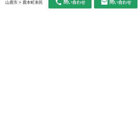
問い合わせ
問い合わせ
山鹿市 > 鹿本町来民
初めての方へ
利用規約
プライバシーポリシー
プライバシー・ステートメント
健全化に資する運用方針
お問い合わせ
運営会社
サイトマップ
ご利用ガイド
フリーワードで探す
PC版で表示
都道府県選択
特定商取引法の表示
利用者情報の外部送信について
© 2011-
2026
Jmty, Inc.