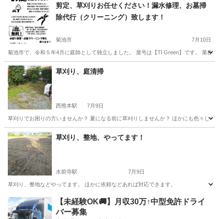
熊本
菊池郡
武蔵塚駅
その他
無料
剪定、草刈りお任せください！漏水修理、お墓掃
除代行（クリーニング）致します！
菊池市
7月10日
菊池市で、令和５年4月に庭師として独立しました。 屋号は【TI Green】です。 
熊本
菊池市
草刈り
庭師
草刈り、庭清掃
西熊本駅
7月9日
草刈りでお困りの方いませんか？ 夏になる前に草刈りしませんか？ ほかにも色々して
熊本
熊本市
西熊本駅
草刈り
砂利
草刈り、整地、やってます！
水前寺駅
7月9日
草刈り、整地などやってます。 ほかに依頼などあれば対応できます。
熊本
熊本市
水前寺駅
草刈り
フェンス
【未経験OK🚚】月収30万↑中型免許ドライ
バー募集