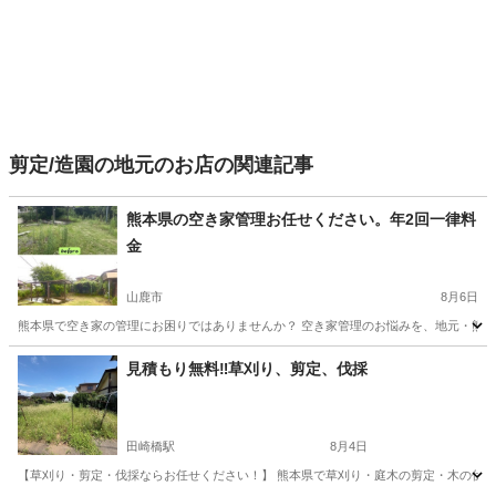
剪定/造園の地元のお店の関連記事
熊本県の空き家管理お任せください。年2回一律料
金
山鹿市
8月6日
熊本県で空き家の管理にお困りではありませんか？ 空き家管理のお悩みを、地元・熊本
熊本
山鹿市
植木/庭木植え替え
料金
見積もり無料‼️草刈り、剪定、伐採
田崎橋駅
8月4日
【草刈り・剪定・伐採ならお任せください！】 熊本県で草刈り・庭木の剪定・木の伐採を