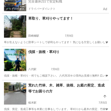
完全週休2日で安定転職
ドライバーダイレクト
Ad
草取り、草刈りやってます！
田崎橋駅
7月9日
草が生えないように防草シートして砂利もやってます！ 気になる方宜しくお願いします。
熊本
熊本市
田崎橋駅
草刈り
砂利
伐採・抜根・草刈り
八代駅
7月6日
伐採・抜根・草刈り・何でもご相談下さい。 八代市20キロ管内お見積り無料‼️ 広い土地
熊本
八代市
八代駅
その他
無料
荒れた竹林、木、雑草、抜根、お庭の剪定、造成
等でお困りの方
植木駅
7月5日
伐採、剪定、造成工事等を本業に仕事をしています。 草刈りから庭木の剪定、竹林伐採