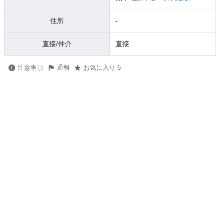
住所
-
直接/仲介
直接
注意事項
通報
お気に入り 6