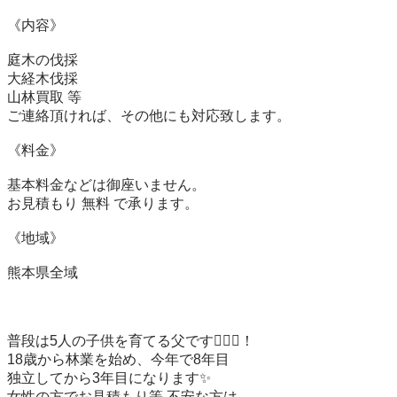
《内容》

庭木の伐採

大経木伐採

山林買取 等

ご連絡頂ければ、その他にも対応致します。

《料金》

基本料金などは御座いません。

お見積もり 無料 で承ります。

《地域》

熊本県全域

普段は5人の子供を育てる父です👱🏻‍♂️！

18歳から林業を始め、今年で8年目

独立してから3年目になります✨️

女性の方でお見積もり等 不安な方は
