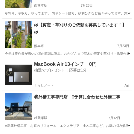
西熊本駅
7月23日
草刈り、草取り、やってます、 防草シート貼り、砂利ひきなど色々やってます、気になる方
熊本
熊本市
西熊本駅
草刈り
砂利
🌿【剪定・草刈りのご依頼を募集しています！】
🌿
熊本市
7月23日
今年は農作業が思いのほか順調に進み、おかげさまで庭木の剪定や草刈り・除草作業にお伺
熊本
熊本市
草刈り
MacBook Air 13インチ 0円
抽選でプレゼント！応募は1分
くらしノート
Ad
🉐外構工事専門店 🪏予算に合わせた外構工事
武蔵塚駅
7月12日
⭐️新築外構工事 お庭のリフォーム エクステリア 土木工事など、お庭の悩み解決しま