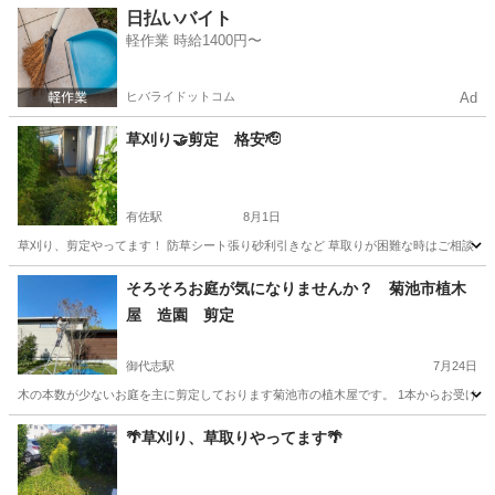
熊本
熊本市
田崎橋駅
剪定/造園
無料
日払いバイト
軽作業 時給1400円〜
ヒバライドットコム
Ad
草刈り🤝剪定 格安🫡
有佐駅
8月1日
草刈り、剪定やってます！ 防草シート張り砂利引きなど 草取りが困難な時はご相談く
熊本
熊本市
有佐駅
草刈り
格安
そろそろお庭が気になりませんか？ 菊池市植木
屋 造園 剪定
御代志駅
7月24日
木の本数が少ないお庭を主に剪定しております菊池市の植木屋です。 1本からお受け致します
熊本
菊池市
御代志駅
植木/庭木植え替え
庭木
🌴草刈り、草取りやってます🌴