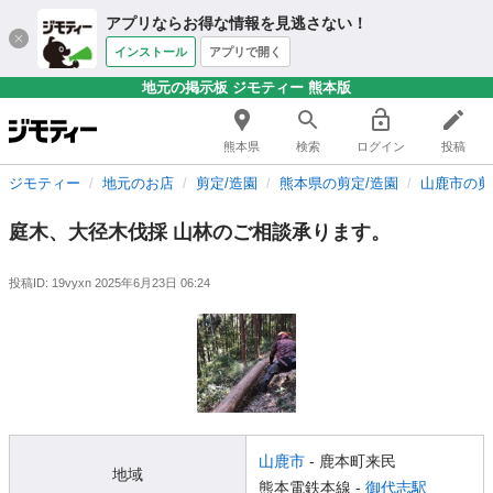
アプリならお得な情報を見逃さない！
インストール
アプリで開く
地元の掲示板 ジモティー 熊本版
熊本県
検索
ログイン
投稿
ジモティー
地元のお店
剪定/造園
熊本県の剪定/造園
山鹿市の剪
庭木、大径木伐採 山林のご相談承ります。
投稿ID: 19vyxn
2025年6月23日 06:24
山鹿市
- 鹿本町来民
地域
熊本電鉄本線 -
御代志駅