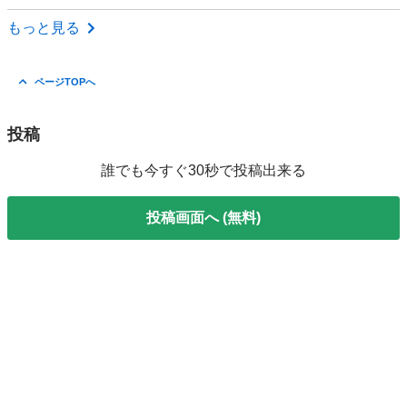
熊本
熊本市
植木駅
その他
無料
もっと見る
ページTOPへ
投稿
誰でも今すぐ30秒で投稿出来る
投稿画面へ (無料)