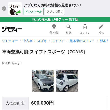
アプリならお得な情報を見逃さない！
インストール
アプリで開く
地元の掲示板 ジモティー 熊本版
熊本県
検索
ログイン
投稿
ジモティー
中古車
スズキ
スイフト
熊本県のスイフト
熊本市
車両交換可能 スイフトスポーツ（ZC31S）
投稿ID: 1pmoy9
600,000円
支払総額