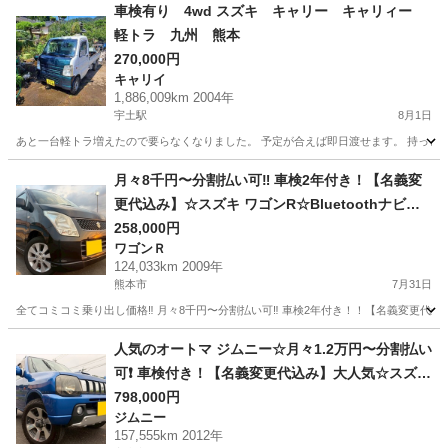
車検有り 4wd スズキ キャリー キャリィー
軽トラ 九州 熊本
270,000円
キャリイ
1,886,009km 2004年
宇土駅
8月1日
あと一台軽トラ増えたので要らなくなりました。 予定が合えば即日渡せます。 持っと
熊本
宇土市
宇土駅
キャリイ
月々8千円〜分割払い可‼️ 車検2年付き！【名義変
更代込み】☆スズキ ワゴンR☆Bluetoothナビ付
き☆走行中DVD見れます☆プッシュスタート☆ド
258,000円
ワゴンＲ
ライブレコーダー付きのフル装備☆純正アルミ☆
124,033km 2009年
そのまま乗って帰れます！
熊本市
7月31日
全てコミコミ乗り出し価格‼️ 月々8千円〜分割払い可‼️ 車検2年付き！！【名義変更代込
熊本
熊本市
ワゴンＲ
ワゴンR
人気のオートマ ジムニー☆月々1.2万円〜分割払い
可❗️ 車検付き！【名義変更代込み】大人気☆スズキ
ジムニー☆社外オーディオナビ付き☆走行中DVD
798,000円
ジムニー
見れます☆ETC☆ドラレコ付きのフル装備☆純正
157,555km 2012年
アルミ☆そのまま乗って帰れます❗️