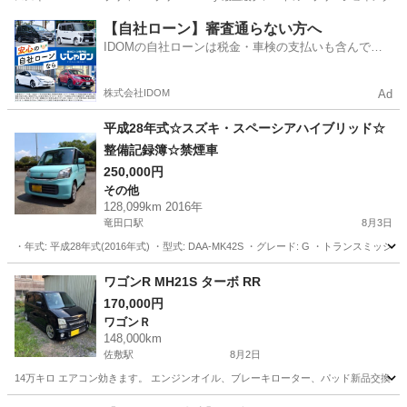
熊本
熊本市
熊本城・市役所前駅
エブリイ
【自社ローン】審査通らない方へ
IDOMの自社ローンは税金・車検の支払いも含んでい
るので毎月の支払額は一定
株式会社IDOM
Ad
平成28年式☆スズキ・スペーシアハイブリッド☆
整備記録簿☆禁煙車
250,000円
その他
128,099km 2016年
竜田口駅
8月3日
・年式: 平成28年式(2016年式) ・型式: DAA-MK42S ・グレード: G ・トランスミッ
熊本
熊本市
竜田口駅
その他
ワゴンR MH21S ターボ RR
170,000円
ワゴンＲ
148,000km
佐敷駅
8月2日
14万キロ エアコン効きます。 エンジンオイル、ブレーキローター、パッド新品交換し
熊本
葦北郡
佐敷駅
ワゴンＲ
ワゴンR