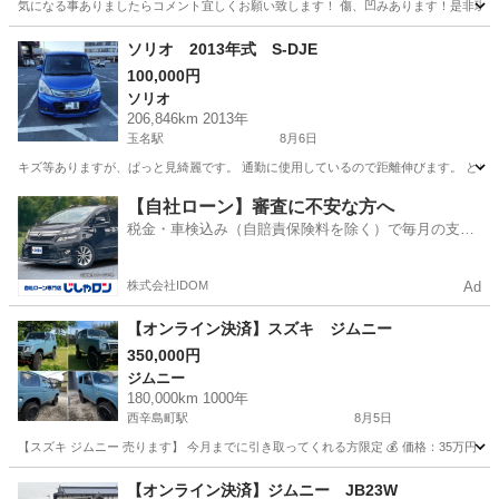
気になる事ありましたらコメント宜しくお願い致します！ 傷、凹みあります！是非現車確認して下
熊本
菊池市
その他
スペーシア
ソリオ 2013年式 S-DJE
100,000円
ソリオ
206,846km 2013年
玉名駅
8月6日
キズ等ありますが、ぱっと見綺麗です。 通勤に使用しているので距離伸びます。 とり
熊本
玉名市
玉名駅
ソリオ
【自社ローン】審査に不安な方へ
税金・車検込み（自賠責保険料を除く）で毎月の支払
額は一定の自社ローン🚗
株式会社IDOM
Ad
【オンライン決済】スズキ ジムニー
350,000円
ジムニー
180,000km 1000年
西辛島町駅
8月5日
【スズキ ジムニー 売ります】 今月までに引き取ってくれる方限定 💰 価格：35万円 
熊本
熊本市
西辛島町駅
ジムニー
走行距離
【オンライン決済】ジムニー JB23W