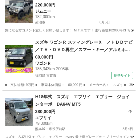
220,000円
ジムニー
182,000km
菊池市
8月5日
気になる方コメント宜しくお願い致します！ ＭＴ車です！ 走行距離182000キロ ち
熊本
菊池市
ジムニー
走行距離
スズキ ワゴンＲ スティングレーＸ ／ＨＤＤナビ
／ＴＶ・ＤＶＤ再生／スマートキー／アルミホイ
ール／ＨＩＤライト／盗難防止／電格ミラー／タ
60,000円
ワゴンＲ
イミングチェーン （検9.6）
185,343km 2008年
福岡県 古賀市
提携サイト
■ 支払総額: 9万円 ■ 車両本体価格： 60,000 円 ■ メーカー名： スズキ 
福岡
古賀市
ワゴンＲ
ᕼ18年式 スズキ エブリイ エブリー ジョイ
ンターボ DA64V MT5
380,000円
エブリイ
79,300km
熊本城・市役所前駅
8月4日
スズキ SUZUKI エブリィ エブリー every 最上級グレードのエブリージョインター