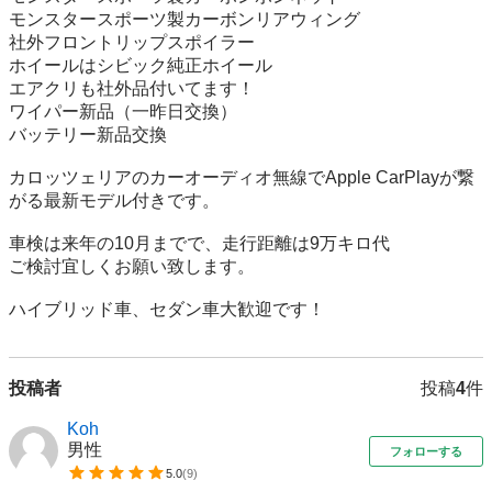
モンスタースポーツ製カーボンリアウィング

社外フロントリップスポイラー

ホイールはシビック純正ホイール

エアクリも社外品付いてます！

ワイパー新品（一昨日交換）

バッテリー新品交換

カロッツェリアのカーオーディオ無線でApple CarPlayが繋
がる最新モデル付きです。

車検は来年の10月までで、走行距離は9万キロ代

ご検討宜しくお願い致します。

ハイブリッド車、セダン車大歓迎です！
投稿者
投稿
4
件
Koh
男性
フォローする
5.0
(
9
)