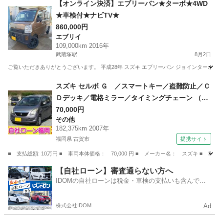
【オンライン決済】エブリーバン★ターボ★4WD
★車検付★ナビTV★
860,000円
エブリイ
109,000km 2016年
武蔵塚駅
8月2日
ご覧いただきありがとうございます。 平成28年 スズキ エブリーバン ジョインターボ 4WD
熊本
熊本市
武蔵塚駅
エブリイ
スズキ セルボ Ｇ ／スマートキー／盗難防止／Ｃ
Ｄデッキ／電格ミラー／タイミングチェーン （検
10.4）
70,000円
その他
182,375km 2007年
福岡県 古賀市
提携サイト
■ 支払総額: 10万円 ■ 車両本体価格： 70,000 円 ■ メーカー名： スズキ 
福岡
古賀市
その他
【自社ローン】審査通らない方へ
IDOMの自社ローンは税金・車検の支払いも含んでい
るので毎月の支払額は一定
株式会社IDOM
Ad