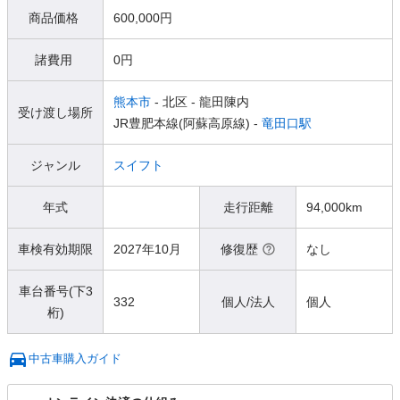
商品価格
600,000円
諸費用
0円
熊本市
- 北区
- 龍田陳内
受け渡し場所
JR豊肥本線(阿蘇高原線) -
竜田口駅
ジャンル
スイフト
年式
走行距離
94,000km
車検有効期限
2027年10月
修復歴
なし
車台番号(下3
332
個人/法人
個人
桁)
中古車購入ガイド