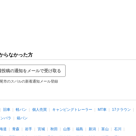
からなかった方
着投稿の通知をメールで受け取る
尾市のスバルの新着通知メール登録
旧車
軽バン
個人売買
キャンピングトレーラー
MT車
17クラウン
インパラ
箱バン
海道
青森
岩手
宮城
秋田
山形
福島
新潟
富山
石川