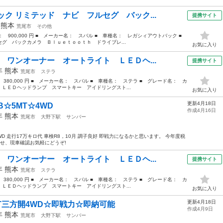
ク リミテッド ナビ フルセグ バック...
提携サイト
年
熊本
荒尾市
その他
格： 900,000 円 ■ メーカー名： スバル ■ 車種名： レガシィアウトバック ■
グ バックカメラ Ｂｌｕｅｔｏｏｔｈ ドライブレ...
お気に入り
 ワンオーナー オートライト ＬＥＤヘ...
提携サイト
5年
熊本
荒尾市
ステラ
 380,000 円 ■ メーカー名： スバル ■ 車種名： ステラ ■ グレード名： カ
ＬＥＤヘッドランプ スマートキー アイドリングスト...
お気に入り
更新4月18日
B☆5MT☆4WD
作成4月16日
4年
熊本
荒尾市
大野下駅
サンバー
WD 走行17万キロ代 車検R8，10月 調子良好 即戦力になるかと思います。 今年度税
わせ、現車確認お気軽にどうぞ!
 ワンオーナー オートライト ＬＥＤヘ...
提携サイト
5年
熊本
荒尾市
ステラ
 380,000 円 ■ メーカー名： スバル ■ 車種名： ステラ ■ グレード名： カ
ＬＥＤヘッドランプ スマートキー アイドリングスト...
お気に入り
更新4月18日
MT三方開4WD☆即戦力☆即納可能
作成4月9日
4年
熊本
荒尾市
大野下駅
サンバー