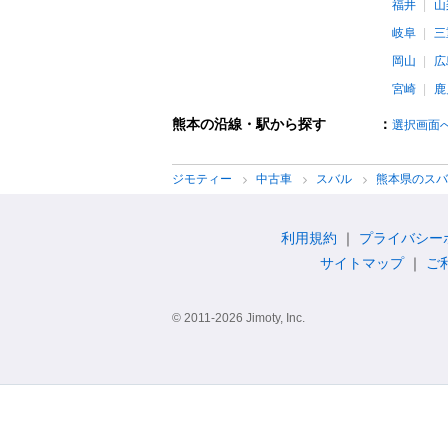
福井
山
岐阜
三
岡山
広
宮崎
鹿
熊本の沿線・駅から探す
：
選択画面
ジモティー
中古車
スバル
熊本県のス
利用規約
プライバシー
サイトマップ
ご
© 2011-2026 Jimoty, Inc.