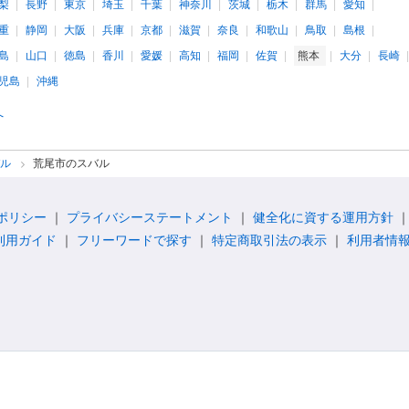
梨
長野
東京
埼玉
千葉
神奈川
茨城
栃木
群馬
愛知
重
静岡
大阪
兵庫
京都
滋賀
奈良
和歌山
鳥取
島根
島
山口
徳島
香川
愛媛
高知
福岡
佐賀
熊本
大分
長崎
児島
沖縄
へ
バル
荒尾市のスバル
ポリシー
プライバシーステートメント
健全化に資する運用方針
利用ガイド
フリーワードで探す
特定商取引法の表示
利用者情