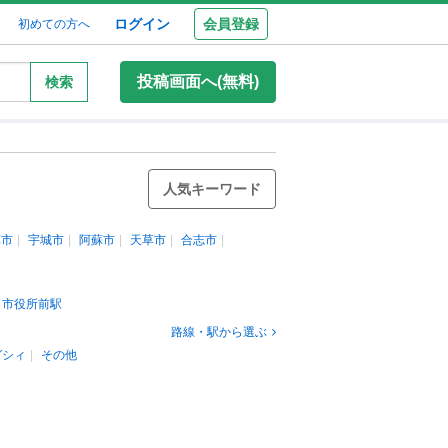
ログイン
会員登録
初めての方へ
投稿画面へ(無料)
検索
人気キーワード
草市
宇城市
阿蘇市
天草市
合志市
・市役所前駅
路線・駅から選ぶ
ガシィ
その他