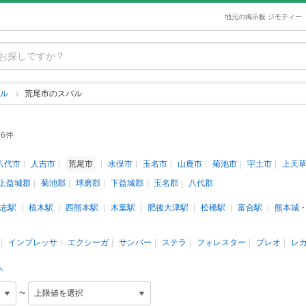
地元の掲示板 ジモティー
バル
荒尾市のスバル
6件
八代市
人吉市
荒尾市
水俣市
玉名市
山鹿市
菊池市
宇土市
上天
上益城郡
菊池郡
球磨郡
下益城郡
玉名郡
八代郡
志駅
植木駅
西熊本駅
木葉駅
肥後大津駅
松橋駅
富合駅
熊本城
インプレッサ
エクシーガ
サンバー
ステラ
フォレスター
プレオ
レ
人
~