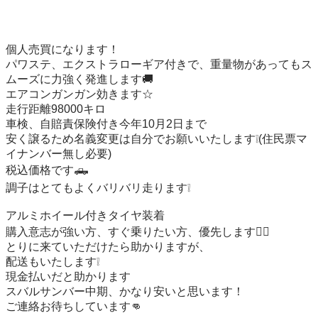
個人売買になります！

パワステ、エクストラローギア付きで、重量物があってもス
ムーズに力強く発進します🚚

エアコンガンガン効きます☆

走行距離98000キロ

車検、自賠責保険付き今年10月2日まで

安く譲るため名義変更は自分でお願いいたします❕(住民票マ
イナンバー無し必要)

税込価格です🛻

調子はとてもよくバリバリ走ります❕

アルミホイール付きタイヤ装着

購入意志が強い方、すぐ乗りたい方、優先します🙇‍♂️

とりに来ていただけたら助かりますが、

配送もいたします❕

現金払いだと助かります

スバルサンバー中期、かなり安いと思います！

ご連絡お待ちしています👊
