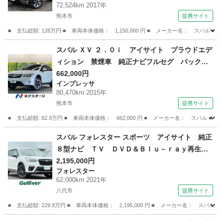
72,524km 2017年
ーウィンドウ ＡＷＤ キーレス イモビ パワ
熊本市
提携サイト
ステ 横滑防止 Ｗエアバッグ （車検整備付）
■ 支払総額: 128万円 ■ 車両本体価格： 1,150,000 円 ■ メーカー名： 
熊本
熊本市
フォレスター
スバル ＸＶ ２．０ｉ アイサイト プラウドエデ
ィション 禁煙車 純正ナビフルセグ バックカ
メラ ＨＩＤヘッド ルーフレール 純正１７イ
662,000円
インプレッサ
ンチＡＷ 全車速追従クルーズコントロール Ｅ
80,470km 2015年
ＴＣ Ｂｌｕｅｔｏｏｔｈ リアフォグランプ
熊本市
提携サイト
革巻ステアリング ６スピーカー （車検整備付）
■ 支払総額: 82.9万円 ■ 車両本体価格： 662,000 円 ■ メーカー名： ス
熊本
熊本市
インプレッサ
スバル フォレスター スポーツ アイサイト 純正
８型ナビ ＴＶ ＤＶＤ＆Ｂｌｕ－ｒａｙ再生
前横後カメラ 追従クルーズコントロール ＢＳ
2,195,000円
フォレスター
Ｍ 全席シートヒーター ステアリングヒータ
62,000km 2021年
ー デジタルインナーミラー ドラレコ ＥＴ
八代市
提携サイト
Ｃ １８ＡＷ （なし）
■ 支払総額: 229.8万円 ■ 車両本体価格： 2,195,000 円 ■ メーカー名
熊本
八代市
フォレスター