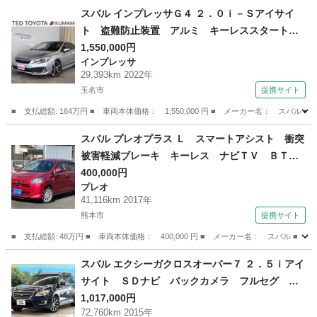
熊本
球磨郡
ステラ
スバル インプレッサＧ４ ２．０ｉ－Ｓアイサイ
ト 盗難防止装置 アルミ キーレススタート
プリクラッシュセーフティ アクセスキー クル
1,550,000円
インプレッサ
コン １オーナー 電動シート メモリーナビ
29,393km 2022年
ＬＥＤヘッドライト オートエアコン 横滑り防
玉名市
提携サイト
止 ＥＴＣ ドラレコ （検9.10）
■ 支払総額: 164万円 ■ 車両本体価格： 1,550,000 円 ■ メーカー名： 
熊本
玉名市
インプレッサ
スバル プレオプラス Ｌ スマートアシスト 衝突
被害軽減ブレーキ キーレス ナビＴＶ ＢＴ
バックカメラ ＬＥＤヘッドライト ドライブレ
400,000円
プレオ
コーダー 電格ミラー バイザー プライバシー
41,116km 2017年
ガラス ＥＴＣ １４ｉｎアルミホイール （検10.
熊本市
提携サイト
8）
■ 支払総額: 48万円 ■ 車両本体価格： 400,000 円 ■ メーカー名： スバ
熊本
熊本市
プレオ
スバル エクシーガクロスオーバー７ ２．５ｉアイ
サイト ＳＤナビ バックカメラ フルセグ ア
イサイトｖｅｒ２ レーダークルーズ ＨＩＤヘ
1,017,000円
72,760km 2015年
ッド オートライト 純正１７インチＡＷ パド