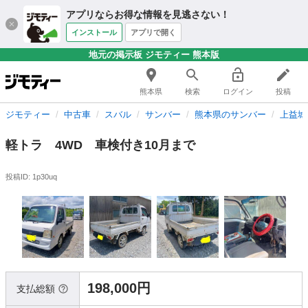
アプリならお得な情報を見逃さない！
インストール
アプリで開く
地元の掲示板 ジモティー 熊本版
熊本県
検索
ログイン
投稿
ジモティー
中古車
スバル
サンバー
熊本県のサンバー
上益城
軽トラ 4WD 車検付き10月まで
投稿ID: 1p30uq
198,000円
支払総額