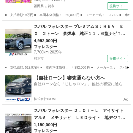
福岡県 古賀市
提携サイト
■ 支払総額: 9万円 ■ 車両本体価格： 60,000 円 ■ メーカー名： スバル ■ 
福岡
古賀市
ステラ
スバル フォレスター プレミアムＳ：ＨＥＶ Ｅ
Ｘ ２トーン 禁煙車 純正１１．６型ナビＴ
Ｖ デジタルマルチビューモニタ スマートリア
4,992,000円
フォレスター
ビューミラー リアビークルディテクション ハ
7,760km 2025年
ンズフリー電動バックドア パワーシート ポジ
熊本市
提携サイト
ションメモリ シートヒーター （検10.11）
■ 支払総額: 512.9万円 ■ 車両本体価格： 4,992,000 円 ■ メーカー名
熊本
熊本市
フォレスター
【自社ローン】審査通らない方へ
自社ローンなら「じしゃロン」。他社の審査に通らな
かった方も
株式会社IDOM
Ad
スバル フォレスター ２．０ｉ－Ｌ アイサイト
アルミ メモリナビ ＬＥＤライト 地デジＴ
Ｖ ＤＶＤ再生 アイドルストップ ナビ＆Ｔ
1,150,000円
フォレスター
Ｖ 後カメラ サイドエアバック ＡＡＣ パワ