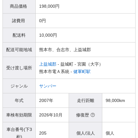
商品価格
198,000円
諸費用
0円
配送料
10,000円
配送可能地域
熊本市、合志市、上益城郡
上益城郡
- 益城町
- 宮園（大字）
受け渡し場所
熊本市電Ａ系統 -
健軍町駅
ジャンル
サンバー
年式
2007年
走行距離
98,000km
車検有効期限
2026年10月
修復歴
車台番号(下3
205
個人/法人
個人
桁)