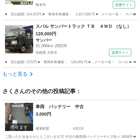
熊本市
提携サイト
ルシフト パワーシート シートヒーター スマ
ートキー ７人乗り （検10.4）
■ 支払総額: 114.9万円 ■ 車両本体価格： 1,017,000 円 ■ メーカー名
熊本
熊本市
スバル
スバル サンバートラック ＴＢ ４ＷＤ （なし）
120,000円
サンバー
91,086km 2002年
長崎県 大村市
提携サイト
■ 支払総額: 13万円 ■ 車両本体価格： 120,000 円 ■ メーカー名： スバル ■
長崎
大村市
サンバー
もっと見る
さく
さんのその他の投稿記事：
車両 バッテリー 中古
3,000円
売ります
健軍町駅
6月2日
ご覧いただきありがとうございます🙇‍♂️ 中古の車両用バッテリーサイズ色々 3000円～50