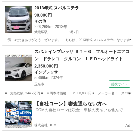
2013年式 スバルステラ
90,000円
その他
226,268km 2013年
武蔵塚駅
8月7日
ご覧いただきありがとうございます。 こちらは、2013年式 スバルステラになります。
熊本
熊本市
武蔵塚駅
その他
スバル インプレッサ ＳＴ－Ｇ フルオートエアコ
ン ドラレコ クルコン ＬＥＤヘッドライト
フルセグＴＶ ワンオーナー スマートキー Ｅ
2,350,000円
インプレッサ
ＴＣ バックカメラ 横滑り防止装置 衝突軽減
5,866km 2024年
システム （検9.11）
玉名市
提携サイト
■ 支払総額: 244.2万円 ■ 車両本体価格： 2,350,000 円 ■ メーカー名
熊本
玉名市
インプレッサ
【自社ローン】審査通らない方へ
IDOMの自社ローンは税金・車検の支払いも含んでい
るので毎月の支払額は一定
株式会社IDOM
Ad