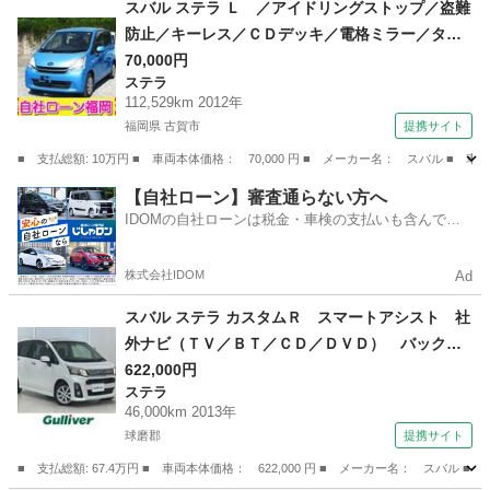
スバル ステラ Ｌ ／アイドリングストップ／盗難
防止／キーレス／ＣＤデッキ／電格ミラー／タイ
ミングチェーン （検9.5）
70,000円
ステラ
112,529km 2012年
福岡県 古賀市
提携サイト
■ 支払総額: 10万円 ■ 車両本体価格： 70,000 円 ■ メーカー名： スバル
福岡
古賀市
ステラ
【自社ローン】審査通らない方へ
IDOMの自社ローンは税金・車検の支払いも含んでい
るので毎月の支払額は一定
株式会社IDOM
Ad
スバル ステラ カスタムＲ スマートアシスト 社
外ナビ（ＴＶ／ＢＴ／ＣＤ／ＤＶＤ） バックモ
ニター 横滑り防止装置 衝突軽減システム 純
622,000円
ステラ
正フロアマット 純正アルミホイール ＥＴＣ
46,000km 2013年
プッシュスタート 電格ミラー ドアバイザー
球磨郡
提携サイト
（検8.9）
■ 支払総額: 67.4万円 ■ 車両本体価格： 622,000 円 ■ メーカー名： ス