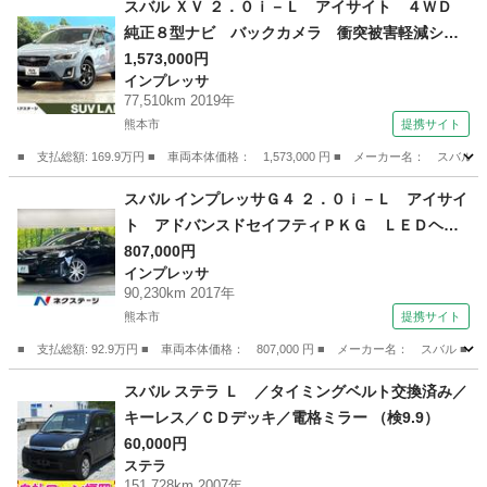
スバル ＸＶ ２．０ｉ－Ｌ アイサイト ４ＷＤ
純正８型ナビ バックカメラ 衝突被害軽減シス
テム レーダークルーズコントロール 禁煙車
1,573,000円
インプレッサ
レザーシート クリアランスソナー ＬＥＤヘッ
77,510km 2019年
ドライト ＥＴＣ 純正１７インチアルミ 車線
熊本市
提携サイト
逸脱警報 （検10.4）
■ 支払総額: 169.9万円 ■ 車両本体価格： 1,573,000 円 ■ メーカー名
熊本
熊本市
インプレッサ
スバル インプレッサＧ４ ２．０ｉ－Ｌ アイサイ
ト アドバンスドセイフティＰＫＧ ＬＥＤヘッ
ド 禁煙車 純正８型ナビＴＶ サイド・バック
807,000円
インプレッサ
カメラ 全車速追従クルーズコントロール リア
90,230km 2017年
ビークルディテクション ハイビームアシスト
熊本市
提携サイト
スマートキー ＥＴＣ （検9.10）
■ 支払総額: 92.9万円 ■ 車両本体価格： 807,000 円 ■ メーカー名： ス
熊本
熊本市
インプレッサ
スバル ステラ Ｌ ／タイミングベルト交換済み／
キーレス／ＣＤデッキ／電格ミラー （検9.9）
60,000円
ステラ
151,728km 2007年