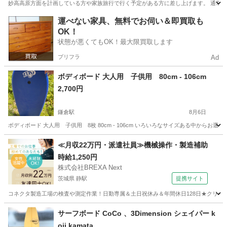
妙高高原方面を計画している方や家族旅行で行く予定がある方に差し上げます。 通常、大人往復 2,500
神奈川
横浜市
戸塚駅
その他
運べない家具、無料でお伺い＆即買取も
OK！
状態が悪くてもOK！最大限買取します
プリフラ
Ad
ボディボード 大人用 子供用 80cm - 106cm
2,700円
鎌倉駅
8月6日
ボディボード 大人用 子供用 8枚 80cm - 106cm いろいろなサイズある中からお選び
神奈川
鎌倉市
鎌倉駅
マリンスポーツ
≪月収22万円・派遣社員≫機械操作・製造補助
時給1,250円
株式会社BREXA Next
茨城県 静駅
提携サイト
コネクタ製造工場の検査や測定作業！日勤専属＆土日祝休み＆年間休日128日★クリーン
茨城
常陸大宮市
静駅
その他
サーフボード CoCo 、3Dimension シェイパー k
oji kamata