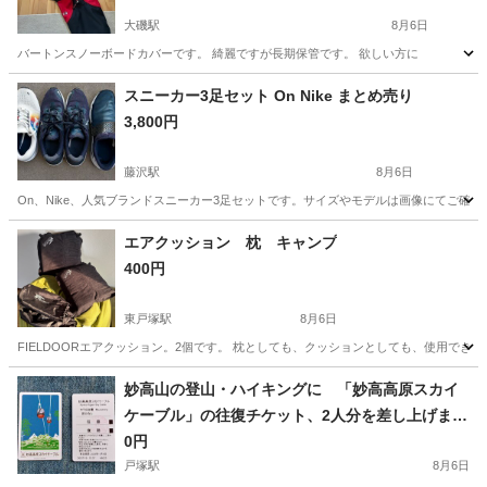
大磯駅
8月6日
バートンスノーボードカバーです。 綺麗ですが長期保管です。 欲しい方に
神奈川
中郡
大磯駅
スノーボード
バートン
スニーカー3足セット On Nike まとめ売り
3,800円
藤沢駅
8月6日
On、Nike、人気ブランドスニーカー3足セットです。サイズやモデルは画像にてご確
神奈川
藤沢市
藤沢駅
フィットネス、トレーニング
エアクッション 枕 キャンプ
400円
東戸塚駅
8月6日
FIELDOORエアクッション。2個です。 枕としても、クッションとしても、使用でき
神奈川
横浜市
東戸塚駅
その他
妙高山の登山・ハイキングに 「妙高高原スカイ
ケーブル」の往復チケット、2人分を差し上げま
す。
0円
戸塚駅
8月6日