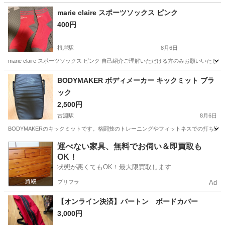
marie claire スポーツソックス ピンク
400円
根岸駅
8月6日
marie claire スポーツソックス ピンク 自己紹介ご理解いただける方のみお願い
神奈川
横浜市
根岸駅
ゴルフ
ソックス
BODYMAKER ボディメーカー キックミット ブラ
ック
2,500円
古淵駅
8月6日
BODYMAKERのキックミットです。格闘技のトレーニングやフィットネスでの打ち込
神奈川
相模原市
古淵駅
武道、格闘技
運べない家具、無料でお伺い＆即買取も
OK！
状態が悪くてもOK！最大限買取します
プリフラ
Ad
【オンライン決済】バートン ボードカバー
3,000円