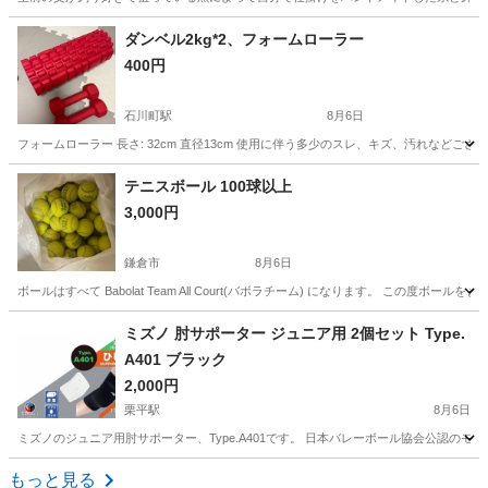
神奈川
横須賀市
津久井浜駅
その他
ダンベル2kg*2、フォームローラー
400円
石川町駅
8月6日
フォームローラー 長さ: 32cm 直径13cm 使用に伴う多少のスレ、キズ、汚れな
神奈川
横浜市
石川町駅
フィットネス、トレーニング
テニスボール 100球以上
3,000円
鎌倉市
8月6日
ボールはすべて Babolat Team All Court(バボラチーム) になります。 この
神奈川
鎌倉市
テニス
ミズノ 肘サポーター ジュニア用 2個セット Type.
A401 ブラック
2,000円
栗平駅
8月6日
ミズノのジュニア用肘サポーター、Type.A401です。 日本バレーボール協会公認のモ
神奈川
川崎市
栗平駅
その他
サポーター
もっと見る