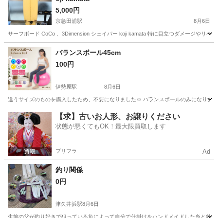
5,000円
京急田浦駅
8月6日
サーフボード CoCo 、3Dimension シェイパー koji kamata 特に目立つ
神奈川
逗子市
京急田浦駅
マリンスポーツ
サーフボード
バランスボール45cm
100円
伊勢原駅
8月6日
違うサイズのものを購入したため、不要になりました☺︎ バランスボールのみになります
神奈川
伊勢原市
伊勢原駅
フィットネス、トレーニング
【求】古いお人形、お譲りください
状態が悪くてもOK！最大限買取します
プリフラ
Ad
釣り関係
0円
津久井浜駅
8月6日
生前の父が釣り好きで狙っている魚によって自分で仕掛けをハンドメイドした糸と針の仕掛け