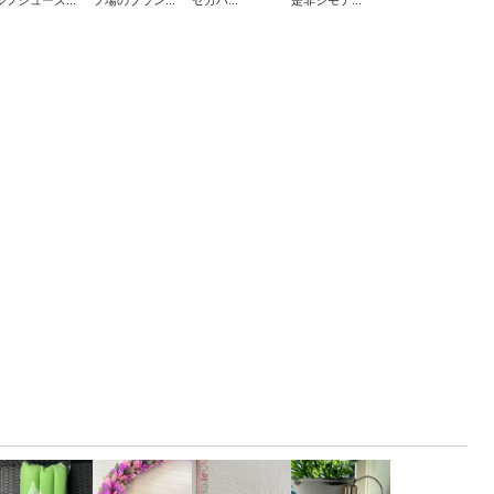
ルフシューズ...
フ場のブラン...
セカハ...
是非ジモテ...