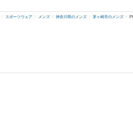
スポーツウェア
メンズ
神奈川県のメンズ
茅ヶ崎市のメンズ
P
バシーポリシー
プライバシー・ステートメント
健全化に資する運用
プ
ご利用ガイド
フリーワードで探す
特定商取引法の表示
利用