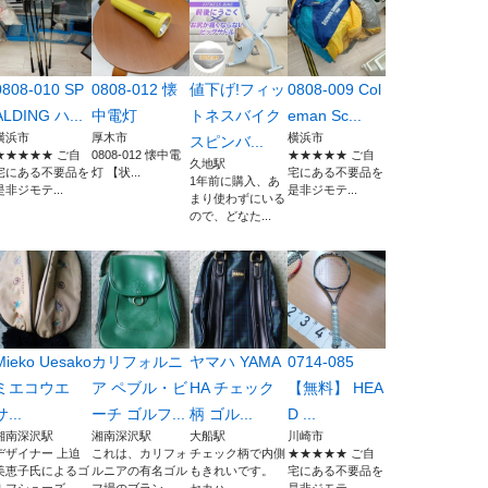
0808-010 SP
0808-012 懐
値下げ!フィッ
0808-009 Col
ALDING ハ...
中電灯
トネスバイク
eman Sc...
横浜市
厚木市
横浜市
スピンバ...
★★★★★ ご自
0808-012 懐中電
★★★★★ ご自
久地駅
宅にある不要品を
灯 【状...
宅にある不要品を
1年前に購入、あ
是非ジモテ...
是非ジモテ...
まり使わずにいる
ので、どなた...
Mieko Uesako
カリフォルニ
ヤマハ YAMA
0714-085
ミエコウエ
ア ペブル・ビ
HA チェック
【無料】 HEA
サ...
ーチ ゴルフ...
柄 ゴル...
D ...
湘南深沢駅
湘南深沢駅
大船駅
川崎市
デザイナー 上迫
これは、カリフォ
チェック柄で内側
★★★★★ ご自
美恵子氏によるゴ
ルニアの有名ゴル
もきれいです。
宅にある不要品を