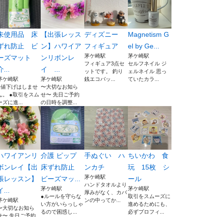
未使用品 床
【出張レッス
ディズニー
Magnetism G
ずれ防止 ビ
ン】ハワイア
フィギュア
el by Ge...
茅ケ崎駅
茅ケ崎駅
ーズマット
ンリボンレ
フィギュア3点セ
セルフネイル ジ
介...
イ ...
ットです。 釣り
ェルネイル 思っ
茅ケ崎駅
茅ケ崎駅
銭エコバッ...
ていたカラ...
●値下げはしませ
〜大切なお知ら
ん。 ●取引をスム
せ〜 先日ご予約
ーズに進...
の日時を調整...
ハワイアンリ
介護 ピップ
手ぬぐい ハ
ちいかわ 食
ボンレイ【出
床ずれ防止
ンカチ
玩 15枚 シ
茅ケ崎駅
張レッスン】
ビーズマッ...
ール
ハンドタオルより
茅ケ崎駅
茅ケ崎駅
イ...
厚みがなく、カバ
●ルールを守らな
取引をスムーズに
茅ケ崎駅
ンの中ってか...
い方がいらっしゃ
進めるためにも、
〜大切なお知ら
るので困惑し...
必ずプロフィ...
せ〜 先日ご予約