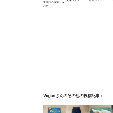
是非ジモテ...
是非ジモテ...
900円／残業・深
夜2,...
Vegas
さんのその他の投稿記事：