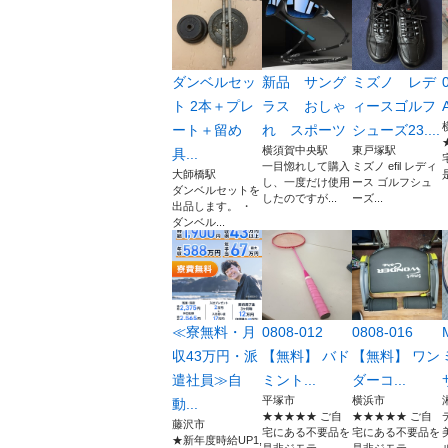
ダンベルセッ
新品 サング
ミズノ レデ
ト 2本＋プレ
ラス おしゃ
ィースゴルフ
ート＋留め
れ スポーツ
シューズ23....
横須賀中央駅
東戸塚駅
具...
一目惚れして購入
ミズノ efil レディ
大師橋駅
し、一度だけ使用
ース ゴルフシュ
ダンベルセットを
したのですが...
ーズ...
出品します。 ・
ダンベル...
≪寮無料・月
0808-012
0808-016
収43万円・派
【無料】 バド
【無料】 ワン
遣社員≫自
ミント...
ダーコ...
平塚市
横浜市
動...
★★★★★ ご自
★★★★★ ご自
藤沢市
宅にある不要品を
宅にある不要品を
★新年度時給UP1,