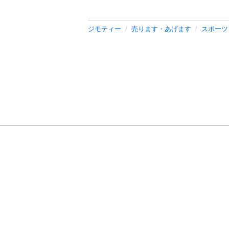
ジモティー
売ります・あげます
スポーツ
利用規約
プライ
運営会社
サイトマッ
© 2011-
2026
Jmty, Inc.