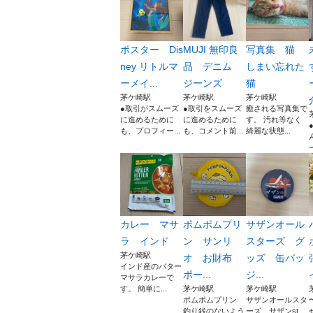
ポスター Dis
MUJI 無印良
写真集 猫
ney リトルマ
品 デニム
しまい忘れた
ーメイ...
ジーンズ
猫
茅ケ崎駅
茅ケ崎駅
茅ケ崎駅
●取引がスムーズ
●取引をスムーズ
癒される写真集で
に進めるために
に進めるために
す。 汚れ等なく
も、プロフィー...
も、コメント前...
綺麗な状態...
カレー マサ
ポムポムプリ
サザンオール
ラ インド
ン サンリ
スターズ グ
茅ケ崎駅
オ お財布
ッズ 缶バッ
インド産のバター
ポー...
ジ...
マサラカレーで
す。 簡単に...
茅ケ崎駅
茅ケ崎駅
ポムポムプリン
サザンオールスタ
釣り銭のないよう
ーズ サザンst