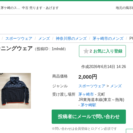
PUMA ウーブンジャケット トレーニングウェア (Vegas) 茅ケ崎のスポーツウェア《メンズ》の中古あげます・譲ります｜ジモティーで不用品の処分
中古
売ります・あげます
地元の掲示
スポーツウェア
メンズ
神奈川県のメンズ
茅ヶ崎市のメンズ
P
ーニングウェア
（投稿ID : 1mlndd）
2
お気に入り登録
作成
2026年6月14日 14:26
商品価格
2,000円
ジャンル
スポーツウェア
 > 
メンズ
受け渡し場所
茅ヶ崎市
 - 元町
JR東海道本線(東京～熱海) 
- 
茅ケ崎駅
投稿者にメールで問い合わせ
※問い合わせは会員登録とログイン必須です