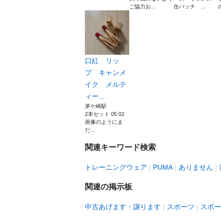
ご協力お...
缶バッチ ...
口紅 リッ
プ キャンメ
イク メルテ
ィー...
茅ケ崎駅
2本セット 05 02
画像のようにま
だ...
関連キーワード検索
トレーニングウェア
PUMA
ありません
関連の掲示板
中古あげます・譲ります
スポーツ
スポー