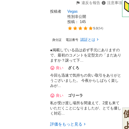
違反を報告
注意事項
投稿者
Vegas
性別非公開
投稿： 
145
5.0
(
54
)
認証とは
身分証
電話番号
●掲載している品は必ず手元にありますの
で、最初のコメントを定型文の「まだあり
ますか？譲って下...
良い
ざくろ
今回も迅速で気持ちの良い取引をありがと
うございました。 今夜からしばらく楽し
みが...
良い
ゴリーラ
私が受け渡し場所を間違えて、2度も来て
いただくことになりましたが、とても優し
く対応...
評価をもっと見る