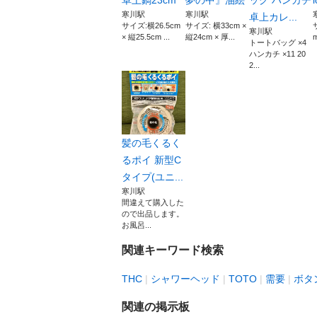
卓上鍋23cm
夢の中』油絵
ッグ ハンカチ
寒川駅
寒川駅
卓上カレ...
サイズ:横26.5cm
サイズ: 横33cm ×
サ
寒川駅
× 縦25.5cm ...
縦24cm × 厚...
m
トートバッグ ×4
ハンカチ ×11 20
2...
髪の毛くるく
るポイ 新型C
タイプ(ユニ...
寒川駅
間違えて購入した
ので出品します。
お風呂...
関連キーワード検索
THC
シャワーヘッド
TOTO
需要
ボタ
関連の掲示板