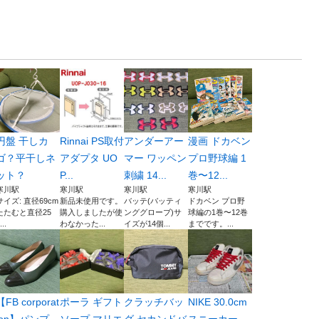
円盤 干しカ
Rinnai PS取付
アンダーアー
漫画 ドカベン
ゴ？平干しネ
アダプタ UO
マー ワッペン
プロ野球編 1
ット？
P...
刺繍 14...
巻〜12...
寒川駅
寒川駅
寒川駅
寒川駅
サイズ: 直径69cm
新品未使用です。
バッテ(バッティ
ドカベン プロ野
たたむと直径25
購入しましたが使
ンググローブ)サ
球編の1巻〜12巻
...
わなかった...
イズが14個...
までです。...
【FB corporat
ポーラ ギフト
クラッチバッ
NIKE 30.0cm