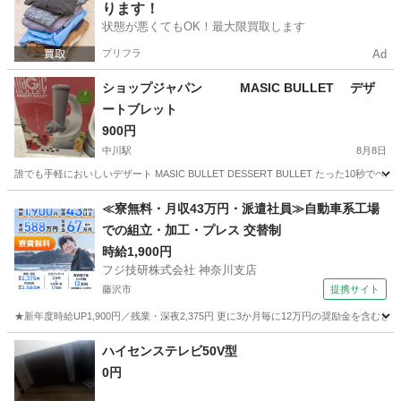
ります！
状態が悪くてもOK！最大限買取します
プリフラ
Ad
ショップジャパン MASIC BULLET デザ
ートブレット
900円
中川駅
8月8日
誰でも手軽においしいデザート MASIC BULLET DESSERT BULLET たっ
神奈川
横浜市
中川駅
生活家電
≪寮無料・月収43万円・派遣社員≫自動車系工場
での組立・加工・プレス 交替制
時給1,900円
フジ技研株式会社 神奈川支店
藤沢市
提携サイト
★新年度時給UP1,900円／残業・深夜2,375円 更に3か月毎に12万円の奨励金を含む
神奈川
藤沢市
その他
ハイセンステレビ50V型
0円