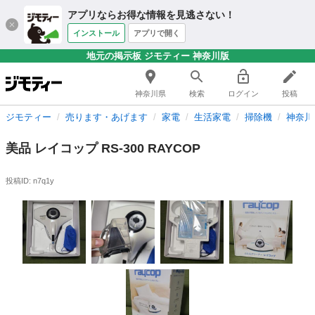
アプリならお得な情報を見逃さない！
インストール
アプリで開く
地元の掲示板 ジモティー 神奈川版
神奈川県
検索
ログイン
投稿
ジモティー
売ります・あげます
家電
生活家電
掃除機
神奈川
美品 レイコップ RS-300 RAYCOP
投稿ID: n7q1y