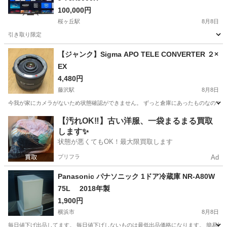
100,000円
桜ヶ丘駅
8月8日
引き取り限定
神奈川
大和市
桜ヶ丘駅
テレビ
【ジャンク】Sigma APO TELE CONVERTER ２×
EX
4,480円
藤沢駅
8月8日
今我が家にカメラがないため状態確認ができません。 ずっと倉庫にあったものなので使
神奈川
藤沢市
藤沢駅
カメラ
【汚れOK‼️】古い洋服、一袋まるまる買取
します✨
状態が悪くてもOK！最大限買取します
プリフラ
Ad
Panasonic パナソニック 1ドア冷蔵庫 NR-A80W
75L 2018年製
1,900円
横浜市
8月8日
毎日値下げ出品してます。 毎日値下げしないものは最低出品価格になります。 簡易検