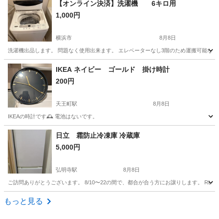
【オンライン決済】洗濯機 6キロ用
1,000円
横浜市
8月8日
洗濯機出品します。 問題なく使用出来ます。 エレベーターなし3階のため運搬可能な方
神奈川
横浜市
生活家電
エレベーター
IKEA ネイビー ゴールド 掛け時計
200円
天王町駅
8月8日
IKEAの時計です🕰️ 電池はないです。
神奈川
横浜市
天王町駅
生活家電
日立 霜防止冷凍庫 冷蔵庫
5,000円
弘明寺駅
8月8日
ご訪問ありがとうございます。 8/10〜22の間で、都合が合う方にお譲りします。 RL-154JA 幅
神奈川
横浜市
弘明寺駅
キッチン家電
もっと見る