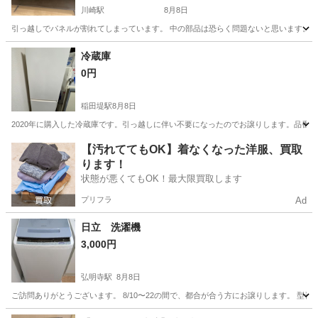
川崎駅
8月8日
引っ越しでパネルが割れてしまっています。 中の部品は恐らく問題ないと思います。 コ
神奈川
川崎市
川崎駅
テレビ
冷蔵庫
0円
稲田堤駅
8月8日
2020年に購入した冷蔵庫です。引っ越しに伴い不要になったのでお譲りします。品番はAQR-
神奈川
川崎市
稲田堤駅
キッチン家電
【汚れててもOK】着なくなった洋服、買取
ります！
状態が悪くてもOK！最大限買取します
プリフラ
Ad
日立 洗濯機
3,000円
弘明寺駅
8月8日
ご訪問ありがとうございます。 8/10〜22の間で、都合が合う方にお譲りします。 型番BW-V70C （幅）5
神奈川
横浜市
弘明寺駅
生活家電
重さ