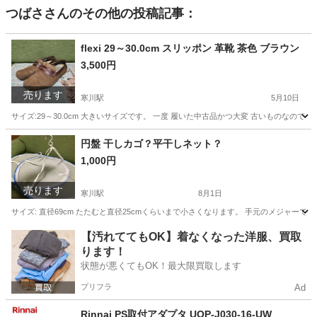
つばさ
さんのその他の投稿記事：
flexi 29～30.0cm スリッポン 革靴 茶色 ブラウン
3,500円
売ります
寒川駅
5月10日
サイズ:29～30.0cm 大きいサイズです。 一度 履いた中古品かつ大変 古いものなの
神奈川
高座郡
寒川駅
靴
flexi
円盤 干しカゴ？平干しネット？
1,000円
売ります
寒川駅
8月1日
サイズ: 直径69cm たたむと直径25cmくらいまで小さくなります。 手元のメジャー
神奈川
高座郡
寒川駅
洗濯用品
カゴ
【汚れててもOK】着なくなった洋服、買取
ります！
状態が悪くてもOK！最大限買取します
プリフラ
Ad
Rinnai PS取付アダプタ UOP-J030-16-UW