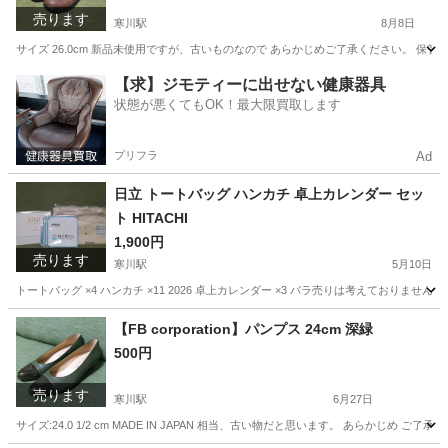
売ります
寒川駅
8月8日
サイズ 26.0cm 新品未使用ですが、古いものなので あらかじめご了承ください。 保
神奈川
高座郡
寒川駅
靴
シューズ
【求】ジモティーに出せない健康器具
状態が悪くてもOK！最大限買取します
プリフラ
Ad
日立 トートバッグ ハンカチ 卓上カレンダー セッ
ト HITACHI
1,900円
売ります
寒川駅
5月10日
トートバッグ ×4 ハンカチ ×11 2026 卓上カレンダー ×3 バラ売りは考えておりま
神奈川
高座郡
寒川駅
ノベルティグッズ
卓上カレンダー
【FB corporation】パンプス 24cm 深緑
500円
売ります
寒川駅
6月27日
サイズ:24.0 1/2 cm MADE IN JAPAN 相当、古い物だと思います。 あら