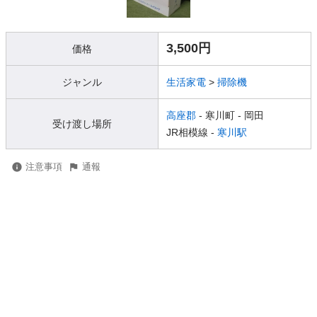
3,500円
価格
ジャンル
生活家電
>
掃除機
高座郡
- 寒川町
- 岡田
受け渡し場所
JR相模線 -
寒川駅
注意事項
通報