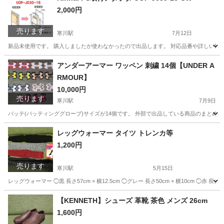
2,000円
売ります
寒川駅
7月12日
新品未使用です。 購入しましたが使わなかったので出品します。 対応品番や詳しい製品
神奈川
高座郡
寒川駅
その他
アダプタ
アンダーアーマー ワッペン 刺繍 14個【UNDER A
RMOUR】
10,000円
売ります
寒川駅
7月9日
バッテ(バッティンググローブ)サイズが14個です。 外部で出品している商品のまとめ売
神奈川
高座郡
寒川駅
野球
レッグウォーマー タイツ トレンカ等
1,200円
売ります
寒川駅
5月15日
レッグウォーマー ◯黒 長さ57cm × 横12.5cm ◯グレー 長さ50cm × 横10cm ◯赤 長さ
神奈川
高座郡
寒川駅
小物
需要
【KENNETH】シューズ 革靴 茶色 メンズ 26cm
1,600円