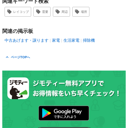
関連キーワード検索
レイコップ
需要
周辺
場所
関連の掲示板
中古あげます・譲ります
家電
生活家電
掃除機
ページTOPへ