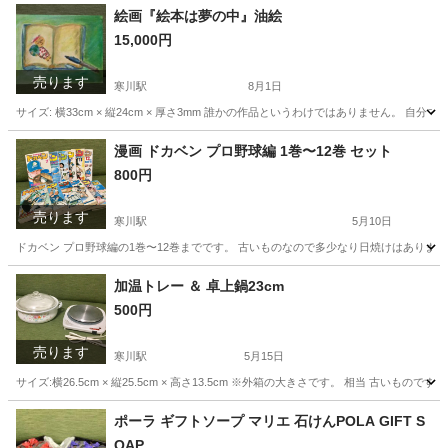
神奈川
高座郡
寒川駅
靴
需要
絵画『絵本は夢の中』油絵
15,000円
売ります
寒川駅
8月1日
サイズ: 横33cm × 縦24cm × 厚さ3mm 誰かの作品というわけではありません。 
神奈川
高座郡
寒川駅
その他
需要
漫画 ドカベン プロ野球編 1巻〜12巻 セット
800円
売ります
寒川駅
5月10日
ドカベン プロ野球編の1巻〜12巻までです。 古いものなので多少なり日焼けはあります
神奈川
高座郡
寒川駅
マンガ、コミック、アニメ
ドカベン
加温トレー ＆ 卓上鍋23cm
500円
売ります
寒川駅
5月15日
サイズ:横26.5cm × 縦25.5cm × 高さ13.5cm ※外箱の大きさです。 相当 古
神奈川
高座郡
寒川駅
家庭用品
需要
ポーラ ギフトソープ マリエ 石けんPOLA GIFT S
OAP