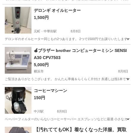
神奈川
横浜市
キッチン家電
デロンギ オイルヒーター
1,500円
元町・中華街駅
8月8日
デロンギのオイルヒーター同じもの2つあります。 2つで1500円でお譲りいたします
神奈川
横浜市
元町・中華街駅
季節、空調家電
🍎ブラザー brother コンピューターミシン SENSI
A30 CPV7503
5,000円
横浜市
8月8日
ご覧頂きありがとうございます。 かんたん準備＆らくらく片付け 糸通しは指1本でで
神奈川
横浜市
生活家電
コーヒーマシーン
150円
中川駅
8月8日
ペーパーフィルターのいらないコーヒーサーバー エスプレッソなどに最適 小さなカッ
神奈川
横浜市
中川駅
生活家電
マシーン
【汚れててもOK】着なくなった洋服、買取