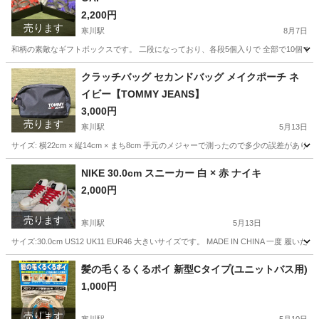
2,200円
売ります
寒川駅
8月7日
和柄の素敵なギフトボックスです。 二段になっており、各段5個入りで 全部で10個です。 75g 
神奈川
高座郡
寒川駅
家庭用品
POLA
クラッチバッグ セカンドバッグ メイクポーチ ネ
イビー【TOMMY JEANS】
3,000円
売ります
寒川駅
5月13日
サイズ: 横22cm × 縦14cm × まち8cm 手元のメジャーで測ったので多少の誤差が
神奈川
高座郡
寒川駅
バッグ
クラッチバッグ
NIKE 30.0cm スニーカー 白 × 赤 ナイキ
2,000円
売ります
寒川駅
5月13日
サイズ:30.0cm US12 UK11 EUR46 大きいサイズです。 MADE IN CHINA
神奈川
高座郡
寒川駅
靴
NIKE
髪の毛くるくるポイ 新型Cタイプ(ユニットバス用)
1,000円
売ります