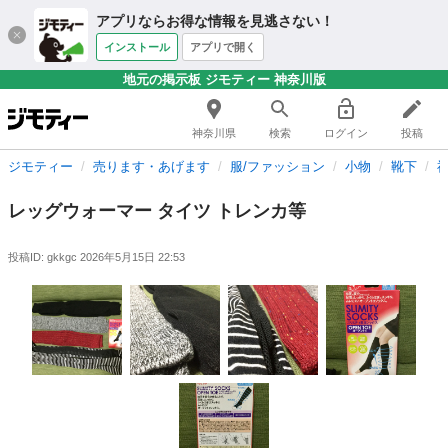
アプリならお得な情報を見逃さない！
インストール
アプリで開く
地元の掲示板 ジモティー 神奈川版
神奈川県
検索
ログイン
投稿
ジモティー
売ります・あげます
服/ファッション
小物
靴下
レッグウォーマー タイツ トレンカ等
投稿ID: gkkgc
2026年5月15日 22:53