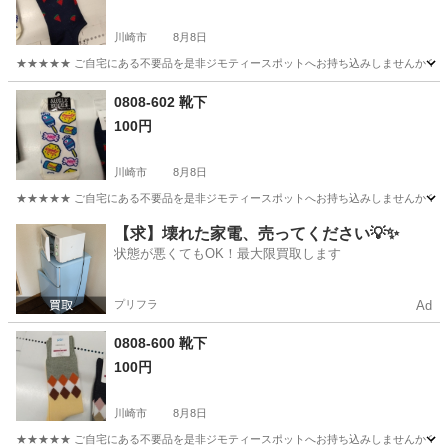
川崎市
8月8日
★★★★★ ご自宅にある不要品を是非ジモティースポットへお持ち込みしませんか？ 家
神奈川
川崎市
小物
現地
0808-602 靴下
100円
川崎市
8月8日
★★★★★ ご自宅にある不要品を是非ジモティースポットへお持ち込みしませんか？ 家
神奈川
川崎市
小物
現地
【求】壊れた家電、売ってください💡✨
状態が悪くてもOK！最大限買取します
プリフラ
Ad
0808-600 靴下
100円
川崎市
8月8日
★★★★★ ご自宅にある不要品を是非ジモティースポットへお持ち込みしませんか？ 家