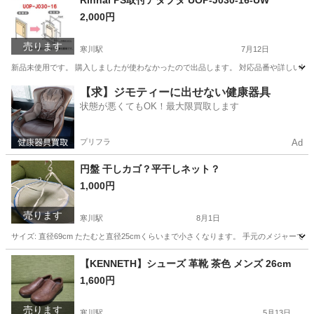
Rinnai PS取付アダプタ UOP-J030-16-UW
2,000円
売ります
寒川駅
7月12日
新品未使用です。 購入しましたが使わなかったので出品します。 対応品番や詳しい製品
神奈川
高座郡
寒川駅
その他
アダプタ
【求】ジモティーに出せない健康器具
状態が悪くてもOK！最大限買取します
プリフラ
Ad
円盤 干しカゴ？平干しネット？
1,000円
売ります
寒川駅
8月1日
サイズ: 直径69cm たたむと直径25cmくらいまで小さくなります。 手元のメジャー
神奈川
高座郡
寒川駅
洗濯用品
カゴ
【KENNETH】シューズ 革靴 茶色 メンズ 26cm
1,600円
売ります
寒川駅
5月13日