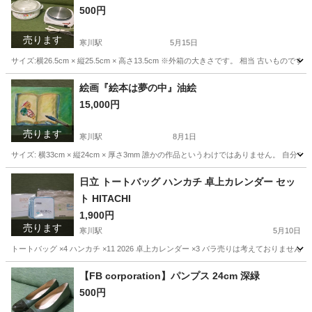
500円
売ります
寒川駅
5月15日
サイズ:横26.5cm × 縦25.5cm × 高さ13.5cm ※外箱の大きさです。 相当 古
神奈川
高座郡
寒川駅
家庭用品
需要
絵画『絵本は夢の中』油絵
15,000円
売ります
寒川駅
8月1日
サイズ: 横33cm × 縦24cm × 厚さ3mm 誰かの作品というわけではありません。 
神奈川
高座郡
寒川駅
その他
需要
日立 トートバッグ ハンカチ 卓上カレンダー セッ
ト HITACHI
1,900円
売ります
寒川駅
5月10日
トートバッグ ×4 ハンカチ ×11 2026 卓上カレンダー ×3 バラ売りは考えておりま
神奈川
高座郡
寒川駅
ノベルティグッズ
卓上カレンダー
【FB corporation】パンプス 24cm 深緑
500円