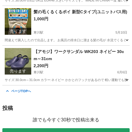
サイズ:30.0cm US12 UK11 EUR46 大きいサイズです。 MADE IN CHINA
神奈川
高座郡
寒川駅
靴
NIKE
髪の毛くるくるポイ 新型Cタイプ(ユニットバス用)
1,000円
売ります
寒川駅
5月10日
間違えて購入したので出品します。 お風呂の排水口に溜まる髪の毛が 水流でくるくると 
神奈川
高座郡
寒川駅
家庭用品
ユニットバス
【アモジ】ワークサンダル WK203 ネイビー 30c
m～31cm
2,200円
売ります
寒川駅
6月6日
サイズ:30.0cm～31.0cm カラー:ネイビー かかとのフックがあるので 軽い運動
神奈川
高座郡
寒川駅
靴
ネイビー
ページTOPへ
投稿
誰でも今すぐ30秒で投稿出来る