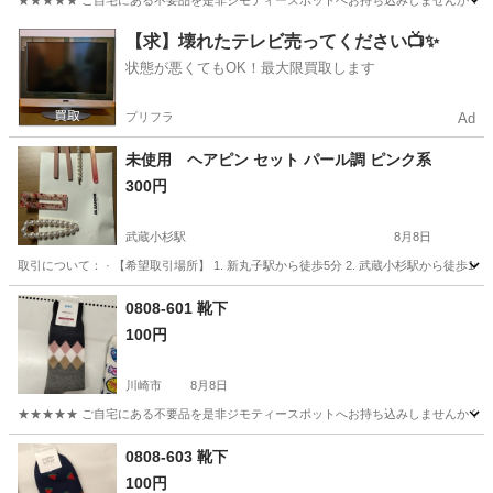
★★★★★ ご自宅にある不要品を是非ジモティースポットへお持ち込みしませんか？ 家
神奈川
川崎市
小物
現地
【求】壊れたテレビ売ってください📺✨
状態が悪くてもOK！最大限買取します
プリフラ
Ad
未使用 ヘアピン セット パール調 ピンク系
300円
武蔵小杉駅
8月8日
取引について： · 【希望取引場所】 1. 新丸子駅から徒歩5分 2. 武蔵小杉駅から徒
神奈川
川崎市
武蔵小杉駅
アクセサリー
0808-601 靴下
100円
川崎市
8月8日
★★★★★ ご自宅にある不要品を是非ジモティースポットへお持ち込みしませんか？ 家
神奈川
川崎市
小物
現地
0808-603 靴下
100円