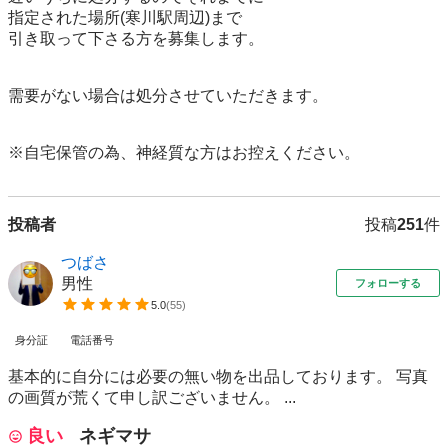
指定された場所(寒川駅周辺)まで

引き取って下さる方を募集します。

需要がない場合は処分させていただきます。

※自宅保管の為、神経質な方はお控えください。
投稿者
投稿
251
件
つばさ
男性
フォローする
5.0
(
55
)
身分証
電話番号
基本的に自分には必要の無い物を出品しております。 写真
の画質が荒くて申し訳ございません。 ...
良い
ネギマサ