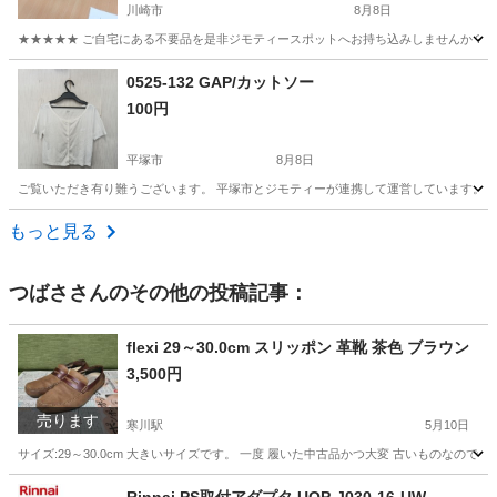
川崎市
8月8日
★★★★★ ご自宅にある不要品を是非ジモティースポットへお持ち込みしませんか？ 家
神奈川
川崎市
小物
現地
0525-132 GAP/カットソー
100円
平塚市
8月8日
ご覧いただき有り難うございます。 平塚市とジモティーが連携して運営しています。 粗
神奈川
平塚市
Tシャツ
リユース
もっと見る
つばさ
さんのその他の投稿記事：
flexi 29～30.0cm スリッポン 革靴 茶色 ブラウン
3,500円
売ります
寒川駅
5月10日
サイズ:29～30.0cm 大きいサイズです。 一度 履いた中古品かつ大変 古いものなの
神奈川
高座郡
寒川駅
靴
flexi