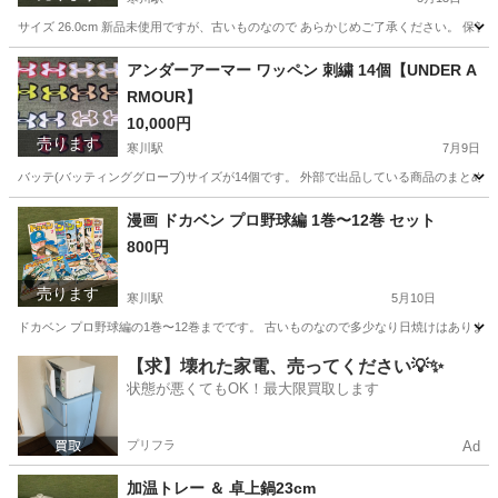
サイズ 26.0cm 新品未使用ですが、古いものなので あらかじめご了承ください。 保
神奈川
高座郡
寒川駅
靴
シューズ
アンダーアーマー ワッペン 刺繍 14個【UNDER A
RMOUR】
10,000円
売ります
寒川駅
7月9日
バッテ(バッティンググローブ)サイズが14個です。 外部で出品している商品のまとめ売
神奈川
高座郡
寒川駅
野球
漫画 ドカベン プロ野球編 1巻〜12巻 セット
800円
売ります
寒川駅
5月10日
ドカベン プロ野球編の1巻〜12巻までです。 古いものなので多少なり日焼けはあります
神奈川
高座郡
寒川駅
マンガ、コミック、アニメ
ドカベン
【求】壊れた家電、売ってください💡✨
状態が悪くてもOK！最大限買取します
プリフラ
Ad
加温トレー ＆ 卓上鍋23cm