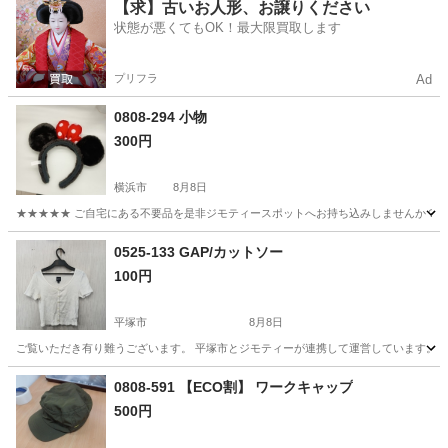
神奈川
川崎市
小物
Longchamp
【求】古いお人形、お譲りください
状態が悪くてもOK！最大限買取します
プリフラ
Ad
0808-294 小物
300円
横浜市
8月8日
★★★★★ ご自宅にある不要品を是非ジモティースポットへお持ち込みしませんか？ 家
神奈川
横浜市
小物
現地
0525-133 GAP/カットソー
100円
平塚市
8月8日
ご覧いただき有り難うございます。 平塚市とジモティーが連携して運営しています。 粗
神奈川
平塚市
Tシャツ
リユース
0808-591 【ECO割】 ワークキャップ
500円