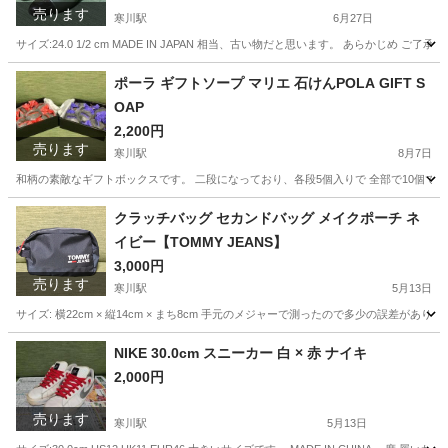
売ります
寒川駅
6月27日
サイズ:24.0 1/2 cm MADE IN JAPAN 相当、古い物だと思います。 あら
神奈川
高座郡
寒川駅
靴
需要
ポーラ ギフトソープ マリエ 石けんPOLA GIFT S
OAP
2,200円
売ります
寒川駅
8月7日
和柄の素敵なギフトボックスです。 二段になっており、各段5個入りで 全部で10個です。 75g 
神奈川
高座郡
寒川駅
家庭用品
POLA
クラッチバッグ セカンドバッグ メイクポーチ ネ
イビー【TOMMY JEANS】
3,000円
売ります
寒川駅
5月13日
サイズ: 横22cm × 縦14cm × まち8cm 手元のメジャーで測ったので多少の誤差が
神奈川
高座郡
寒川駅
バッグ
クラッチバッグ
NIKE 30.0cm スニーカー 白 × 赤 ナイキ
2,000円
売ります
寒川駅
5月13日