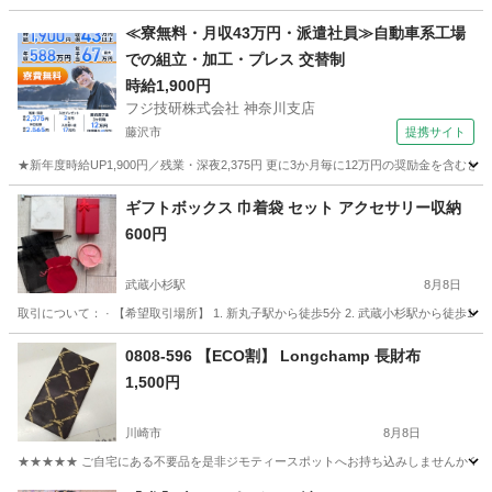
神奈川
川崎市
小物
現地
≪寮無料・月収43万円・派遣社員≫自動車系工場
での組立・加工・プレス 交替制
時給1,900円
フジ技研株式会社 神奈川支店
藤沢市
提携サイト
★新年度時給UP1,900円／残業・深夜2,375円 更に3か月毎に12万円の奨励金を含む
神奈川
藤沢市
その他
ギフトボックス 巾着袋 セット アクセサリー収納
600円
武蔵小杉駅
8月8日
取引について： · 【希望取引場所】 1. 新丸子駅から徒歩5分 2. 武蔵小杉駅から徒
神奈川
川崎市
武蔵小杉駅
小物
ボックス
0808-596 【ECO割】 Longchamp 長財布
1,500円
川崎市
8月8日
★★★★★ ご自宅にある不要品を是非ジモティースポットへお持ち込みしませんか？ 家