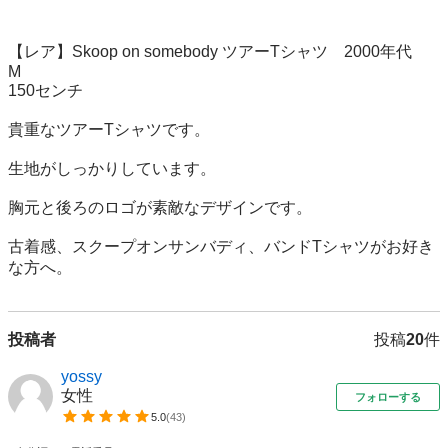
【レア】Skoop on somebody ツアーTシャツ　2000年代　
M

150センチ

貴重なツアーTシャツです。

生地がしっかりしています。

胸元と後ろのロゴが素敵なデザインです。

古着感、スクープオンサンバディ、バンドTシャツがお好き
な方へ。
投稿者
投稿
20
件
yossy
女性
フォローする
5.0
(
43
)