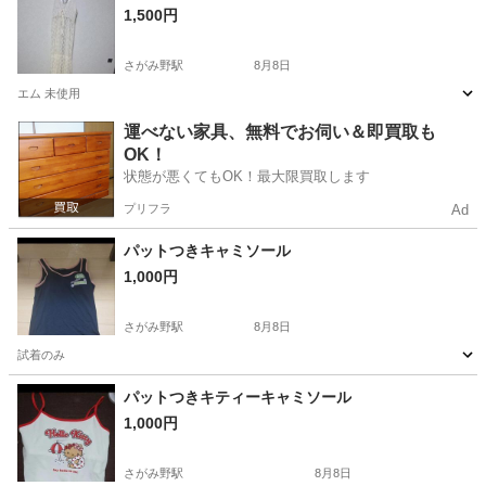
1,500円
さがみ野駅
8月8日
エム 未使用
神奈川
綾瀬市
さがみ野駅
服/ファッション
運べない家具、無料でお伺い＆即買取も
OK！
状態が悪くてもOK！最大限買取します
プリフラ
Ad
パットつきキャミソール
1,000円
さがみ野駅
8月8日
試着のみ
神奈川
綾瀬市
さがみ野駅
ワンピース
キャミソール
パットつきキティーキャミソール
1,000円
さがみ野駅
8月8日