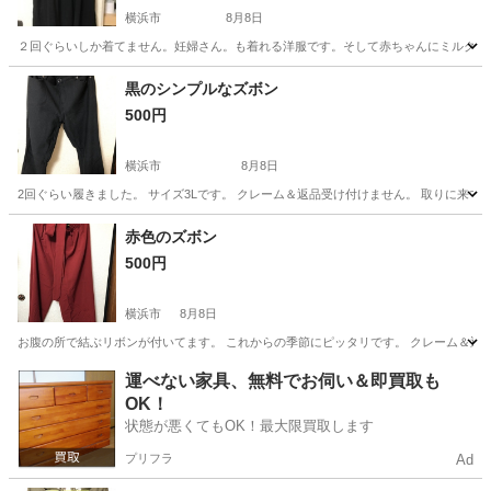
横浜市
8月8日
２回ぐらいしか着てません。妊婦さん。も着れる洋服です。そして赤ちゃんにミルクあ
神奈川
横浜市
ワンピース
ミルク
黒のシンプルなズボン
500円
横浜市
8月8日
2回ぐらい履きました。 サイズ3Lです。 クレーム＆返品受け付けません。 取りに来て
神奈川
横浜市
服/ファッション
ズボン
赤色のズボン
500円
横浜市
8月8日
お腹の所で結ぶリボンが付いてます。 これからの季節にピッタリです。 クレーム＆返
神奈川
横浜市
服/ファッション
ズボン
運べない家具、無料でお伺い＆即買取も
OK！
状態が悪くてもOK！最大限買取します
プリフラ
Ad