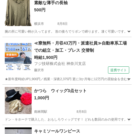
素敵な薄手の長袖
500円
横浜市
8月8日
腕の所に可愛い柄が入ってます。 首の後ろでリボンで縛ります。凄く可愛いです。 サイ
神奈川
横浜市
その他
≪寮無料・月収43万円・派遣社員≫自動車系工場
での組立・加工・プレス 交替制
時給1,900円
フジ技研株式会社 神奈川支店
藤沢市
提携サイト
★新年度時給UP1,900円／残業・深夜2,375円 更に3か月毎に12万円の奨励金を含む
神奈川
藤沢市
その他
かつら ウィッグ3点セット
1,000円
南林間駅
8月8日
ドン・キホーテで購入した、おもしろウィッグです！ どれも数回のみの使用です。 大人
神奈川
大和市
南林間駅
小物
ウィッグ
キャミソールワンピース