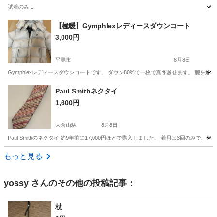
試着のみ L
神奈川
綾瀬市
さがみ野駅
Tシャツ
【極暖】Gymphlexレディースダウンコート
3,000円
平塚市
8月8日
Gymphlexレディースダウンコートです。 ダウン80%で一枚で真冬越せます。 腕を通すとコ
神奈川
平塚市
コート
レディースダウンコート
Paul Smithネクタイ
1,600円
大倉山駅
8月8日
Paul Smithのネクタイ 約9年前に17,000円ほどで購入しました。 着用は3回
神奈川
横浜市
大倉山駅
小物
ポールスミス
もっと見る
yossy
さんのその他の投稿記事：
杖