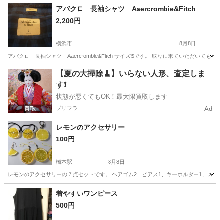
神奈川
川崎市
川崎駅
アクセサリー
アバクロ 長袖シャツ Aaercrombie&Fitch
2,200円
横浜市
8月8日
アバクロ 長袖シャツ Aaercrombie&Fitch サイズSです。 取りに来ていた
神奈川
横浜市
シャツ
アバクロ
【夏の大掃除🧹】いらない人形、査定しま
す❗️
状態が悪くてもOK！最大限買取します
プリフラ
Ad
レモンのアクセサリー
100円
橋本駅
8月8日
レモンのアクセサリーの７点セットです。 ヘアゴム2、ピアス1、キーホルダー1、ストラ
神奈川
相模原市
橋本駅
アクセサリー
着やすいワンピース
500円