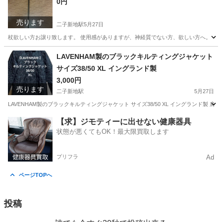
0円
売ります
二子新地駅
5月27日
杖欲しい方お譲り致します。 使用感がありますが、神経質でない方、欲しい方へ。
神奈川
川崎市
二子新地駅
小物
譲り
LAVENHAM製のブラックキルティングジャケット
サイズ38/50 XL イングランド製
3,000円
売ります
二子新地駅
5月27日
LAVENHAM製のブラックキルティングジャケット サイズ38/50 XL イングランド製 肩幅
神奈川
川崎市
二子新地駅
ジャケット
LAVENHAM
【求】ジモティーに出せない健康器具
状態が悪くてもOK！最大限買取します
プリフラ
Ad
ページTOPへ
投稿