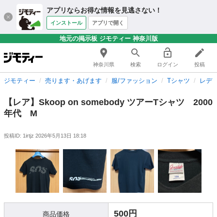
アプリならお得な情報を見逃さない！
インストール
アプリで開く
地元の掲示板 ジモティー 神奈川版
神奈川県
検索
ログイン
投稿
ジモティー
売ります・あげます
服/ファッション
Tシャツ
レデ
【レア】Skoop on somebody ツアーTシャツ 2000
年代 M
投稿ID: 1irtjz
2026年5月13日 18:18
500円
商品価格