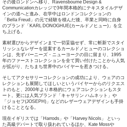
その後ロンドンへ移り、Ravensbourne Design & 
Communicationカレッジで3年間本格的にテキスタイルデザ
インの道へと進み、在学中はロンドンコレクションの
「Bella Freud」の元で経験を積んだ後、卒業と同時に自身
のブランド「KARL DONOGHUE(カールドノヒュー)」を立
ち上げる。

素材選びからデザインまで一切妥協せず、常に斬新でスタイ
リッシュなレザーを提案するカールドノヒューのコレクショ
ンは、先ずバーニーズ・ニューヨークの目に留まり、1995
年のファーストコレクションを全て買い付けたことから人気
が拡がり、たちまち世界中のバイヤーを惹きつける。

そしてアクセサリーコレクションの成功により、ウェアのコ
レクションも展開してほしいというバイヤーからのリクエス
トのもと、2000年より本格的にウェアコレクションもスタ
ート。更には人気ブランド「キャサリン ハムネット」や
「ジョセフ(JOSEPH)」などのレザーウェアデザインも手掛
けることとなる。

現在イギリスでは「Harrods」や「Harvey Nicols」 といっ
た高級デパートで取り扱われているほか、Kate Mossや