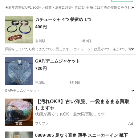
★新年度時給UP1,900円／残業・深夜2,375円 更に3か月毎に12万円の奨励金を含む
神奈川
藤沢市
その他
カチューシャ 4つ 髪留め 1つ
400円
寒川駅
8月9日
掃除をしていたら出てきたので出品します。 カチューシャは黒が2つ、茶が1つ、青が1つ
神奈川
高座郡
寒川駅
アクセサリー
カチューシャ
GAP/デニムジャケット
720円
平塚駅
8月9日
GAP/デニムジャケット
神奈川
平塚市
平塚駅
ジャケット
【汚れOK‼️】古い洋服、一袋まるまる買取
します✨
状態が悪くてもOK！最大限買取します
プリフラ
Ad
0809-305 足なり直角 薄手 スニーカーイン 靴下