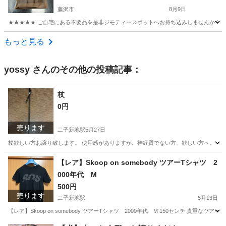
藤沢市
8月9日
★★★★★ ご自宅にある不要品を是非ジモティースポットへお持ち込みしませんか？ 家
神奈川
藤沢市
小物
現地
もっと見る
yossy
さんのその他の投稿記事：
杖
0円
売ります
二子新地駅
5月27日
杖欲しい方お譲り致します。 使用感がありますが、神経質でない方、欲しい方へ。
神奈川
川崎市
二子新地駅
小物
譲り
【レア】Skoop on somebody ツアーTシャツ 2
000年代 M
500円
売ります
二子新地駅
5月13日
【レア】Skoop on somebody ツアーTシャツ 2000年代 M 150センチ 貴