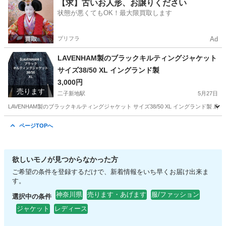
神奈川
川崎市
二子新地駅
Tシャツ
古着
【求】古いお人形、お譲りください
状態が悪くてもOK！最大限買取します
プリフラ
Ad
LAVENHAM製のブラックキルティングジャケット
サイズ38/50 XL イングランド製
3,000円
売ります
二子新地駅
5月27日
LAVENHAM製のブラックキルティングジャケット サイズ38/50 XL イングランド製 肩幅
神奈川
川崎市
二子新地駅
ジャケット
LAVENHAM
ページTOPへ
欲しいモノが見つからなかった方
ご希望の条件を登録するだけで、新着情報をいち早くお届け出来ま
す。
神奈川県
売ります・あげます
服/ファッション
選択中の条件
ジャケット
レディース