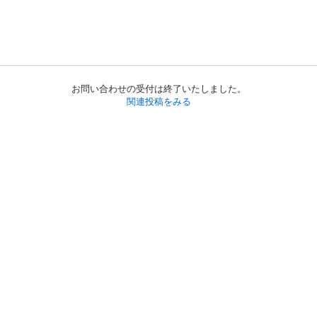
お問い合わせの受付は終了いたしました。
関連投稿をみる
初めての方へ
利用規約
プライバシーポリシー
プライバシー・ステートメント
健全化に資する運用方針
お問い合わせ
運営会社
サイトマップ
ご利用ガイド
フリーワードで探す
PC版で表示
都道府県選択