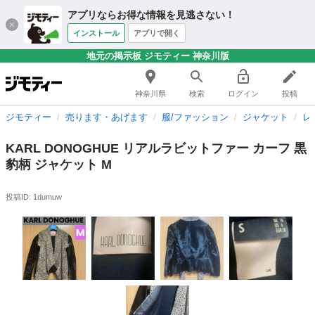
アプリならお得な情報を見逃さない！
インストール
アプリで開く
地元の掲示板 ジモティー 神奈川版
神奈川県
検索
ログイン
投稿
ジモティー
売ります・あげます
服/ファッション
ジャケット
レ
KARL DONOGHUE リアルラビットファー カーフ 黒
豹柄 ジャケット M
投稿ID: 1dumuw