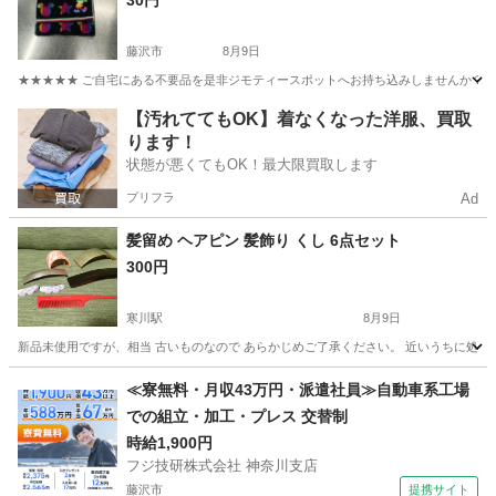
30円
藤沢市
8月9日
★★★★★ ご自宅にある不要品を是非ジモティースポットへお持ち込みしませんか？ 家
神奈川
藤沢市
小物
現地
【汚れててもOK】着なくなった洋服、買取
ります！
状態が悪くてもOK！最大限買取します
プリフラ
Ad
髪留め ヘアピン 髪飾り くし 6点セット
300円
寒川駅
8月9日
新品未使用ですが、相当 古いものなので あらかじめご了承ください。 近いうちに処分す
神奈川
高座郡
寒川駅
アクセサリー
くし
≪寮無料・月収43万円・派遣社員≫自動車系工場
での組立・加工・プレス 交替制
時給1,900円
フジ技研株式会社 神奈川支店
藤沢市
提携サイト