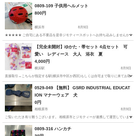
0809-109 子供用ヘルメット
800円
横浜市
8月9日
★★★★★ ご自宅にある不要品を是非ジモティースポットへお持ち込みしませんか？ 家
神奈川
横浜市
小物
ヘルメット
【完全未開封】ゆかた・帯セット 4点セット 可
愛い レディース 大人 浴衣 夏
4,000円
横浜駅
8月9日
直接取引→こちらが指定する駅(横浜市中区か西区)もしくは自宅まで取りに来てお取引可能
神奈川
横浜市
横浜駅
その他
0529-049 【無料】 GSRD INDUSTRIAL EDUCAT
ION マナーウェア 犬
0円
相模原市
8月9日
ご覧いただき有り難うございます。 相模原市とジモティーが連携して運営しています。 
神奈川
相模原市
小物
リユース
0809-316 ハンカチ