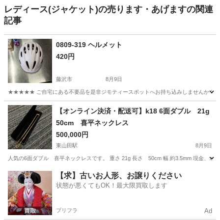
レディース(ジャケット)の売ります・あげますの関連
記事
0809-319 ヘルメット
420円
藤沢市
8月9日
★★★★★ ご自宅にある不要品を是非ジモティースポットへお持ち込みしませんか？ 家
神奈川
藤沢市
小物
ヘルメット
【オンライン決済・配送可】k18 6面ダブル 21g
50cm 喜平ネックレス
500,000円
東山田駅
8月9日
人気の6面ダブル 喜平ネックレスです。 重さ 21g 長さ 50cm 幅 約3.5mm 
神奈川
横浜市
東山田駅
アクセサリー
【求】古いお人形、お譲りください
状態が悪くてもOK！最大限買取します
プリフラ
Ad