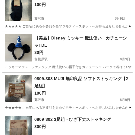
100円
藤沢市
8月9日
★★★★★ ご自宅にある不要品を是非ジモティースポットへお持ち込みしませんか？ 家
神奈川
藤沢市
小物
現地
【美品】Disney ミッキー 魔法使い カチューシ
ャTDL
30円
相模原駅
8月9日
ミッキーマウス ファンタジア 魔法使いの帽子付きカチューシャ パークで着けていた
神奈川
相模原市
相模原駅
アクセサリー
カチューシャ
0809-303 MUJI 無印良品 ソフトストッキング【2
足組】
100円
藤沢市
8月9日
★★★★★ ご自宅にある不要品を是非ジモティースポットへお持ち込みしませんか？ 家
神奈川
藤沢市
小物
MUJI
0809-302 3足組・ひざ下丈ストッキング
300円