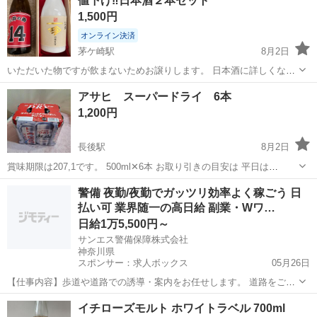
値下げ‼️日本酒２本セット
1,500円
オンライン決済
茅ケ崎駅
8月2日
いただいた物ですが飲まないためお譲りします。 日本酒に詳しくない
為、「一本義」は保管期間が長くなってしまいました。 味は保証でき
神奈川
茅ヶ崎市
茅ケ崎駅
日本酒
アサヒ スーパードライ 6本
ませんのでご了承下さい。 取りに来ていただける方、よろしくお願い
1,200円
いたします。
長後駅
8月2日
賞味期限は207,1です。 500ml✕6本 お取り引きの目安は 平日は
18:00〜20:00 土日祝日は終日
神奈川
綾瀬市
長後駅
ビール
警備 夜勤/夜勤でガッツリ効率よく稼ごう 日
払い可 業界随一の高日給 副業・Wワ…
日給1万5,500円～
サンエス警備保障株式会社
神奈川県
スポンサー：求人ボックス
05月26日
【仕事内容】歩道や道路での誘導・案内をお任せします。 道路をご利
用される車両や歩行者の方が安全に安心して通行するために適切に誘
アルバイト・パート
イチローズモルト ホワイトラベル 700ml
導してください。 勤務地へは直行直帰OKです! <未経験でも安心!!> 丁