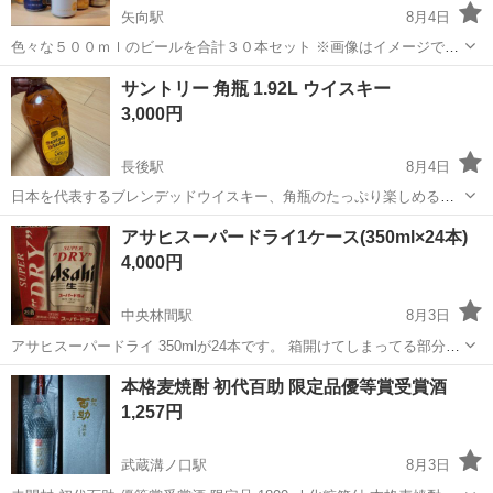
矢向駅
8月4日
色々な５００ｍｌのビールを合計３０本セット ※画像はイメージです
例） アサヒゴールド マルエフ ドライクリスタル サントリー
神奈川
横浜市
矢向駅
カクテル・チューハイ
アサヒ
サントリー 角瓶 1.92L ウイスキー
生 など 着払いであれば配送も対応可能 何かあればご相談下さい
3,000円
長後駅
8月4日
日本を代表するブレンデッドウイスキー、角瓶のたっぷり楽しめる
1.92Lペットボトルサイズです。 - ブランド: Suntory - 商品名: 角瓶 -
神奈川
藤沢市
長後駅
ウイスキー
アサヒスーパードライ1ケース(350ml×24本)
内容量: 1.92L - アルコール度数: 40度 - 原材料: モル...
4,000円
中央林間駅
8月3日
アサヒスーパードライ 350mlが24本です。 箱開けてしまってる部分は
お渡しの際、中身が出てきてしまわないようにガムテープで塞ぎま
神奈川
大和市
中央林間駅
ビール
アサヒスーパードライ
本格麦焼酎 初代百助 限定品優等賞受賞酒
す。ご了承ください。 賞味期限は2027/2です。
1,257円
武蔵溝ノ口駅
8月3日