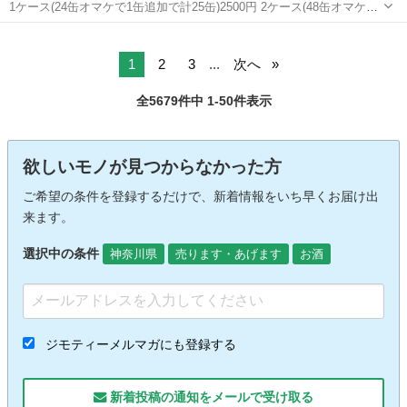
1ケース(24缶オマケで1缶追加で計25缶)2500円 2ケース(48缶オマケで
3缶追加で計51缶)5000円 3ケース(72缶オマケで6缶追加で計78缶)7500
神奈川
平塚市
平塚駅
ビール
金麦
円 賞味期限は全て2026年11月となります。 メッセー...
1
2
3
...
次へ
全5679件中 1-50件表示
欲しいモノが見つからなかった方
ご希望の条件を登録するだけで、新着情報をいち早くお届け出
来ます。
選択中の条件
神奈川県
売ります・あげます
お酒
ジモティーメルマガにも登録する
新着投稿の通知をメールで受け取る