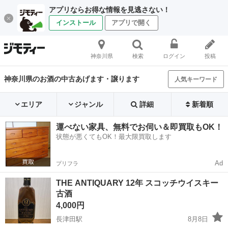
アプリならお得な情報を見逃さない！
インストール
アプリで開く
神奈川県
検索
ログイン
投稿
神奈川県のお酒の中古あげます・譲ります
人気キーワード
エリア
ジャンル
詳細
新着順
運べない家具、無料でお伺い＆即買取もOK！
状態が悪くてもOK！最大限買取します
Ad
プリフラ
THE ANTIQUARY 12年 スコッチウイスキー
古酒
4,000円
長津田駅
8月8日