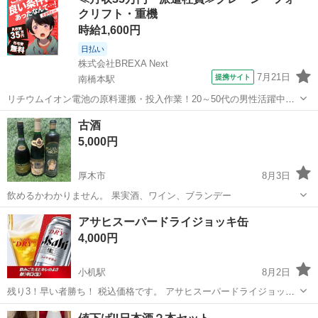
円の物で安くても1500円以上する物です。(値上げしたのか、近くのス
クリフト・重機
ーパーでは2000円以上で売...
時給1,600円
日払い
株式会社BREXA Next
7月21日
提携サイト
南橋本駅
リチウムイオン電池の原料運搬・投入作業！20～50代の男性活躍中★
ワンルーム寮完備！赴任旅費会社負担！年間休日130日★フォークリフ
神奈川
相模原市
南橋本駅
その他
古酒
ト免許お持ちの方、活躍中！就業先食堂利用可★《神奈川県相模原
5,000円
市》 人気の工場のお仕事 ◇電...
厚木市
8月3日
飲めるかわかりません。 果実酒、ワイン、ブランデー
神奈川
厚木市
その他
古酒
アサヒスーパードライジョッキ缶
4,000円
小机駅
8月2日
残り3！早い者勝ち！ 税込価格です。 アサヒスーパードライジョッキ
缶 350✖️6本✖️4 値下げ交渉は受けませんので宜しくお願い致します
神奈川
横浜市
小机駅
ビール
アサヒスーパードライ