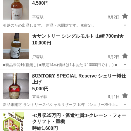
4,500円
寧な研修20hで基本的な知識を...
平塚駅
8月2日
引越のため出品します。 新品・未開封です。 #箱なし
神奈川
平塚市
平塚駅
ウイスキー
イチローズモルト
★サントリー シングルモルト 山崎 700ml★
10,000円
戸塚駅
8月2日
■新品未開封(箱無し) ■限定14本(価格は1本あたり10000円です。) ■ノ
ークレームノーリターン ■マナーが乏しい方は独断で外させていただ
神奈川
横浜市
戸塚駅
ウイスキー
シングルモルト
𝐒𝐔𝐍𝐓𝐎𝐑𝐘 SPECIAL Reserve シェリー樽仕
きます。 ■受け渡し場所 ・セブンイレブン横浜栄長沼町...
上げ
5,000円
東逗子駅
8月1日
新品未開封 サントリースペシャルリザーブ 10年〈シェリー樽仕上
げ〉」は終売品のためプレミアがついており、現在の相場は約16,000
神奈川
逗子市
東逗子駅
ウイスキー
≪月収35万円・派遣社員≫クレーン・フォー
円～20,000円前後です。 楽天市場] サントリー スペシャルリザーブ 10
クリフト・重機
年 シェリー樽...
時給1,600円