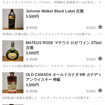
スコットランドでボトリングされた、特徴的な多面体ボトルが目を引
く12年熟成のスコッチウイスキー古酒です。 - ブランド: THE
神奈川
横浜市
長津田駅
ブランデー
古酒
Johnnie Walker Black Label 古酒
ANTIQUARY - 種別: スコッチウイスキー - 熟成年数: 12年 - 容量: 75...
5,500円
長津田駅
8月8日
世界的に評価の高いブレンデッドスコッチウイスキーの古酒です。 -
ブランド: Johnnie Walker - 種別: スコッチウイスキー - 製品名: Black
神奈川
横浜市
長津田駅
ブランデー
MATEUS ROSE マテウス ロゼ ワイン 375ml
Label - 状態: 未開封・古酒 ■状態：未開封・...
古酒
3,000円
長津田駅
8月8日
ポルトガル産の微発泡ロゼワイン、マテウス・ロゼのハーフボトルで
す。独特な扁平ボトルが特徴の古酒となります。 - ブランド: MATEUS
神奈川
横浜市
長津田駅
ブランデー
OLD CANADA オールドカナダ 6年 カナディ
- 種別: ロゼワイン - 容量: 375ml - 原産国: ポルトガル - アルコ...
アンウイスキー 特級
3,000円
長津田駅
8月8日
6年熟成の原酒を使用した、カナディアンウイスキーの古酒です。 - ブ
ランド: OLD CANADA - 種別: カナディアンウイスキー - 熟成年数: 6年
神奈川
横浜市
長津田駅
ウイスキー