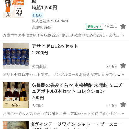
助
時給1,250円
日払い
株式会社BREXA Next
7月21日
提携サイト
茨城県 静駅
倉庫内での事務業務！月収例22万円以上★残業少なめ◎20代・30代・
40代の男女活躍中！空調完備で快適作業★食堂利用可◎マイカー通勤
茨城
常陸大宮市
静駅
その他
アサヒゼロ12本セット
OK◎無料駐車場完備！《茨城県常陸大宮市》 人気の工場のお仕事 ◇
1,200円
電子部品製造倉庫内の事務...
矢口渡駅
8月5日
アサヒゼロ12本セットです。 ノンアルコールお好きな方いかがでしょ
うか？ 私の他の出品物とのまとめて購入、大歓迎です。
神奈川
川崎市
矢口渡駅
ビール
アサヒ
🍶長島の呑みくらべ 本格焼酎 未開封 ミニチ
ュアボトル3本セット コレクション
700円
大口駅
8月5日
お酒の中でも人気の高い芋焼酎ミニチュア3本セット如何ですか？どれ
も本格焼酎で、読み比べた後の空き瓶はミニチュアなので、そのまま
神奈川
横浜市
大口駅
焼酎
ミニチュア
🍾ヴィンテージワイン シャトー・ブースコー
飾っても有りです(笑)定価は分かりませんが、通常安くても1000円以