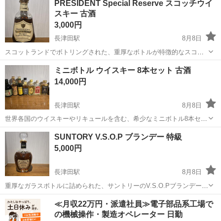
PRESIDENT Special Reserve スコッチウイ
- 等級: 特級 - 容量: 710ml - アルコール分: 4...
スキー 古酒
3,000円
長津田駅
8月8日
スコットランドでボトリングされた、重厚なボトルが特徴的なスコッ
チウイスキーの古酒です。 - ブランド: PRESIDENT - 種別: スコッチ
神奈川
横浜市
長津田駅
ウイスキー
ミニボトル ウイスキー 8本セット 古酒
ウイスキー - 容量: 75cl - アルコール分: 43°G.L. - 原産...
14,000円
長津田駅
8月8日
世界各国のウイスキーやリキュールを含む、希少なミニボトル8本セッ
トです。 - 内容: ミニボトル8本セット - 主な銘柄: White Horse, Cutty
神奈川
横浜市
長津田駅
ブランデー
SUNTORY V.S.O.P ブランデー 特級
Sark, Jack Daniel's, Suntory, ...
5,000円
長津田駅
8月8日
重厚なガラスボトルに詰められた、サントリーのV.S.O.Pブランデー特
級です。 - ブランド: SUNTORY - 種別: ブランデー - 等級: 特級 - ラン
神奈川
横浜市
長津田駅
ウイスキー
≪月収22万円・派遣社員≫電子部品系工場で
ク: V.S.O.P ■状態：未開封・古酒 【状態に関す...
の機械操作・製造オペレーター 日勤