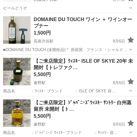
ビールどうぞ
神奈川
川崎市
武蔵溝ノ口駅
ビール
DOMAINE DU TOUCH ワイン ＋ ワインオー
プナー
1,500円
高座渋谷駅
8月6日
■DOMAINE DU TOUCH (未開栓品) ^_原産国 : フランス ・シャルドネ
・色 : 白 ・容量 : 750ml ■ワインオープナー(未使用品) ■ノークレー
神奈川
大和市
高座渋谷駅
ワイン
フランス
【ご来店限定】ｳｨｽｷｰ ISLE OF SKYE 20年 未
ム・ノーリターンでお願いします。未使...
開封【トレファク…
5,500円
秦野駅
8月6日
商品名 ：ｳｨｽｷｰ ブランド ：ISLE OF SKYE 容
量 ：750ml 年数 ：20年 開封確認 ：未開封
神奈川
秦野市
秦野駅
ウイスキー
トレファク
【ご来店限定】ｼﾞｬﾊﾟﾆｰｽﾞｳｨｽｷｰ ｻﾝﾄﾘｰ 白州蒸
付属品 ：小瓶 商品お問い合わせ番号：1046009...
留所 未開封【ト…
5,500円
秦野駅
8月6日
商品名 ：ｼﾞｬﾊﾟﾆｰｽﾞｳｨｽｷｰ ブランド ：ｻﾝﾄﾘｰ 容