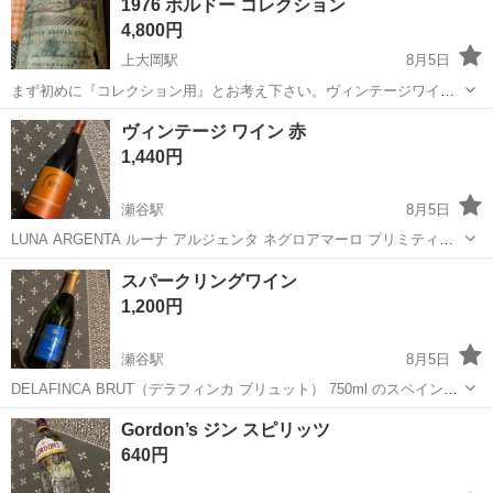
1976 ボルドー コレクション
上するものです。未開封品ですが...
4,800円
上大岡駅
8月5日
まず初めに『コレクション用』とお考え下さい。ヴィンテージワイン
を20年程前に数本購入し残った中の1本です。購入後は冷暗所にて寝か
神奈川
横浜市
上大岡駅
ワイン
シャトー
ヴィンテージ ワイン 赤
せて保管しておりますが、セラー保管では無いので味の保証は出来か
1,440円
ねます。(飲む事はオススメ出来ませ...
瀬谷駅
8月5日
LUNA ARGENTA ルーナ アルジェンタ ネグロアマーロ プリミティー
ヴォ 2021 750ml 未開封 フルボトル 赤ワイン イタリア ヴィンテージ
神奈川
横浜市
瀬谷駅
ワイン
スパークリングワイン
2021年 濃厚ワイン
1,200円
瀬谷駅
8月5日
DELAFINCA BRUT（デラフィンカ ブリュット） 750ml のスペイン産
スパークリングワイン 1年半くらい前のものですので、美味しく飲め
神奈川
横浜市
瀬谷駅
ワイン
Gordon’s ジン スピリッツ
ます。
640円