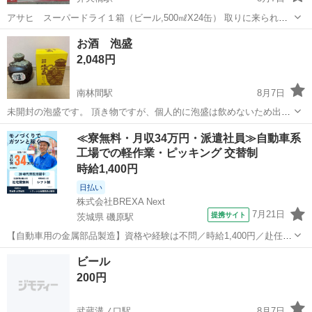
アサヒ スーパードライ１箱（ビール,500㎖X24缶） 取りに来られる
方。
神奈川
横浜市
弁天橋駅
ビール
スーパードライ
お酒 泡盛
2,048円
南林間駅
8月7日
未開封の泡盛です。 頂き物ですが、個人的に泡盛は飲めないため出品
いたします。 よろしくお願いします。
神奈川
座間市
南林間駅
焼酎
≪寮無料・月収34万円・派遣社員≫自動車系
工場での軽作業・ピッキング 交替制
時給1,400円
日払い
株式会社BREXA Next
7月21日
提携サイト
茨城県 磯原駅
【自動車用の金属部品製造】資格や経験は不問／時給1,400円／赴任旅
費会社負担／正社員登用のチャンスあり／食堂利用可能／マイカー通
茨城
北茨城市
磯原駅
その他
ビール
勤OK《茨城県茨城市》 人気の工場のお仕事 ◇トラックの金属部品の
200円
製造◇ ★トラックの金属...
武蔵溝ノ口駅
8月7日