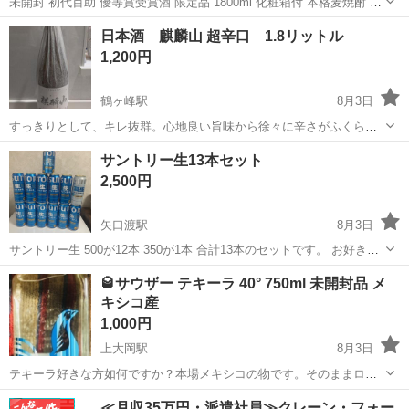
未開封 初代百助 優等賞受賞酒 限定品 1800ml 化粧箱付 本格麦焼酎 未
開封 化粧箱付き 1800ml 優等賞受賞記念限定品 自宅暗所保管 ラベ
神奈川
川崎市
武蔵溝ノ口駅
焼酎
日本酒 麒麟山 超辛口 1.8リットル
ル・箱とも良好
1,200円
鶴ヶ峰駅
8月3日
すっきりとして、キレ抜群。心地良い旨味から徐々に辛さがふくらむ
究極の淡麗酒。味わいは55℃のお燗にてさらに開花します。 新潟・奥
神奈川
横浜市
鶴ヶ峰駅
日本酒
サントリー生13本セット
阿賀産米100%使用 推薦温度 ◎ 55℃ ○ 20℃ ○ 10℃ 自宅保管していま
2,500円
し...
矢口渡駅
8月3日
サントリー生 500が12本 350が1本 合計13本のセットです。 お好きな
方如何ですか？
神奈川
川崎市
矢口渡駅
ビール
サントリー
🥃サウザー テキーラ 40° 750ml 未開封品 メ
キシコ産
1,000円
上大岡駅
8月3日
テキーラ好きな方如何ですか？本場メキシコの物です。そのままロッ
クで、カクテルにしても有りです。今の定価は分かりませんが、2000
神奈川
横浜市
上大岡駅
リキュール
サウザー
≪月収35万円・派遣社員≫クレーン・フォー