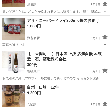
相原駅
8月1日
買い間違えた為、どなたか飲まれる方にお譲りします。 取引場所はセ
ブンイレブン 谷ケ原２丁目店を希望しますが、近くのホームセンタ
神奈川
相模原市
相原駅
ビール
アサヒスーパードライ350ml6缶のおまけ
ーもしくはショッピングモールでも構いません。 時間は19時以降です
1,000円
と助かります。 よろしくお願いい...
海老名駅
8月1日
写真の通りです
神奈川
海老名市
海老名駅
ビール
【 未開封 】日本酒 上撰 多満自慢 本醸
造 石川酒造株式会社
300円
相模原市
8月1日
お取引の詳細はプロフィールに書いてありますので そちらをお読みく
ださい♪ 定型文ではなく 希望日時を添えてお問い合わせください。 お
神奈川
相模原市
日本酒
食べ物
白州 山崎 12年
約束のやり取りがスムーズな方へ お譲りさせていただきたいです♪ ●
9,200円
上撰 多満自慢 ...
六浦駅
8月1日