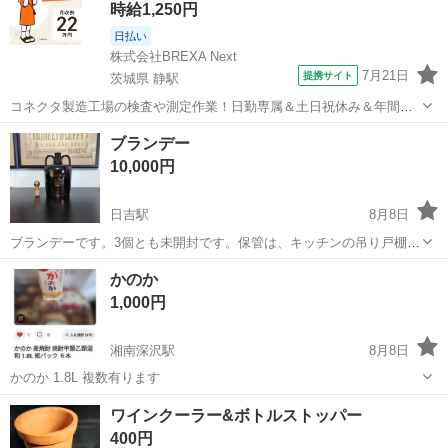
時給1,250円
日払い
株式会社BREXA Next
7月21日
提携サイト
茨城県 静駅
コネクタ製造工場の検査や測定作業！日勤専属＆土日祝休み＆年間休
日128日★クリーンルーム内作業★マイカー通勤OK＆無料駐車場あり
茨城
常陸大宮市
静駅
その他
ブランデー
★就業先食堂利用可！日払い制度あり！《茨城県常陸大宮市》 人気の
10,000円
工場のお仕事 ◇コネクタ製造工...
日吉駅
8月8日
ブランデーです。3個とも未開封です。保管は、キッチンの吊り戸棚に
保管しています。リビングですので保管状態は良いのと思います。 ブ
神奈川
横浜市
日吉駅
ブランデー
かのか
ランデーに詳しくないので、質問されても答えられないかもしれませ
1,000円
ん! ノークレームノーリターンでお...
湘南深沢駅
8月8日
かのか 1.8L 複数有ります
神奈川
鎌倉市
湘南深沢駅
焼酎
ワインクーラー&ボトルストッパー
400円