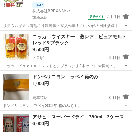
日払い
株式会社BREXA Next
7月21日
提携サイト
南橋本駅
リチウムイオン電池の原料運搬・投入作業！20～50代の男性活躍中★
ワンルーム寮完備！赴任旅費会社負担！年間休日130日★フォークリフ
神奈川
相模原市
南橋本駅
その他
ニッカ ウイスキー 激レア ピュアモルト
ト免許お持ちの方、活躍中！就業先食堂利用可★《神奈川県相模原
レッド&ブラック
市》 人気の工場のお仕事 ◇電...
9,500円
大口駅
8月1日
ニッカ ピュアモルトレッドと、ブラックよ2本セット 未開封の、暗
所保管になります。 複数購入して数本美味しく頂きましたが、好みが
神奈川
横浜市
大口駅
ウイスキー
ニッカ
ドンペリニヨン ラベイ箱のみ
変わったため、出品いたします。 破格値ですので、良識ある方にお譲
1,000円
りしたいです。 未開封ですが...
馬車道駅
8月1日
ドンペリニヨン ラベイ2003年 箱のみです。
神奈川
横浜市
馬車道駅
その他
アサヒ スーパードライ 350ml 2ケース
6,000円