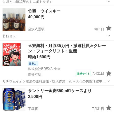
白州と山崎12年のミニボトルです
神奈川
横浜市
六浦駅
ウイスキー
竹鶴 ウイスキー
40,000円
金沢八景駅
8月1日
竹鶴セット
神奈川
横浜市
金沢八景駅
ウイスキー
セット
≪寮無料・月収35万円・派遣社員≫クレー
ン・フォークリフト・重機
時給1,600円
日払い
株式会社BREXA Next
7月21日
提携サイト
南橋本駅
リチウムイオン電池の原料運搬・投入作業！20～50代の男性活躍中★
ワンルーム寮完備！赴任旅費会社負担！年間休日130日★フォークリフ
神奈川
相模原市
南橋本駅
その他
サントリー金麦350ml/1ケースより
ト免許お持ちの方、活躍中！就業先食堂利用可★《神奈川県相模原
2,500円
市》 人気の工場のお仕事 ◇電...
平塚駅
7月31日