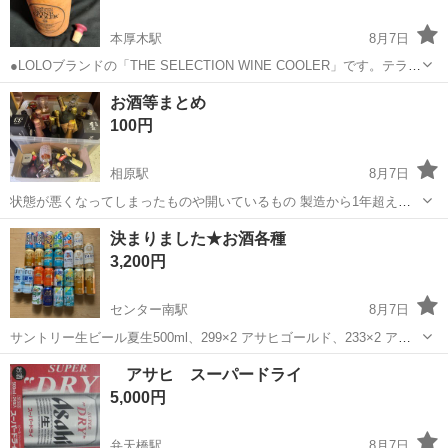
本厚木駅
8月7日
●LOLOブランドの「THE SELECTION WINE COOLER」です。テラコ
ッタ（素焼きの陶器）製で、事前に水に浸して気化熱を利用して保冷
神奈川
厚木市
本厚木駅
ワイン
お酒等まとめ
します。電気や氷を使わずにワインを冷たく保てるエコグッズとして
100円
利用されていま...
相原駅
8月7日
状態が悪くなってしまったものや開いているもの 製造から1年超えた
日本酒や期限の過ぎたシャンメリーなどの飲料のまとめになります。
神奈川
相模原市
相原駅
その他
シャンメリー
決まりました★お酒各種
3,200円
センター南駅
8月7日
サントリー生ビール夏生500ml、299×2 アサヒゴールド、233×2 アサ
ヒゴールド500ml、305×2 アサヒ生ビールマルエフ、233×2 アサヒ生
神奈川
横浜市
センター南駅
ビール
アサヒ スーパードライ
ビールマルエフ500ml、305 晴れ風、233×2 キリングッドエ...
5,000円
弁天橋駅
8月7日