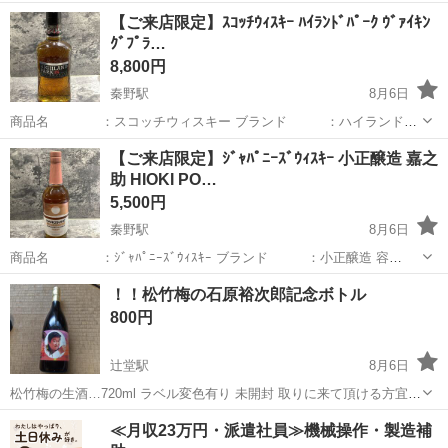
量 ：300ml 開封確認 ：未開封 商品お問い合わせ番
神奈川
秦野市
秦野駅
ウイスキー
サントリー
【ご来店限定】ｽｺｯﾁｳｨｽｷｰ ﾊｲﾗﾝﾄﾞﾊﾟｰｸ ｳﾞｧｲｷﾝ
号：1046008161410 こちらはリサイクルショップ、「...
ｸﾞﾌﾟﾗ…
8,800円
秦野駅
8月6日
商品名 ：スコッチウィスキー ブランド ：ハイランドパ
ーク 容量 ：700ml 銘柄 ：ヴァイキングプライド
神奈川
秦野市
秦野駅
ウイスキー
ハイランドパーク
【ご来店限定】ｼﾞｬﾊﾟﾆｰｽﾞｳｨｽｷｰ 小正醸造 嘉之
年数 ：18年 開封確認 ：未開封 商品お問い合わせ番
助 HIOKI PO…
号：1...
5,500円
秦野駅
8月6日
商品名 ：ｼﾞｬﾊﾟﾆｰｽﾞｳｨｽｷｰ ブランド ：小正醸造 容
量 ：700ml 開封確認 ：未開封 商品お問い合わせ番
神奈川
秦野市
秦野駅
ウイスキー
HIOKI
！！松竹梅の石原裕次郎記念ボトル
号：1046008987362 こちらはリサイクルショップ、...
800円
辻堂駅
8月6日
松竹梅の生酒…720ml ラベル変色有り 未開封 取りに来て頂ける方宜し
くお願い致します。
神奈川
藤沢市
辻堂駅
日本酒
≪月収23万円・派遣社員≫機械操作・製造補