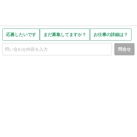
応募したいです
まだ募集してますか？
お仕事の詳細は？
問合せ
初めての方へ
利用規約
プライバシーポリシー
プライバシー・ステートメント
健全化に資する運用方針
お問い合わせ
運営会社
サイトマップ
ご利用ガイド
フリーワードで探す
PC版で表示
都道府県選択