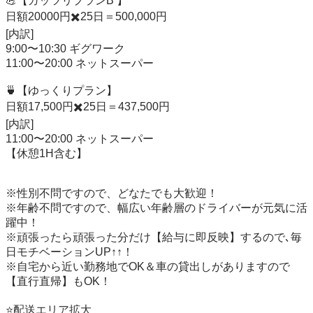
💪【ガッツリプランB 】

日額20000円✖️25日＝500,000円

[内訳]

9:00〜10:30 ギグワーク

11:00〜20:00 ネットスーパー

🍵【ゆっくりプラン】

日額17,500円✖️25日＝437,500円

[内訳]

11:00〜20:00 ネットスーパー

【休憩1H含む】

※性別不問ですので、どなたでも大歓迎！

※年齢不問ですので、幅広い年齢層のドライバーが元気に活
躍中！

※頑張ったら頑張った分だけ【給与に即反映】するので､毎
日モチベーションUP↑↑！

※自宅から近い勤務地でOK＆車の貸出しがありますので
【直行直帰】もOK！

⭐️配送エリア拡大
