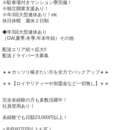
※駐車場付きマンション寮完備！

※独立開業支援あり！

※年3回大型連休あり！etc

休日休暇　週休２日制

◆年3回大型連休あり

（GW,夏季,冬季,年末年始）その他

配送エリア続々拡大!!

配送ドライバー大募集

🔸🔸ガッツリ稼ぎたい方を全力でバックアップ🔸🔸

🔹🔹【ロイヤリティーや加盟金など一切無し】🔹🔹

完全未経験の方も多数活躍中！

社員登用あり！

未経験でも日額23,000円以上！

⭐️月収60万円以上も可！
