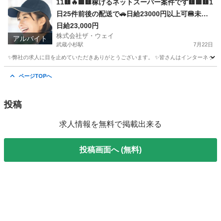
11🟨🔥🟪🟨稼げるネットスーパー案件です🟨🟪🟨1
日25件前後の配送で🚗日給23000円以上可🍔未経
験者大歓迎📢📢📢
日給23,000円
株式会社ザ・ウェイ
アルバイト
武蔵小杉駅
7月22日
✨弊社の求人に目を止めていただきありがとうございます。 ✨皆さんはインターネットで日
神奈川
川崎市
武蔵小杉駅
ドライバー
ネットスーパー
ページTOPへ
投稿
求人情報を無料で掲載出来る
投稿画面へ (無料)