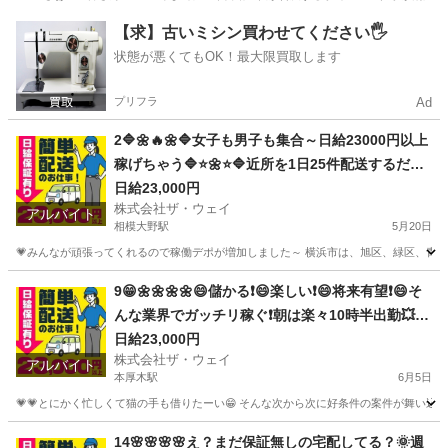
神奈川
平塚市
門沢橋駅
ドライバー
ネットスーパー
【求】古いミシン買わせてください🖐️
状態が悪くてもOK！最大限買取します
プリフラ
Ad
2🔷🌼🔥🌼🔷女子も男子も集合～日給23000円以上
稼げちゃう🔷⭐🌼⭐🔷近所を1日25件配送するだけ❗️
週休2日制のお仕事です😄
日給23,000円
株式会社ザ・ウェイ
アルバイト
相模大野駅
5月20日
💗みんなが頑張ってくれるので稼働デポが増加しました～ 横浜市は、旭区、緑区、青葉区
神奈川
相模原市
相模大野駅
ドライバー
ネットスーパー
9😁🌼🌼🌼🌼😄儲かる❗️😄楽しい❗️😄将来有望❗️😄そ
んな業界でガッチリ稼ぐ❗️朝は楽々10時半出勤💥日
給23000円以上❗️事業拡大につき大量募集❗️❗️❗️
日給23,000円
株式会社ザ・ウェイ
アルバイト
本厚木駅
6月5日
💗💗とにかく忙しくて猫の手も借りたーい😁 そんな次から次に好条件の案件が舞い込んでく
神奈川
厚木市
本厚木駅
配送
ネットスーパー
14🌸🌸🌸🌸え？まだ保証無しの宅配してる？🌞週