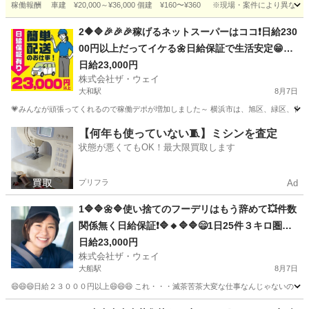
稼働報酬 車建 ¥20,000～¥36,000 個建 ¥160〜¥360 ※現場・案件により異な
神奈川
横須賀市
久里浜駅
配送
一人
2🔶🔷🎉🎉🎉稼げるネットスーパーはココ❗️日給230
00円以上だってイケる🌼日給保証で生活安定😁😁
😁
日給23,000円
株式会社ザ・ウェイ
大和駅
8月7日
💗みんなが頑張ってくれるので稼働デポが増加しました～ 横浜市は、旭区、緑区、青葉区
神奈川
大和市
大和駅
ドライバー
ネットスーパー
【何年も使っていない🧵】ミシンを査定
状態が悪くてもOK！最大限買取します
プリフラ
Ad
1🔷🔷🌼🔷使い捨てのフーデリはもう辞めて💥件数
関係無く日給保証❗🔷🔸🔷🔷😄1日25件３キロ圏内
の配送❗️朝10：30出勤で2.3万円以上を楽々GET✨
日給23,000円
株式会社ザ・ウェイ
✨
大船駅
8月7日
😄😄😄日給２３０００円以上😄😄😄 これ・・・滅茶苦茶大変な仕事なんじゃないの～
神奈川
鎌倉市
大船駅
配送
ネットスーパー