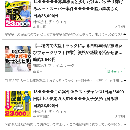
14🔷🔶🔷🔶🔶募集枠あと少しだけ🌼バッチリ稼げ
るネットスーパー案件🔶🔶🔷🔶🔷協力業者さんも
募集していま～す🔥
日給23,000円
株式会社ザ・ウェイ
本厚木駅
8月7日
😄😄😄日給保証なので安定します😄😄😄 軽貨物のお仕事って、未だに不安定なフルコ
神奈川
厚木市
本厚木駅
配送
ネットスーパー
【工場内で大型トラックによる自動車部品搬送及
びフォークリフト作業】資格や経験を活かせま
す！
時給1,640円
株式会社プライムワーク
藤沢市
提携サイト
[仕事内容] 大手自動車製造工場内で大型トラック（一部中型・小型有り）を使用し
神奈川
藤沢市
ドライバー
13🔶🔷🔶🔷この案件🌼ラストチャンス❗️日給23000
円以上の安定収入💵🔷🔶🔷🔶女子が沢山居る職場
～🎵お気軽に御応募ください😄
日給23,000円
株式会社ザ・ウェイ
十日市場駅
8月7日
💡皆さん通勤の時間って勿体ないですよね～ この通勤時間に費やしている時間を、毎日積