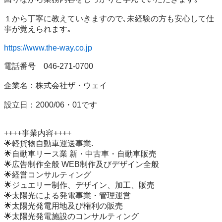
１から丁寧に教えていきますので､未経験の方も安心して仕
事が覚えられます｡

https://www.the-way.co.jp
電話番号　046-271-0700

企業名：株式会社ザ・ウェイ

設立日：2000/06・01です

++++事業内容++++

🌟軽貨物自動車運送事業.

🌟自動車リース業 新・中古車・自動車販売

🌟広告制作全般 WEB制作及びデザイン全般

🌟経営コンサルティング

🌟ジュエリー制作、デザイン、加工、販売

🌟太陽光による発電事業・管理運営

🌟太陽光発電用地及び権利の販売

🌟太陽光発電施設のコンサルティング
