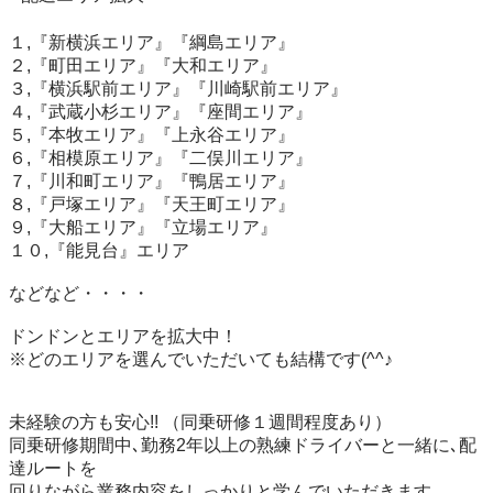
１,『新横浜エリア』『綱島エリア』

２,『町田エリア』『大和エリア』

３,『横浜駅前エリア』『川崎駅前エリア』

４,『武蔵小杉エリア』『座間エリア』

５,『本牧エリア』『上永谷エリア』

６,『相模原エリア』『二俣川エリア』

７,『川和町エリア』『鴨居エリア』

８,『戸塚エリア』『天王町エリア』

９,『大船エリア』『立場エリア』

１０,『能見台』エリア

などなど・・・・

ドンドンとエリアを拡大中！

※どのエリアを選んでいただいても結構です(^^♪

未経験の方も安心!! （同乗研修１週間程度あり）

同乗研修期間中､勤務2年以上の熟練ドライバーと一緒に､配
達ルートを

回りながら業務内容をしっかりと学んでいただきます｡
