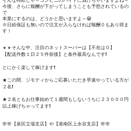
そんな時給じゃ～コンビニのバイトに負けちゃいますよね～

今後、さらに報酬が下がってしまうことも予想されているの
で

本業にするのは、どうかと思いますよ～😁

※日給保証も無いので注文が入らなければ報酬０もあり得ま
す！

🔸🔸そんな中、注目のネットスーパーは【不在は０】

【配送件数１日２５件前後】と条件最高なんです❗️

とにかく楽して稼げます❗️

★この間、ジモティからご応募いただき早速やっている方が
２名❗️

★２名ともお仕事始めて１週間もしないうちに２３０００円
以上稼げちゃってます❗️

🌸🌸【泉区立場支店】や【港南区上永谷支店】🌸🌸
