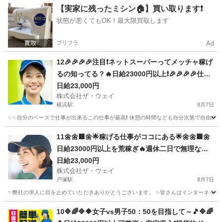
神奈川
横浜市
十日市場駅
配送
ネットスーパー
【実家に残ったミシン🏠】買い取ります❗️
状態が悪くてもOK！最大限買取します
プリフラ
Ad
12🎉🎉🎉🎉注目❗️ネットスーパーってメッチャ稼げ
るの知ってる？🔥日給23000円以上❗️🎉🎉🎉🎉仕事
は楽チンで女子いっぱい✨安定収入😄完全週休2日
日給23,000円
株式会社ザ・ウェイ
制だよ💗
横浜駅
8月7日
✨✨自分のペースで仕事が出来るこの仕事が最高❗️ 休憩の時間なども自分次第で自由に取
神奈川
横浜市
横浜駅
ドライバー
ネットスーパー
11🌼🌼🟩🌼🌟稼げる仕事がココにある🌟🌼🌼🟩🌼
日給23000円以上を荒稼ぎ🔥週休二日で無理なく
安定的に👍👍👍
日給23,000円
株式会社ザ・ウェイ
戸塚駅
8月7日
✨弊社の求人に目を止めていただきありがとうございます。 ✨皆さんはインターネットで日
神奈川
横浜市
戸塚駅
配送
ネットスーパー
10🔷🌈🔷🔶女子vs男子50：50を目指して～🎵🔷🌈