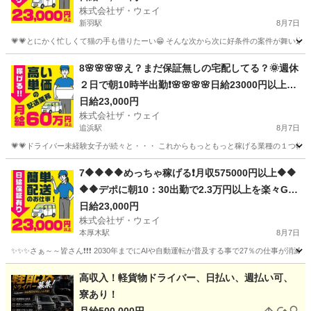
株式会社ザ・ウェイ
新羽駅
8月7日
💗💗とにかく忙しくて猫の手も借りたーい😁 そんな次から次に好条件の案件が舞い込んで
神奈川
横浜市
新羽駅
ドライバー
ネットスーパー
8🌸🌸🌸🌸え？まだ保証無しの宅配してる？🌞週休
２日で朝10時半出勤❗️🌸🌸🌸🌸日給23000円以上🌸
安定収入で女子いっぱい🎉さぁ～集まれ～
日給23,000円
株式会社ザ・ウェイ
追浜駅
8月7日
💗💗ドライバー未経験女子が続々と・・・ これからもっともっと稼げる業種の１つ軽貨物
神奈川
横須賀市
追浜駅
ドライバー
ネットスーパー
7🔶🔶🔶🔶めっちゃ稼げる❗️月収575000円以上🔶🔶
🔶🔶デポに朝10：30出勤で2.3万円以上を楽々GE
T❗️お寝坊さん大集合🎵軽貨物ドライバー🌸🌸
日給23,000円
株式会社ザ・ウェイ
本厚木駅
8月7日
✨✨✨さぁ～～皆さん❗️❗️❗️ 2030年までにAIや自動運転が普及する事で27％の仕事が消滅
神奈川
厚木市
本厚木駅
ドライバー
ネットスーパー
高収入！軽貨物ドライバー、日払い、週払い可、
寮あり！