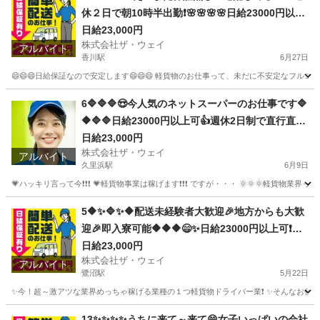
休２日で朝10時半出勤❗️🌸🌸🌸🌸日給23000円以上
🌸安定収入で女子いっぱい🎉さぁ～集まれ～
日給23,000円
株式会社ザ・ウェイ
アルバイト
香川駅
6月27日
😄😄😄日給保証なので安定します😄😄😄 軽貨物のお仕事って、未だに不安定なフルコ
神奈川
平塚市
香川駅
ドライバー
ギグワーク
6🔷🔷🔷😍今人気のネットスーパーのお仕事です🔷
🔶🔷🔷日給23000円以上可👍週休2日制で直行直帰
で楽々勤務🌼🌼🌼
日給23,000円
株式会社ザ・ウェイ
アルバイト
久里浜駅
6月9日
💗ハッキリ言って今❗️❗️❗️ 💗軽貨物事業は稼げます❗️❗️❗️ ですが・・・ 🌞🌞
神奈川
横須賀市
久里浜駅
配送
ネットスーパー
5🔶✨🔷✨🔶配送未経験者大歓迎🎉地方からも大歓
迎🎉即入寮可能🔶🔶🔶😄✨日給23000円以上可❗️安
定収入😄軽貨物ドライバー💥
日給23,000円
株式会社ザ・ウェイ
アルバイト
鷺沼駅
5月22日
✨今！超～激アツな業界めっちゃ稼げる業種の１つ軽貨物ドライバー業❗️ ✨そんなお仕事を
神奈川
川崎市
鷺沼駅
ドライバー
ネットスーパー
13✨✨✨✨うちに来て～来て😄女子いっぱいの会社