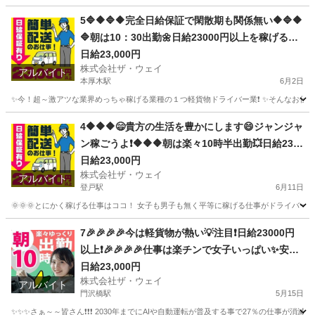
神奈川
海老名市
海老名駅
配送
ネットスーパー
5🔷🔶🔷🔶完全日給保証で閑散期も関係無い🔶🔷🔶
🔷朝は10：30出勤🌼日給23000円以上を稼げる💯
楽しく仕事したい人～大集合🎵軽貨物ドライバー
日給23,000円
株式会社ザ・ウェイ
🌸
アルバイト
本厚木駅
6月2日
✨今！超～激アツな業界めっちゃ稼げる業種の１つ軽貨物ドライバー業❗️ ✨そんなお仕事を
神奈川
厚木市
本厚木駅
ドライバー
ネットスーパー
4🔶🔶🔶😄貴方の生活を豊かにします😄ジャンジャ
ン稼ごうよ❗️🔶🔶🔶朝は楽々10時半出勤💥日給230
00円以上❗️事業拡大につき大量募集❗️❗️❗️
日給23,000円
株式会社ザ・ウェイ
アルバイト
登戸駅
6月11日
🌞🌞🌞とにかく稼げる仕事はココ！ 女子も男子も無く平等に稼げる仕事がドライバー
神奈川
川崎市
登戸駅
ドライバー
ネットスーパー
7🎉🎉🎉🎉今は軽貨物が熱い💡注目❗️日給23000円
以上❗️🎉🎉🎉🎉仕事は楽チンで女子いっぱい✨安定
収入😄完全週休2日制だよ💗
日給23,000円
株式会社ザ・ウェイ
アルバイト
門沢橋駅
5月15日
✨✨✨さぁ～～皆さん❗️❗️❗️ 2030年までにAIや自動運転が普及する事で27％の仕事が消滅