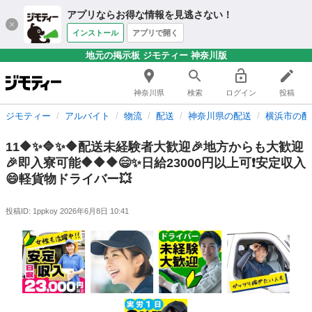
アプリならお得な情報を見逃さない！
インストール
アプリで開く
地元の掲示板 ジモティー 神奈川版
神奈川県
検索
ログイン
投稿
ジモティー
アルバイト
物流
配送
神奈川県の配送
横浜市の配
11🔶✨🔷✨🔶配送未経験者大歓迎🎉地方からも大歓迎
🎉即入寮可能🔶🔶🔶😄✨日給23000円以上可❗️安定収入
😄軽貨物ドライバー💥
投稿ID: 1ppkoy
2026年6月8日 10:41