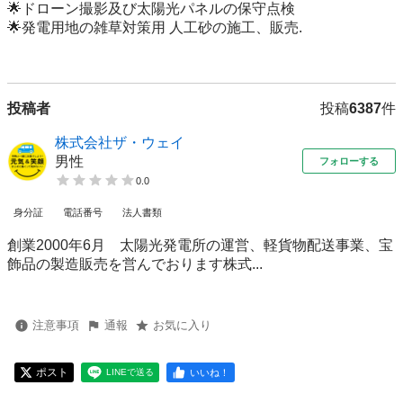
🌟ドローン撮影及び太陽光パネルの保守点検

🌟発電用地の雑草対策用 人工砂の施工、販売.

投稿者
投稿
6387
件
株式会社ザ・ウェイ
男性
フォローする
0.0
身分証
電話番号
法人書類
創業2000年6月 太陽光発電所の運営、軽貨物配送事業、宝
飾品の製造販売を営んでおります株式...
注意事項
通報
お気に入り
ポスト
いいね！
LINEで送る