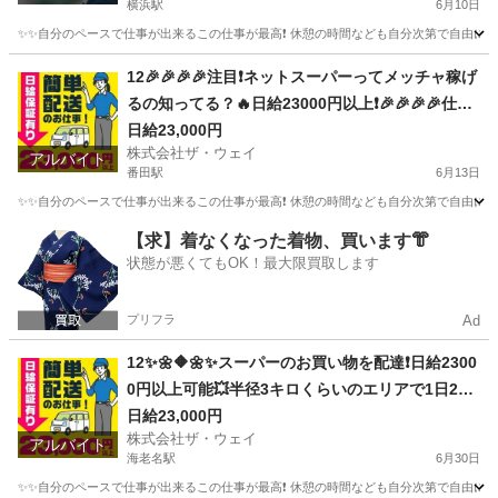
横浜駅
6月10日
✨✨自分のペースで仕事が出来るこの仕事が最高❗️ 休憩の時間なども自分次第で自由に取
神奈川
横浜市
横浜駅
ドライバー
ネットスーパー
12🎉🎉🎉🎉注目❗️ネットスーパーってメッチャ稼げ
るの知ってる？🔥日給23000円以上❗️🎉🎉🎉🎉仕事
は楽チンで女子いっぱい✨安定収入😄完全週休2日
日給23,000円
株式会社ザ・ウェイ
制だよ💗
アルバイト
番田駅
6月13日
✨✨自分のペースで仕事が出来るこの仕事が最高❗️ 休憩の時間なども自分次第で自由に取
神奈川
相模原市
番田駅
配送
ネットスーパー
【求】着なくなった着物、買います👘
状態が悪くてもOK！最大限買取します
プリフラ
Ad
12✨🌼🔶🌼✨スーパーのお買い物を配達❗️日給2300
0円以上可能💥半径3キロくらいのエリアで1日25
件前後配るだけ❗️💛
日給23,000円
株式会社ザ・ウェイ
アルバイト
海老名駅
6月30日
✨✨自分のペースで仕事が出来るこの仕事が最高❗️ 休憩の時間なども自分次第で自由に取