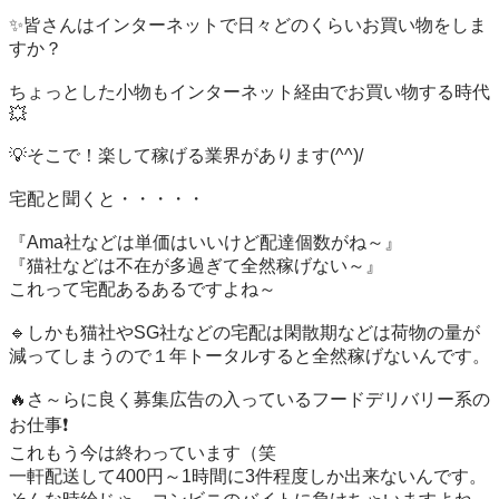
✨皆さんはインターネットで日々どのくらいお買い物をしま
すか？

ちょっとした小物もインターネット経由でお買い物する時代
💥

💡そこで！楽して稼げる業界があります(^^)/

宅配と聞くと・・・・・

『Ama社などは単価はいいけど配達個数がね～』

『猫社などは不在が多過ぎて全然稼げない～』

これって宅配あるあるですよね～

🔹しかも猫社やSG社などの宅配は閑散期などは荷物の量が

減ってしまうので１年トータルすると全然稼げないんです。

🔥さ～らに良く募集広告の入っているフードデリバリー系の
お仕事❗

これもう今は終わっています（笑

一軒配送して400円～1時間に3件程度しか出来ないんです。
