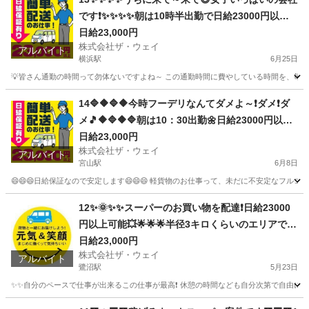
です❗️✨✨✨✨朝は10時半出勤で日給23000円以上
も稼げます😄
日給23,000円
株式会社ザ・ウェイ
アルバイト
横浜駅
6月25日
💡皆さん通勤の時間って勿体ないですよね～ この通勤時間に費やしている時間を、毎日積
神奈川
横浜市
横浜駅
配送
ネットスーパー
14🔷🔶🔷🔶今時フーデリなんてダメよ～❗ダメ❗ダ
メ🎵🔶🔷🔶🔷朝は10：30出勤🌼日給23000円以上
を稼げる💯楽しく仕事したい人～大集合🎵軽貨物
日給23,000円
株式会社ザ・ウェイ
ドライバー🌸🌸
アルバイト
宮山駅
6月8日
😄😄😄日給保証なので安定します😄😄😄 軽貨物のお仕事って、未だに不安定なフルコ
神奈川
平塚市
宮山駅
ドライバー
ギグワーク
12✨🌞✨✨スーパーのお買い物を配達❗️日給23000
円以上可能💥🌟🌟🌟半径3キロくらいのエリアで1
日25件前後配るだけ❗️💛
日給23,000円
株式会社ザ・ウェイ
アルバイト
鷺沼駅
5月23日
✨✨自分のペースで仕事が出来るこの仕事が最高❗️ 休憩の時間なども自分次第で自由に取
神奈川
川崎市
鷺沼駅
ドライバー
ネットスーパー