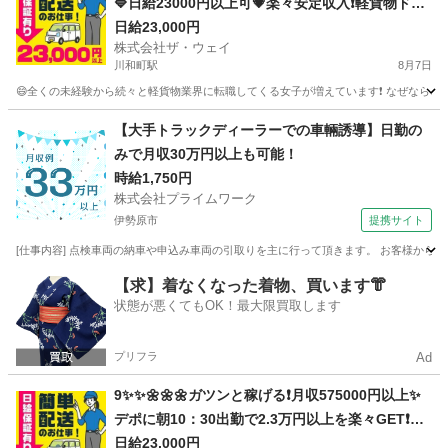
🔷日給23000円以上可💗楽々安定収入❗️軽貨物ドラ
イバー❗️完全週休2日制だよ💛
日給23,000円
株式会社ザ・ウェイ
川和町駅
8月7日
😄全くの未経験から続々と軽貨物業界に転職してくる女子が増えています❗️ なぜなら、軽貨
神奈川
横浜市
川和町駅
配送
ネットスーパー
【大手トラックディーラーでの車輛誘導】日勤の
みで月収30万円以上も可能！
時給1,750円
株式会社プライムワーク
伊勢原市
提携サイト
[仕事内容] 点検車両の納車や申込み車両の引取りを主に行って頂きます。 お客様から
神奈川
伊勢原市
ドライバー
【求】着なくなった着物、買います👘
状態が悪くてもOK！最大限買取します
プリフラ
Ad
9✨✨🌼🌼🌼ガツンと稼げる❗️月収575000円以上✨
デポに朝10：30出勤で2.3万円以上を楽々GET❗️お
寝坊さん大集合🎵軽貨物ドライバー🌸🌸
日給23,000円