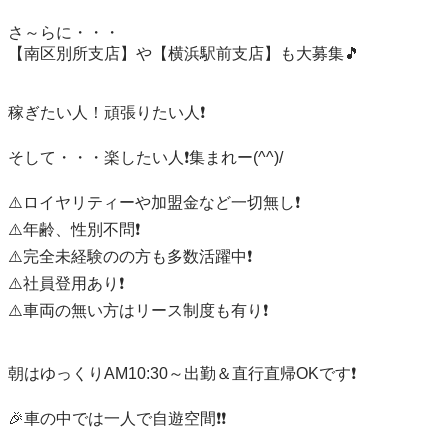
さ～らに・・・

【南区別所支店】や【横浜駅前支店】も大募集🎵

稼ぎたい人！頑張りたい人❗️

そして・・・楽したい人❗️集まれー(^^)/

⚠️ロイヤリティーや加盟金など一切無し❗️

⚠️年齢、性別不問❗️

⚠️完全未経験のの方も多数活躍中❗️

⚠️社員登用あり❗️

⚠️車両の無い方はリース制度も有り❗️

朝はゆっくりAM10:30～出勤＆直行直帰OKです❗️

🎉車の中では一人で自遊空間❗️❗️
