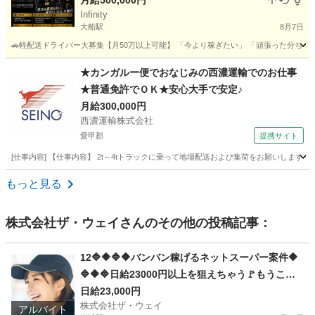
月給500,000円
Infinity
大船駅
8月7日
🚗軽配送ドライバー大募集【月50万以上可能】 「今より稼ぎたい」 「頑張った分ちゃんと収入
神奈川
横浜市
大船駅
ドライバー
貨物
★カンガルー便でおなじみの西濃運輸でのお仕事
★普通免許でＯＫ★安心大手で安定♪
月給300,000円
西濃運輸株式会社
愛甲郡
提携サイト
[仕事内容] 【仕事内容】 2t～4tトラックに乗って地場配送および集荷をお願いしま
神奈川
愛甲郡
ドライバー
もっと見る
株式会社ザ・ウェイ
さんのその他の投稿記事：
12🔷🔶🔷🔶バンバン稼げるネットスーパー案件🔶
🔷🔶🔷日給23000円以上を狙えちゃう🚩もうここ
で決まりだね❗️❗️❗️
日給23,000円
株式会社ザ・ウェイ
アルバイト