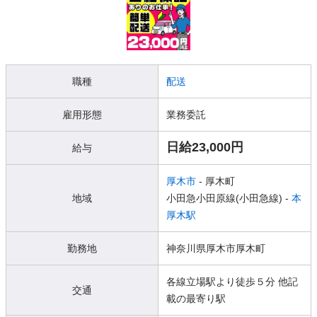
職種
配送
雇用形態
業務委託
日給23,000円
給与
厚木市
- 厚木町
地域
小田急小田原線(小田急線) -
本
厚木駅
勤務地
神奈川県厚木市厚木町
各線立場駅より徒歩５分 他記
交通
載の最寄り駅