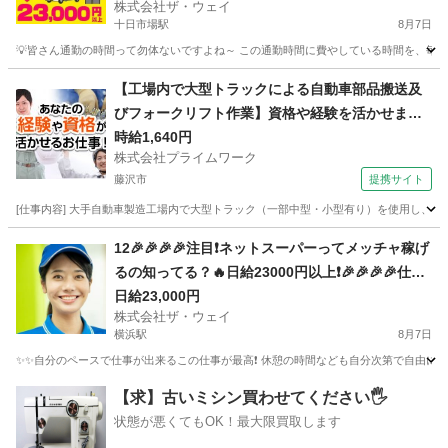
株式会社ザ・ウェイ
十日市場駅
8月7日
💡皆さん通勤の時間って勿体ないですよね～ この通勤時間に費やしている時間を、毎日積
神奈川
横浜市
十日市場駅
配送
ネットスーパー
【工場内で大型トラックによる自動車部品搬送及
びフォークリフト作業】資格や経験を活かせま
す！
時給1,640円
株式会社プライムワーク
藤沢市
提携サイト
[仕事内容] 大手自動車製造工場内で大型トラック（一部中型・小型有り）を使用し
神奈川
藤沢市
ドライバー
12🎉🎉🎉🎉注目❗️ネットスーパーってメッチャ稼げ
るの知ってる？🔥日給23000円以上❗️🎉🎉🎉🎉仕事
は楽チンで女子いっぱい✨安定収入😄完全週休2日
日給23,000円
株式会社ザ・ウェイ
制だよ💗
横浜駅
8月7日
✨✨自分のペースで仕事が出来るこの仕事が最高❗️ 休憩の時間なども自分次第で自由に取
神奈川
横浜市
横浜駅
ドライバー
ネットスーパー
【求】古いミシン買わせてください🖐️
状態が悪くてもOK！最大限買取します