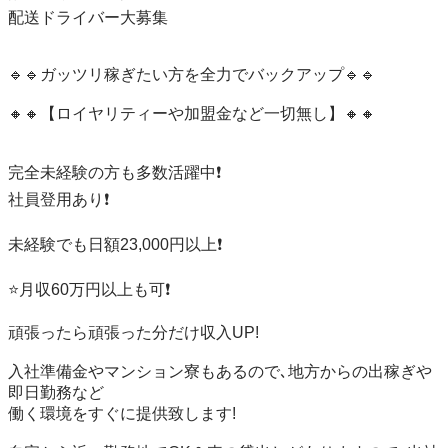
配送ドライバー大募集

🔹🔹ガッツリ稼ぎたい方を全力でバックアップ🔹🔹

🔸🔸【ロイヤリティーや加盟金など一切無し】🔸🔸

完全未経験の方も多数活躍中❗️

社員登用あり❗️

未経験でも日額23,000円以上❗️

⭐️月収60万円以上も可❗️

頑張ったら頑張った分だけ収入UP!

入社準備金やマンション寮もあるので､地方からの出稼ぎや
即日勤務など

働く環境をすぐに提供致します!
