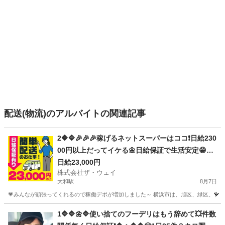
配送(物流)のアルバイトの関連記事
2🔶🔷🎉🎉🎉稼げるネットスーパーはココ❗️日給230
00円以上だってイケる🌼日給保証で生活安定😁😁
😁
日給23,000円
株式会社ザ・ウェイ
大和駅
8月7日
💗みんなが頑張ってくれるので稼働デポが増加しました～ 横浜市は、旭区、緑区、青葉区
神奈川
大和市
大和駅
ドライバー
ネットスーパー
1🔷🔷🌼🔷使い捨てのフーデリはもう辞めて💥件数