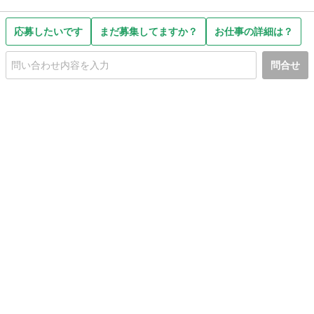
応募したいです
まだ募集してますか？
お仕事の詳細は？
問合せ
初めての方へ
利用規約
プライバシーポリシー
プライバシー・ステートメント
健全化に資する運用方針
お問い合わせ
運営会社
サイトマップ
ご利用ガイド
フリーワードで探す
PC版で表示
都道府県選択
特定商取引法の表示
利用者情報の外部送信について