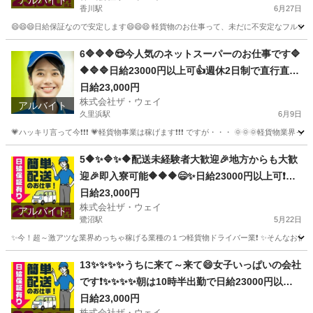
アルバイト
香川駅
6月27日
😄😄😄日給保証なので安定します😄😄😄 軽貨物のお仕事って、未だに不安定なフルコ
神奈川
平塚市
香川駅
ドライバー
ギグワーク
6🔷🔷🔷😍今人気のネットスーパーのお仕事です🔷
🔶🔷🔷日給23000円以上可👍週休2日制で直行直帰
で楽々勤務🌼🌼🌼
日給23,000円
株式会社ザ・ウェイ
アルバイト
久里浜駅
6月9日
💗ハッキリ言って今❗️❗️❗️ 💗軽貨物事業は稼げます❗️❗️❗️ ですが・・・ 🌞🌞
神奈川
横須賀市
久里浜駅
配送
ネットスーパー
5🔶✨🔷✨🔶配送未経験者大歓迎🎉地方からも大歓
迎🎉即入寮可能🔶🔶🔶😄✨日給23000円以上可❗️安
定収入😄軽貨物ドライバー💥
日給23,000円
株式会社ザ・ウェイ
アルバイト
鷺沼駅
5月22日
✨今！超～激アツな業界めっちゃ稼げる業種の１つ軽貨物ドライバー業❗️ ✨そんなお仕事を
神奈川
川崎市
鷺沼駅
ドライバー
ネットスーパー
13✨✨✨✨うちに来て～来て😄女子いっぱいの会社
です❗️✨✨✨✨朝は10時半出勤で日給23000円以上
も稼げます😄
日給23,000円
株式会社ザ・ウェイ