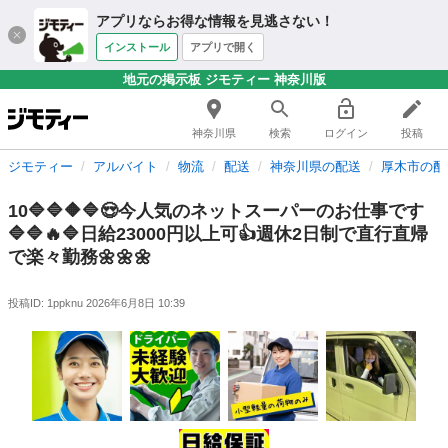
アプリならお得な情報を見逃さない！
インストール
アプリで開く
地元の掲示板 ジモティー 神奈川版
神奈川県
検索
ログイン
投稿
ジモティー
アルバイト
物流
配送
神奈川県の配送
厚木市の配
10🔷🔷🔶🔷😍今人気のネットスーパーのお仕事です
🔷🔷🔥🔷日給23000円以上可👍週休2日制で直行直帰
で楽々勤務🌼🌼🌼
投稿ID: 1ppknu
2026年6月8日 10:39