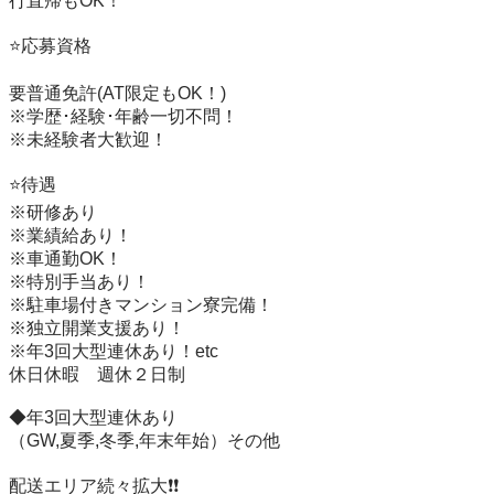
行直帰もOK！

⭐️応募資格

要普通免許(AT限定もOK！)

※学歴･経験･年齢一切不問！

※未経験者大歓迎！

⭐️待遇

※研修あり

※業績給あり！

※車通勤OK！

※特別手当あり！

※駐車場付きマンション寮完備！

※独立開業支援あり！

※年3回大型連休あり！etc

休日休暇　週休２日制

◆年3回大型連休あり

（GW,夏季,冬季,年末年始）その他

配送エリア続々拡大❗️❗️
