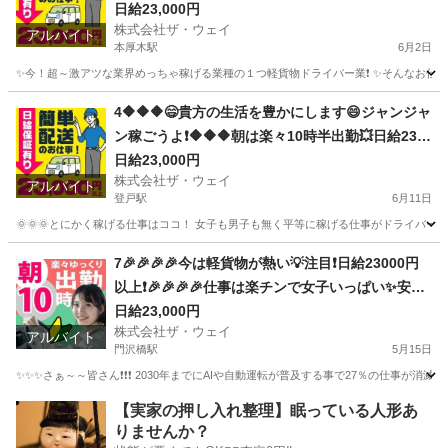
楽しく仕事したい人～大集合🎵軽貨物ドライバー
日給23,000円
株式会社ザ・ウェイ
🌸
アルバイト
本厚木駅
6月2日
✨今！超～激アツな業界めっちゃ稼げる業種の１つ軽貨物ドライバー業❗️ ✨そんなお仕事を
神奈川
厚木市
本厚木駅
ドライバー
ネットスーパー
4🔶🔶🔶😄貴方の生活を豊かにします😄ジャンジャ
ン稼ごうよ❗️🔶🔶🔶朝は楽々10時半出勤💥日給230
00円以上❗️事業拡大につき大量募集❗️❗️❗️
日給23,000円
株式会社ザ・ウェイ
アルバイト
登戸駅
6月11日
🌞🌞🌞とにかく稼げる仕事はココ！ 女子も男子も無く平等に稼げる仕事がドライバー
神奈川
川崎市
登戸駅
ドライバー
ネットスーパー
7🎉🎉🎉🎉今は軽貨物が熱い💡注目❗️日給23000円
以上❗️🎉🎉🎉🎉仕事は楽チンで女子いっぱい✨安定
収入😄完全週休2日制だよ💗
日給23,000円
株式会社ザ・ウェイ
アルバイト
門沢橋駅
5月15日
✨✨✨さぁ～～皆さん❗️❗️❗️ 2030年までにAIや自動運転が普及する事で27％の仕事が消滅
神奈川
平塚市
門沢橋駅
ドライバー
ネットスーパー
【実家の押し入れ整理】眠っている人形あ
りませんか？