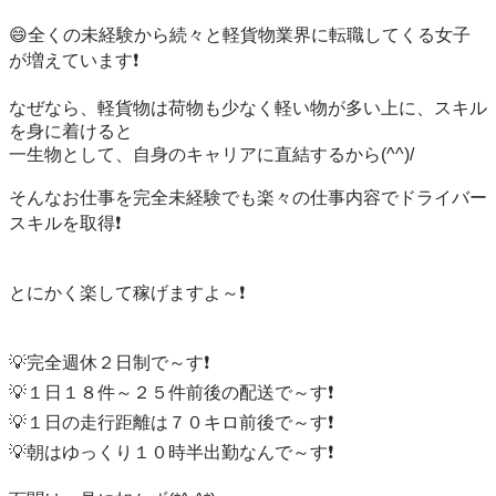
😄全くの未経験から続々と軽貨物業界に転職してくる女子
が増えています❗️

なぜなら、軽貨物は荷物も少なく軽い物が多い上に、スキル
を身に着けると

一生物として、自身のキャリアに直結するから(^^)/

そんなお仕事を完全未経験でも楽々の仕事内容でドライバー
スキルを取得❗️

とにかく楽して稼げますよ～❗️

💡完全週休２日制で～す❗️

💡１日１８件～２５件前後の配送で～す❗️

💡１日の走行距離は７０キロ前後で～す❗️

💡朝はゆっくり１０時半出勤なんで～す❗️
