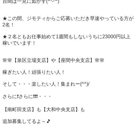
百聞は一見に如かず(*^-^*)

★この間、ジモティからご応募いただき早速やっている方が
2名！

★２名ともお仕事始めて1週間もしないうちに23000円以上
稼いでいます！

🌸🌸【泉区立場支店】や【座間中央支店】🌸🌸

稼ぎたい人！頑張りたい人！

そして・・・楽したい人！集まれー(^^)/

さらに❗️さらに❗️❗️❗️・・・

【南町田支店】も【大和中央支店】も

追加募集してるよ～🎵
