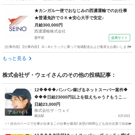
神奈川
相模原市
上溝駅
配送
ネットスーパー
★カンガルー便でおなじみの西濃運輸でのお仕事
★普通免許でＯＫ★安心大手で安定♪
月給300,000円
西濃運輸株式会社
愛甲郡
提携サイト
[仕事内容] 【仕事内容】 2t～4tトラックに乗って地場配送および集荷をお願いしま
神奈川
愛甲郡
ドライバー
もっと見る
株式会社ザ・ウェイ
さんのその他の投稿記事：
12🔷🔶🔷🔶バンバン稼げるネットスーパー案件🔶
🔷🔶🔷日給23000円以上を狙えちゃう🚩もうここ
で決まりだね❗️❗️❗️
日給23,000円
株式会社ザ・ウェイ
アルバイト
横浜駅
6月10日
✨✨自分のペースで仕事が出来るこの仕事が最高❗️ 休憩の時間なども自分次第で自由に取
神奈川
横浜市
横浜駅
ドライバー
ネットスーパー