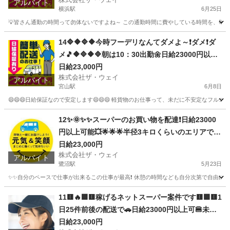
アルバイト
横浜駅
6月25日
💡皆さん通勤の時間って勿体ないですよね～ この通勤時間に費やしている時間を、毎日積
神奈川
横浜市
横浜駅
配送
ネットスーパー
14🔷🔶🔷🔶今時フーデリなんてダメよ～❗ダメ❗ダ
メ🎵🔶🔷🔶🔷朝は10：30出勤🌼日給23000円以上
を稼げる💯楽しく仕事したい人～大集合🎵軽貨物
日給23,000円
株式会社ザ・ウェイ
ドライバー🌸🌸
アルバイト
宮山駅
6月8日
😄😄😄日給保証なので安定します😄😄😄 軽貨物のお仕事って、未だに不安定なフルコ
神奈川
平塚市
宮山駅
ドライバー
ギグワーク
12✨🌞✨✨スーパーのお買い物を配達❗️日給23000
円以上可能💥🌟🌟🌟半径3キロくらいのエリアで1
日25件前後配るだけ❗️💛
日給23,000円
株式会社ザ・ウェイ
アルバイト
鷺沼駅
5月23日
✨✨自分のペースで仕事が出来るこの仕事が最高❗️ 休憩の時間なども自分次第で自由に取
神奈川
川崎市
鷺沼駅
ドライバー
ネットスーパー
11🟨🔥🟪🟨稼げるネットスーパー案件です🟨🟪🟨1
日25件前後の配送で🚗日給23000円以上可🍔未経
験者大歓迎📢📢📢
日給23,000円