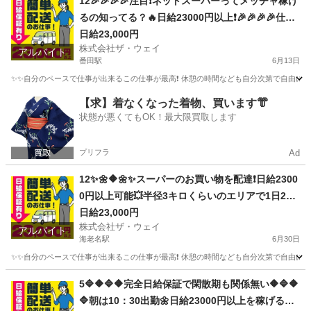
12🎉🎉🎉🎉注目❗️ネットスーパーってメッチャ稼げ
るの知ってる？🔥日給23000円以上❗️🎉🎉🎉🎉仕事
は楽チンで女子いっぱい✨安定収入😄完全週休2日
日給23,000円
株式会社ザ・ウェイ
制だよ💗
アルバイト
番田駅
6月13日
✨✨自分のペースで仕事が出来るこの仕事が最高❗️ 休憩の時間なども自分次第で自由に取
神奈川
相模原市
番田駅
配送
ネットスーパー
【求】着なくなった着物、買います👘
状態が悪くてもOK！最大限買取します
プリフラ
Ad
12✨🌼🔶🌼✨スーパーのお買い物を配達❗️日給2300
0円以上可能💥半径3キロくらいのエリアで1日25
件前後配るだけ❗️💛
日給23,000円
株式会社ザ・ウェイ
アルバイト
海老名駅
6月30日
✨✨自分のペースで仕事が出来るこの仕事が最高❗️ 休憩の時間なども自分次第で自由に取
神奈川
海老名市
海老名駅
配送
ネットスーパー
5🔷🔶🔷🔶完全日給保証で閑散期も関係無い🔶🔷🔶
🔷朝は10：30出勤🌼日給23000円以上を稼げる💯