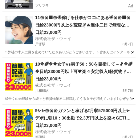
プリフラ
Ad
11🌼🌼🟩🌼🌟稼げる仕事がココにある🌟🌼🌼🟩🌼
日給23000円以上を荒稼ぎ🔥週休二日で無理なく
安定的に👍👍👍
日給23,000円
株式会社ザ・ウェイ
戸塚駅
8月7日
✨弊社の求人に目を止めていただきありがとうございます。 ✨皆さんはインターネットで日
神奈川
横浜市
戸塚駅
配送
ネットスーパー
10🔷🌈🔷🔶女子vs男子50：50を目指して～🎵🔷🌈
🔷日給23000円以上可💗楽々安定収入❗️軽貨物ドラ
イバー❗️完全週休2日制だよ💛
日給23,000円
株式会社ザ・ウェイ
川和町駅
8月7日
😄全くの未経験から続々と軽貨物業界に転職してくる女子が増えています❗️ なぜなら、軽貨
神奈川
横浜市
川和町駅
配送
ネットスーパー
9✨✨🌼🌼🌼ガツンと稼げる❗️月収575000円以上✨
デポに朝10：30出勤で2.3万円以上を楽々GET❗️お
寝坊さん大集合🎵軽貨物ドライバー🌸🌸
日給23,000円
株式会社ザ・ウェイ
新羽駅
8月7日