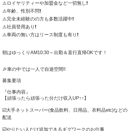
⚠️ロイヤリティーや加盟金など一切無し❗️

⚠️年齢、性別不問❗️

⚠️完全未経験のの方も多数活躍中❗️

⚠️社員登用あり❗️

⚠️車両の無い方はリース制度も有り❗️

朝はゆっくりAM10:30～出勤＆直行直帰OKです！

🎉車の中では一人で自遊空間!!

募集要項

『仕事内容』

【頑張ったら頑張った分だけ収入UP↑↑】

☑️大手ネットスーパー(食品飲料、日用品、衣料品etc)などの
配送

☑️やりたい人だけ追加できるギグワークのお仕事
