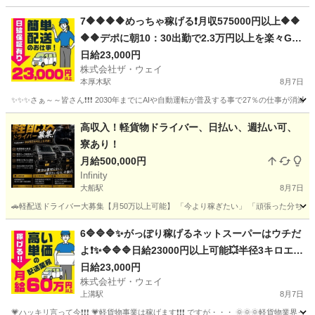
神奈川
横須賀市
追浜駅
ドライバー
ネットスーパー
7🔶🔶🔶🔶めっちゃ稼げる❗️月収575000円以上🔶🔶
🔶🔶デポに朝10：30出勤で2.3万円以上を楽々GE
T❗️お寝坊さん大集合🎵軽貨物ドライバー🌸🌸
日給23,000円
株式会社ザ・ウェイ
本厚木駅
8月7日
✨✨✨さぁ～～皆さん❗️❗️❗️ 2030年までにAIや自動運転が普及する事で27％の仕事が消滅
神奈川
厚木市
本厚木駅
ドライバー
ネットスーパー
高収入！軽貨物ドライバー、日払い、週払い可、
寮あり！
月給500,000円
Infinity
大船駅
8月7日
🚗軽配送ドライバー大募集【月50万以上可能】 「今より稼ぎたい」 「頑張った分ちゃんと収入
神奈川
横浜市
大船駅
ドライバー
貨物
6🔷🔷🔷✨がっぽり稼げるネットスーパーはウチだ
よ❗️✨🔷🔷🔷日給23000円以上可能💥半径3キロエリ
アで1日25件前後配るだけ❗️💛
日給23,000円
株式会社ザ・ウェイ
上溝駅
8月7日
💗ハッキリ言って今❗️❗️❗️ 💗軽貨物事業は稼げます❗️❗️❗️ ですが・・・ 🌞🌞