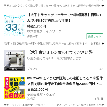
💗💗とにかく忙しくて猫の手も借りたーい😁 そんな次から次に好条件の案件が舞い込んで
神奈川
横浜市
新羽駅
ドライバー
ネットスーパー
【大手トラックディーラーでの車輛誘導】日勤の
みで月収30万円以上も可能！
時給1,750円
株式会社プライムワーク
伊勢原市
提携サイト
[仕事内容] 点検車両の納車や申込み車両の引取りを主に行って頂きます。 お客様から
神奈川
伊勢原市
ドライバー
【求】古いミシン買わせてください🖐️
状態が悪くてもOK！最大限買取します
プリフラ
Ad
8🌸🌸🌸🌸え？まだ保証無しの宅配してる？🌞週休
２日で朝10時半出勤❗️🌸🌸🌸🌸日給23000円以上🌸
安定収入で女子いっぱい🎉さぁ～集まれ～
日給23,000円
株式会社ザ・ウェイ
追浜駅
8月7日
💗💗ドライバー未経験女子が続々と・・・ これからもっともっと稼げる業種の１つ軽貨物