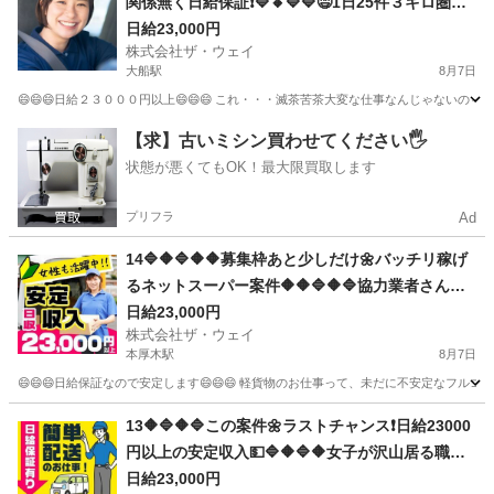
関係無く日給保証❗🔷🔸🔷🔷😄1日25件３キロ圏内
の配送❗️朝10：30出勤で2.3万円以上を楽々GET✨
日給23,000円
株式会社ザ・ウェイ
✨
大船駅
8月7日
😄😄😄日給２３０００円以上😄😄😄 これ・・・滅茶苦茶大変な仕事なんじゃないの～
神奈川
鎌倉市
大船駅
配送
ネットスーパー
【求】古いミシン買わせてください🖐️
状態が悪くてもOK！最大限買取します
プリフラ
Ad
14🔷🔶🔷🔶🔶募集枠あと少しだけ🌼バッチリ稼げ
るネットスーパー案件🔶🔶🔷🔶🔷協力業者さんも
募集していま～す🔥
日給23,000円
株式会社ザ・ウェイ
本厚木駅
8月7日
😄😄😄日給保証なので安定します😄😄😄 軽貨物のお仕事って、未だに不安定なフルコ
神奈川
厚木市
本厚木駅
配送
ネットスーパー
13🔶🔷🔶🔷この案件🌼ラストチャンス❗️日給23000
円以上の安定収入💵🔷🔶🔷🔶女子が沢山居る職場
～🎵お気軽に御応募ください😄
日給23,000円