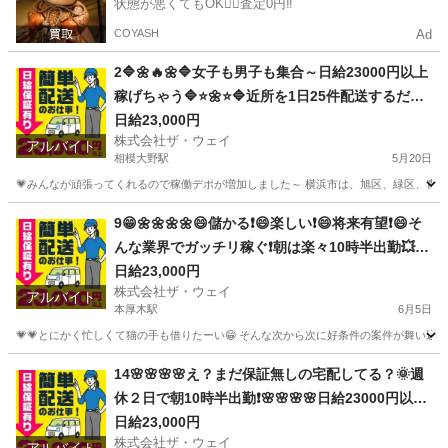
状態が悪くてもOK🙆‍♀️査定0円‼️
COYASH
Ad
2🔷🌼🔥🌼🔷女子も男子も集合～日給23000円以上
稼げちゃう🔷⭐🌼⭐🔷近所を1日25件配送するだけ❗️
週休2日制のお仕事です😄
日給23,000円
株式会社ザ・ウェイ
アルバイト
相模大野駅
5月20日
💗みんなが頑張ってくれるので稼働デポが増加しました～ 横浜市は、旭区、緑区、青葉区
神奈川
相模原市
相模大野駅
ドライバー
ネットスーパー
9😁🌼🌼🌼🌼😄儲かる❗️😄楽しい❗️😄将来有望❗️😄そ
んな業界でガッチリ稼ぐ❗️朝は楽々10時半出勤💥日
給23000円以上❗️事業拡大につき大量募集❗️❗️❗️
日給23,000円
株式会社ザ・ウェイ
アルバイト
本厚木駅
6月5日
💗💗とにかく忙しくて猫の手も借りたーい😁 そんな次から次に好条件の案件が舞い込んでく
神奈川
厚木市
本厚木駅
配送
ネットスーパー
14🌸🌸🌸🌸え？まだ保証無しの宅配してる？🌞週
休２日で朝10時半出勤❗️🌸🌸🌸🌸日給23000円以上
🌸安定収入で女子いっぱい🎉さぁ～集まれ～
日給23,000円
株式会社ザ・ウェイ