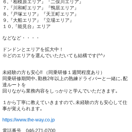
６,『相模原エリア』『二俣川エリア』

７,『川和町エリア』『鴨居エリア』

８,『戸塚エリア』『天王町エリア』

９,『大船エリア』『立場エリア』

１０,『能見台』エリア

などなど・・・・

ドンドンとエリアを拡大中！

※どのエリアを選んでいただいても結構です(^^♪

未経験の方も安心!! （同乗研修１週間程度あり）

同乗研修期間中､勤務2年以上の熟練ドライバーと一緒に､配
達ルートを

回りながら業務内容をしっかりと学んでいただきます｡

１から丁寧に教えていきますので､未経験の方も安心して仕
事が覚えられます｡

https://www.the-way.co.jp
電話番号　046-271-0700
