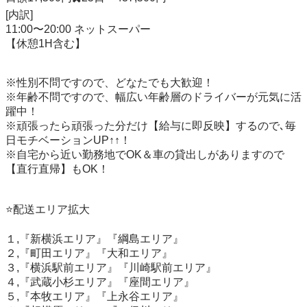
[内訳]

11:00〜20:00 ネットスーパー

【休憩1H含む】

※性別不問ですので、どなたでも大歓迎！

※年齢不問ですので、幅広い年齢層のドライバーが元気に活
躍中！

※頑張ったら頑張った分だけ【給与に即反映】するので､毎
日モチベーションUP↑↑！

※自宅から近い勤務地でOK＆車の貸出しがありますので
【直行直帰】もOK！

⭐️配送エリア拡大

１,『新横浜エリア』『綱島エリア』

２,『町田エリア』『大和エリア』

３,『横浜駅前エリア』『川崎駅前エリア』

４,『武蔵小杉エリア』『座間エリア』

５,『本牧エリア』『上永谷エリア』
