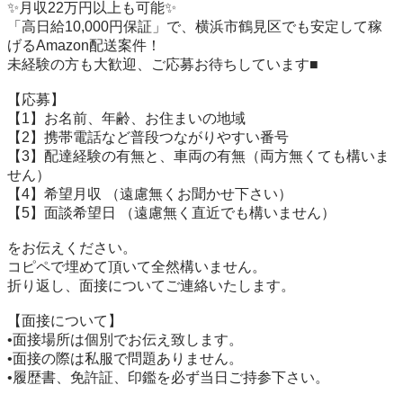
✨月収22万円以上も可能✨

「高日給10,000円保証」で、横浜市鶴見区でも安定して稼
げるAmazon配送案件！

未経験の方も大歓迎、ご応募お待ちしています■

【応募】

【1】お名前、年齢、お住まいの地域

【2】携帯電話など普段つながりやすい番号

【3】配達経験の有無と、車両の有無（両方無くても構いま
せん）

【4】希望月収 （遠慮無くお聞かせ下さい）

【5】面談希望日 （遠慮無く直近でも構いません）

をお伝えください。

コピペで埋めて頂いて全然構いません。

折り返し、面接についてご連絡いたします。

【面接について】

•面接場所は個別でお伝え致します。

•面接の際は私服で問題ありません。

•履歴書、免許証、印鑑を必ず当日ご持参下さい。