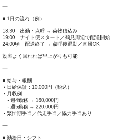
━

■ 1日の流れ（例）

18:30　出勤・点呼 → 荷物積込み

19:00　ナイト便スタート／鶴見周辺で配送開始

24:00頃　配送終了 → 点呼後退勤／直帰OK

効率よく回れれば早上がりも可能！

━

■ 給与・報酬

 • 日給保証：10,000円（税込）

 • 月収例

　- 週4勤務 → 160,000円

　- 週5勤務 → 220,000円

 • 繁忙期手当／代走手当／協力手当あり

━

■ 勤務日・シフト
