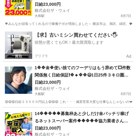
😁
日給23,000円
株式会社ザ・ウェイ
大和駅
8月7日
💗みんなが頑張ってくれるので稼働デポが増加しました～ 横浜市は、旭区、緑区、青葉区
神奈川
大和市
大和駅
ドライバー
ネットスーパー
【求】古いミシン買わせてください🖐️
状態が悪くてもOK！最大限買取します
プリフラ
Ad
1🔷🔷🌼🔷使い捨てのフーデリはもう辞めて💥件数
関係無く日給保証❗🔷🔸🔷🔷😄1日25件３キロ圏内
の配送❗️朝10：30出勤で2.3万円以上を楽々GET✨
日給23,000円
株式会社ザ・ウェイ
✨
大船駅
8月7日
😄😄😄日給２３０００円以上😄😄😄 これ・・・滅茶苦茶大変な仕事なんじゃないの～
神奈川
鎌倉市
大船駅
配送
ネットスーパー
14🔷🔶🔷🔶🔶募集枠あと少しだけ🌼バッチリ稼げ
るネットスーパー案件🔶🔶🔷🔶🔷協力業者さんも
募集していま～す🔥
日給23,000円
株式会社ザ・ウェイ