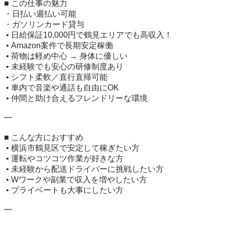
■ この仕事の魅力

・日払い週払い可能

・ガソリンカード貸与

 • 日給保証10,000円で鶴見エリアでも高収入！

 • Amazon案件で長期安定稼働

 • 荷物は軽め中心 → 身体に優しい

 • 未経験でも安心の研修制度あり

 • シフト柔軟／直行直帰可能

 • 車内で音楽や通話も自由にOK

 • 仲間と助け合えるフレンドリーな環境

━

■ こんな方におすすめ

 • 横浜市鶴見区で安定して稼ぎたい方

 • 運転やコツコツ作業が好きな方

 • 未経験から配送ドライバーに挑戦したい方

 • Wワークや副業で収入を増やしたい方

 • プライベートも大事にしたい方

━
