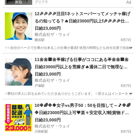
プリフラ
Ad
12🎉🎉🎉🎉注目❗️ネットスーパーってメッチャ稼げ
るの知ってる？🔥日給23000円以上❗️🎉🎉🎉🎉仕事
は楽チンで女子いっぱい✨安定収入😄完全週休2日
日給23,000円
株式会社ザ・ウェイ
制だよ💗
横浜駅
8月7日
✨✨自分のペースで仕事が出来るこの仕事が最高❗️ 休憩の時間なども自分次第で自由に取
神奈川
横浜市
横浜駅
ドライバー
ネットスーパー
11🌼🌼🟩🌼🌟稼げる仕事がココにある🌟🌼🌼🟩🌼
日給23000円以上を荒稼ぎ🔥週休二日で無理なく
安定的に👍👍👍
日給23,000円
株式会社ザ・ウェイ
戸塚駅
8月7日
✨弊社の求人に目を止めていただきありがとうございます。 ✨皆さんはインターネットで日
神奈川
横浜市
戸塚駅
配送
ネットスーパー
10🔷🌈🔷🔶女子vs男子50：50を目指して～🎵🔷🌈
🔷日給23000円以上可💗楽々安定収入❗️軽貨物ドラ
イバー❗️完全週休2日制だよ💛
日給23,000円
株式会社ザ・ウェイ
川和町駅
8月7日