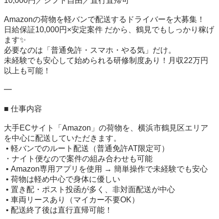
10,000円／シフト自由／直行直帰可

Amazonの荷物を軽バンで配送するドライバーを大募集！

日給保証10,000円×安定案件 だから、鶴見でもしっかり稼げ
ます✨

必要なのは「普通免許・スマホ・やる気」だけ。

未経験でも安心して始められる研修制度あり！月収22万円
以上も可能！

━

■ 仕事内容

大手ECサイト「Amazon」の荷物を、横浜市鶴見区エリア
を中心に配送していただきます。

 • 軽バンでのルート配送（普通免許AT限定可）

・ナイト便なので案件の組み合わせも可能

 • Amazon専用アプリを使用 → 簡単操作で未経験でも安心

 • 荷物は軽め中心で身体に優しい

 • 置き配・ポスト投函が多く、非対面配送が中心

 • 車両リースあり（マイカー不要OK）

 • 配送終了後は直行直帰可能！
