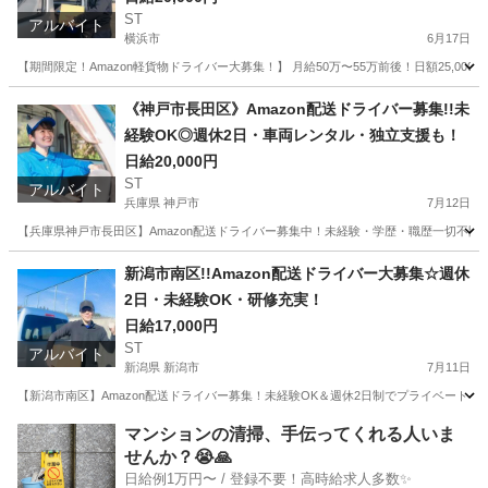
ST
アルバイト
横浜市
6月17日
【期間限定！Amazon軽貨物ドライバー大募集！】 月給50万〜55万前後！日額25,
神奈川
横浜市
ドライバー
Amazon
《神戸市長田区》Amazon配送ドライバー募集!!未
経験OK◎週休2日・車両レンタル・独立支援も！
日給20,000円
ST
アルバイト
兵庫県 神戸市
7月12日
【兵庫県神戸市長田区】Amazon配送ドライバー募集中！未経験・学歴・職歴一切不問
兵庫
神戸市
ドライバー
Amazon
新潟市南区!!Amazon配送ドライバー大募集☆週休
2日・未経験OK・研修充実！
日給17,000円
ST
アルバイト
新潟県 新潟市
7月11日
【新潟市南区】Amazon配送ドライバー募集！未経験OK＆週休2日制でプライベート
新潟
新潟市
ドライバー
Amazon
マンションの清掃、手伝ってくれる人いま
せんか？😭🙏
日給例1万円〜 / 登録不要！高時給求人多数✨