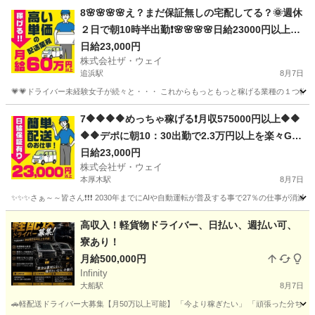
神奈川
横浜市
新羽駅
ドライバー
ネットスーパー
8🌸🌸🌸🌸え？まだ保証無しの宅配してる？🌞週休
２日で朝10時半出勤❗️🌸🌸🌸🌸日給23000円以上🌸
安定収入で女子いっぱい🎉さぁ～集まれ～
日給23,000円
株式会社ザ・ウェイ
追浜駅
8月7日
💗💗ドライバー未経験女子が続々と・・・ これからもっともっと稼げる業種の１つ軽貨物
神奈川
横須賀市
追浜駅
ドライバー
ネットスーパー
7🔶🔶🔶🔶めっちゃ稼げる❗️月収575000円以上🔶🔶
🔶🔶デポに朝10：30出勤で2.3万円以上を楽々GE
T❗️お寝坊さん大集合🎵軽貨物ドライバー🌸🌸
日給23,000円
株式会社ザ・ウェイ
本厚木駅
8月7日
✨✨✨さぁ～～皆さん❗️❗️❗️ 2030年までにAIや自動運転が普及する事で27％の仕事が消滅
神奈川
厚木市
本厚木駅
ドライバー
ネットスーパー
高収入！軽貨物ドライバー、日払い、週払い可、
寮あり！
月給500,000円
Infinity
大船駅
8月7日
🚗軽配送ドライバー大募集【月50万以上可能】 「今より稼ぎたい」 「頑張った分ちゃんと収入