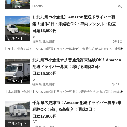
Lacotto
Ad
〖北九州市小倉北〗Amazon配送ドライバー募
集！週休2日・未経験OK・車両レンタル・独立支
援も！
日給16,500円
ST
アルバイト
福岡県 北九州市
6月1日
〖★北九州市で稼ぐ！Amazon配送ドライバー募集★〗 普通免許があればOK！未経
福岡
北九州市
ドライバー
Amazon
北九州市小倉北☆彡普通免許未経験OK！Amazon
配送ドライバー募集！稼げる週休2日♪
日給16,500円
ST
アルバイト
福岡県 北九州市
7月11日
【北九州市小倉北区】Amazon配送ドライバー募集！✨普通免許があればOK！未経験・
福岡
北九州市
ドライバー
Amazon
千葉県木更津市！Amazon配送ドライバー募集♪未
経験OK！稼げる高収入！週休2日！
日給17,600円
ST
アルバイト