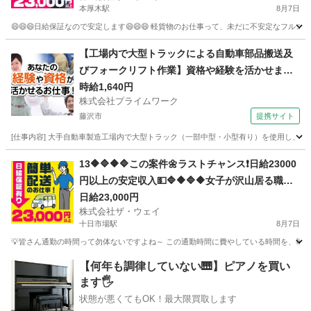
本厚木駅
8月7日
😄😄😄日給保証なので安定します😄😄😄 軽貨物のお仕事って、未だに不安定なフルコ
神奈川
厚木市
本厚木駅
配送
ネットスーパー
【工場内で大型トラックによる自動車部品搬送及
びフォークリフト作業】資格や経験を活かせま
す！
時給1,640円
株式会社プライムワーク
藤沢市
提携サイト
[仕事内容] 大手自動車製造工場内で大型トラック（一部中型・小型有り）を使用し
神奈川
藤沢市
ドライバー
13🔶🔷🔶🔷この案件🌼ラストチャンス❗️日給23000
円以上の安定収入💵🔷🔶🔷🔶女子が沢山居る職場
～🎵お気軽に御応募ください😄
日給23,000円
株式会社ザ・ウェイ
十日市場駅
8月7日
💡皆さん通勤の時間って勿体ないですよね～ この通勤時間に費やしている時間を、毎日積
神奈川
横浜市
十日市場駅
配送
ネットスーパー
【何年も調律していない🎹】ピアノを買い
ます🖐️
状態が悪くてもOK！最大限買取します