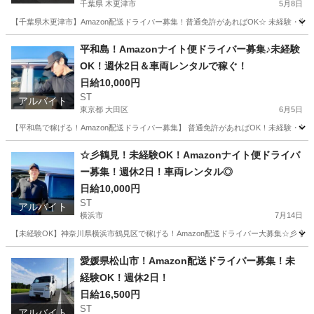
千葉県 木更津市
5月8日
【千葉県木更津市】Amazon配送ドライバー募集！普通免許があればOK☆ 未経験・学
千葉
木更津市
ドライバー
Amazon
平和島！Amazonナイト便ドライバー募集♪未経験
OK！週休2日＆車両レンタルで稼ぐ！
日給10,000円
ST
アルバイト
東京都 大田区
6月5日
【平和島で稼げる！Amazon配送ドライバー募集】 普通免許があればOK！未経験・年
東京
大田区
ドライバー
Amazon
☆彡鶴見！未経験OK！Amazonナイト便ドライバ
ー募集！週休2日！車両レンタル◎
日給10,000円
ST
アルバイト
横浜市
7月14日
【未経験OK】神奈川県横浜市鶴見区で稼げる！Amazon配送ドライバー大募集☆彡 
神奈川
横浜市
ドライバー
Amazon
愛媛県松山市！Amazon配送ドライバー募集！未
経験OK！週休2日！
日給16,500円
ST
アルバイト