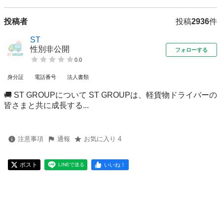
投稿者
投稿
2936
件
ST
性別非公開
フォローする
0.0
身分証
電話番号
法人書類
🚚 ST GROUPについて ST GROUPは、軽貨物ドライバーの
皆さまと共に成長する...
注意事項
通報
お気に入り 4
ポスト
いいね！
LINEで送る