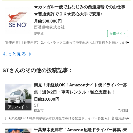
神奈川
横浜市
大船駅
ドライバー
貨物
★カンガルー便でおなじみの西濃運輸でのお仕事
★普通免許でＯＫ★安心大手で安定♪
月給300,000円
西濃運輸株式会社
愛甲郡
提携サイト
[仕事内容] 【仕事内容】 2t～4tトラックに乗って地場配送および集荷をお願いしま
神奈川
愛甲郡
ドライバー
もっと見る
ST
さんのその他の投稿記事：
鶴見！未経験OK！Amazonナイト便ドライバー募
集！週休2日・車両レンタル・独立支援も！
日給10,000円
ST
アルバイト
横浜市
7月3日
〖★未経験OK！神奈川県横浜市鶴見区で稼げる配送ドライバー募集★〗 普通免許があ
神奈川
横浜市
ドライバー
Amazon
千葉県木更津市！Amazon配送ドライバー募集♪未