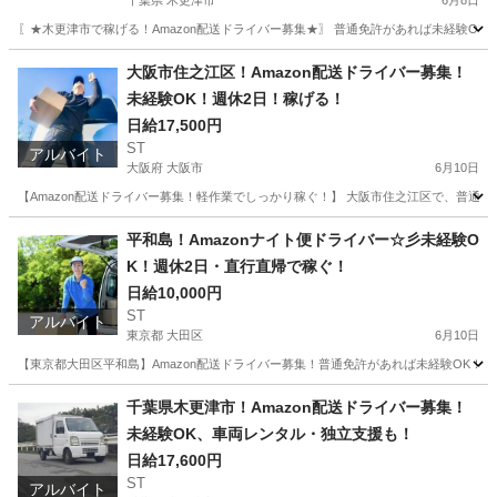
千葉県 木更津市
6月8日
〖★木更津市で稼げる！Amazon配送ドライバー募集★〗 普通免許があれば未経験OK
千葉
木更津市
ドライバー
Amazon
大阪市住之江区！Amazon配送ドライバー募集！
未経験OK！週休2日！稼げる！
日給17,500円
ST
アルバイト
大阪府 大阪市
6月10日
【Amazon配送ドライバー募集！軽作業でしっかり稼ぐ！】 大阪市住之江区で、普通免
大阪
大阪市
ドライバー
Amazon
平和島！Amazonナイト便ドライバー☆彡未経験O
K！週休2日・直行直帰で稼ぐ！
日給10,000円
ST
アルバイト
東京都 大田区
6月10日
【東京都大田区平和島】Amazon配送ドライバー募集！普通免許があれば未経験OK！
東京
大田区
ドライバー
Amazon
千葉県木更津市！Amazon配送ドライバー募集！
未経験OK、車両レンタル・独立支援も！
日給17,600円
ST
アルバイト