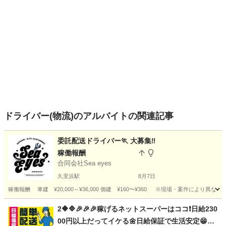
ドライバー(物流)のアルバイトの関連記事
委託配送ドライバー🏃 大募集‼️
稼働報酬
合同会社Sea eyes
久里浜駅
8月7日
稼働報酬 車建 ¥20,000～¥36,000 個建 ¥160〜¥360 ※現場・案件により異な
神奈川
横須賀市
久里浜駅
配送
一人
2🔶🔷🎉🎉🎉稼げるネットスーパーはココ❗️日給230
00円以上だってイケる🌼日給保証で生活安定😁😁