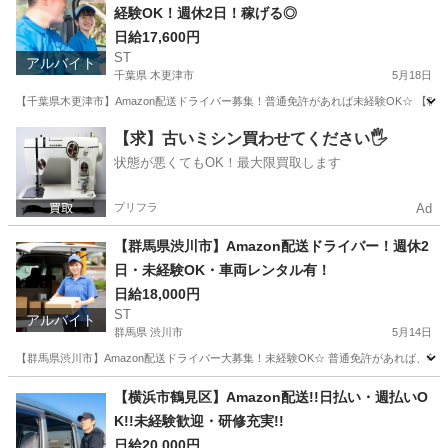
経験OK！週休2日！稼げる◎
日給17,600円
ST
アルバイト
千葉県 木更津市
5月18日
【千葉県木更津市】Amazon配送ドライバー募集！普通免許があれば未経験OK☆ 【稼
千葉
木更津市
ドライバー
Amazon
【求】古いミシン買わせてください🖐️
状態が悪くてもOK！最大限買取します
プリフラ
Ad
【群馬県渋川市】Amazon配送ドライバー！週休2
日・未経験OK・車両レンタル有！
日給18,000円
ST
アルバイト
群馬県 渋川市
5月14日
【群馬県渋川市】Amazon配送ドライバー大募集！未経験OK☆ 普通免許があれば、
群馬
渋川市
ドライバー
Amazon
【横浜市鶴見区】Amazon配送!!日払い・週払いO
K!!未経験歓迎・研修充実!!
日給20,000円