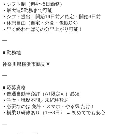
 • シフト制（週4〜5日勤務）

 • 最大週5勤務まで可能

 • シフト提出：開始14日前／確定：開始3日前

 • 休憩自由（自宅・外食・仮眠OK）

 • 早く終わればその分早上がり可能！

━

■ 勤務地

神奈川県横浜市鶴見区

━

■ 応募資格

 • 普通自動車免許（AT限定可）必須

 • 学歴・職歴不問／未経験歓迎

 • 必要なのは 免許・スマホ・やる気 だけ！

 • 横乗り研修あり（1〜3日） → 初めてでも安心

━
