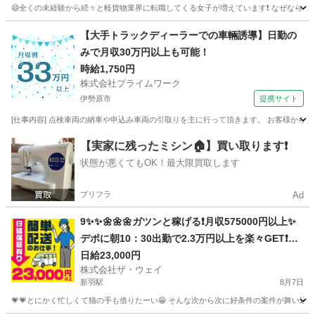
😄全くの未経験から続々と軽貨物業界に転職してくる女子が増えています❗️ なぜなら、軽貨
神奈川
横浜市
川和町駅
配送
ネットスーパー
【大手トラックディーラーでの車輛誘導】日勤の
みで月収30万円以上も可能！
時給1,750円
株式会社プライムワーク
伊勢原市
提携サイト
[仕事内容] 点検車両の納車や申込み車両の引取りを主に行って頂きます。 お客様から
神奈川
伊勢原市
ドライバー
【実家に残ったミシン🏠】買い取ります❗️
状態が悪くてもOK！最大限買取します
プリフラ
Ad
9✨✨🌼🌼🌼ガツンと稼げる❗️月収575000円以上✨
デポに朝10：30出勤で2.3万円以上を楽々GET❗️お
寝坊さん大集合🎵軽貨物ドライバー🌸🌸
日給23,000円
株式会社ザ・ウェイ
新羽駅
8月7日
💗💗とにかく忙しくて猫の手も借りたーい😁 そんな次から次に好条件の案件が舞い込んで