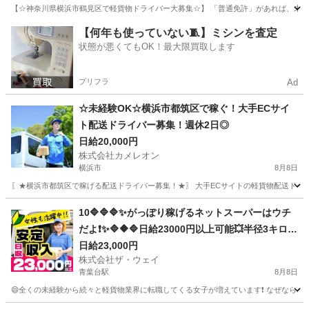
【☆神奈川県横浜市鶴見区で軽貨物ドライバー大募集☆】 「普通免許」があれば、未経験でも
神奈川
横浜市
ドライバー
Amazon
【何年も使っていない🧵】ミシンを査定
状態が悪くてもOK！最大限買取します
プリフラ
Ad
☆未経験OK☆横浜市都筑区で稼ぐ！大手ECサイ
ト配送ドライバー募集！週休2日◎
日給20,000円
株式会社カメレオン
横浜市
8月8日
〖★横浜市都筑区で稼げる配送ドライバー募集！★〗 大手ECサイトの軽貨物配送ドラ
神奈川
横浜市
ドライバー
積み込み
10🔷🔷🔷✨がっぽり稼げるネットスーパーはウチ
だよ❗️✨🔷🔶🔷日給23000円以上可能💥半径3キロエ
リアで1日25件前後配るだけ❗️💛
日給23,000円
株式会社ザ・ウェイ
青葉台駅
8月8日
😄全くの未経験から続々と軽貨物業界に転職してくる女子が増えています❗️ なぜなら、軽貨