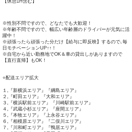
【休憩1H含む】

※性別不問ですので、どなたでも大歓迎！

※年齢不問ですので、幅広い年齢層のドライバーが元気に活
躍中！

※頑張ったら頑張った分だけ【給与に即反映】するので､毎
日モチベーションUP↑↑！

※自宅から近い勤務地でOK＆車の貸出しがありますので
【直行直帰】もOK！

⭐️配送エリア拡大

１,『新横浜エリア』『綱島エリア』

２,『町田エリア』『大和エリア』

３,『横浜駅前エリア』『川崎駅前エリア』

４,『武蔵小杉エリア』『座間エリア』

５,『本牧エリア』『上永谷エリア』

６,『相模原エリア』『二俣川エリア』

７,『川和町エリア』『鴨居エリア』
