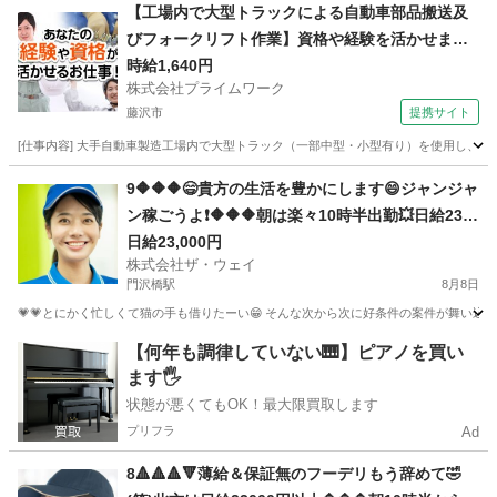
神奈川
横浜市
青葉台駅
配送
ネットスーパー
【工場内で大型トラックによる自動車部品搬送及
びフォークリフト作業】資格や経験を活かせま
す！
時給1,640円
株式会社プライムワーク
藤沢市
提携サイト
[仕事内容] 大手自動車製造工場内で大型トラック（一部中型・小型有り）を使用し
神奈川
藤沢市
ドライバー
9🔶🔶🔶😄貴方の生活を豊かにします😄ジャンジャ
ン稼ごうよ❗️🔶🔶🔶朝は楽々10時半出勤💥日給230
00円以上❗️事業拡大につき大量募集❗️❗️❗️
日給23,000円
株式会社ザ・ウェイ
門沢橋駅
8月8日
💗💗とにかく忙しくて猫の手も借りたーい😁 そんな次から次に好条件の案件が舞い込んでく
神奈川
平塚市
門沢橋駅
配送
ネットスーパー
【何年も調律していない🎹】ピアノを買い
ます🖐️
状態が悪くてもOK！最大限買取します
プリフラ
Ad
8🔺🔺🔺🔻薄給＆保証無のフーデリもう辞めて🤣