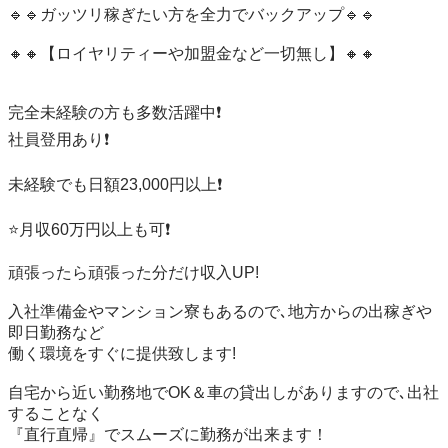
🔹🔹ガッツリ稼ぎたい方を全力でバックアップ🔹🔹

🔸🔸【ロイヤリティーや加盟金など一切無し】🔸🔸

完全未経験の方も多数活躍中❗️

社員登用あり❗️

未経験でも日額23,000円以上❗️

⭐️月収60万円以上も可❗️

頑張ったら頑張った分だけ収入UP!

入社準備金やマンション寮もあるので､地方からの出稼ぎや
即日勤務など

働く環境をすぐに提供致します!

自宅から近い勤務地でOK＆車の貸出しがありますので､出社
することなく

『直行直帰』でスムーズに勤務が出来ます！
