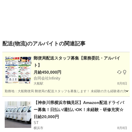
配送(物流)のアルバイトの関連記事
郵便局配送スタッフ募集【業務委託・アルバイ
ト】
月給450,000円
合同会社Infinity
大船駅
8月8日
勤務地：大船郵便局 郵便局の配送スタッフを募集します！ 未経験の方も経験者の方も歓迎で
神奈川
鎌倉市
大船駅
配送
郵便局
【神奈川県横浜市鶴見区】Amazon配送ドライバ
ー募集！日払い/週払いOK！未経験・研修充実☆
日給20,000円
ST
横浜市
8月8日