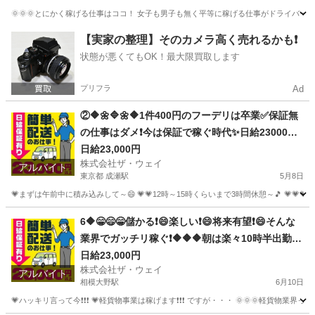
🌞🌞🌞とにかく稼げる仕事はココ！ 女子も男子も無く平等に稼げる仕事がドライバー
神奈川
横浜市
北新横浜駅
ドライバー
ネットスーパー
【実家の整理】そのカメラ高く売れるかも❗️
状態が悪くてもOK！最大限買取します
プリフラ
Ad
②🔶🌼🔷🌼🔶1件400円のフーデリは卒業✅保証無
の仕事はダメ❗️今は保証で稼ぐ時代✨日給23000円
以上可❗️安定収入😄軽貨物ドライバー💥完全週休2
日給23,000円
株式会社ザ・ウェイ
日制だよ💗
アルバイト
東京都 成瀬駅
5月8日
💗まずは午前中に積み込みして～😄 💗💗12時～15時くらいまで3時間休憩～🎵 💗💗
東京
町田市
成瀬駅
配送
ギグワーク
6🔶😁😄😁儲かる❗️😄楽しい❗️😄将来有望❗️😄そんな
業界でガッチリ稼ぐ❗️🔶🔶🔶朝は楽々10時半出勤💥
日給23000円以上❗️事業拡大につき大量募集❗️❗️❗️
日給23,000円
株式会社ザ・ウェイ
アルバイト
相模大野駅
6月10日
💗ハッキリ言って今❗️❗️❗️ 💗軽貨物事業は稼げます❗️❗️❗️ ですが・・・ 🌞🌞