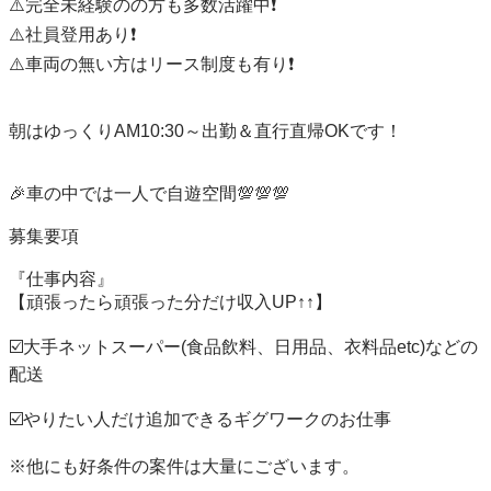
⚠️完全未経験のの方も多数活躍中❗️

⚠️社員登用あり❗️

⚠️車両の無い方はリース制度も有り❗️

朝はゆっくりAM10:30～出勤＆直行直帰OKです！

🎉車の中では一人で自遊空間💯💯💯

募集要項

『仕事内容』

【頑張ったら頑張った分だけ収入UP↑↑】

☑️大手ネットスーパー(食品飲料、日用品、衣料品etc)などの
配送

☑️やりたい人だけ追加できるギグワークのお仕事

※他にも好条件の案件は大量にございます。
