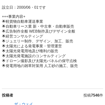
設立日：2000/06・01です

+++事業内容+

🌟軽貨物自動車運送事業

🌟自動車リース業 新・中古車・自動車販売

🌟広告制作全般 WEB制作及びデザイン全般

🌟経営コンサルティング

🌟ジュエリー制作、デザイン、加工、販売

🌟太陽光による発電事業・管理運営

🌟太陽光発電用地及び権利の販売

🌟太陽光発電施設のコンサルティング

🌟ドローン撮影及び太陽光パネルの保守点検

🌟発電用地の雑草対策用 人工砂の施工、販売

投稿者
投稿
7546
件
ザ・ウェイ