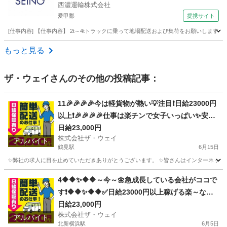
西濃運輸株式会社
愛甲郡
提携サイト
[仕事内容] 【仕事内容】 2t～4tトラックに乗って地場配送および集荷をお願いしま
神奈川
愛甲郡
ドライバー
もっと見る
ザ・ウェイ
さんのその他の投稿記事：
11🎉🎉🎉🎉今は軽貨物が熱い💡注目❗️日給23000円
以上❗️🎉🎉🎉🎉仕事は楽チンで女子いっぱい✨安定
収入😄完全週休2日制だよ💗
日給23,000円
株式会社ザ・ウェイ
アルバイト
鶴見駅
6月15日
✨弊社の求人に目を止めていただきありがとうございます。 ✨皆さんはインターネットで日
神奈川
横浜市
鶴見駅
配送
ネットスーパー
4🔶🔶✨🔶🔶～今～🌼急成長している会社がココで
す❗️🔶🔶✨🔶🔶✅日給23000円以上稼げる楽～なお
仕事がココにあります😄
日給23,000円
株式会社ザ・ウェイ
アルバイト
北新横浜駅
6月5日