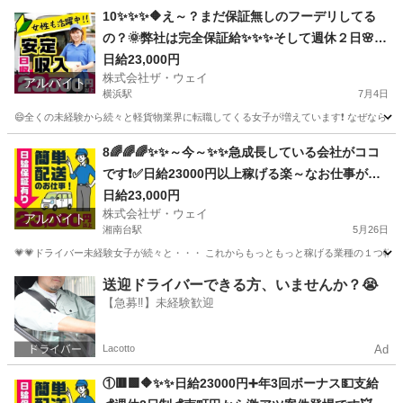
神奈川
相模原市
相模大野駅
ドライバー
ネットスーパー
10✨✨✨🔶え～？まだ保証無しのフーデリしてる
の？🌞弊社は完全保証給✨✨✨そして週休２日🌸安
定収入で女子いっぱい🎉さぁ～集まれ～🎵
日給23,000円
株式会社ザ・ウェイ
アルバイト
横浜駅
7月4日
😄全くの未経験から続々と軽貨物業界に転職してくる女子が増えています❗️ なぜなら、軽貨
神奈川
横浜市
横浜駅
配送
ネットスーパー
8🌈🌈🌈✨✨～今～✨✨急成長している会社がココ
です❗️✅日給23000円以上稼げる楽～なお仕事がコ
コにあります😄
日給23,000円
株式会社ザ・ウェイ
アルバイト
湘南台駅
5月26日
💗💗ドライバー未経験女子が続々と・・・ これからもっともっと稼げる業種の１つ軽貨物
神奈川
藤沢市
湘南台駅
ドライバー
ネットスーパー
送迎ドライバーできる方、いませんか？😭
【急募‼️】未経験歓迎
Lacotto
Ad
①🟥🟩🔶✨✨日給23000円➕年3回ボーナス💵支給