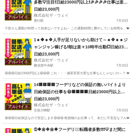
多数💡注目❗️日給23000円以上❗️🎉🎉🎉🎉仕事は楽チ
ンで女子いっぱい✨安定収入😄完全週休2日制だよ
日給23,000円
株式会社ザ・ウェイ
💗
アルバイト
善行駅
7月10日
💡皆さん通勤の時間って勿体ないですよね～ この通勤時間に費やしている時間を、毎日積
神奈川
藤沢市
善行駅
ドライバー
ネットスーパー
1🔸🔶🔸🔷人手が足りないから助けて～🔸🔷🔸🔸ジ
ャンジャン稼げる❗️朝は楽々10時半出勤💥日給230
00円以上❗️事業拡大につき大量募集❗️❗️❗️
日給23,000円
株式会社ザ・ウェイ
アルバイト
横須賀中央駅
7月15日
😄😄😄日給23000円以上😄😄😄 これ・・・滅茶苦茶大変な仕事なんじゃないの～？ 
神奈川
横須賀市
横須賀中央駅
配送
ネットスーパー
14🟥🟨🟥🟨フーデリなどの保証の無いバイトより
日給保証の仕事を😄🟩🟧🟩🟧日給23000円以上可
能❗️朝は楽々10時出勤❗️❗️❗️
日給23,000円
株式会社ザ・ウェイ
アルバイト
京急川崎駅
7月15日
😄😄😄日給保証なので安定します😄😄😄 軽貨物のお仕事って、未だに不安定なフルコ
神奈川
川崎市
京急川崎駅
ドライバー
ギグワーク
➄🔶🌼🔷🌼🔶フーデリ👉🏻転職者多数❗❗❗💡まだ間に