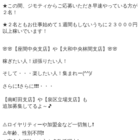
★この間、ジモティからご応募いただき早速やっている方が
２名！

★２名ともお仕事始めて１週間もしないうちに２３０００円
以上稼いでいます！

🌸🌸【座間中央支店】や【大和中央林間支店】🌸🌸

稼ぎたい人！頑張りたい人！

そして・・・楽したい人！集まれー(^^)/

さらに❗️さらに❗️❗️❗️・・・

【南町田支店】や【泉区立場支店】も

追加募集してるよ～🎵

⚠️ロイヤリティーや加盟金など一切無し❗️

⚠️年齢、性別不問❗️
