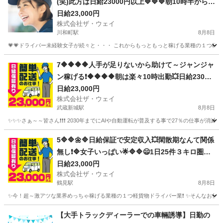
(笑)此方は日給23000円以上🔷🔷🔷朝10時半から出
勤❗️弊社は週休２日🌸安定収入で女子いっぱい🎉さ
日給23,000円
株式会社ザ・ウェイ
ぁ～集まれ～🎵
川和町駅
8月8日
💗💗ドライバー未経験女子が続々と・・・ これからもっともっと稼げる業種の１つ軽貨物
神奈川
横浜市
川和町駅
配送
ネットスーパー
7🔶🔶🔶🔶人手が足りないから助けて～ジャンジャ
ン稼げる❗️🔶🔶🔶🔶朝は楽々10時出勤💥日給23000
円以上❗️事業拡大につき大量募集❗️❗️❗️
日給23,000円
株式会社ザ・ウェイ
武蔵新城駅
8月8日
✨✨✨さぁ～～皆さん❗️❗️❗️ 2030年までにAIや自動運転が普及する事で27％の仕事が消滅
神奈川
川崎市
武蔵新城駅
配送
ネットスーパー
5🔷🔷🌼🔷日給保証で安定収入💥閑散期なんて関係
無し❗🔷女子いっぱい🌟🔷🔷😄1日25件３キロ圏内
の配送❗️朝10：30出勤で2.3万円以上を楽々GET✨
日給23,000円
株式会社ザ・ウェイ
✨✨
鶴見駅
8月8日
✨今！超～激アツな業界めっちゃ稼げる業種の１つ軽貨物ドライバー業❗️ ✨そんなお仕事を
神奈川
横浜市
鶴見駅
配送
ネットスーパー
【大手トラックディーラーでの車輛誘導】日勤の