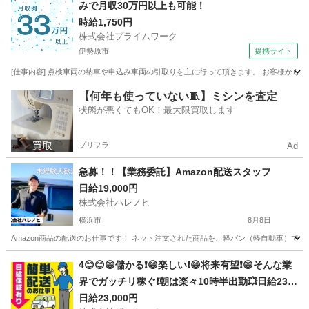
みで月収30万円以上も可能！
時給1,750円
株式会社プライムワーク
伊勢原市
提携サイト
[仕事内容] 点検車両の納車や申込み車両の引取りを主に行って頂きます。 お客様から
神奈川
伊勢原市
ドライバー
【何年も使っていない🧵】ミシンを査定
状態が悪くてもOK！最大限買取します
プリフラ
Ad
急募！！【業務委託】Amazon配送スタッフ
日給19,000円
株式会社ハレノヒ
横浜市
8月8日
Amazon商品の配送のお仕事です！ ネット注文された商品を、軽バン（軽自動車）で
神奈川
横浜市
配送
スタッフ
4😊😊😄儲かる❗️😄楽しい❗️😄将来有望❗️😄そんな業
界でガッチリ稼ぐ❗️朝は楽々10時半出勤💥日給230
00円以上❗️事業拡大につき大量募集❗️❗️❗️
日給23,000円