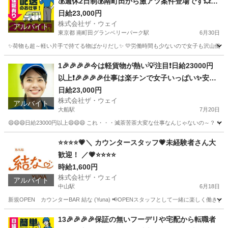
💰週休2日制💰南町田から激アツ案件登場です💥地
方から応募も大歓迎😄女子でも楽々🎵✨
日給23,000円
株式会社ザ・ウェイ
アルバイト
東京都 南町田グランベリーパーク駅
6月30日
✨荷物も超～軽い片手で持てる物ばかりだし✨ 💛労働時間も少ないので女子も沢山働いてます
東京
町田市
南町田グランベリーパーク駅
配送
ギグワーク
1🎉🎉🎉🎉今は軽貨物が熱い💡注目❗️日給23000円
以上❗️🎉🎉🎉🎉仕事は楽チンで女子いっぱい✨安定
収入😄完全週休2日制だよ💗
日給23,000円
株式会社ザ・ウェイ
アルバイト
大船駅
7月20日
😄😄😄日給23000円以上😄😄😄 これ・・・滅茶苦茶大変な仕事なんじゃないの～？ 
神奈川
横浜市
大船駅
ドライバー
ネットスーパー
⭐⭐⭐⭐💗＼ カウンタースタッフ💗未経験者さん大
歓迎！ ／💗⭐⭐⭐⭐
時給1,600円
株式会社ザ・ウェイ
アルバイト
中山駅
6月18日
新規OPEN カウンターBAR 結な (Yuna) 📢OPENスタッフとして一緒に楽しく働きません
神奈川
横浜市
中山駅
その他
スタッフ
13🎉🎉🎉🎉保証の無いフーデリや宅配から転職者