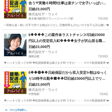
合う➰実働６時間❗️仕事は楽チンで女子いっぱい✨
日給23000円以上可❗️安定収入😄軽貨物ドライバー
日給23,000円
株式会社ザ・ウェイ
💥完全週休2日制だよ💗
アルバイト
東京都 南町田グランベリーパーク駅
7月13日
✨荷物も超～軽い片手で持てる物ばかりだし 労働時間も少ないので女子も沢山働いてます💗
東京
町田市
南町田グランベリーパーク駅
配送
ギグワーク
6🔶🔷🔶🔷この案件🌼ラストチャンス❗️日給23000
円以上の安定収入💵🔷🔶🔷🔶女子が沢山居る職場
～🎵お気軽に御応募ください😄
日給23,000円
株式会社ザ・ウェイ
アルバイト
湘南台駅
7月20日
💗ハッキリ言って今❗️❗️❗️ 💗軽貨物事業は稼げます❗️❗️❗️ ですが・・・ 🌞🌞
神奈川
藤沢市
湘南台駅
ドライバー
ネットスーパー
6🔷🔶🔵🔶🔷日給保証だから収入安定✨朝はゆっく
り10時半出勤🔷🟩🔷🔷💥日給23000円以上でリッ
チ💗生活を豊かに
日給23,000円
株式会社ザ・ウェイ
アルバイト
中野島駅
7月4日
💗ハッキリ言って今❗️❗️❗️ 💗軽貨物事業は稼げます❗️❗️❗️ ですが・・・ 🌞🌞
神奈川
川崎市
中野島駅
ドライバー
ネットスーパー
ページTOPへ