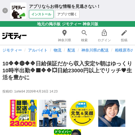
アプリならお得な情報を見逃さない！
インストール
アプリで開く
地元の掲示板 ジモティー 神奈川版
神奈川県
検索
ログイン
投稿
ジモティー
アルバイト
物流
配送
神奈川県の配送
相模原市の
10🔷🔶🔵🔶🔷日給保証だから収入安定✨朝はゆっくり
10時半出勤🔷🟩🔷🔷💥日給23000円以上でリッチ💗生
活を豊かに
投稿ID: 1ohk64
2026年4月16日 14:23