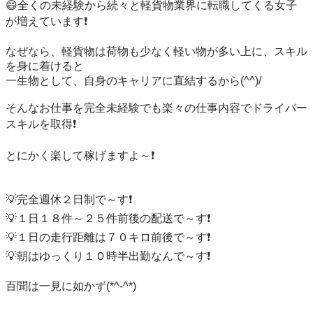
😄全くの未経験から続々と軽貨物業界に転職してくる女子
が増えています❗️

なぜなら、軽貨物は荷物も少なく軽い物が多い上に、スキル
を身に着けると

一生物として、自身のキャリアに直結するから(^^)/

そんなお仕事を完全未経験でも楽々の仕事内容でドライバー
スキルを取得❗️

とにかく楽して稼げますよ～❗️

💡完全週休２日制で～す❗️

💡１日１８件～２５件前後の配送で～す❗️

💡１日の走行距離は７０キロ前後で～す❗️

💡朝はゆっくり１０時半出勤なんで～す❗️

百聞は一見に如かず(*^-^*)
