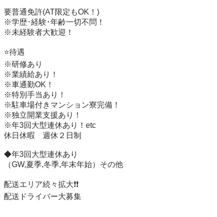
要普通免許(AT限定もOK！)

※学歴･経験･年齢一切不問！

※未経験者大歓迎！

⭐️待遇

※研修あり

※業績給あり！

※車通勤OK！

※特別手当あり！

※駐車場付きマンション寮完備！

※独立開業支援あり！

※年3回大型連休あり！etc

休日休暇　週休２日制

◆年3回大型連休あり

（GW,夏季,冬季,年末年始）その他

配送エリア続々拡大❗️❗️

配送ドライバー大募集
