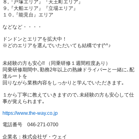
８,『戸塚エリア』『天王町エリア』

９,『大船エリア』『立場エリア』

１０,『能見台』エリア

などなど・・・・

ドンドンとエリアを拡大中！

※どのエリアを選んでいただいても結構です(^^♪

未経験の方も安心!! （同乗研修１週間程度あり）

同乗研修期間中､勤務2年以上の熟練ドライバーと一緒に､配
達ルートを

回りながら業務内容をしっかりと学んでいただきます｡

１から丁寧に教えていきますので､未経験の方も安心して仕
事が覚えられます｡

https://www.the-way.co.jp
電話番号　046-271-0700

企業名：株式会社ザ・ウェイ
