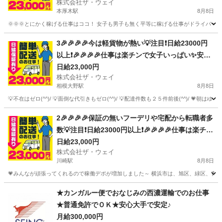
株式会社ザ・ウェイ
本厚木駅
8月8日
🌞🌞🌞とにかく稼げる仕事はココ！ 女子も男子も無く平等に稼げる仕事がドライバー
神奈川
厚木市
本厚木駅
ドライバー
ネットスーパー
3🎉🎉🎉🎉今は軽貨物が熱い💡注目❗️日給23000円
以上❗️🎉🎉🎉🎉仕事は楽チンで女子いっぱい✨安定
収入😄完全週休2日制だよ💗
日給23,000円
株式会社ザ・ウェイ
相模大野駅
8月8日
💡不在はゼロ(^^)/ 💡面倒な代引きもゼロ(^^)/ 💡配達件数も２５件前後(^^)/ 💗朝は
神奈川
相模原市
相模大野駅
ドライバー
ネットスーパー
2🎉🎉🎉🎉保証の無いフーデリや宅配から転職者多
数💡注目❗️日給23000円以上❗️🎉🎉🎉🎉仕事は楽チン
で女子いっぱい✨安定収入😄完全週休2日制だよ💗
日給23,000円
株式会社ザ・ウェイ
川崎駅
8月8日
💗みんなが頑張ってくれるので稼働デポが増加しました～ 横浜市は、旭区、緑区、青葉区
神奈川
川崎市
川崎駅
配送
ネットスーパー
★カンガルー便でおなじみの西濃運輸でのお仕事
★普通免許でＯＫ★安心大手で安定♪
月給300,000円