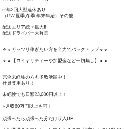
✅年3回大型連休あり

（GW,夏季,冬季,年末年始）その他

配送エリア続々拡大!!

配送ドライバー大募集

🔹🔹ガッツリ稼ぎたい方を全力でバックアップ🔹🔹

🔸🔸【ロイヤリティーや加盟金など一切無し】🔸🔸

完全未経験の方も多数活躍中！

社員登用あり！

未経験でも日額23,000円以上！

⭐️月収60万円以上も可！

頑張ったら頑張った分だけ収入UP!
