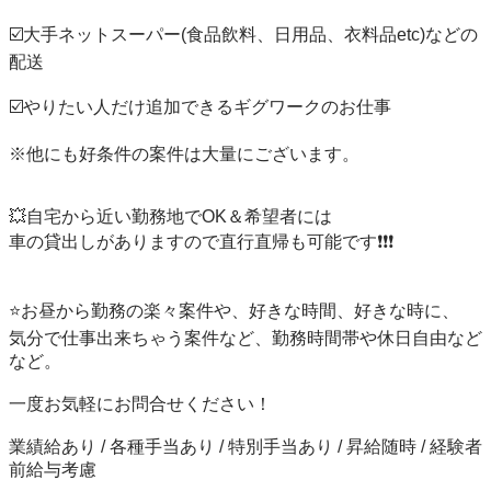
☑️大手ネットスーパー(食品飲料、日用品、衣料品etc)などの
配送

☑️やりたい人だけ追加できるギグワークのお仕事

※他にも好条件の案件は大量にございます。

💥自宅から近い勤務地でOK＆希望者には

車の貸出しがありますので直行直帰も可能です❗️❗️❗️

⭐️お昼から勤務の楽々案件や、好きな時間、好きな時に、

気分で仕事出来ちゃう案件など、勤務時間帯や休日自由など
など。

一度お気軽にお問合せください！

業績給あり / 各種手当あり / 特別手当あり / 昇給随時 / 経験者
前給与考慮
