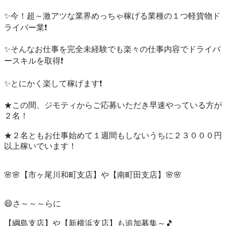
✨今！超～激アツな業界めっちゃ稼げる業種の１つ軽貨物ド
ライバー業❗️

✨そんなお仕事を完全未経験でも楽々の仕事内容でドライバ
ースキルを取得❗️

✨とにかく楽して稼げます❗️

★この間、ジモティからご応募いただき早速やっている方が
２名！

★２名ともお仕事始めて１週間もしないうちに２３０００円
以上稼いでいます！

🌸🌸【市ヶ尾川和町支店】や【南町田支店】🌸🌸

😄さ～～～らに

【綱島支店】や【新横浜支店】も追加募集～🎵
