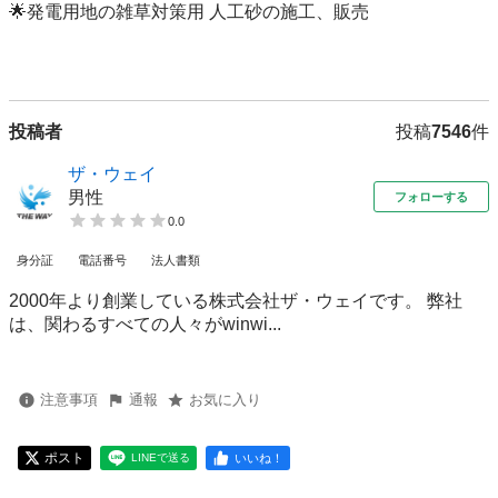
🌟発電用地の雑草対策用 人工砂の施工、販売

投稿者
投稿
7546
件
ザ・ウェイ
男性
フォローする
0.0
身分証
電話番号
法人書類
2000年より創業している株式会社ザ・ウェイです。 弊社
は、関わるすべての人々がwinwi...
注意事項
通報
お気に入り
ポスト
いいね！
LINEで送る