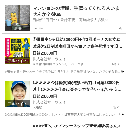
神奈川
藤沢市
湘南台駅
ドライバー
ネットスーパー
マンションの清掃、手伝ってくれる人いま
せんか？😭🙏
日給例1万円〜 / 登録不要！高時給求人多数✨
Lacotto
Ad
①🟥🟩🔶✨✨日給23000円➕年3回ボーナス💵支給
💰週休2日制💰南町田から激アツ案件登場です💥地
方から応募も大歓迎😄女子でも楽々🎵✨
日給23,000円
株式会社ザ・ウェイ
アルバイト
東京都 南町田グランベリーパーク駅
6月30日
✨荷物も超～軽い片手で持てる物ばかりだし✨ 💛労働時間も少ないので女子も沢山働いてます
東京
町田市
南町田グランベリーパーク駅
配送
ギグワーク
1🎉🎉🎉🎉今は軽貨物が熱い💡注目❗️日給23000円
以上❗️🎉🎉🎉🎉仕事は楽チンで女子いっぱい✨安定
収入😄完全週休2日制だよ💗
日給23,000円
株式会社ザ・ウェイ
アルバイト
大船駅
7月20日
😄😄😄日給23000円以上😄😄😄 これ・・・滅茶苦茶大変な仕事なんじゃないの～？ 
神奈川
横浜市
大船駅
ドライバー
ネットスーパー
⭐⭐⭐⭐💗＼ カウンタースタッフ💗未経験者さん大