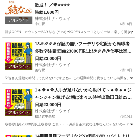
歓迎！ ／💗⭐⭐⭐⭐
時給1,600円
株式会社ザ・ウェイ
アルバイト
中山駅
6月18日
新規OPEN カウンターBAR 結な (Yuna) 📢OPENスタッフとして一緒に楽しく働きません
神奈川
横浜市
中山駅
その他
スタッフ
13🎉🎉🎉🎉保証の無いフーデリや宅配から転職者
多数💡注目❗️日給23000円以上❗️🎉🎉🎉🎉仕事は楽チ
ンで女子いっぱい✨安定収入😄完全週休2日制だよ
日給23,000円
株式会社ザ・ウェイ
💗
アルバイト
善行駅
7月10日
💡皆さん通勤の時間って勿体ないですよね～ この通勤時間に費やしている時間を、毎日積
神奈川
藤沢市
善行駅
ドライバー
ネットスーパー
1🔸🔶🔸🔷人手が足りないから助けて～🔸🔷🔸🔸ジ
ャンジャン稼げる❗️朝は楽々10時半出勤💥日給230
00円以上❗️事業拡大につき大量募集❗️❗️❗️
日給23,000円
株式会社ザ・ウェイ
アルバイト
横須賀中央駅
7月15日
😄😄😄日給23000円以上😄😄😄 これ・・・滅茶苦茶大変な仕事なんじゃないの～？ 
神奈川
横須賀市
横須賀中央駅
配送
ネットスーパー
14🟥🟨🟥🟨フーデリなどの保証の無いバイトより