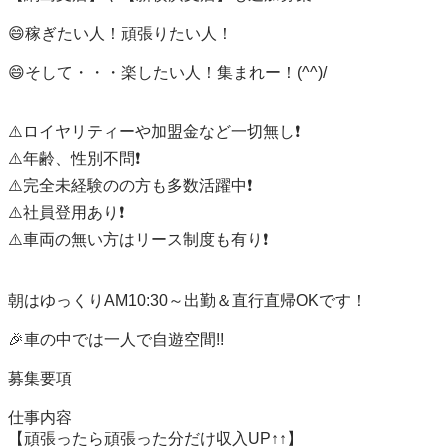
😄稼ぎたい人！頑張りたい人！

😄そして・・・楽したい人！集まれー！(^^)/

⚠️ロイヤリティーや加盟金など一切無し❗️

⚠️年齢、性別不問❗️

⚠️完全未経験のの方も多数活躍中❗️

⚠️社員登用あり❗️

⚠️車両の無い方はリース制度も有り❗️

朝はゆっくりAM10:30～出勤＆直行直帰OKです！

🎉車の中では一人で自遊空間!!

募集要項

仕事内容

【頑張ったら頑張った分だけ収入UP↑↑】
