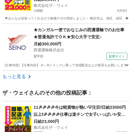
株式会社ザ・ウェイ
川崎駅
8月8日
💗みんなが頑張ってくれるので稼働デポが増加しました～ 横浜市は、旭区、緑区、青葉区
神奈川
川崎市
川崎駅
配送
ネットスーパー
★カンガルー便でおなじみの西濃運輸でのお仕事
★普通免許でＯＫ★安心大手で安定♪
月給300,000円
西濃運輸株式会社
愛甲郡
提携サイト
[仕事内容] 【仕事内容】 2t～4tトラックに乗って地場配送および集荷をお願いしま
神奈川
愛甲郡
ドライバー
もっと見る
ザ・ウェイ
さんのその他の投稿記事：
11🎉🎉🎉🎉今は軽貨物が熱い💡注目❗️日給23000円
以上❗️🎉🎉🎉🎉仕事は楽チンで女子いっぱい✨安定
収入😄完全週休2日制だよ💗
日給23,000円
株式会社ザ・ウェイ
アルバイト