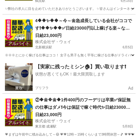
鶴見駅
6月15日
✨弊社の求人に目を止めていただきありがとうございます。 ✨皆さんはインターネットで日
神奈川
横浜市
鶴見駅
配送
ネットスーパー
4🔶🔶✨🔶🔶～今～🌼急成長している会社がココで
す❗️🔶🔶✨🔶🔶✅日給23000円以上稼げる楽～なお
仕事がココにあります😄
日給23,000円
株式会社ザ・ウェイ
アルバイト
北新横浜駅
6月5日
🌞🌞🌞とにかく稼げる仕事はココ！ 女子も男子も無く平等に稼げる仕事がドライバー
神奈川
横浜市
北新横浜駅
ドライバー
ネットスーパー
【実家に残ったミシン🏠】買い取ります❗️
状態が悪くてもOK！最大限買取します
プリフラ
Ad
②🔶🌼🔷🌼🔶1件400円のフーデリは卒業✅保証無
の仕事はダメ❗️今は保証で稼ぐ時代✨日給23000円
以上可❗️安定収入😄軽貨物ドライバー💥完全週休2
日給23,000円
株式会社ザ・ウェイ
日制だよ💗
アルバイト
東京都 成瀬駅
5月8日
💗まずは午前中に積み込みして～😄 💗💗12時～15時くらいまで3時間休憩～🎵 💗💗