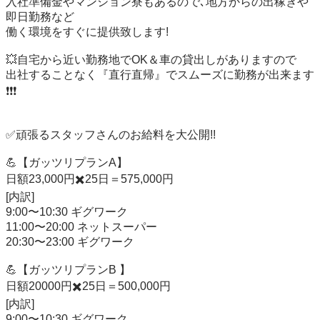
入社準備金やマンション寮もあるので､地方からの出稼ぎや
即日勤務など

働く環境をすぐに提供致します!

💥自宅から近い勤務地でOK＆車の貸出しがありますので

出社することなく『直行直帰』でスムーズに勤務が出来ます
❗️❗️❗️

✅頑張るスタッフさんのお給料を大公開!!

💪【ガッツリプランA】

日額23,000円✖️25日＝575,000円

[内訳]

9:00〜10:30 ギグワーク

11:00〜20:00 ネットスーパー

20:30〜23:00 ギグワーク

💪【ガッツリプランB 】

日額20000円✖️25日＝500,000円

[内訳]

9:00〜10:30 ギグワーク
