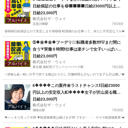
日給保証の仕事を😄🟩🟧🟩🟧日給23000円以上可
能❗️朝は楽々10時出勤❗️❗️❗️
日給23,000円
株式会社ザ・ウェイ
アルバイト
京急川崎駅
7月15日
😄😄😄日給保証なので安定します😄😄😄 軽貨物のお仕事って、未だに不安定なフルコ
神奈川
川崎市
京急川崎駅
ドライバー
ギグワーク
➄🔶🌼🔷🌼🔶フーデリ👉🏻転職者多数❗❗❗💡まだ間に
合う➰実働６時間❗️仕事は楽チンで女子いっぱい✨
日給23000円以上可❗️安定収入😄軽貨物ドライバー
日給23,000円
株式会社ザ・ウェイ
💥完全週休2日制だよ💗
アルバイト
東京都 南町田グランベリーパーク駅
7月13日
✨荷物も超～軽い片手で持てる物ばかりだし 労働時間も少ないので女子も沢山働いてます💗
東京
町田市
南町田グランベリーパーク駅
配送
ギグワーク
6🔶🔷🔶🔷この案件🌼ラストチャンス❗️日給23000
円以上の安定収入💵🔷🔶🔷🔶女子が沢山居る職場
～🎵お気軽に御応募ください😄
日給23,000円
株式会社ザ・ウェイ
アルバイト
湘南台駅
7月20日
💗ハッキリ言って今❗️❗️❗️ 💗軽貨物事業は稼げます❗️❗️❗️ ですが・・・ 🌞🌞
神奈川
藤沢市
湘南台駅
ドライバー
ネットスーパー