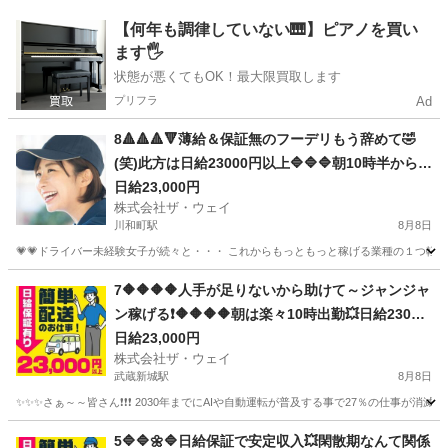
神奈川
平塚市
門沢橋駅
配送
ネットスーパー
【何年も調律していない🎹】ピアノを買い
ます🖐️
状態が悪くてもOK！最大限買取します
プリフラ
Ad
8🔺🔺🔺🔻薄給＆保証無のフーデリもう辞めて🤣
(笑)此方は日給23000円以上🔷🔷🔷朝10時半から出
勤❗️弊社は週休２日🌸安定収入で女子いっぱい🎉さ
日給23,000円
株式会社ザ・ウェイ
ぁ～集まれ～🎵
川和町駅
8月8日
💗💗ドライバー未経験女子が続々と・・・ これからもっともっと稼げる業種の１つ軽貨物
神奈川
横浜市
川和町駅
配送
ネットスーパー
7🔶🔶🔶🔶人手が足りないから助けて～ジャンジャ
ン稼げる❗️🔶🔶🔶🔶朝は楽々10時出勤💥日給23000
円以上❗️事業拡大につき大量募集❗️❗️❗️
日給23,000円
株式会社ザ・ウェイ
武蔵新城駅
8月8日
✨✨✨さぁ～～皆さん❗️❗️❗️ 2030年までにAIや自動運転が普及する事で27％の仕事が消滅
神奈川
川崎市
武蔵新城駅
配送
ネットスーパー
5🔷🔷🌼🔷日給保証で安定収入💥閑散期なんて関係