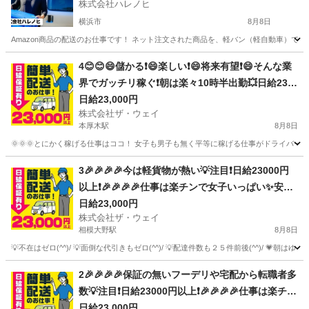
株式会社ハレノヒ
横浜市
8月8日
Amazon商品の配送のお仕事です！ ネット注文された商品を、軽バン（軽自動車）で
神奈川
横浜市
配送
スタッフ
4😊😊😄儲かる❗️😄楽しい❗️😄将来有望❗️😄そんな業
界でガッチリ稼ぐ❗️朝は楽々10時半出勤💥日給230
00円以上❗️事業拡大につき大量募集❗️❗️❗️
日給23,000円
株式会社ザ・ウェイ
本厚木駅
8月8日
🌞🌞🌞とにかく稼げる仕事はココ！ 女子も男子も無く平等に稼げる仕事がドライバー
神奈川
厚木市
本厚木駅
ドライバー
ネットスーパー
3🎉🎉🎉🎉今は軽貨物が熱い💡注目❗️日給23000円
以上❗️🎉🎉🎉🎉仕事は楽チンで女子いっぱい✨安定
収入😄完全週休2日制だよ💗
日給23,000円
株式会社ザ・ウェイ
相模大野駅
8月8日
💡不在はゼロ(^^)/ 💡面倒な代引きもゼロ(^^)/ 💡配達件数も２５件前後(^^)/ 💗朝は
神奈川
相模原市
相模大野駅
ドライバー
ネットスーパー
2🎉🎉🎉🎉保証の無いフーデリや宅配から転職者多
数💡注目❗️日給23000円以上❗️🎉🎉🎉🎉仕事は楽チン
で女子いっぱい✨安定収入😄完全週休2日制だよ💗
日給23,000円