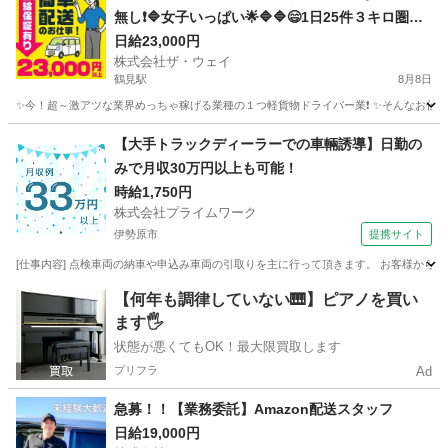
無し❗🔷女子いっぱい🌟🔷🔷😄1日25件３キロ圏内
の配送❗️朝10：30出勤で2.3万円以上を楽々GET✨
日給23,000円
株式会社ザ・ウェイ
✨✨
鶴見駅
8月8日
✨今！超～激アツな業界めっちゃ稼げる業種の１つ軽貨物ドライバー業❗️ ✨そんなお仕事を
神奈川
横浜市
鶴見駅
配送
ネットスーパー
【大手トラックディーラーでの車輛誘導】日勤の
みで月収30万円以上も可能！
時給1,750円
株式会社プライムワーク
伊勢原市
提携サイト
[仕事内容] 点検車両の納車や申込み車両の引取りを主に行って頂きます。 お客様から
神奈川
伊勢原市
ドライバー
【何年も調律していない🎹】ピアノを買い
ます🖐️
状態が悪くてもOK！最大限買取します
プリフラ
Ad
急募！！【業務委託】Amazon配送スタッフ
日給19,000円