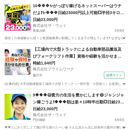
神奈川
横浜市
ドライバー
積み込み
10🔷🔷🔷✨がっぽり稼げるネットスーパーはウチ
だよ❗️✨🔷🔶🔷日給23000円以上可能💥半径3キロエ
リアで1日25件前後配るだけ❗️💛
日給23,000円
株式会社ザ・ウェイ
青葉台駅
8月8日
😄全くの未経験から続々と軽貨物業界に転職してくる女子が増えています❗️ なぜなら、軽貨
神奈川
横浜市
青葉台駅
配送
ネットスーパー
【工場内で大型トラックによる自動車部品搬送及
びフォークリフト作業】資格や経験を活かせま
す！
時給1,640円
株式会社プライムワーク
藤沢市
提携サイト
[仕事内容] 大手自動車製造工場内で大型トラック（一部中型・小型有り）を使用し
神奈川
藤沢市
ドライバー
9🔶🔶🔶😄貴方の生活を豊かにします😄ジャンジャ
ン稼ごうよ❗️🔶🔶🔶朝は楽々10時半出勤💥日給230
00円以上❗️事業拡大につき大量募集❗️❗️❗️
日給23,000円
株式会社ザ・ウェイ
門沢橋駅
8月8日
💗💗とにかく忙しくて猫の手も借りたーい😁 そんな次から次に好条件の案件が舞い込んでく