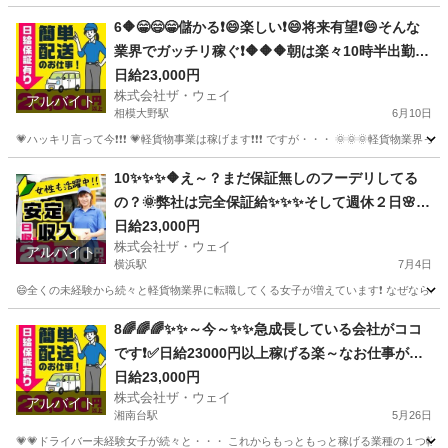
東京
町田市
成瀬駅
配送
ギグワーク
6🔶😁😄😁儲かる❗️😄楽しい❗️😄将来有望❗️😄そんな
業界でガッチリ稼ぐ❗️🔶🔶🔶朝は楽々10時半出勤💥
日給23000円以上❗️事業拡大につき大量募集❗️❗️❗️
日給23,000円
株式会社ザ・ウェイ
アルバイト
相模大野駅
6月10日
💗ハッキリ言って今❗️❗️❗️ 💗軽貨物事業は稼げます❗️❗️❗️ ですが・・・ 🌞🌞
神奈川
相模原市
相模大野駅
ドライバー
ネットスーパー
10✨✨✨🔶え～？まだ保証無しのフーデリしてる
の？🌞弊社は完全保証給✨✨✨そして週休２日🌸安
定収入で女子いっぱい🎉さぁ～集まれ～🎵
日給23,000円
株式会社ザ・ウェイ
アルバイト
横浜駅
7月4日
😄全くの未経験から続々と軽貨物業界に転職してくる女子が増えています❗️ なぜなら、軽貨
神奈川
横浜市
横浜駅
配送
ネットスーパー
8🌈🌈🌈✨✨～今～✨✨急成長している会社がココ
です❗️✅日給23000円以上稼げる楽～なお仕事がコ
コにあります😄
日給23,000円
株式会社ザ・ウェイ
アルバイト
湘南台駅
5月26日
💗💗ドライバー未経験女子が続々と・・・ これからもっともっと稼げる業種の１つ軽貨物