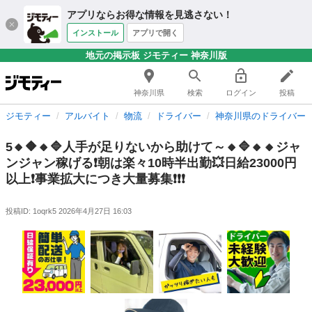
アプリならお得な情報を見逃さない！
インストール
アプリで開く
地元の掲示板 ジモティー 神奈川版
神奈川県
検索
ログイン
投稿
ジモティー
アルバイト
物流
ドライバー
神奈川県のドライバー
5🔸🔶🔸🔷人手が足りないから助けて～🔸🔷🔸🔸ジャ
ンジャン稼げる❗️朝は楽々10時半出勤💥日給23000円
以上❗️事業拡大につき大量募集❗️❗️❗️
投稿ID: 1oqrk5
2026年4月27日 16:03