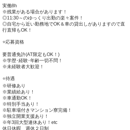
実働8h

※残業がある場合があります！

◎11:30～のゆっくり出勤の楽々案件！

◎自宅から近い勤務地でOK＆車の貸出しがありますので直
行直帰もOK！

⭐️応募資格

要普通免許(AT限定もOK！)

※学歴･経験･年齢一切不問！

※未経験者大歓迎！

⭐️待遇

※研修あり

※業績給あり！

※車通勤OK！

※特別手当あり！

※駐車場付きマンション寮完備！

※独立開業支援あり！

※年3回大型連休あり！etc

休日休暇　週休２日制
