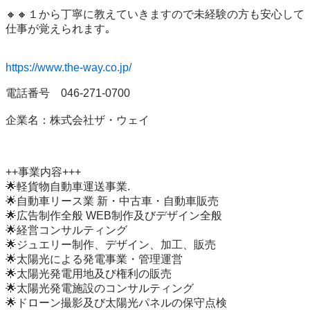
🔸🔸１から丁寧に教えていきますので未経験の方も安心して
仕事が覚えられます｡

https://www.the-way.co.jp/
電話番号　046-271-0700

企業名：株式会社ザ・ウェイ

++事業内容+++

🌟軽貨物自動車運送事業.

🌟自動車リース業 新・中古車・自動車販売

🌟広告制作全般 WEB制作及びデザイン全般

🌟経営コンサルティング

🌟ジュエリー制作、デザイン、加工、販売

🌟太陽光による発電事業・管理運営

🌟太陽光発電用地及び権利の販売

🌟太陽光発電施設のコンサルティング

🌟ドローン撮影及び太陽光パネルの保守点検
