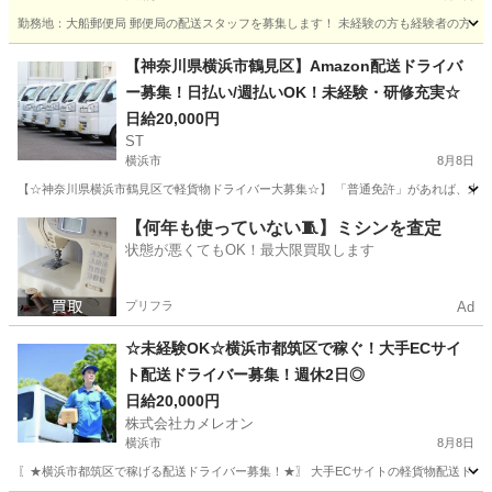
勤務地：大船郵便局 郵便局の配送スタッフを募集します！ 未経験の方も経験者の方も歓迎で
神奈川
鎌倉市
大船駅
配送
郵便局
【神奈川県横浜市鶴見区】Amazon配送ドライバ
ー募集！日払い/週払いOK！未経験・研修充実☆
日給20,000円
ST
横浜市
8月8日
【☆神奈川県横浜市鶴見区で軽貨物ドライバー大募集☆】 「普通免許」があれば、未経験でも
神奈川
横浜市
ドライバー
Amazon
【何年も使っていない🧵】ミシンを査定
状態が悪くてもOK！最大限買取します
プリフラ
Ad
☆未経験OK☆横浜市都筑区で稼ぐ！大手ECサイ
ト配送ドライバー募集！週休2日◎
日給20,000円
株式会社カメレオン
横浜市
8月8日
〖★横浜市都筑区で稼げる配送ドライバー募集！★〗 大手ECサイトの軽貨物配送ドラ