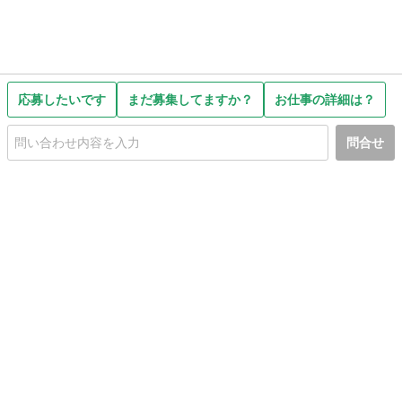
応募したいです
まだ募集してますか？
お仕事の詳細は？
問合せ
初めての方へ
利用規約
プライバシーポリシー
プライバシー・ステートメント
健全化に資する運用方針
お問い合わせ
運営会社
サイトマップ
ご利用ガイド
フリーワードで探す
PC版で表示
都道府県選択