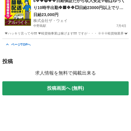
6🔷🔶🔵🔶🔷日給保証だから収入安定✨朝はゆっく
り10時半出勤🔷🟩🔷🔷💥日給23000円以上でリッ
チ💗生活を豊かに
日給23,000円
株式会社ザ・ウェイ
アルバイト
中野島駅
7月4日
💗ハッキリ言って今❗️❗️❗️ 💗軽貨物事業は稼げます❗️❗️❗️ ですが・・・ 🌞🌞
神奈川
川崎市
中野島駅
ドライバー
ネットスーパー
ページTOPへ
投稿
求人情報を無料で掲載出来る
投稿画面へ (無料)