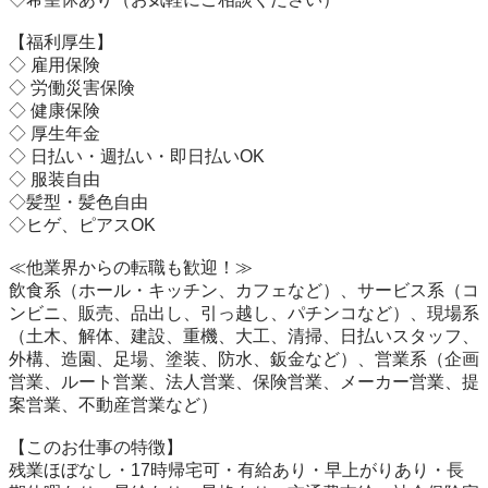
【福利厚生】

◇ 雇用保険

◇ 労働災害保険

◇ 健康保険

◇ 厚生年金

◇ 日払い・週払い・即日払いOK

◇ 服装自由

◇髪型・髪色自由

◇ヒゲ、ピアスOK

≪他業界からの転職も歓迎！≫

飲食系（ホール・キッチン、カフェなど）、サービス系（コ
ンビニ、販売、品出し、引っ越し、パチンコなど）、現場系
（土木、解体、建設、重機、大工、清掃、日払いスタッフ、
外構、造園、足場、塗装、防水、鈑金など）、営業系（企画
営業、ルート営業、法人営業、保険営業、メーカー営業、提
案営業、不動産営業など）

【このお仕事の特徴】

残業ほぼなし・17時帰宅可・有給あり・早上がりあり・長