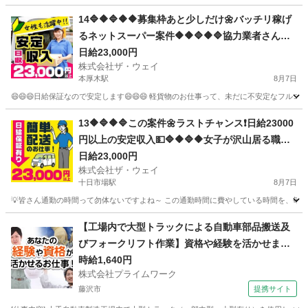
14🔷🔶🔷🔶🔶募集枠あと少しだけ🌼バッチリ稼げ
るネットスーパー案件🔶🔶🔷🔶🔷協力業者さんも
募集していま～す🔥
日給23,000円
株式会社ザ・ウェイ
本厚木駅
8月7日
😄😄😄日給保証なので安定します😄😄😄 軽貨物のお仕事って、未だに不安定なフルコ
神奈川
厚木市
本厚木駅
配送
ネットスーパー
13🔶🔷🔶🔷この案件🌼ラストチャンス❗️日給23000
円以上の安定収入💵🔷🔶🔷🔶女子が沢山居る職場
～🎵お気軽に御応募ください😄
日給23,000円
株式会社ザ・ウェイ
十日市場駅
8月7日
💡皆さん通勤の時間って勿体ないですよね～ この通勤時間に費やしている時間を、毎日積
神奈川
横浜市
十日市場駅
配送
ネットスーパー
【工場内で大型トラックによる自動車部品搬送及
びフォークリフト作業】資格や経験を活かせま
す！
時給1,640円
株式会社プライムワーク
藤沢市
提携サイト