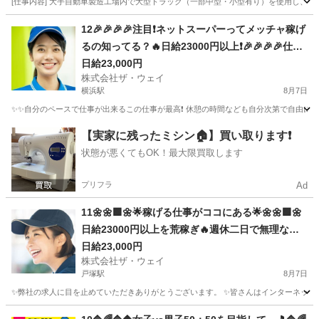
[仕事内容] 大手自動車製造工場内で大型トラック（一部中型・小型有り）を使用し
神奈川
藤沢市
ドライバー
12🎉🎉🎉🎉注目❗️ネットスーパーってメッチャ稼げ
るの知ってる？🔥日給23000円以上❗️🎉🎉🎉🎉仕事
は楽チンで女子いっぱい✨安定収入😄完全週休2日
日給23,000円
株式会社ザ・ウェイ
制だよ💗
横浜駅
8月7日
✨✨自分のペースで仕事が出来るこの仕事が最高❗️ 休憩の時間なども自分次第で自由に取
神奈川
横浜市
横浜駅
ドライバー
ネットスーパー
【実家に残ったミシン🏠】買い取ります❗️
状態が悪くてもOK！最大限買取します
プリフラ
Ad
11🌼🌼🟩🌼🌟稼げる仕事がココにある🌟🌼🌼🟩🌼
日給23000円以上を荒稼ぎ🔥週休二日で無理なく
安定的に👍👍👍
日給23,000円
株式会社ザ・ウェイ
戸塚駅
8月7日
✨弊社の求人に目を止めていただきありがとうございます。 ✨皆さんはインターネットで日
神奈川
横浜市
戸塚駅
配送
ネットスーパー