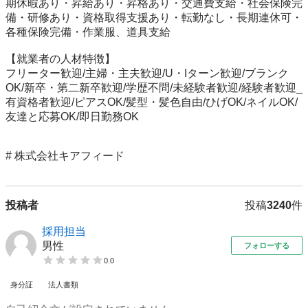
期休暇あり・昇給あり・昇格あり・交通費支給・社会保険完
備・研修あり・資格取得支援あり・転勤なし・長期連休可・
各種保険完備・作業服、道具支給

【就業者の人材特徴】

フリーター歓迎/主婦・主夫歓迎/U・Iターン歓迎/ブランク
OK/新卒・第二新卒歓迎/学歴不問/未経験者歓迎/経験者歓迎_
有資格者歓迎/ピアスOK/髪型・髪色自由/ひげOK/ネイルOK/
友達と応募OK/即日勤務OK

# 株式会社キアフィード
投稿者
投稿
3240
件
採用担当
男性
フォローする
0.0
身分証
法人書類