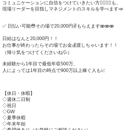
コミュニケーションに自信をつけていきたい方🙋‍♂️🙋‍♂️も、

現場リーダーを目指しマネジメントのスキルを学べます📣

✅ 日払い可能😳その場で20,000円✌️もらえます🫨🫨🫨

日給はなんと20,000円！！

お仕事が終わったらその場でお金💰渡しちゃいます！！

（帰り気をつけてくださいね💦）

未経験から1年目で最低年収500万、

人によっては1年目の時点で900万以上稼ぐ人も📈

【休日・休暇】

◇週休二日制

◇祝日

◇GW

◇夏季休暇

◇年末年始

◇希望休あり（お気軽にご相談ください）
