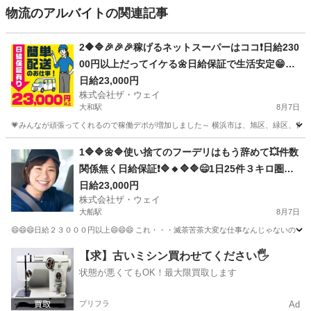
物流のアルバイトの関連記事
2🔶🔷🎉🎉🎉稼げるネットスーパーはココ❗️日給230
00円以上だってイケる🌼日給保証で生活安定😁😁
😁
日給23,000円
株式会社ザ・ウェイ
大和駅
8月7日
💗みんなが頑張ってくれるので稼働デポが増加しました～ 横浜市は、旭区、緑区、青葉区
神奈川
大和市
大和駅
ドライバー
ネットスーパー
1🔷🔷🌼🔷使い捨てのフーデリはもう辞めて💥件数
関係無く日給保証❗🔷🔸🔷🔷😄1日25件３キロ圏内
の配送❗️朝10：30出勤で2.3万円以上を楽々GET✨
日給23,000円
株式会社ザ・ウェイ
✨
大船駅
8月7日
😄😄😄日給２３０００円以上😄😄😄 これ・・・滅茶苦茶大変な仕事なんじゃないの～
神奈川
鎌倉市
大船駅
配送
ネットスーパー
【求】古いミシン買わせてください🖐️
状態が悪くてもOK！最大限買取します
プリフラ
Ad