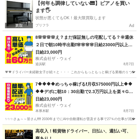
神奈川
伊勢原市
ドライバー
【何年も調律していない🎹】ピアノを買い
ます🖐️
状態が悪くてもOK！最大限買取します
プリフラ
Ad
8🌸🌸🌸🌸え？まだ保証無しの宅配してる？🌞週休
２日で朝10時半出勤❗️🌸🌸🌸🌸日給23000円以上🌸
安定収入で女子いっぱい🎉さぁ～集まれ～
日給23,000円
株式会社ザ・ウェイ
追浜駅
8月7日
💗💗ドライバー未経験女子が続々と・・・ これからもっともっと稼げる業種の１つ軽貨物
神奈川
横須賀市
追浜駅
ドライバー
ネットスーパー
7🔶🔶🔶🔶めっちゃ稼げる❗️月収575000円以上🔶🔶
🔶🔶デポに朝10：30出勤で2.3万円以上を楽々GE
T❗️お寝坊さん大集合🎵軽貨物ドライバー🌸🌸
日給23,000円
株式会社ザ・ウェイ
本厚木駅
8月7日
✨✨✨さぁ～～皆さん❗️❗️❗️ 2030年までにAIや自動運転が普及する事で27％の仕事が消滅
神奈川
厚木市
本厚木駅
ドライバー
ネットスーパー
高収入！軽貨物ドライバー、日払い、週払い可、
寮あり！