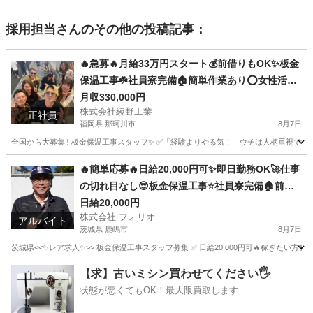
採用担当
さんのその他の投稿記事：
🔥急募🔥月給33万円スタート💰前借りもOK✨板金
保温工事☘️社員寮完備🏠簡単作業あり⭕️女性活躍
中👩経験問わず誰でも応募歓迎🎉
月収330,000円
株式会社綾野工業
正社員
福岡県 那珂川市
8月7日
全国から大募集‼️ 板金保温工事スタッフ✨ ✅「経験よりやる気！」ウチは人柄重視です😊 
福岡
那珂川市
土木
未経験
🔥簡単応募🔥日給20,000円可✨即日勤務OK🚀仕事
の切れ目なし😎板金保温工事⭐️社員寮完備🏠前借
りあり💰年齢関係なく誰でも応募OK🎉
日給20,000円
株式会社 フォリオ
アルバイト
茨城県 鹿嶋市
8月7日
茨城県<<✨レア求人✨>> 板金保温工事スタッフ募集 ✅ 日給20,000円可🔥稼ぎたい方歓
茨城
鹿嶋市
軽作業
茨城
神栖市
軽作業
スタッフ
【求】古いミシン買わせてください🖐️
状態が悪くてもOK！最大限買取します