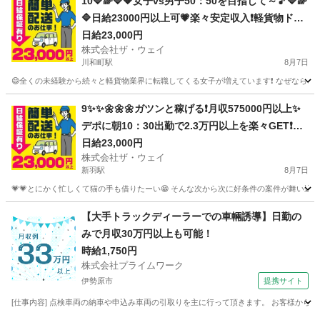
10🔷🌈🔷🔶女子vs男子50：50を目指して～🎵🔷🌈
🔷日給23000円以上可💗楽々安定収入❗️軽貨物ドラ
イバー❗️完全週休2日制だよ💛
日給23,000円
株式会社ザ・ウェイ
川和町駅
8月7日
😄全くの未経験から続々と軽貨物業界に転職してくる女子が増えています❗️ なぜなら、軽貨
神奈川
横浜市
川和町駅
配送
ネットスーパー
9✨✨🌼🌼🌼ガツンと稼げる❗️月収575000円以上✨
デポに朝10：30出勤で2.3万円以上を楽々GET❗️お
寝坊さん大集合🎵軽貨物ドライバー🌸🌸
日給23,000円
株式会社ザ・ウェイ
新羽駅
8月7日
💗💗とにかく忙しくて猫の手も借りたーい😁 そんな次から次に好条件の案件が舞い込んで
神奈川
横浜市
新羽駅
ドライバー
ネットスーパー
【大手トラックディーラーでの車輛誘導】日勤の
みで月収30万円以上も可能！
時給1,750円
株式会社プライムワーク
伊勢原市
提携サイト
[仕事内容] 点検車両の納車や申込み車両の引取りを主に行って頂きます。 お客様から