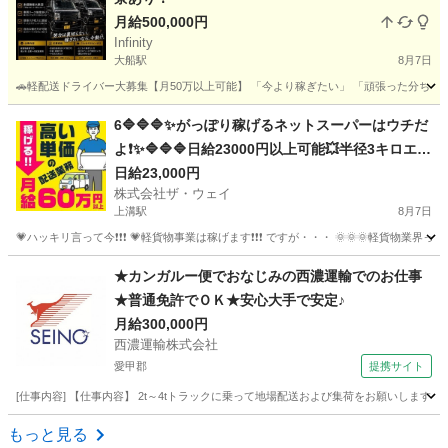
月給500,000円
Infinity
大船駅
8月7日
🚗軽配送ドライバー大募集【月50万以上可能】 「今より稼ぎたい」 「頑張った分ちゃんと収入
神奈川
横浜市
大船駅
ドライバー
貨物
6🔷🔷🔷✨がっぽり稼げるネットスーパーはウチだ
よ❗️✨🔷🔷🔷日給23000円以上可能💥半径3キロエリ
アで1日25件前後配るだけ❗️💛
日給23,000円
株式会社ザ・ウェイ
上溝駅
8月7日
💗ハッキリ言って今❗️❗️❗️ 💗軽貨物事業は稼げます❗️❗️❗️ ですが・・・ 🌞🌞
神奈川
相模原市
上溝駅
配送
ネットスーパー
★カンガルー便でおなじみの西濃運輸でのお仕事
★普通免許でＯＫ★安心大手で安定♪
月給300,000円
西濃運輸株式会社
愛甲郡
提携サイト
[仕事内容] 【仕事内容】 2t～4tトラックに乗って地場配送および集荷をお願いしま
神奈川
愛甲郡
ドライバー
もっと見る