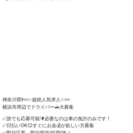
神奈川県❗️<<✨超絶人気求人✨>>

横浜市周辺でドライバー🚗大募集

✅誰でも応募可能🔰必要なのは車の免許のみです！

✅日払いOK😏すぐにお金💰が欲しい方募集

✅即日応募→即日面談/採用OK！
