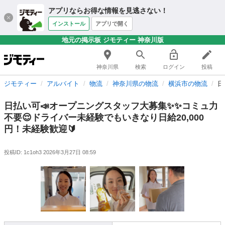
アプリならお得な情報を見逃さない！
インストール
アプリで開く
地元の掲示板 ジモティー 神奈川版
神奈川県
検索
ログイン
投稿
ジモティー
アルバイト
物流
神奈川県の物流
横浜市の物流
日
日払い可📣オープニングスタッフ大募集✨✨コミュ力
不要😌ドライバー未経験でもいきなり日給20,000
円！未経験歓迎🔰
投稿ID: 1c1oh3
2026年3月27日 08:59