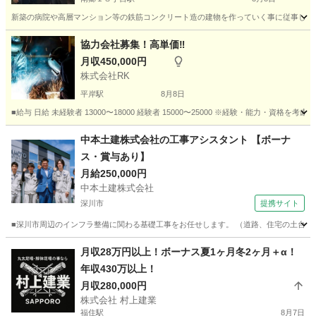
新築の病院や高層マンション等の鉄筋コンクリート造の建物を作っていく事に従事してもらい
北海道
札幌市
南郷１８丁目駅
大工
型枠
協力会社募集！高単価‼︎
月収450,000円
株式会社RK
平岸駅
8月8日
■給与 日給 未経験者 13000〜18000 経験者 15000〜25000 ※経験・能力・資
北海道
札幌市
平岸駅
土木
協力会社
中本土建株式会社の工事アシスタント 【ボーナ
ス・賞与あり】
月給250,000円
中本土建株式会社
深川市
提携サイト
■深川市周辺のインフラ整備に関わる基礎工事をお任せします。 （道路、住宅の土台、排水設
北海道
深川市
施工管理
月収28万円以上！ボーナス夏1ヶ月冬2ヶ月＋α！
年収430万以上！
月収280,000円
株式会社 村上建業
福住駅
8月7日