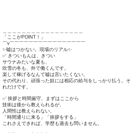
＿＿＿＿＿＿＿＿＿＿＿＿＿＿＿＿＿

「ここがPOINT！」

￣v￣￣￣￣￣￣￣￣￣￣￣￣￣￣￣￣

✨嘘はつかない。現場のリアル✨

✅ きついもんは、きつい

サウナみたいな夏も、

吹雪の冬も、外で働くんです。

楽して稼げるなんて嘘は言いたくない。

その代わり、頑張った奴には相応の給与をしっかり払う。そ
れだけです。

✅ 挨拶と時間厳守。まずはここから

技術は後から教えられるが、

人間性は教えられない。

「時間通りに来る」「挨拶をする」

これさえできれば、学歴も過去も問いません。
