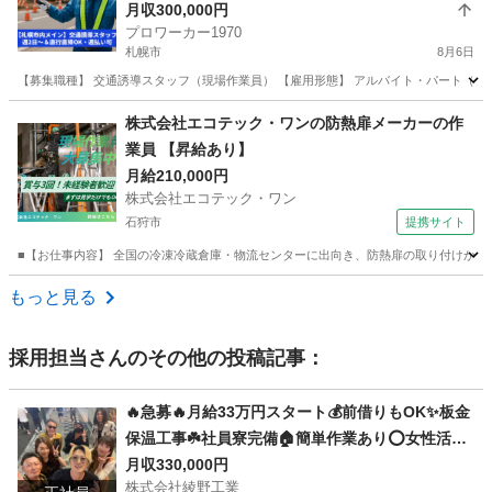
月収300,000円
プロワーカー1970
札幌市
8月6日
【募集職種】 交通誘導スタッフ（現場作業員） 【雇用形態】 アルバイト・パート（正
北海道
札幌市
その他
事務所
株式会社エコテック・ワンの防熱扉メーカーの作
業員 【昇給あり】
月給210,000円
株式会社エコテック・ワン
石狩市
提携サイト
■【お仕事内容】 全国の冷凍冷蔵倉庫・物流センターに出向き、防熱扉の取り付けから竣
北海道
石狩市
鳶職
もっと見る
採用担当
さんのその他の投稿記事：
🔥急募🔥月給33万円スタート💰前借りもOK✨板金
保温工事☘️社員寮完備🏠簡単作業あり⭕️女性活躍
中👩経験問わず誰でも応募歓迎🎉
月収330,000円
株式会社綾野工業