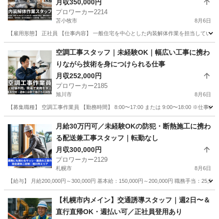
月収350,000円
プロワーカー2214
苫小牧市
8月6日
【雇用形態】 正社員 【仕事内容】 一般住宅を中心とした内装解体作業を担当していただ
北海道
苫小牧市
内装職人
空調工事スタッフ｜未経験OK｜幅広い工事に携わ
りながら技術を身につけられる仕事
月収252,000円
プロワーカー2185
旭川市
8月6日
【募集職種】 空調工事作業員 【勤務時間】 8:00〜17:00 または 9:00〜18:00 ※
北海道
旭川市
その他
業務
月給30万円可／未経験OKの防犯・断熱施工に携わ
る配送兼工事スタッフ｜転勤なし
月収300,000円
プロワーカー2129
札幌市
8月6日
【給与】 月給200,000円～300,000円 基本給：150,000円～200,000円 職務手当：25,584
北海道
札幌市
その他
未経験
【札幌市内メイン】交通誘導スタッフ｜週2日〜＆
直行直帰OK・週払い可／正社員登用あり