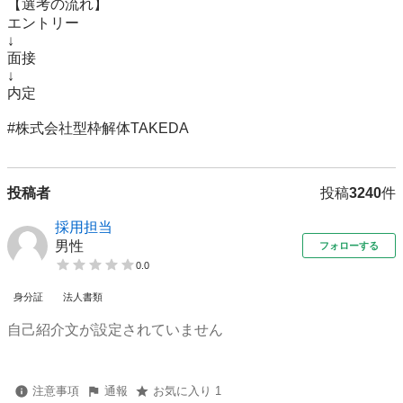
【選考の流れ】

エントリー

↓

面接

↓

内定

#株式会社型枠解体TAKEDA
投稿者
投稿
3240
件
採用担当
男性
フォローする
0.0
身分証
法人書類
自己紹介文が設定されていません
注意事項
通報
お気に入り 1