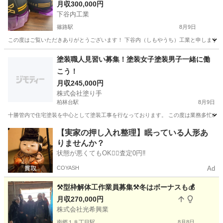
月収300,000円
下谷内工業
篠路駅
8月9日
この度はご覧いただきありがとうございます！ 下谷内（しもやうち）工業と申します。 
北海道
札幌市
篠路駅
土木
塗装職人見習い募集！塗装女子塗装男子一緒に働
こう！
月収245,000円
株式会社塗り手
柏林台駅
8月9日
十勝管内で住宅塗装を中心として塗装工事を行なっております。 この度は業務多忙のため
北海道
河東郡
柏林台駅
その他
業務
【実家の押し入れ整理】眠っている人形あ
りませんか？
状態が悪くてもOK🙆‍♀️査定0円‼️
COYASH
Ad
⚒️型枠解体工作業員募集⚒️冬はボーナスも💰️
月収270,000円
株式会社光希興業
南郷１８丁目駅
8月8日