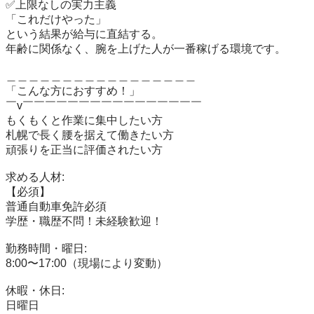
✅上限なしの実力主義

「これだけやった」

という結果が給与に直結する。

年齢に関係なく、腕を上げた人が一番稼げる環境です。

＿＿＿＿＿＿＿＿＿＿＿＿＿＿＿＿＿

「こんな方におすすめ！」

￣v￣￣￣￣￣￣￣￣￣￣￣￣￣￣￣￣

もくもくと作業に集中したい方

札幌で長く腰を据えて働きたい方

頑張りを正当に評価されたい方

求める人材:

【必須】

普通自動車免許必須

学歴・職歴不問！未経験歓迎！

勤務時間・曜日:

8:00〜17:00（現場により変動）

休暇・休日:

日曜日
