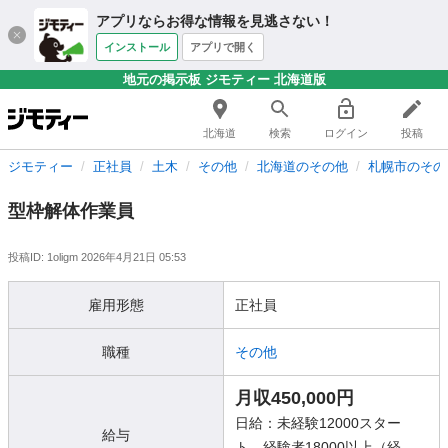
アプリならお得な情報を見逃さない！
インストール
アプリで開く
地元の掲示板 ジモティー 北海道版
北海道
検索
ログイン
投稿
ジモティー
正社員
土木
その他
北海道のその他
札幌市のその
型枠解体作業員
投稿ID: 1oligm
2026年4月21日 05:53
雇用形態
正社員
職種
その他
月収450,000円
日給：未経験12000スター
給与
ト 経験者18000以上（経