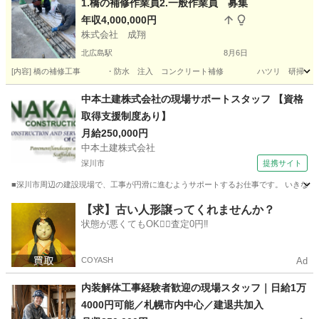
1.橋の補修作業員2.一般作業員 募集
年収4,000,000円
株式会社 成翔
北広島駅
8月6日
[内容] 橋の補修工事 ・防水 注入 コンクリート補修 ハツリ 研掃 
北海道
北広島市
北広島駅
その他
北海道
札幌市
中本土建株式会社の現場サポートスタッフ 【資格
取得支援制度あり】
白石駅
その他
月給250,000円
中本土建株式会社
深川市
提携サイト
■深川市周辺の建設現場で、工事が円滑に進むようサポートするお仕事です。 いきなり難
北海道
深川市
施工管理
【求】古い人形譲ってくれませんか？
状態が悪くてもOK🙆‍♀️査定0円‼️
COYASH
Ad
内装解体工事経験者歓迎の現場スタッフ｜日給1万
4000円可能／札幌市内中心／建退共加入