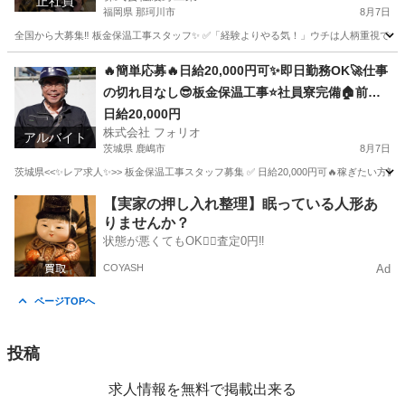
正社員
福岡県 那珂川市
8月7日
全国から大募集‼️ 板金保温工事スタッフ✨ ✅「経験よりやる気！」ウチは人柄重視です😊 
福岡
那珂川市
土木
未経験
🔥簡単応募🔥日給20,000円可✨即日勤務OK🚀仕事
の切れ目なし😎板金保温工事⭐️社員寮完備🏠前借
りあり💰年齢関係なく誰でも応募OK🎉
日給20,000円
株式会社 フォリオ
アルバイト
茨城県 鹿嶋市
8月7日
茨城県<<✨レア求人✨>> 板金保温工事スタッフ募集 ✅ 日給20,000円可🔥稼ぎたい方歓
茨城
鹿嶋市
軽作業
茨城
神栖市
軽作業
スタッフ
【実家の押し入れ整理】眠っている人形あ
りませんか？
状態が悪くてもOK🙆‍♀️査定0円‼️
COYASH
Ad
ページTOPへ
投稿
求人情報を無料で掲載出来る