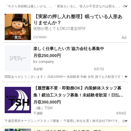
「今さら未経験は厳しいかな…」 「家族もいるし、収入が不安定なのは困る…」 そんな30代
北海道
札幌市
福住駅
鳶職
足場
【実家の押し入れ整理】眠っている人形あ
りませんか？
状態が悪くてもOK🙆‍♀️査定0円‼️
COYASH
Ad
楽しく仕事したい方 協力会社も募集中
月収250,000円
ks company
高砂駅
8月7日
閲覧ありがとうございます！ 日給10000〜 未経験者 年齢 女性 誰でも大歓迎です！ 作
北海道
江別市
高砂駅
その他
建設業
【履歴書不要・即勤務OK】内装解体スタッフ募
集！鍛治工スタッフ募集！未経験者歓迎！日払
い・週払い相談可！
月収300,000円
（株）TSH
千歳駅
8月6日
千歳営業所オープニングスタッフ募集！ 千葉県に本社を置く株式会社TSHです。 おか
北海道
千歳市
千歳駅
その他
未経験