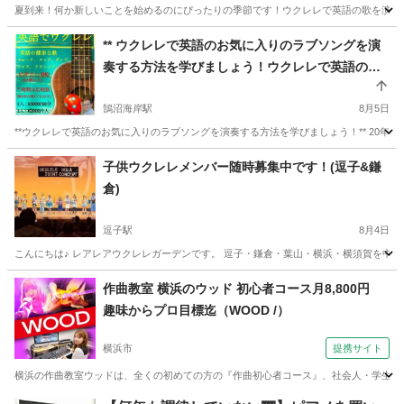
イティブスピーカーと一緒にウクレレで**英語の歌
夏到来！何か新しいことを始めるのにぴったりの季節です！ウクレレで英語の歌を演奏（
を学びましょう！
神奈川
藤沢市
鵠沼海岸駅
ウクレレ
ネイティブスピーカー
** ウクレレで英語のお気に入りのラブソングを演
奏する方法を学びましょう！ウクレレで英語のお
気に入りのラブソングを演奏する方法を学びまし
ょう！**英語のネイティブスピーカーと一緒にウク
鵠沼海岸駅
8月5日
レレで英語の歌を学びましょう！**
**ウクレレで英語のお気に入りのラブソングを演奏する方法を学びましょう！** 20年
神奈川
藤沢市
鵠沼海岸駅
ウクレレ
ネイティブスピーカー
子供ウクレレメンバー随時募集中です！(逗子&鎌
倉)
逗子駅
8月4日
こんにちは♪ レアレアウクレレガーデンです。 逗子・鎌倉・葉山・横浜・横須賀を中心
神奈川
逗子市
逗子駅
ウクレレ
葉山
作曲教室 横浜のウッド 初心者コース月8,800円
趣味からプロ目標迄（WOOD /）
横浜市
提携サイト
横浜の作曲教室ウッドは、全くの初めての方の『作曲初心者コース』、社会人・学生さんが
神奈川
横浜市
その他