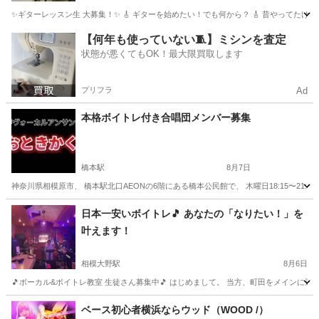
✨ギターレッスン生 大募集！✨ 🎸 ギターを始めたい！でも何から？ 🎸 昔やってたけ
神奈川
藤沢市
藤沢駅
ギター
レッスン
【何年も使っていない🧵】ミシンを査定
状態が悪くてもOK！最大限買取します
プリフラ
Ad
本格ボイトレ付き合唱団メンバー募集
橋本駅
8月7日
神奈川県相模原市、 橋本駅北口AEONの6階にある橋本公民館で、 木曜日18:15〜21
神奈川
相模原市
橋本駅
ボーカル
合唱団
日本一安いボイトレ🎵 あなたの「なりたい！」を
叶えます！
相模大野駅
8月6日
🎵ボーカル&ボイトレ教室 生徒さん募集中🎵 はじめまして。 当方、町田をメインに運営
神奈川
相模原市
相模大野駅
ボーカル
レッスン
ベース初心者横浜ならウッド（WOOD /）