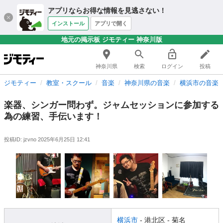
アプリならお得な情報を見逃さない！
インストール
アプリで開く
地元の掲示板 ジモティー 神奈川版
神奈川県
検索
ログイン
投稿
ジモティー
教室・スクール
音楽
神奈川県の音楽
横浜市の音楽
楽器、シンガー問わず。ジャムセッションに参加する
為の練習、手伝います！
投稿ID: jzvno
2025年6月25日 12:41
横浜市
- 港北区
- 菊名