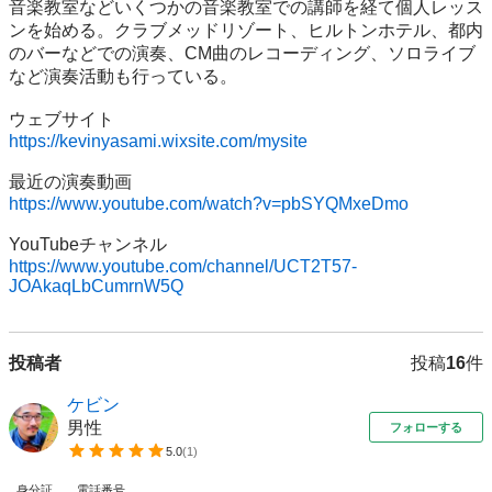
音楽教室などいくつかの音楽教室での講師を経て個人レッス
ンを始める。クラブメッドリゾート、ヒルトンホテル、都内
のバーなどでの演奏、CM曲のレコーディング、ソロライブ
など演奏活動も行っている。

https://kevinyasami.wixsite.com/mysite
https://www.youtube.com/watch?v=pbSYQMxeDmo
https://www.youtube.com/channel/UCT2T57-
JOAkaqLbCumrnW5Q
投稿者
投稿
16
件
ケビン
男性
フォローする
5.0
(
1
)
身分証
電話番号