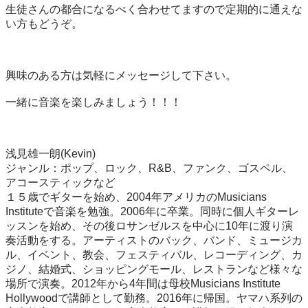
生徒さんの都合になるべく合わせてますので定期的に通えな
い方もどうぞ。

興味のある方は気軽にメッセージして下さい。

一緒に音楽を楽しみましょう！！！

浅見雄一朗(Kevin)

ジャンル：ポップ、ロック、R&B、ファンク、ゴスペル、
アコースティックなど

１５歳でギターを始め、2004年アメリカのMusicians 
Instituteで音楽を勉強。2006年に卒業。同時に個人ギターレ
ッスンを始め、その後ロサンゼルスを中心に10年に渡り演
奏活動をする。アーティストのバック、バンド、ミュージカ
ル、イベント、教会、フェスティバル、レコーディング、カ
ジノ、結婚式、ショッピングモール、レストランなど様々な
場所で演奏。2012年から4年間は母校Musicians Institute 
Hollywoodで講師として勤務。2016年に帰国。ヤマハ系列の