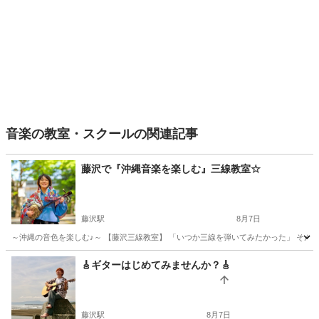
音楽の教室・スクールの関連記事
藤沢で『沖縄音楽を楽しむ』三線教室☆
藤沢駅
8月7日
～沖縄の音色を楽しむ♪～ 【藤沢三線教室】 「いつか三線を弾いてみたかった」 そん
神奈川
藤沢市
藤沢駅
その他
三線
🎸ギターはじめてみませんか？🎸
藤沢駅
8月7日