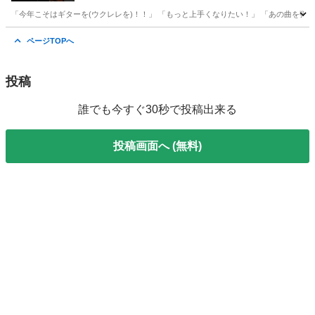
「今年こそはギターを(ウクレレを)！！」 「もっと上手くなりたい！」 「あの曲を弾い
神奈川
横浜市
菊名駅
ギター
ページTOPへ
投稿
誰でも今すぐ30秒で投稿出来る
投稿画面へ (無料)