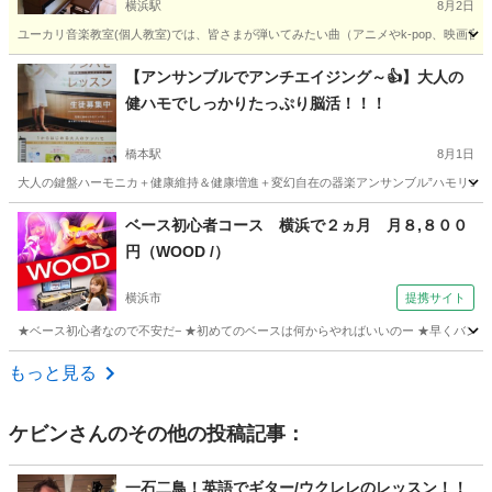
横浜駅
8月2日
ユーカリ音楽教室(個人教室)では、皆さまが弾いてみたい曲（アニメやk-pop、映画音楽
神奈川
横浜市
横浜駅
ピアノ
リモート
【アンサンブルでアンチエイジング～👍】大人の
健ハモでしっかりたっぷり脳活！！！
橋本駅
8月1日
大人の鍵盤ハーモニカ＋健康維持＆健康増進＋変幻自在の器楽アンサンブル”ハモリコ”＝
神奈川
相模原市
橋本駅
その他
鍵盤ハーモニカ
ベース初心者コース 横浜で２ヵ月 月８,８００
円（WOOD /）
横浜市
提携サイト
★ベース初心者なので不安だ− ★初めてのベースは何からやればいいのー ★早くバンド
神奈川
横浜市
ベース
もっと見る
ケビン
さんのその他の投稿記事：
一石二鳥！英語でギター/ウクレレのレッスン！！