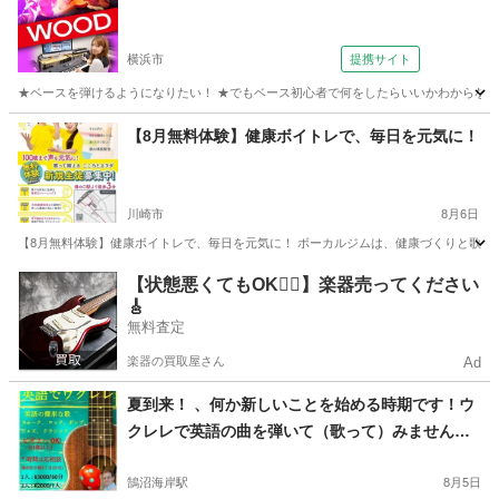
横浜市
提携サイト
★ベースを弾けるようになりたい！ ★でもベース初心者で何をしたらいいかわからない ★弾
神奈川
横浜市
ベース
【8月無料体験】健康ボイトレで、毎日を元気に！
川崎市
8月6日
【8月無料体験】健康ボイトレで、毎日を元気に！ ボーカルジムは、健康づくりと歌唱力
神奈川
川崎市
ボーカル
【状態悪くてもOK🙆‍♀️】楽器売ってください
🎸
無料査定
楽器の買取屋さん
Ad
夏到来！ 、何か新しいことを始める時期です！ウ
クレレで英語の曲を弾いて（歌って）みません
か？ウクレレを演奏する準備をしましょう! 新しい
楽譜が多数用意されています!ウクレレ **英語のネ
鵠沼海岸駅
8月5日