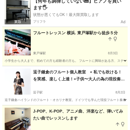
【何年も調律していない🎹】ピアノを買い
ます🖐️
状態が悪くてもOK！最大限買取します
プリフラ
Ad
フルートレッスン 横浜. 東戸塚駅から徒歩５分
東戸塚駅
8月3日
小学生から大人まで、初めての方も経験者の方も。 フルートに興味がある方、ステージで
神奈川
横浜市
東戸塚駅
フルート
大人
逗子鎌倉のフルート個人教室 « 私でも吹ける！
を実感、楽しく上達！»子供〜大人の為の現役奏者
によるレッスン♪ てるみフルート教室
逗子駅
8月2日
逗子鎌倉ハイランドのフルート・オカリナ教室。ドイツでも学んだ現役フルート奏者が、
神奈川
逗子市
逗子駅
フルート
先生
J-POP、K-POP、アニメ曲、洋楽など、弾いてみ
たい曲でレッスンします