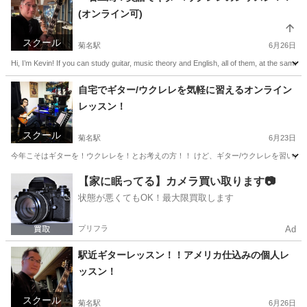
(オンライン可)
スクール
菊名駅
6月26日
Hi, I’m Kevin! If you can study guitar, music theory and English, all of them, at the same ti
神奈川
横浜市
菊名駅
英会話
レッスン
自宅でギター/ウクレレを気軽に習えるオンライン
レッスン！
スクール
菊名駅
6月23日
今年こそはギターを！ウクレレを！とお考えの方！！ けど、ギター/ウクレレを習いたいけ
神奈川
横浜市
菊名駅
ギター
【家に眠ってる】カメラ買い取ります📷
状態が悪くてもOK！最大限買取します
プリフラ
Ad
駅近ギターレッスン！！アメリカ仕込みの個人レ
ッスン！
スクール
菊名駅
6月26日