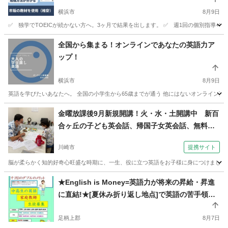
00件以上の指導実績
横浜市
8月9日
✅ 独学でTOEICが続かない方へ。3ヶ月で結果を出します。 ✅ 週1回の個別指導+
神奈川
横浜市
TOEIC(R)テスト
弱点
全国から集まる！オンラインであなたの英語力ア
ップ！
横浜市
8月9日
英語を学びたいあなたへ。 全国の小学生から65歳までが通う 他にはないオンライン英語
神奈川
横浜市
英語
オンライン
金曜放課後9月新規開講！火・水・土開講中 新百
合ヶ丘の子ども英会話、帰国子女英会話、無料体
験実施中！（外語学院 インターエド 新百合ヶ丘
川崎市
提携サイト
校）
脳が柔らかく知的好奇心旺盛な時期に、一生、役に立つ英語をお子様に身につけましょう
神奈川
川崎市
その他
★English is Money=英語力が将来の昇給・昇進
に直結!★[夏休み折り返し地点]で英語の苦手領域
を克服するピンポイント集中指導★【元高校教
師】44年の指導経験で“分かる”まで丁寧にサポー
足柄上郡
8月7日