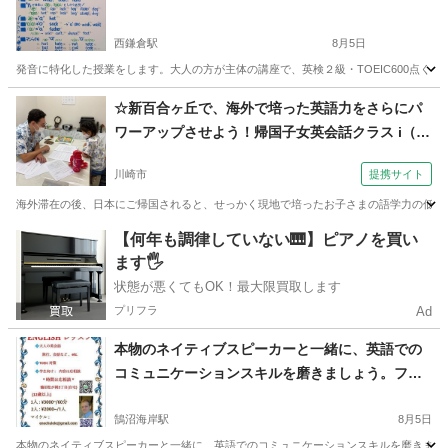
西鎌倉駅
8月5日
発音に特化した授業をします。大人の方が主体の講座で、英検２級・TOEIC600点くらいの中
神奈川
鎌倉市
西鎌倉駅
発音
1級
☆新百合ヶ丘で、海外で培った英語力をさらにパ
ワーアップさせよう！帰国子女英会話クラス i（外
語学院 インターエド 新百合ヶ丘校）
川崎市
提携サイト
海外滞在の後、日本にご帰国されると、せっかく現地で培ったお子さまの語学力の低下を
神奈川
川崎市
英会話
【何年も調律していない🎹】ピアノを買い
ます🖐️
状態が悪くてもOK！最大限買取します
プリフラ
Ad
本物のネイティブスピーカーと一緒に、英語での
コミュニケーションスキルを磨きましょう。フォ
ーマルな会話からカジュアルな会話まで、幅広く
対応します。レッスンは、役立つ会話を身につけ
鵠沼海岸駅
8月5日
られるように設計されています。成人の生徒さん
本物のネイティブスピーカーと一緒に、英語でのコミュニケーションスキルを磨きましょ