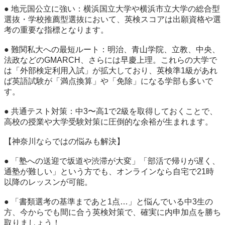
● 地元国公立に強い：横浜国立大学や横浜市立大学の総合型
選抜・学校推薦型選抜において、英検スコアは出願資格や選
考の重要な指標となります。

● 難関私大への最短ルート：明治、青山学院、立教、中央、
法政などのGMARCH、さらには早慶上理。これらの大学で
は「外部検定利用入試」が拡大しており、英検準1級があれ
ば英語試験が「満点換算」や「免除」になる学部も多いで
す。

● 共通テスト対策：中3〜高1で2級を取得しておくことで、
高校の授業や大学受験対策に圧倒的な余裕が生まれます。

【神奈川ならではの悩みも解決】

● 「塾への送迎で坂道や渋滞が大変」「部活で帰りが遅く、
通塾が難しい」という方でも、オンラインなら自宅で21時
以降のレッスンが可能。

● 「書類選考の基準まであと1点…」と悩んでいる中3生の
方、今からでも間に合う英検対策で、確実に内申加点を勝ち
取りましょう！
