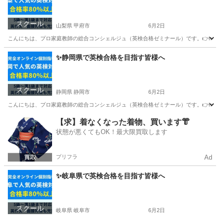
スクール
山梨県 甲府市
6月2日
こんにちは、プロ家庭教師の総合コンシェルジュ（英検合格ゼミナール）です。👉https://ka
山梨
甲府市
英検
1級
✨静岡県で英検合格を目指す皆様へ
スクール
静岡県 静岡市
6月2日
こんにちは、プロ家庭教師の総合コンシェルジュ（英検合格ゼミナール）です。👉https://ka
静岡
静岡市
英検
オンライン
【求】着なくなった着物、買います👘
状態が悪くてもOK！最大限買取します
プリフラ
Ad
✨岐阜県で英検合格を目指す皆様へ
スクール
岐阜県 岐阜市
6月2日