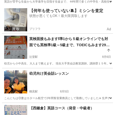
トします 月4回8,000円から／60分無料体験あり
英語が苦手な生徒から大学進学を目指す生徒まで、 44年間で多くの中学生・高校生を指
（残り2名）
神奈川
足柄上郡
英語/基礎英語
英語教師
【何年も使っていない🧵】ミシンを査定
状態が悪くてもOK！最大限買取します
プリフラ
Ad
英検面接もみます❗準1から５級オンラインでも対
面でも英検準1級～5級まで、TOEICもみます295
→630点、2級大学受験用英検、オンラインで全国
からOK。TOEIC対策、対面でも。小学生から大人
辻堂駅
8月6日
まで 英会話、英検５級から準１級、TOEIC初級
幼児から小中高生、大人まで教えます。 現在大手英会話教室講師。講師歴１５年。 ア
者まで教えます
神奈川
藤沢市
辻堂駅
英検
1級
幼児向け英会話レッスン
鶴見駅
8月5日
こんにちは😊妻はカタール航空で2年間客室乗務員として勤務していました✈️ 生声データです。 https://driv
神奈川
横浜市
鶴見駅
英語
幼児
【西鎌倉】英語コース（発音・中級者）