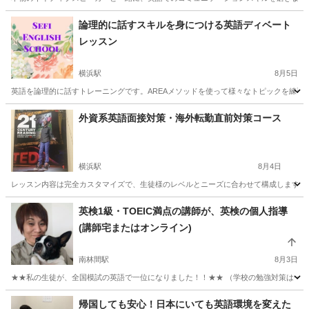
を募集中！経験豊富なネイティブ講師と一緒に英
神奈川
藤沢市
鵠沼海岸駅
英会話
ネイティブスピーカー
論理的に話すスキルを身につける英語ディベート
語力をレベルアップしましょう！ 英語のネイティ
レッスン
ブスピーカーと一緒に英語を学ぶ
横浜駅
8月5日
英語を論理的に話すトレーニングです。AREAメソッドを使って様々なトピックを練習し
神奈川
横浜市
横浜駅
英語
スピーキング
外資系英語面接対策・海外転勤直前対策コース
横浜駅
8月4日
レッスン内容は完全カスタマイズで、生徒様のレベルとニーズに合わせて構成します。
神奈川
横浜市
横浜駅
ビジネス英語
プレゼンテーション
英検1級・TOEIC満点の講師が、英検の個人指導
(講師宅またはオンライン)
南林間駅
8月3日
★★私の生徒が、全国模試の英語で一位になりました！！★★ （学校の勉強対策は一切しな
神奈川
大和市
南林間駅
英検
1級
帰国しても安心！日本にいても英語環境を変えた