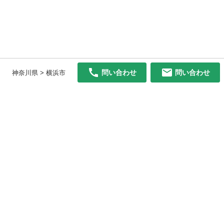
問い合わせ
問い合わせ
神奈川県 > 横浜市
初めての方へ
利用規約
プライバシーポリシー
プライバシー・ステートメント
健全化に資する運用方針
お問い合わせ
運営会社
サイトマップ
ご利用ガイド
フリーワードで探す
PC版で表示
都道府県選択