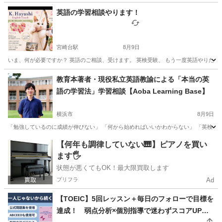
英語の学習相談やります！
宮崎台駅
8月9日
いま、何が必要ですか？ 英語のご相談、受けます。 英検受験、 もう一度英語やりたい、
神奈川
川崎市
宮崎台駅
英語
状態
教育本著者・現役私立英語教諭による「本当の英
語の学習法」学習相談【Aoba Learning Base】
横浜市
8月9日
「勉強しているのに成績が伸びない」 「何から始めればいいかわからない」 「英検・定
神奈川
横浜市
英語/基礎英語
定期テスト
【何年も調律していない🎹】ピアノを買い
ます🖐️
状態が悪くてもOK！最大限買取します
プリフラ
Ad
【TOEIC】5回レッスン＋毎日のフォローで目標を
達成！ 弱点分析×個別指導で迷わずスコアUP！3