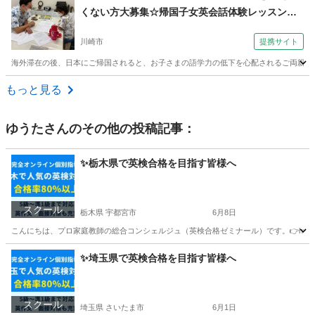
くない方大募集☆帰国子女英会話体験レッスン
（外語学院 インターエド 新百合ヶ丘校）
川崎市
提携サイト
海外滞在の後、日本にご帰国されると、お子さまの語学力の低下を心配されるご両親も多
神奈川
川崎市
英会話
もっと見る
ゆうた
さんのその他の投稿記事：
✨栃木県で英検合格を目指す皆様へ
スクール
栃木県 宇都宮市
6月8日
こんにちは、プロ家庭教師の総合コンシェルジュ（英検合格ゼミナール）です。👉https://ka
栃木
宇都宮市
英検
鈴木
✨埼玉県で英検合格を目指す皆様へ
スクール
埼玉県 さいたま市
6月1日