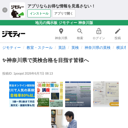
アプリならお得な情報を見逃さない！
インストール
アプリで開く
地元の掲示板 ジモティー 神奈川版
神奈川県
検索
ログイン
投稿
ジモティー
教室・スクール
英語
英検
神奈川県の英検
横浜市
✨神奈川県で英検合格を目指す皆様へ
投稿ID: 1poopd
2026年6月7日 08:13