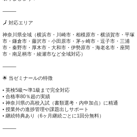
⸻

🗾 対応エリア

神奈川県全域（横浜市・川崎市・相模原市・横須賀市・平塚
市・鎌倉市・藤沢市・小田原市・茅ヶ崎市・逗子市・三浦
市・秦野市・厚木市・大和市・伊勢原市・海老名市・座間
市・南足柄市・綾瀬市など全域対応）

⸻

🌟 当ゼミナールの特徴

• 英検5級〜準1級まで完全対応

• 合格率80％超の実績

• 神奈川県の高校入試（書類選考・内申加点）に精通

• 授業外の進捗管理や課題出しサポート

• 継続特典あり（6ヶ月継続ごとに1回分無料）

⸻
