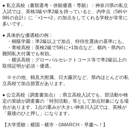
● 私立高校（書類選考・併願優遇・専願）：神奈川県の私立
入試では、英検3級や準2級を持っていると、内申点（5科や
9科の合計）に「+1〜+2」の加点をしてくれる学校が非常に
多いです。

● 具体的な優遇校の例：

　・桐蔭学園：準2級以上で加点、特待生選抜の基準にも。

　・青稜高校：英検2級で5科に+1加点など、都内・県内の
難関私大付属でも有効。

　・横浜高校：グローバルセレクトコース等で準2級以上の
取得証明が必須・優遇。

　※その他、鶴見大附属、日大藤沢など、県内ほとんどの私
立高校で加点措置があります。

● 公立高校（調査書加点）：県立高校入試でも、部活動や検
定の実績が調査書の「特別活動」等として加点対象になる場
合があります。1点の重みが大きい神奈川入試では、英検が
「最後のひと押し」になります。

【大学受験：横国・横市・GMARCH・早慶へ！】
