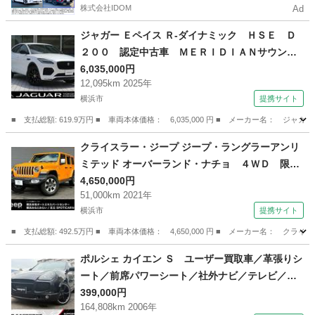
株式会社IDOM
Ad
ジャガー Ｅペイス Ｒ‐ダイナミック ＨＳＥ Ｄ
２００ 認定中古車 ＭＥＲＩＤＩＡＮサウン
ド フロントシートヒーター・クーラー シート
6,035,000円
12,095km 2025年
メモリ アダプティブクルーズコントロール イ
横浜市
提携サイト
ンタラクティブドライバーズディスプレイ ステ
アリングパドルシフト （検10.3）
■ 支払総額: 619.9万円 ■ 車両本体価格： 6,035,000 円 ■ メーカー名：
神奈川
横浜市
その他
クライスラー・ジープ ジープ・ラングラーアンリ
ミテッド オーバーランド・ナチョ ４ＷＤ 限定
２００台 ワンオーナー シルバードアミラー
4,650,000円
51,000km 2021年
純正ナビ・フルセグＴＶ ＪＥＥＰロゴハードタ
横浜市
提携サイト
イヤカバー ＭＯＰＡＲ製ヘッドライナー ＯＶ
ＥＲＬＡＮＤ刺繍入り革シート 認定中古車 （車
■ 支払総額: 492.5万円 ■ 車両本体価格： 4,650,000 円 ■ メーカー名
検整備付）
神奈川
横浜市
その他
ポルシェ カイエン Ｓ ユーザー買取車／革張りシ
ート／前席パワーシート／社外ナビ／テレビ／バ
ックカメラ／前席シートヒーター／社外アルミホ
399,000円
164,808km 2006年
イール／ＥＴＣ （車検整備付）