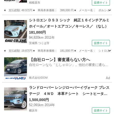
相模原市
提携サイト
■ 支払総額: 49.9万円 ■ 車両本体価格： 399,000 円 ■ メーカー名： ポ
神奈川
相模原市
その他
シトロエン ＤＳ３ シック 純正１６インチアルミ
ホイール／オートエアコン／キーレス／ （なし）
181,000円
94,820km 2011年
茨城県 つくば市
提携サイト
■ 支払総額: 19.8万円 ■ 車両本体価格： 181,000 円 ■ メーカー名： シ
茨城
つくば市
その他
【自社ローン】審査通らない方へ
自社ローンなら「じしゃロン」。他社の審査に通らな
かった方も
株式会社IDOM
Ad
ランドローバー レンジローバーイヴォーク プレス
テージ ４ＷＤ 本革Ｐシート シートヒーター
＆メモリ機能付 ナビ ＢＴ接続 地デジＴＶ
1,500,000円
52,091km 2014年
ＦＳＲカメラ メリディアンサウンド ＥＴＣ
横浜市
提携サイト
プッシュスタートボタン スマートキー クルー