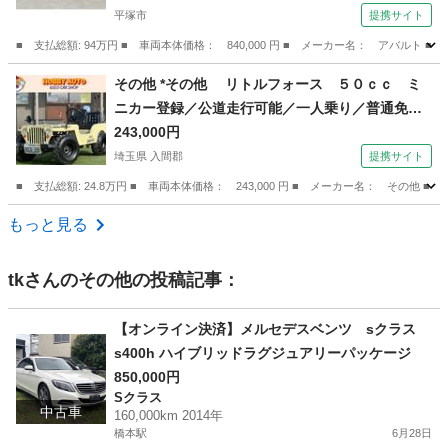
平塚市
提携サイト
■ 支払総額: 94万円 ■ 車両本体価格： 840,000 円 ■ メーカー名： アバル
神奈川
平塚市
その他
その他 *その他 リトルフォース ５０ｃｃ ミ
ニカー登録／公道走行可能／一人乗り／普通免許
運転ＯＫ／ （なし）
243,000円
埼玉県 入間郡
提携サイト
■ 支払総額: 24.8万円 ■ 車両本体価格： 243,000 円 ■ メーカー名： 
埼玉
入間郡
その他
もっと見る
tk
さんのその他の投稿記事：
【オンライン決済】メルセデスベンツ sクラス
s400h ハイブリッドラグジュアリーパッケージ
850,000円
Sクラス
中古車
160,000km 2014年
橋本駅
6月28日