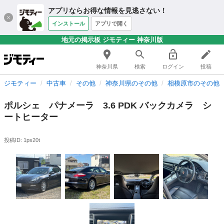
アプリならお得な情報を見逃さない！
インストール
アプリで開く
地元の掲示板 ジモティー 神奈川版
神奈川県
検索
ログイン
投稿
ジモティー
中古車
その他
神奈川県のその他
相模原市のその他
ポルシェ パナメーラ 3.6 PDK バックカメラ シ
ートヒーター
投稿ID: 1ps20t