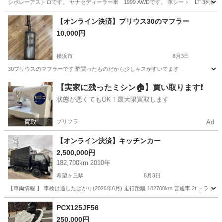
シボレーアストロです。 ヤナセディーラー車 1999 AWDです。 革シート LT 3列
神奈川
横浜市
市が尾駅
その他
【オンライン決済】プリウス30のマフラー
10,000円
横浜市
8月3日
30プリウスのマフラーです 酢買ったものだから少しキスがすいてます
神奈川
横浜市
その他
【実家に残ったミシン🏠】買い取ります❗️
状態が悪くてもOK！最大限買取します
プリフラ
Ad
【オンライン決済】キッチンカー
2,500,000円
182,700km 2010年
希望ヶ丘駅
8月3日
【車両情報 】 車検は通したばかり(2026年6月) 走行距離 182700km 普通車 2t トラック ISUZ
神奈川
横浜市
希望ヶ丘駅
その他
冷凍庫
PCX125JF56
250,000円