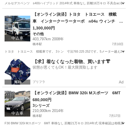
メルセデスベンツ s400ハイブリッド 2014年式 車検なし 距離16万キロ 不具合
神奈川
相模原市
橋本駅
Sクラス
【オンライン決済】トヨタ トヨエース 積載
車 インタークーラーターボ n04c ウィンチ リ
モコン
1,300,000円
その他
中古車
403,797km 2008年
橋本駅
7月10日
トヨタ トヨエース 積載車です。 3トン 寸法765 225 252です。5メーター越え2ト
神奈川
相模原市
橋本駅
その他
【求】着なくなった着物、買います👘
状態が悪くてもOK！最大限買取します
プリフラ
Ad
【オンライン決済】BMW 320i Mスポーツ 6MT
680,000円
3シリーズ
210,000km 2014年
中古車
橋本駅
7月17日
F30 BMW 320i Mスポーツ 6MT 車検なし 距離21万キロ 2014年式 現車確