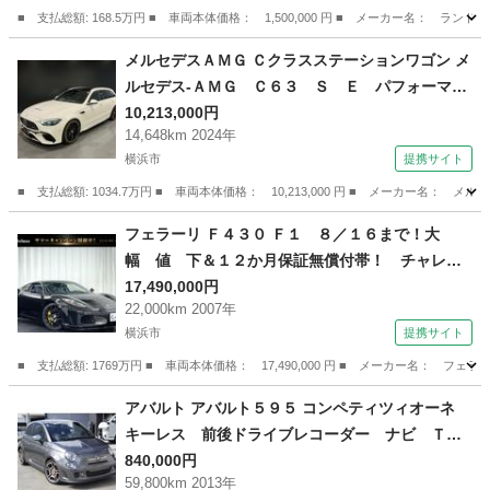
ズコントロール 電動バックドア （車検整備付）
■ 支払総額: 168.5万円 ■ 車両本体価格： 1,500,000 円 ■ メーカー名
神奈川
横浜市
その他
メルセデスＡＭＧ Ｃクラスステーションワゴン メ
ルセデス‐ＡＭＧ Ｃ６３ Ｓ Ｅ パフォーマン
ス ステーシ ョーンワゴン ＡＭＧパフォーマ
10,213,000円
14,648km 2024年
ンスパッケージ （検9.8）
横浜市
提携サイト
■ 支払総額: 1034.7万円 ■ 車両本体価格： 10,213,000 円 ■ メーカー
神奈川
横浜市
その他
フェラーリ Ｆ４３０ Ｆ１ ８／１６まで！大
幅 値 下＆１２か月保証無償付帯！ チャレン
ジＡＷ オオニシヒートマジック可変マフラー
17,490,000円
22,000km 2007年
リアカーボングリル カーボンブレーキ パーク
横浜市
提携サイト
センサー カーボンパネル クラッチウェア残９
０％ （検9.4）
■ 支払総額: 1769万円 ■ 車両本体価格： 17,490,000 円 ■ メーカー名
神奈川
横浜市
その他
アバルト アバルト５９５ コンペティツィオーネ
キーレス 前後ドライブレコーダー ナビ Ｔ
Ｖ ＥＴＣ （なし）
840,000円
59,800km 2013年