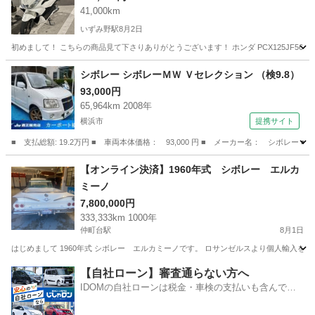
41,000km
いずみ野駅
8月2日
初めまして！ こちらの商品見て下さりありがとうございます！ ホンダ PCX125JF56 
神奈川
横浜市
いずみ野駅
その他
PCX
シボレー シボレーＭＷ Ｖセレクション （検9.8）
93,000円
65,964km 2008年
横浜市
提携サイト
■ 支払総額: 19.2万円 ■ 車両本体価格： 93,000 円 ■ メーカー名： シボレー 
神奈川
横浜市
その他
【オンライン決済】1960年式 シボレー エルカ
ミーノ
7,800,000円
333,333km 1000年
仲町台駅
8月1日
はじめまして 1960年式 シボレー エルカミーノです。 ロサンゼルスより個人輸入をしまし
神奈川
横浜市
仲町台駅
その他
【自社ローン】審査通らない方へ
IDOMの自社ローンは税金・車検の支払いも含んでい
るので毎月の支払額は一定