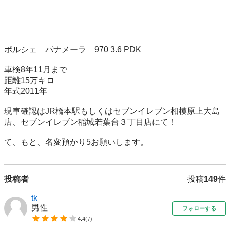
ポルシェ　パナメーラ　970 3.6 PDK

車検8年11月まで　

距離15万キロ

年式2011年

現車確認はJR橋本駅もしくはセブンイレブン相模原上大島
店、セブンイレブン稲城若葉台３丁目店にて！

て、もと、名変預かり5お願いします。
投稿者
投稿
149
件
tk
男性
フォローする
4.4
(
7
)