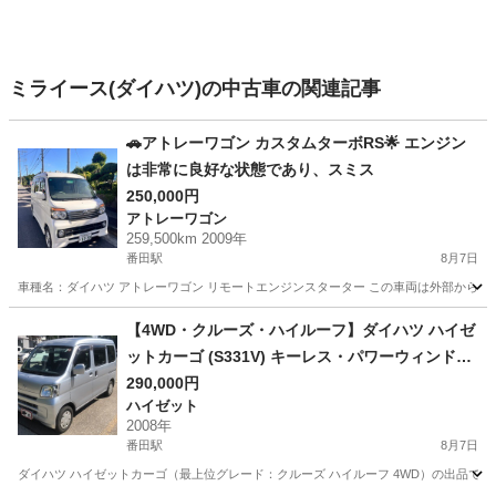
ミライース(ダイハツ)の中古車の関連記事
🚗アトレーワゴン カスタムターボRS🌟 エンジン
は非常に良好な状態であり、スミス
250,000円
アトレーワゴン
259,500km 2009年
番田駅
8月7日
車種名：ダイハツ アトレーワゴン リモートエンジンスターター この車両は外部から遠隔操作で
神奈川
愛甲郡
番田駅
アトレーワゴン
【4WD・クルーズ・ハイルーフ】ダイハツ ハイゼ
ットカーゴ (S331V) キーレス・パワーウィンド
ウ・冷房良好
290,000円
ハイゼット
2008年
番田駅
8月7日
ダイハツ ハイゼットカーゴ（最上位グレード：クルーズ ハイルーフ 4WD）の出品です