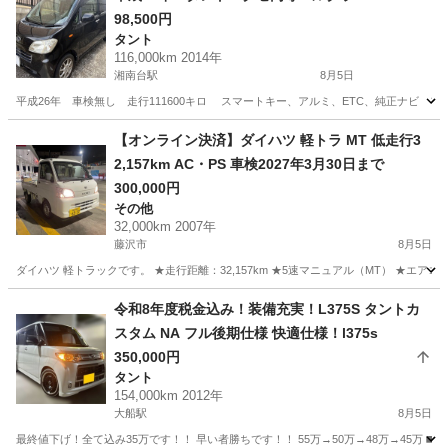
98,500円
タント
116,000km 2014年
湘南台駅
8月5日
平成26年 車検無し 走行111600キロ スマートキー、アルミ、ETC、純正ナビ フ
神奈川
藤沢市
湘南台駅
タント
ルクラ
【オンライン決済】ダイハツ 軽トラ MT 低走行3
2,157km AC・PS 車検2027年3月30日まで
300,000円
その他
32,000km 2007年
藤沢市
8月5日
ダイハツ 軽トラックです。 ★走行距離：32,157km ★5速マニュアル（MT） ★エア
神奈川
藤沢市
その他
令和8年度税金込み！装備充実！L375S タントカ
スタム NA フル後期仕様 快適仕様！l375s
350,000円
タント
154,000km 2012年
大船駅
8月5日
最終値下げ！全て込み35万です！！ 早い者勝ちです！！ 55万→50万→48万→45万 ◼️L375S