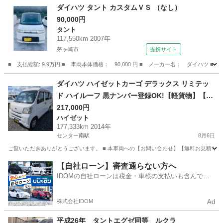
神奈川
相模原市
原当麻駅
ハイゼット
ダイハツ タント カスタムＶＳ （なし）
90,000円
タント
117,550km 2007年
茅ヶ崎市
提携サイト
■ 支払総額: 9.9万円 ■ 車両本体価格： 90,000 円 ■ メーカー名： ダイハツ ■
神奈川
茅ヶ崎市
タント
ダイハツ ハイゼットカーゴ デラックス リミテッ
ド ハイルーフ 黒ナンバー登録OK!【軽貨物】【配
送】 ホワイト 走行177,333km 在庫日数 2日 広告
217,000円
ハイゼット
業販 輸出 見積 車検 リ券 鑑定 クーポン
177,333km 2014年
センター南駅
8月6日
ご覧いただきありがとうございます。 ■ 本車両への【お問い合わせ】【無料お見積り】
神奈川
横浜市
センター南駅
ハイゼット
車両
【自社ローン】審査通らない方へ
IDOMの自社ローンは税金・車検の支払いも含んでい
るので毎月の支払額は一定
株式会社IDOM
Ad
平成26年 タントエグゼ同等 ルクラ