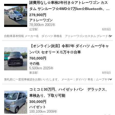
神奈川
座間市
座間駅
タント
軽自動車
諸費用なし☆車検2年付き☆アトレーワゴン カス
タム サンルーフ☆4WD☆7万km☆Bluetooth、オ
ーディオ☆キーレス
279,900円
アトレーワゴン
78,000km 2001年
辻堂駅
8月5日
自動車基本情報 メーカー名 ダイハツ 車種名 アトレーワゴンカスタム グレード名 ハイルーフ、サ
神奈川
藤沢市
辻堂駅
アトレーワゴン
【オンライン決済】令和7年 ダイハツ ムーヴキャ
ンバス セオリー X /1万キロ台車
760,000円
その他
5,500km 2025年
東京駅
8月5日
落札前に一度現車確認をお願いいたします。 メーカー：ダイハツ 車名：ムーブキヤンバス グレード:
神奈川
横浜市
東京駅
その他
コミコミ30万円、ハイゼットバン デラックス、
車検あり、下取り可能
300,000円
ハイゼット
100,100km 2009年