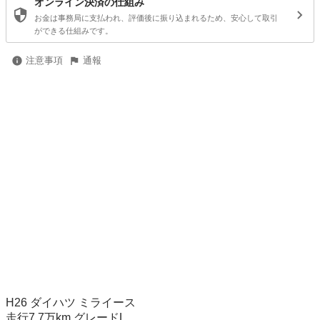
オンライン決済の仕組み
お金は事務局に支払われ、評価後に振り込まれるため、安心して取引
ができる仕組みです。
注意事項
通報
H26 ダイハツ ミライース

走行7.7万km グレードL 
