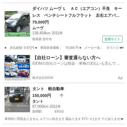
神奈川
鎌倉市
大船駅
タント
後期
ダイハツ ムーヴ Ｌ ＡＣ（エアコン）不良 キー
レス ベンチシートフルフラット 左右エアバッ
ク パワステ フロントベンチシート ＡＢＳ
79,000円
ムーヴ
（検9.2）
139,454km 2011年
群馬県 安中市
提携サイト
■ 支払総額: 9.9万円 ■ 車両本体価格： 79,000 円 ■ メーカー名： ダイ
群馬
安中市
ムーヴ
【自社ローン】審査通らない方へ
IDOMの自社ローンは税金・車検の支払いも含んでい
るので毎月の支払額は一定
株式会社IDOM
Ad
タント 軽自動車
150,000円
タント
87,000km 2011年
座間駅
8月5日
車両特に問題ありません エアコン効きます 傷あります ETCつけます ナビありません 