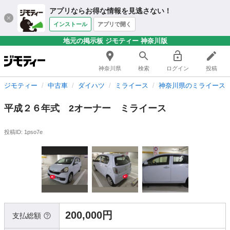
アプリならお得な情報を見逃さない！
インストール
アプリで開く
地元の掲示板 ジモティー 神奈川版
神奈川県
検索
ログイン
投稿
ジモティー
中古車
ダイハツ
ミライース
神奈川県のミライース
平成２６年式 2オーナー ミライース
投稿ID: 1pso7e
200,000円
支払総額