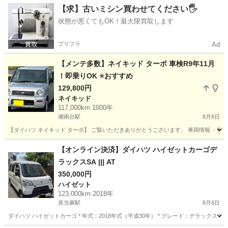
神奈川
愛甲郡
番田駅
ハイゼット
【求】古いミシン買わせてください🖐️
状態が悪くてもOK！最大限買取します
プリフラ
Ad
【メンテ多数】ネイキッド ターボ 車検R9年11月
！即乗りOK ⭐おすすめ
129,800円
ネイキッド
117,000km 1000年
湘南台駅
8月6日
【ダイハツ ネイキッド ターボ】 ご覧いただきありがとうございます。 車両情報 ・型式：G
神奈川
藤沢市
湘南台駅
ネイキッド
ターボ
【オンライン決済】ダイハツ ハイゼットカーゴデ
ラックスSA ||| AT
350,000円
ハイゼット
123,000km 2018年
原当麻駅
8月6日
ダイハツ ハイゼットカーゴ * 年式：2018年式（平成30年） * グレード：デラックス SA * 走