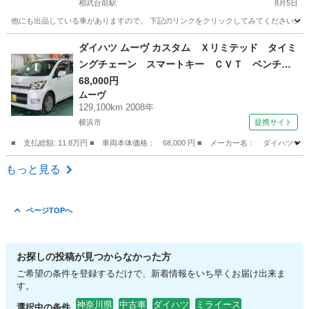
相武台前駅
8月5日
他にも出品している車がありますので、 下記のリンクをクリックしてみてください。 https://jmty.jp/p
神奈川
相模原市
相武台前駅
ハイゼット
カーゴ
ダイハツ ムーヴ カスタム Ｘリミテッド タイミ
ングチェーン スマートキー ＣＶＴ ベンチシ
ート フルフラット 社外アルミホール フォグ
68,000円
ムーヴ
ランプ インパネシフト 衝突安全ボディ 盗難
129,100km 2008年
防止システム 電格ミラー パワステ ＡＢＳ
横浜市
提携サイト
Ｗエアバック （検9.2）
■ 支払総額: 11.8万円 ■ 車両本体価格： 68,000 円 ■ メーカー名： ダ
神奈川
横浜市
ムーヴ
もっと見る
ページTOPへ
お探しの投稿が見つからなかった方
ご希望の条件を登録するだけで、新着情報をいち早くお届け出来ま
す。
神奈川県
中古車
ダイハツ
ミライース
選択中の条件