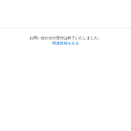
お問い合わせの受付は終了いたしました。
関連投稿をみる
初めての方へ
利用規約
プライバシーポリシー
プライバシー・ステートメント
健全化に資する運用方針
お問い合わせ
運営会社
サイトマップ
ご利用ガイド
フリーワードで探す
PC版で表示
都道府県選択