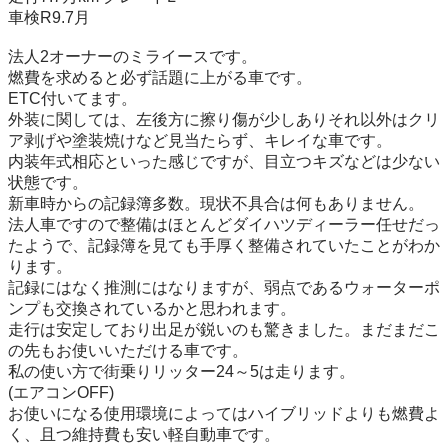
車検R9.7月

法人2オーナーのミライースです。

燃費を求めると必ず話題に上がる車です。

ETC付いてます。

外装に関しては、左後方に擦り傷が少しありそれ以外はクリ
ア剥げや塗装焼けなど見当たらず、キレイな車です。

内装年式相応といった感じですが、目立つキズなどは少ない
状態です。

新車時からの記録簿多数。現状不具合は何もありません。

法人車ですので整備はほとんどダイハツディーラー任せだっ
たようで、記録簿を見ても手厚く整備されていたことがわか
ります。

記録にはなく推測にはなりますが、弱点であるウォーターポ
ンプも交換されているかと思われます。

走行は安定しており出足が鋭いのも驚きました。まだまだこ
の先もお使いいただける車です。

私の使い方で街乗りリッター24～5は走ります。

(エアコンOFF)

お使いになる使用環境によってはハイブリッドよりも燃費よ
く、且つ維持費も安い軽自動車です。
