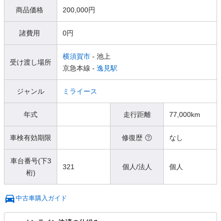
商品価格
200,000円
諸費用
0円
横須賀市
- 池上
受け渡し場所
京急本線 -
逸見駅
ジャンル
ミライース
年式
走行距離
77,000km
車検有効期限
修復歴
なし
車台番号(下3
321
個人/法人
個人
桁)
中古車購入ガイド