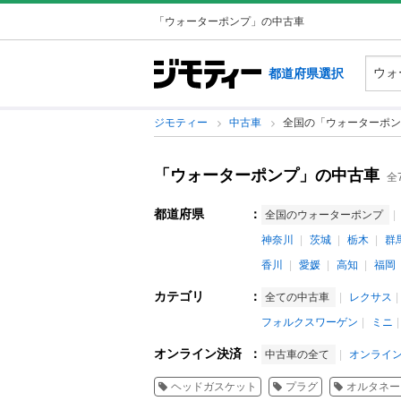
「ウォーターポンプ」の中古車
都道府県選択
ジモティー
中古車
全国の「ウォーターポン
「ウォーターポンプ」の中古車
全
都道府県
：
全国のウォーターポンプ
神奈川
茨城
栃木
群
香川
愛媛
高知
福岡
カテゴリ
：
全ての中古車
レクサス
フォルクスワーゲン
ミニ
オンライン決済
：
中古車の全て
オンライ
ヘッドガスケット
プラグ
オルタネー