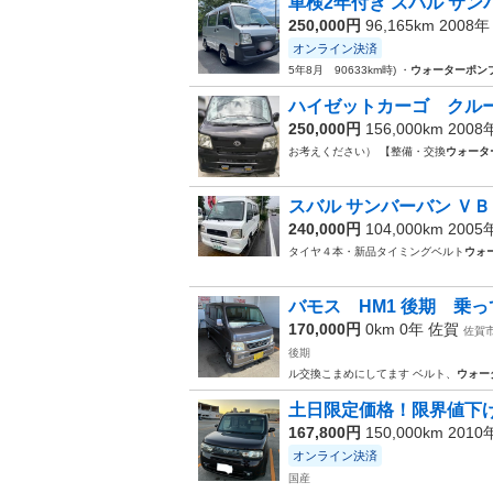
車検2年付き スバル サンバー 
250,000円
96,165km 2008
オンライン決済
5年8月 90633km時) ・
ウォーターポン
ハイゼットカーゴ クルーズ
250,000円
156,000km 200
お考えください） 【整備・交換
ウォータ
スバル サンバーバン ＶＢ
240,000円
104,000km 200
タイヤ４本・新品タイミングベルト
ウォ
バモス HM1 後期 乗
170,000円
0km 0年
佐賀
佐賀
後期
ル交換こまめにしてます ベルト、
ウォー
土日限定価格！限界値下げ
167,800円
150,000km 201
オンライン決済
国産