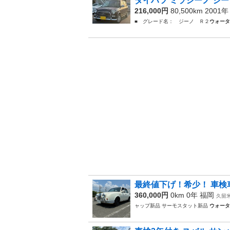
ダイハツ ミラジーノ ジー
216,000円
80,500km 2001
■ グレード名： ジーノ Ｒ２
ウォータ
最終値下げ！希少！ 車検
360,000円
0km 0年
福岡
久留
ャップ新品 サーモスタット新品
ウォータ