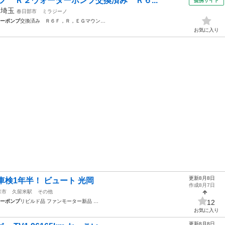
ノ Ｒ２ウォーターポンプ交換済み Ｒ６...
提携サイト
年
埼玉
春日部市
ミラジーノ
ーポンプ
交換済み Ｒ６Ｆ，Ｒ，ＥＧマウン…
お気に入り
更新8月8日
車検1年半！ ビュート 光岡
作成8月7日
米市
久留米駅
その他
ーポンプ
リビルド品 ファンモーター新品 …
12
お気に入り
更新8月8日