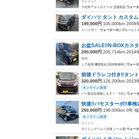
エレメント
チ社外アルミホイール 交換部品
ウォータ
ダイハツ タント カスタム
199,000円
105,000km 200
ドバイザー
ウォーターポンプ
＆ベルト
お盆SALE‼️N-BOXカ
200,000円
205,714km 201
車両
して使用 機関良好 前回車検時に
ウォータ
前後ドラレコ付き‼️タント L
320,000円
126,200km 201
オンライン決済
パー新品交換致します✨ ・5月に
ウォー
快速‼️バモスターボ‼️車検
250,000円
198,000km 0年
福
オンライン決済
エンジン
タイミングベルト交換 シール類
ウォータ