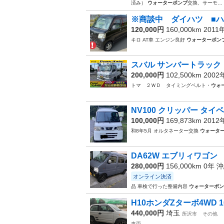
済み）
ウォーターポンプ
交換、サーモ…
※商談中 ダイハツ ■ハ
120,000円
160,000km 2011
キロ AT車 エンジン良好
ウォーターポン
スバル サンバートラック 
200,000円
102,500km 200
トマ ２ＷＤ タイミングベルト・
ウォ
NV100 クリッパー タイ
100,000円
169,873km 201
和8年5月 オルタネーター交換
ウォータ
DA62W エブリィワゴン
280,000円
156,000km 0年
沖
オンライン決済
品 車検で行った整備内容
ウォーターポン
H10ホンダZターボ4WD 1
440,000円
埼玉
所沢市
その他
車両