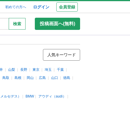
ログイン
会員登録
初めての方へ
投稿画面へ(無料)
検索
人気キーワード
井
山梨
長野
東京
埼玉
千葉
鳥取
島根
岡山
広島
山口
徳島
（メルセデス）
BMW
アウディ（audi）