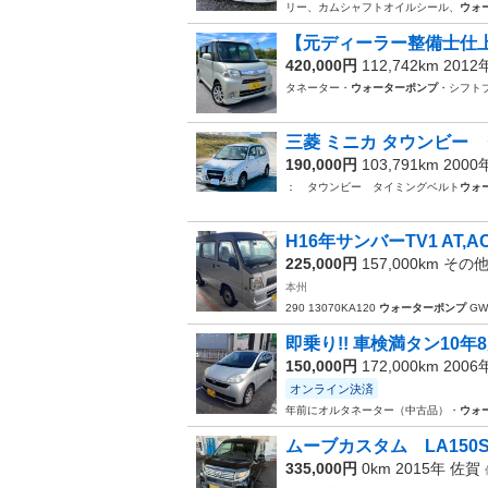
リー、カムシャフトオイルシール、
ウォ
⁠【元ディーラー整備士仕上
420,000円
112,742km 201
タネーター・
ウォーターポンプ
・シフトブ
三菱 ミニカ タウンビー 
190,000円
103,791km 200
： タウンビー タイミングベルト
ウォ
H16年サンバーTV1 AT
225,000円
157,000km その
本州
290 13070KA120
ウォーターポンプ
GWS
即乗り!! 車検満タン10年
150,000円
172,000km 200
オンライン決済
年前にオルタネーター（中古品）・
ウォ
ムーブカスタム LA150
335,000円
0km 2015年
佐賀