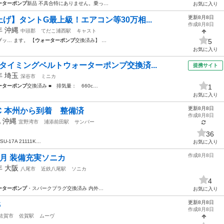
ーターポンプ
新品 不具合特にありません。乗っ…
お気に入り
更新8月8日
げ】タントG最上級！エアコン等30万相...
作成8月8日
2年
沖縄
中頭郡
てだこ浦西駅
キャスト
ッ… ます。 【
ウォーターポンプ
交換済み】 …
5
お気に入り
タイミングベルトウォーターポンプ交換済...
提携サイト
0年
埼玉
深谷市
ミニカ
ーターポンプ
交換済み ■ 排気量： 660c…
1
お気に入り
更新8月8日
,AC 本州から到着 整備済
作成8月8日
他
沖縄
宜野湾市
浦添前田駅
サンバー
36
U-17A 21111K…
お気に入り
作成8月8日
8月 装備充実ソニカ
6年
大阪
八尾市
近鉄八尾駅
ソニカ
4
ーターポンプ
・スパークプラグ交換済み 内外…
お気に入り
更新8月8日
S
作成8月8日
佐賀市
佐賀駅
ムーヴ