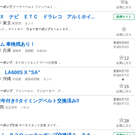
6
ーポンプ
クーラーベルト ファンベルト …
お気に入り
Ｘ ナビ ＥＴＣ ドラレコ アルミホイ...
提携サイト
8年
東京
町田市
タント
＆リ… マートキー
ウォーターポンプ
＆ベルト＆Ｒ…
お気に入り
更新8月8日
スタム 車検残あり！
作成8月8日
4年
兵庫
尼崎市
尼崎駅
N-BOX
12
ーポンプ
、タイロッドエンドブーツの交換 …
お気に入り
更新8月7日
A600S X "SA"
作成8月7日
3年
沖縄
中頭郡
浦添前田駅
タント
15
ターポンプ
、ファンベルト、ラジエーター、ブ…
お気に入り
更新8月7日
2年付き‼️タイミングベルト交換済み‼️
作成8月7日
岡
北九州市
バモス
28
ーポンプ
交換 サーモスタッド交換 タイヤ…
お気に入り