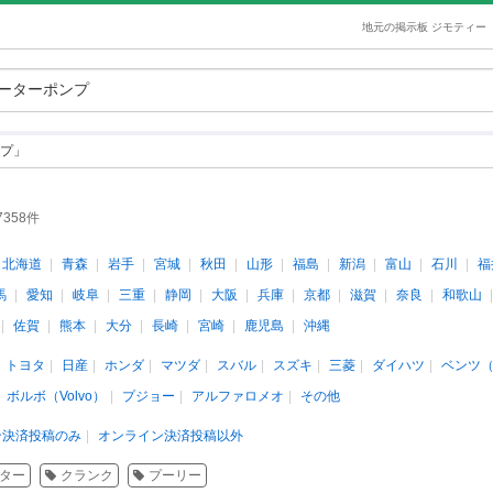
地元の掲示板 ジモティー
プ」
7358件
北海道
青森
岩手
宮城
秋田
山形
福島
新潟
富山
石川
福
馬
愛知
岐阜
三重
静岡
大阪
兵庫
京都
滋賀
奈良
和歌山
佐賀
熊本
大分
長崎
宮崎
鹿児島
沖縄
トヨタ
日産
ホンダ
マツダ
スバル
スズキ
三菱
ダイハツ
ベンツ
ボルボ（Volvo）
プジョー
アルファロメオ
その他
ン決済投稿のみ
オンライン決済投稿以外
ター
クランク
プーリー