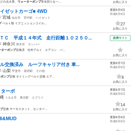
 どの点火系、
ウォーターポンプ
等水回りを一…
お気に入り
更新8月6日
イゼットカーゴ■ 4WD
作成8月6日
年
宮城
仙台市
苦竹駅
ハイゼット
プ
ベルト類 イグニッションコイル…
27
お気に入り
ＴＣ 平成１４年式 走行距離１０２５０...
提携サイト
2年
神奈川
厚木市
サンバー
ーターポンプ
交換済 社外アルミ エアコン パ…
お気に入り
更新8月7日
ベル交換済み ルーフキャリア付き 車...
作成8月6日
2年
山梨
甲斐市
新府駅
その他
ーポンプ
交換 タイミングベルト交換 エア…
6
お気に入り
更新8月7日
 ターボ
作成8月6日
縄
うるま市
東京駅
エブリイ
14
プ
交換 サーモスタット、センター…
お気に入り
更新8月6日
6&MUD
作成8月6日