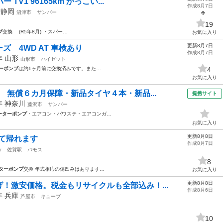
TV1 96165km かっこい...
作成8月7日
年
静岡
沼津市
サンバー
19
プ
交換 (R5年8月) ・スパー…
お気に入り
更新8月7日
 4WD AT 車検あり
作成8月7日
8年
山形
山形市
ハイゼット
ーポンプ
は約1ヶ月前に交換済みです。また…
4
お気に入り
 無償６カ月保障・新品タイヤ４本・新品...
提携サイト
5年
神奈川
藤沢市
サンバー
ーターポンプ
・エアコン・パワステ・エアコンガ…
お気に入り
更新8月8日
って帰れます
作成8月7日
市
佐賀駅
バモス
8
ターポンプ
交換 年式相応の傷凹みはあります…
お気に入り
更新8月8日
！激安価格。税金もリサイクルも全部込み！...
作成8月6日
0年
兵庫
芦屋市
キューブ
10