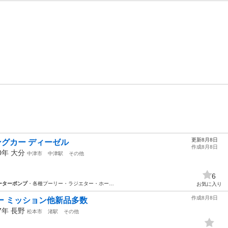
更新8月8日
ングカー ディーゼル
作成8月8日
00年
大分
中津市
中津駅
その他
6
ーターポンプ
・各種プーリー・ラジエター・ホー…
お気に入り
作成8月8日
ーナー ミッション他新品多数
97年
長野
松本市
渚駅
その他