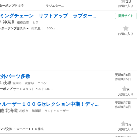
13
ターポンプ
交換済 ラジエター…
お気に入り
ミングチェーン リフトアップ ラプター...
提携サイト
9年
神奈川
相模原市
ミラ
ーターポンプ
交換済 ■ 排気量： 660cc…
お気に入り
更新8月6日
 社外パーツ多数
作成8月5日
3年
茨城
笠間市
友部駅
コペン
ーポンプ
サーモスタット ベルト3本 …
6
お気に入り
更新8月7日
ルーザー１００ Gセレクション中期！ディ...
作成8月4日
の他
北海道
札幌市
旭川駅
ランドクルーザー
15
ンプ
交換 ・スーパーＬＬＣ補充 …
お気に入り