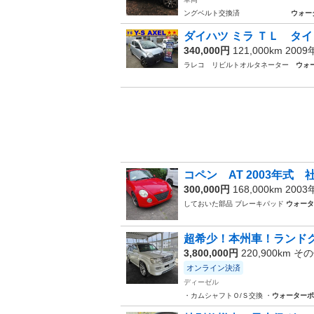
ングベルト交換済
ウォー
ダイハツ ミラ ＴＬ タイ
340,000円
121,000km 200
ラレコ リビルトオルタネーター
ウォ
コペン AT 2003年式
300,000円
168,000km 200
しておいた部品 ブレーキパッド
ウォータ
超希少！本州車！ランドク
3,800,000円
220,900km そ
オンライン決済
ディーゼル
・カムシャフトＯ/Ｓ交換 ・
ウォーターポ