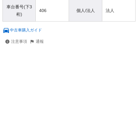
車台番号(下3
406
個人/法人
法人
桁)
中古車購入ガイド
注意事項
通報