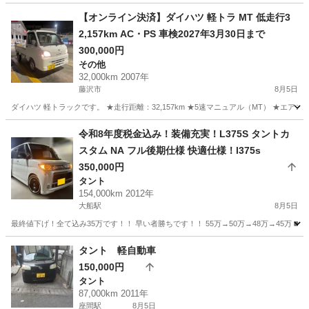
【オンライン決済】ダイハツ 軽トラ MT 低走行3
2,157km AC・PS 車検2027年3月30日まで
300,000円
その他
32,000km 2007年
藤沢市
8月5日
ダイハツ 軽トラックです。 ★走行距離：32,157km ★5速マニュアル（MT） ★エア
神奈川
藤沢市
その他
令和8年度税金込み！装備充実！L375S タントカ
スタム NA フル後期仕様 快適仕様！l375s
350,000円
タント
154,000km 2012年
大船駅
8月5日
最終値下げ！全て込み35万です！！ 早い者勝ちです！！ 55万→50万→48万→45万 ◼️L375S
神奈川
鎌倉市
大船駅
タント
後期
タント 軽自動車
150,000円
タント
87,000km 2011年
座間駅
8月5日