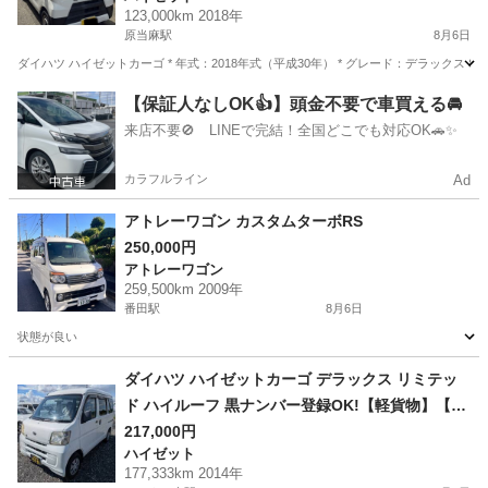
123,000km 2018年
原当麻駅
8月6日
ダイハツ ハイゼットカーゴ * 年式：2018年式（平成30年） * グレード：デラックス SA * 走
神奈川
相模原市
原当麻駅
ハイゼット
【保証人なしOK👍】頭金不要で車買える🚘
来店不要🚫 LINEで完結！全国どこでも対応OK🚗✨
カラフルライン
Ad
アトレーワゴン カスタムターボRS
250,000円
アトレーワゴン
259,500km 2009年
番田駅
8月6日
状態が良い
神奈川
愛甲郡
番田駅
アトレーワゴン
ダイハツ ハイゼットカーゴ デラックス リミテッ
ド ハイルーフ 黒ナンバー登録OK!【軽貨物】【配
送】 ホワイト 走行177,333km 在庫日数 2日 広告
217,000円
ハイゼット
業販 輸出 見積 車検 リ券 鑑定 クーポン
177,333km 2014年