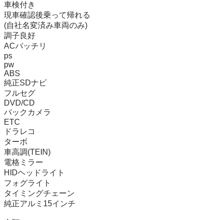
車検付き

現車確認後乗って帰れる

(自社名変済み車両のみ)

調子良好

ACバッチリ

ps

pw

ABS

純正SDナビ

フルセグ

DVD/CD

バックカメラ

ETC

ドラレコ

ターボ

車高調(TEIN)

電格ミラー

HIDヘッドライト

フォグライト

タイミングチェーン

純正アルミ15インチ
