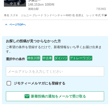
ジムニー
交換済み調子良好！
中古車
148,151km 1000年
湘南台駅
7月29日
車名 スズキ ジムニー グレード ランドベンチャー4WD 色 色替え レッド 年式 平成7年 車検 
神奈川
藤沢市
湘南台駅
ジムニー
車両
ページTOPへ
お探しの投稿が見つからなかった方
ご希望の条件を登録するだけで、新着情報をいち早くお届け出来ま
す。
神奈川県
中古車
ダイハツ
アトレーワゴン
選択中の条件
ジモティーメルマガにも登録する
新着投稿の通知をメールで受け取る