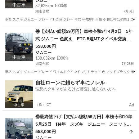
ジムニー
中古車
82,625km 1000年
湘南台駅
7月3日
車名 スズキ ジムニー グレード HC 色 グレー 年式 平成6年 車検 令和10年1月30日 エアコン有無 
神奈川
藤沢市
湘南台駅
ジムニー
車両
🉐【支払い総額59万円】車検令和9年4月2日 5年
式 ジムニー 色変え ETC 5速MTタイベル交換済
み調子良好 修復歴無し 4WD 乗って帰れる！
558,000円
ジムニー
中古車
138,032km 1000年
湘南台駅
7月28日
車名 スズキ ジムニー グレード ワイルドウインドウリミテッド 色 マッドブラック 年式 平成5年 車
神奈川
藤沢市
湘南台駅
ジムニー
車両
自社ローンに頼らず車にノレル
理想のクルマがあるけど審査に通らない方へ
（株）ICT
Ad
🉐最終値下げ【支払い総額59万円】車検令和10年
5月25日 H4年 スズキ ジムニー スコットリ
ミテッド 4WD リフトアップ ワークライト
558,000円
ジムニー