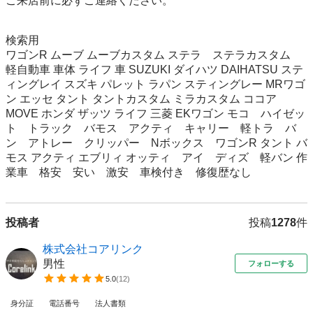
ご来店前に必ずご連絡ください。

検索用

ワゴンR ムーブ ムーブカスタム ステラ　ステラカスタム　 
軽自動車 車体 ライフ 車 SUZUKI ダイハツ DAIHATSU ステ
ィングレイ スズキ パレット ラパン スティングレー MRワゴ
ン エッセ タント タントカスタム ミラカスタム ココア 
MOVE ホンダ ザッツ ライフ 三菱 EKワゴン モコ　ハイゼッ
ト　トラック　バモス　アクティ　キャリー　軽トラ　バ
ン　アトレー　クリッパー　Nボックス　ワゴンR タント バ
モス アクティ エブリィ オッティ　アイ　ディズ　軽バン 作
業車　格安　安い　激安　車検付き　修復歴なし
投稿者
投稿
1278
件
株式会社コアリンク
男性
フォローする
5.0
(
12
)
身分証
電話番号
法人書類