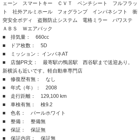
ェーン スマートキー ＣＶＴ ベンチシート フルフラッ
ト 社外アルミホール フォグランプ インパネシフト 衝
突安全ボディ 盗難防止システム 電格ミラー パワステ
ＡＢＳ Ｗエアバック
■ 排気量： 660cc
■ ドア枚数： 5D
■ ミッション： インパネAT
■ 店舗PR文： 最寄駅の鴨居駅 西谷駅まで送迎あり。
新横浜も近いです。軽自動車専門店
■ 修復歴有無： なし
■ 年式（年）： 2008
■ 走行距離： 129,100 km
■ 車検有無： 検9.2
■ 色名： パールホワイト
■ 整備： 整備無
■ 保証： 保証無
■ 保証内容： 保証無