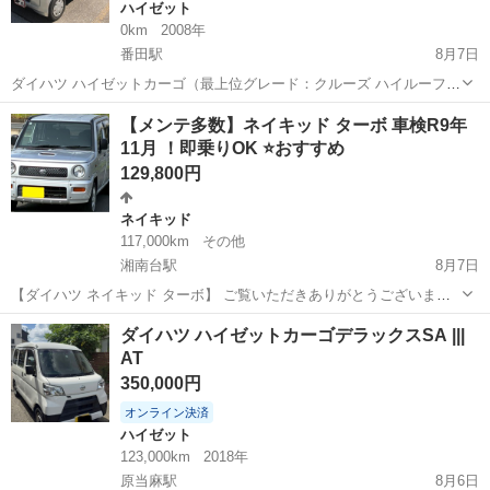
ハイゼット
0km
2008年
番田駅
8月7日
ダイハツ ハイゼットカーゴ（最上位グレード：クルーズ ハイルーフ
4WD）の出品です。 遠方（300km）の長距離走行もエアコンを効かせ
神奈川
愛甲郡
番田駅
ハイゼット
【メンテ多数】ネイキッド ターボ 車検R9年
た状態で何の問題もなく快適に走行できました。燃費も非常に良く経
11月 ！即乗りOK ⭐おすすめ
済的な1台です。 【車...
129,800円
ネイキッド
117,000km
その他
湘南台駅
8月7日
【ダイハツ ネイキッド ターボ】 ご覧いただきありがとうございま
す。 車両情報 ・型式：GF-L750S ・2WD ・ターボ車 車両状態 高速道
神奈川
藤沢市
湘南台駅
ネイキッド
ターボ
ダイハツ ハイゼットカーゴデラックスSA |||
路で約80km走行し、走行チェックを行いましたが、走行中に気になる
AT
不具合は...
350,000円
オンライン決済
ハイゼット
123,000km
2018年
原当麻駅
8月6日