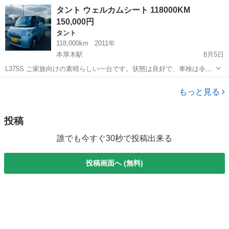
みてください。 https://jmty.jp/profiles/51c5354114269e47c50000fe 最
神奈川
相模原市
相武台前駅
ハイゼット
カーゴ
タント ウェルカムシート 118000KM
後まで連絡...
150,000円
タント
118,000km
2011年
本厚木駅
8月5日
L375S ご家族向けの素晴らしい一台です。状態は良好で、車検は令和
10年7月28日まで有効です。エアコン、スライドドア、パワーウィンド
神奈川
厚木市
本厚木駅
タント
ウ、電動格納ミラー、アルミホイールを装備しており、すべての機能
もっと見る
が正常に動作します。 ...
投稿
誰でも今すぐ30秒で投稿出来る
投稿画面へ (無料)