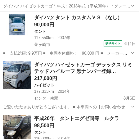
ダイハツ ハイゼットカーゴ * 年式：2018年式（平成30年） * グレー
ド：デラックス SA * 走行距離：123,000km * ミッション：AT（オー
神奈川
相模原市
原当麻駅
ハイゼット
ダイハツ タント カスタムＶＳ （なし）
トマチック） * 型式：EBD-S321V 現...
90,000円
タント
117,550km
2007年
8月1日
提携サイト
茅ヶ崎市
■ 支払総額: 9.9万円 ■ 車両本体価格： 90,000 円 ■ メーカー
名： ダイハツ ■ 車種名： タント ■ グレード名： カスタムＶ
神奈川
茅ヶ崎市
タント
ダイハツ ハイゼットカーゴ デラックス リミ
Ｓ ■ 排気量： 660cc ■ ドア枚数： 5D ■ ミッション： AT4速...
テッド ハイルーフ 黒ナンバー登録…
217,000円
ハイゼット
177,333km
2014年
センター南駅
8月6日
ご覧いただきありがとうございます。 ■ 本車両への【お問い合わせ】
【無料お見積り】【在庫確認】は、お気軽にご連絡ください。 ■ 本車
神奈川
横浜市
センター南駅
ハイゼット
車両
平成26年 タントエグゼ同等 ルクラ
両以外にも、「ジモティー」にておすすめの中古車を多数掲載してお
98,500円
ります。 他の在庫車...
タント
116,000km
2014年