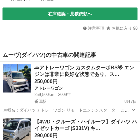
在庫確認・見積依頼へ
注意事項
お気に入り
98
ムーヴ(ダイハツ)の中古車の関連記事
🚗アトレーワゴン カスタムターボRS🌟 エン
ジンは非常に良好な状態であり、ス…
250,000円
アトレーワゴン
259,500km
2009年
番田駅
8月7日
車種名：ダイハツ アトレーワゴン リモートエンジンスターター この
車両は外部から遠隔操作で始動できる。 グレード：アトレーワゴン カ
神奈川
愛甲郡
番田駅
アトレーワゴン
【4WD・クルーズ・ハイルーフ】ダイハツ ハ
スタムターボRS 色：パール 年式：2009年12月 車検満了日：2026年
イゼットカーゴ (S331V) キ…
11月 ...
290,000円