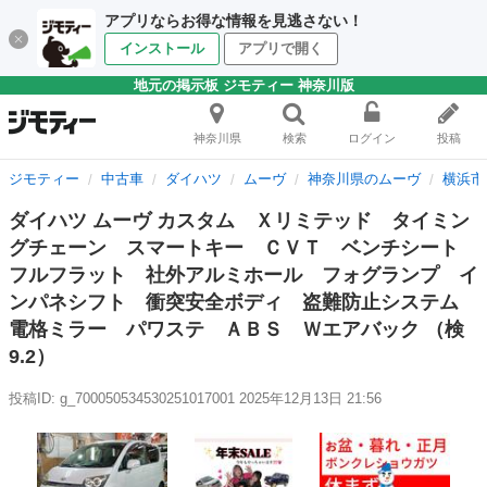
アプリならお得な情報を見逃さない！
インストール
アプリで開く
地元の掲示板 ジモティー 神奈川版
神奈川県
検索
ログイン
投稿
ジモティー
中古車
ダイハツ
ムーヴ
神奈川県のムーヴ
横浜市
ダイハツ ムーヴ カスタム Ｘリミテッド タイミン
グチェーン スマートキー ＣＶＴ ベンチシート
フルフラット 社外アルミホール フォグランプ イ
ンパネシフト 衝突安全ボディ 盗難防止システム
電格ミラー パワステ ＡＢＳ Ｗエアバック （検
9.2）
投稿ID: g_700050534530251017001
2025年12月13日 21:56