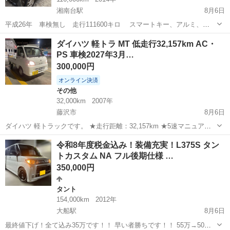
湘南台駅
8月6日
平成26年 車検無し 走行111600キロ スマートキー、アルミ、
ETC、純正ナビ フルセグテレビ、Bluetooth付、外装は、リアハッチ
神奈川
藤沢市
湘南台駅
タント
ルクラ
ダイハツ 軽トラ MT 低走行32,157km AC・
エンブレムあたりに、目立たない凹み、その他は、バンパーに、擦り
PS 車検2027年3月…
傷程度で、状態良好で...
300,000円
オンライン決済
その他
32,000km
2007年
藤沢市
8月6日
ダイハツ 軽トラックです。 ★走行距離：32,157km ★5速マニュアル
（MT） ★エアコン ★パワーステアリング ★車検：2027年3月30日ま
神奈川
藤沢市
その他
令和8年度税金込み！装備充実！L375S タン
で 低走行で、走行状態・機関ともに良好です。 エンジン、ミッショ
トカスタム NA フル後期仕様 …
ン、エア...
350,000円
タント
154,000km
2012年
大船駅
8月6日
最終値下げ！全て込み35万です！！ 早い者勝ちです！！ 55万→50万