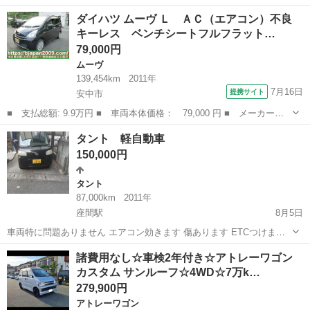
→48万→45万 ◼️L375S タントカスタム フル後期仕様 ◇型式 L375S ◇
神奈川
鎌倉市
大船駅
タント
後期
ダイハツ ムーヴ Ｌ ＡＣ（エアコン）不良
年式 平成24年 7月 ◇車検 令和9年12月17日...
キーレス ベンチシートフルフラット…
79,000円
ムーヴ
139,454km
2011年
7月16日
提携サイト
安中市
■ 支払総額: 9.9万円 ■ 車両本体価格： 79,000 円 ■ メーカー
名： ダイハツ ■ 車種名： ムーヴ ■ グレード名： Ｌ ＡＣ
群馬
安中市
ムーヴ
タント 軽自動車
（エアコン）不良 キーレス ベンチシートフルフラット 左右エア
150,000円
バック パワステ ...
タント
87,000km
2011年
座間駅
8月5日
車両特に問題ありません エアコン効きます 傷あります ETCつけます
ナビありません 宜しくお願い致します
神奈川
座間市
座間駅
タント
軽自動車
諸費用なし☆車検2年付き☆アトレーワゴン
カスタム サンルーフ☆4WD☆7万k…
279,900円
アトレーワゴン