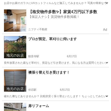
お店やお家のガラスにUVカットフィルムなど施工してみませんか？ 写真や簡単な寸法教
香川
高松市
伏石駅
その他
【格安物件多数✨】家賃4万円以下多数
【保証人ナシ】賃貸物件多数掲載！
ニフティ不動産
Ad
プロが剪定、草刈りに伺います
地元のお店
観音寺駅
6月17日
長年放置された庭など草刈り、剪定など引き受けます。気になる方は質問ください。 
香川
観音寺市
観音寺駅
草刈り
空き地
襖張り替え引き受けます！
地元のお店
伏石駅
6月17日
破れた襖などありませんか？ 比較的安く張り替えいたします！ ちょっとしてみたいなぁと思ったら1
香川
高松市
伏石駅
その他
ホームページ
扉リフォーム