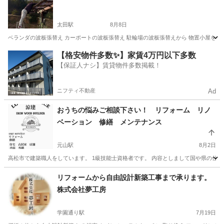
太田駅
8月8日
ベランダの波板張替え カーポートの波板張替え 駐輪場の波板張替えから 物置小屋を
香川
高松市
太田駅
その他
【格安物件多数✨】家賃4万円以下多数
【保証人ナシ】賃貸物件多数掲載！
ニフティ不動産
Ad
おうちの悩みご相談下さい！ リフォーム リノ
ベーション 修繕 メンテナンス
元山駅
8月2日
高松市で建築職人をしています。 1級技能士資格者です。 内容としまして国や県の仕
香川
高松市
元山駅
その他
火災保険
リフォームから自由設計新築工事まで承ります。
株式会社夢工房
学園通り駅
7月19日