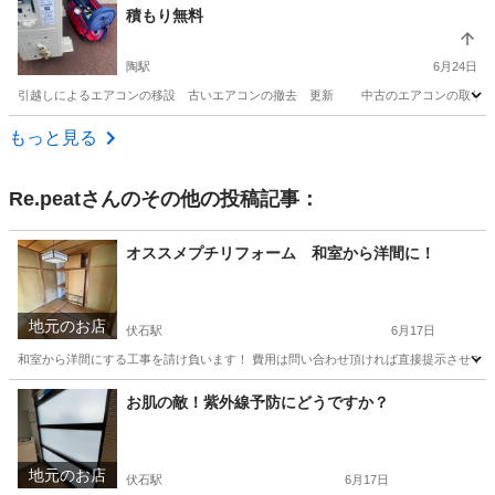
積もり無料
陶駅
6月24日
引越しによるエアコンの移設 古いエアコンの撤去 更新 中古のエアコンの取り付け
香川
綾歌郡
陶駅
電気工事
無料
もっと見る
Re.peat
さんのその他の投稿記事：
オススメプチリフォーム 和室から洋間に！
地元のお店
伏石駅
6月17日
和室から洋間にする工事を請け負います！ 費用は問い合わせ頂ければ直接提示させていただきます！
香川
高松市
伏石駅
その他
お肌の敵！紫外線予防にどうですか？
地元のお店
伏石駅
6月17日