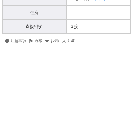
住所
-
直接/仲介
直接
注意事項
通報
お気に入り 40