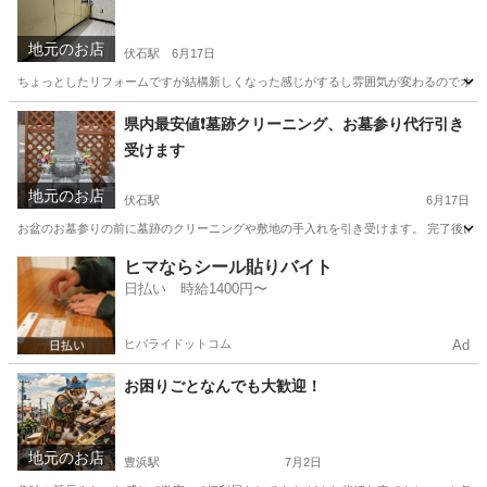
地元のお店
伏石駅
6月17日
ちょっとしたリフォームですが結構新しくなった感じがするし雰囲気が変わるのでオススメです。
香川
高松市
伏石駅
その他
県内最安値❗️墓跡クリーニング、お墓参り代行引き
受けます
地元のお店
伏石駅
6月17日
お盆のお墓参りの前に墓跡のクリーニングや敷地の手入れを引き受けます。 完了後に写真
香川
高松市
伏石駅
その他
墓参り
ヒマならシール貼りバイト
日払い 時給1400円〜
ヒバライドットコム
Ad
お困りごとなんでも大歓迎！
地元のお店
豊浜駅
7月2日