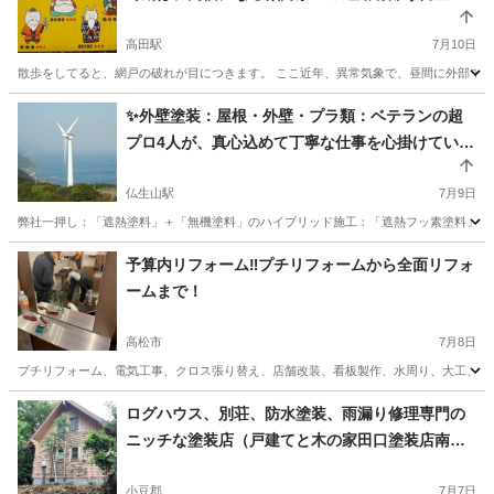
ます。
高田駅
7月10日
散歩をしてると、網戸の破れが目につきます。 ここ近年、異常気象で、昼間に外部での作
香川
高松市
高田駅
その他
網戸
✨外壁塗装：屋根・外壁・プラ類：ベテランの超
プロ4人が、真心込めて丁寧な仕事を心掛けていま
す。是非、ご一報を！
仏生山駅
7月9日
弊社一押し：「遮熱塗料」＋「無機塗料」のハイブリッド施工：「遮熱フッ素塗料」も推
香川
高松市
仏生山駅
その他
外壁塗装
予算内リフォーム‼️プチリフォームから全面リフォ
ームまで！
高松市
7月8日
プチリフォーム、電気工事、クロス張り替え、店舗改装、看板製作、水周り、大工、エク
香川
高松市
リフォーム
見積
ログハウス、別荘、防水塗装、雨漏り修理専門の
ニッチな塗装店（戸建てと木の家田口塗装店南部
本店）
小豆郡
7月7日