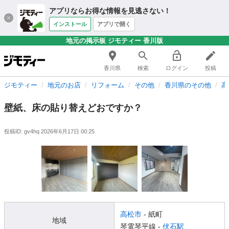
アプリならお得な情報を見逃さない！
インストール
アプリで開く
地元の掲示板 ジモティー 香川版
香川県
検索
ログイン
投稿
ジモティー
地元のお店
リフォーム
その他
香川県のその他
高
壁紙、床の貼り替えどおですか？
投稿ID: gv4hq
2026年6月17日 00:25
高松市
- 紙町
地域
琴電琴平線 -
伏石駅