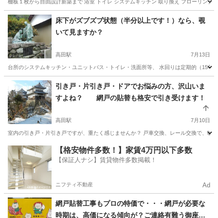
棚板１枚から自由設計新築まで 浴室 トイレ システムキッチン 取り換え フローリン
香川
木田郡
学園通り駅
その他
床下がズブズブ状態（半分以上です！）なら、覗
いて見ますか？
高田駅
7月13日
台所のシステムキッチン・ユニットバス・トイレ・洗面所等、 水回りは定期的（15年）
香川
高松市
高田駅
その他
引き戸・片引き戸・ドアでお悩みの方、沢山いま
すよね？ 網戸の貼替も格安で引き受けます！
高田駅
7月10日
室内の引き戸・片引き戸ですが、重たく感じませんか？ 戸車交換、レール交換で、嘘のよ
香川
高松市
高田駅
その他
【格安物件多数！】家賃4万円以下多数
【保証人ナシ】賃貸物件多数掲載！
ニフティ不動産
Ad
網戸貼替工事もプロの特価で・・・網戸が必要な
時期は、高価になる傾向が？ご連絡有難う御座い