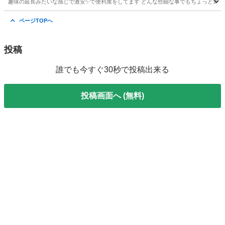
趣味の延長みたいな感じで激安✨で便利屋をしてます どんな些細な事でもちょっと気にな
香川
高松市
豊浜駅
便利屋
人生相談
ページTOPへ
投稿
誰でも今すぐ30秒で投稿出来る
投稿画面へ (無料)