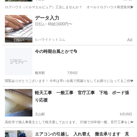
ログハウス（イルマエルピュア）工法しませんか？ オールドログハウス再塗装何度も塗
香川
小豆郡
その他
データ入力
日払い 時給1600円〜
ヒバライドットコム
Ad
今の時期台風とかで🌀
榎井駅
7月6日
閲覧ありがとうございます！ 今年は早い台風で雨漏りをしてお困りになってるご自宅が
香川
仲多度郡
榎井駅
水道工事
軽天工事 一般工事 官庁工事 下地 ボード張
り応援
元山駅
6月29日
高松市で個人事業主として軽天業しております。 37歳で15年程一般、官庁工事をしてき
香川
高松市
元山駅
その他
個人事業主
エアコンの引越し 入れ替え 撤去承ります 見