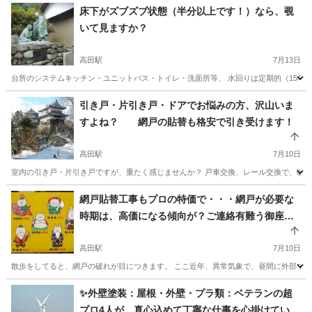
床下がズブズブ状態（半分以上です！）なら、覗
いて見ますか？
高田駅
7月13日
台所のシステムキッチン・ユニットバス・トイレ・洗面所等、 水回りは定期的（15年）
香川
高松市
高田駅
その他
引き戸・片引き戸・ドアでお悩みの方、沢山いま
すよね？ 網戸の貼替も格安で引き受けます！
高田駅
7月10日
室内の引き戸・片引き戸ですが、重たく感じませんか？ 戸車交換、レール交換で、嘘のよ
香川
高松市
高田駅
その他
網戸貼替工事もプロの特価で・・・網戸が必要な
時期は、高価になる傾向が？ご連絡有難う御座い
ます。
高田駅
7月10日
散歩をしてると、網戸の破れが目につきます。 ここ近年、異常気象で、昼間に外部での作
香川
高松市
高田駅
その他
網戸
✨外壁塗装：屋根・外壁・プラ類：ベテランの超
プロ4人が、真心込めて丁寧な仕事を心掛けていま