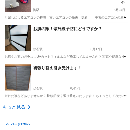
陶駅
6月24日
引越しによるエアコンの移設 古いエアコンの撤去 更新 中古のエアコンの取り付け
香川
綾歌郡
陶駅
電気工事
無料
お肌の敵！紫外線予防にどうですか？
伏石駅
6月17日
お店やお家のガラスにUVカットフィルムなど施工してみませんか？ 写真や簡単な寸法教
香川
高松市
伏石駅
その他
襖張り替え引き受けます！
伏石駅
6月17日
破れた襖などありませんか？ 比較的安く張り替えいたします！ ちょっとしてみたいなぁと思ったら1
香川
高松市
伏石駅
その他
ホームページ
もっと見る
ページTOPへ