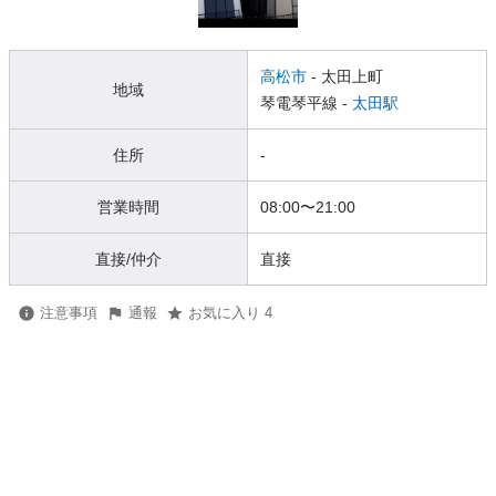
高松市
- 太田上町
地域
琴電琴平線 -
太田駅
住所
-
営業時間
08:00
〜
21:00
直接/仲介
直接
注意事項
通報
お気に入り 4