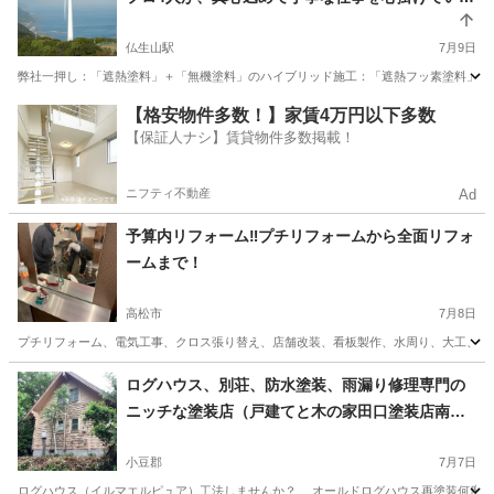
す。是非、ご一報を！
仏生山駅
7月9日
弊社一押し：「遮熱塗料」＋「無機塗料」のハイブリッド施工：「遮熱フッ素塗料」も推
香川
高松市
仏生山駅
その他
外壁塗装
【格安物件多数！】家賃4万円以下多数
【保証人ナシ】賃貸物件多数掲載！
ニフティ不動産
Ad
予算内リフォーム‼️プチリフォームから全面リフォ
ームまで！
高松市
7月8日
プチリフォーム、電気工事、クロス張り替え、店舗改装、看板製作、水周り、大工、エク
香川
高松市
リフォーム
見積
ログハウス、別荘、防水塗装、雨漏り修理専門の
ニッチな塗装店（戸建てと木の家田口塗装店南部
本店）
小豆郡
7月7日
ログハウス（イルマエルピュア）工法しませんか？ オールドログハウス再塗装何度も塗