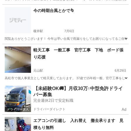
香川
小豆郡
その他
今の時期台風とかで🌀
榎井駅
7月6日
閲覧ありがとうございます！ 今年は早い台風で雨漏りをしてお困りになってるご自宅が
香川
仲多度郡
榎井駅
水道工事
軽天工事 一般工事 官庁工事 下地 ボード張
り応援
元山駅
6月29日
高松市で個人事業主として軽天業しております。 37歳で15年程一般、官庁工事をしてき
香川
高松市
元山駅
その他
個人事業主
【未経験OK🚚】月収30万↑中型免許ドライ
バー募集
完全週休2日で安定転職
ドライバーダイレクト
Ad
エアコンの引越し 入れ替え 撤去承ります 見
積もり無料