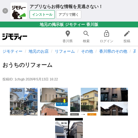
アプリならお得な情報を見逃さない！
インストール
アプリで開く
地元の掲示板 ジモティー 香川版
香川県
検索
ログイン
投稿
ジモティー
地元のお店
リフォーム
その他
香川県のその他
高
おうちのリフォーム
投稿ID: 1cfsgb
2026年5月13日 16:22