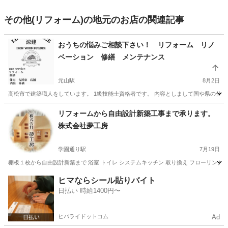
その他(リフォーム)の地元のお店の関連記事
おうちの悩みご相談下さい！ リフォーム リノ
ベーション 修繕 メンテナンス
元山駅
8月2日
高松市で建築職人をしています。 1級技能士資格者です。 内容としまして国や県の仕
香川
高松市
元山駅
その他
火災保険
リフォームから自由設計新築工事まで承ります。
株式会社夢工房
学園通り駅
7月19日
棚板１枚から自由設計新築まで 浴室 トイレ システムキッチン 取り換え フローリン
香川
木田郡
学園通り駅
その他
ヒマならシール貼りバイト
日払い 時給1400円〜
ヒバライドットコム
Ad