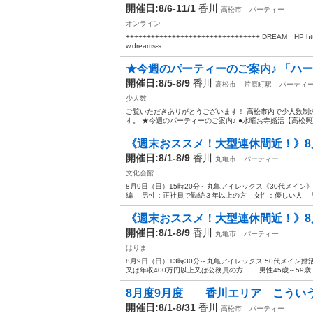
開催日:8/6-11/1
香川
高松市
パーティー
オンライン
++++++++++++++++++++++++++++++++ DREAM HP htt
w.dreams-s...
★今週のパーティーのご案内♪ 「ハ
開催日:8/5-8/9
香川
高松市
片原町駅
パーティ
少人数
ご覧いただきありがとうございます！ 高松市内で少人数制
す。 ★今週のパーティーのご案内♪ ●水曜お寺婚活【高松興正寺別
《週末おススメ！大型連休間近！》8月9
開催日:8/1-8/9
香川
丸亀市
パーティー
文化会館
8月9日（日）15時20分～丸亀アイレックス《30代メイ
編 男性：正社員で勤続３年以上の方 女性：優しい人 男性28
《週末おススメ！大型連休間近！》8月9
開催日:8/1-8/9
香川
丸亀市
パーティー
はりま
8月9日（日）13時30分～丸亀アイレックス 50代メイ
又は年収400万円以上又は公務員の方 男性45歳～59歳 女性
8月度9月度 香川エリア こういう
開催日:8/1-8/31
香川
高松市
パーティー