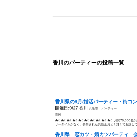
香川のパーティーの投稿一覧
香川県の9月/婚活パーティー・街コ
開催日:9/27
香川
丸亀市
パーティー
市民
☁☾☁☾☁☾☁☾☁☾☁☾☁☾☁☾☁☾☁☾ 月間70,000名
リータイムがなく、参加された異性全員と１対１でお話しでき
香川県 恋カツ・婚カツパーティ 