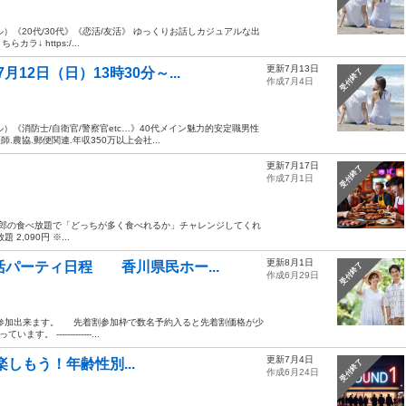
ル）《20代/30代》《恋活/友活》 ゆっくりお話しカジュアルな出
↓ https:/...
更新7月13日
2日（日）13時30分～...
受付終了
作成7月4日
ル）《消防士/自衛官/警察官etc…》40代メイン魅力的安定職男性
農協.郵便関連.年収350万以上会社...
更新7月17日
！
受付終了
作成7月1日
太郎の食べ放題で「どっちが多く食べれるか」チャレンジしてくれ
2,090円 ※...
更新8月1日
活パーティ日程 香川県民ホー...
受付終了
作成6月29日
ィ参加出来ます。 先着割参加枠で数名予約入ると先着割価格が少
------------...
更新7月4日
イ楽しもう！年齢性別...
受付終了
作成6月24日