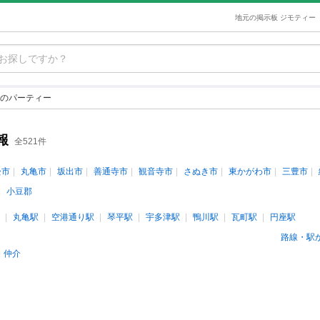
地元の掲示板 ジモティー
のパーティー
報
全521件
松市
丸亀市
坂出市
善通寺市
観音寺市
さぬき市
東かがわ市
三豊市
小豆郡
丸亀駅
空港通り駅
琴平駅
宇多津駅
鴨川駅
瓦町駅
円座駅
路線・駅
仲介