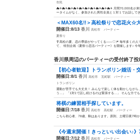
市民
☁✈☁✈☁✈☁✈☁✈☁✈☁✈☁✈☁✈☁✈ 月間70,000名
ータイムがなく、参加された異性全員と１対１でお話しできま
＜MAX60名!!＞高松祭りで恋花火☆
開催日:8/13
香川
高松市
パーティー
夏祭り
🎐高松の夏、恋の季節がやってくる——♡🎆 毎年多くの
て、 特別企画《夏祭り恋活パーティー》を開催します♪ 今年も夜
香川県周辺のパーティーの受付終了投
【初心者歓迎】トランポリン婚活・交
開催日:8/1
香川
高松市
瓦町駅
パーティー
トランポリン
運動が苦手でも大丈夫！ みんなで楽しく体を動かしながら
う…」 「1対1で話し続けるのは緊張する…」 そんな方で
将棋の練習相手探しています。
開催日:7/18
香川
高松市
高松駅
パーティー
こちら初心者、78歳、駒はあります。原則、土曜日夜7時
《今週末開催！きっといい出会い♪》7月1
開催日:7/12
香川
高松市
パーティー