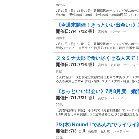
ホール
7月12日（日）15時20分～香川県民ホール（レグザムホー
会い編 男性20歳～39歳 女性20歳～39歳0円 詳しくはこちらカラ
《今週末開催！きっといい出会い♪》7月1
開催日:7/4-7/12
香川
高松市
パーティー
消防士
7月12日（日）13時30分～香川県民ホール（レグザムホー
限定パーティ ※男性：公務員又は安定職（銀行.弁護士.医師.
スタミナ太郎で食い尽くせる人来て
開催日:7/1-7/16
香川
高松市
瓦町駅
パーティー
食欲
こんにちは！ 僕と友達は食欲に自信ありです笑 スタミナ
る人を募集します🔥 詳細 - 場所: スタミナ太郎 - 料金: 食べ放題 
《きっといい出会い》7月8月度 婚
開催日:7/1-7/31
香川
高松市
パーティー
50代
【先着特別割引制度】 今予約で《先着割価格》でパーテ
しUP 男女比率を調整しつつ通常価格に近づく割引設定となっています。 -
7/3(木) Round 1でみんなでワイワ
開催日:7/3
香川
高松市
瓦町駅
パーティー
70歳