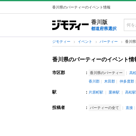
香川県のパーティーのイベント情報
香川版
都道府県選択
ジモティー
イベント
パーティー
香川県
香川県のパーティーのイベント情
市区郡
：
香川県のパーティー
高
香川郡
木田郡
仲多度郡
駅
：
片原町駅
栗林駅
高松駅
投稿者
：
パーティーの全て
直接