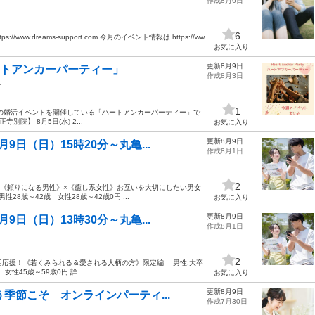
作成8月6日
6
ps://www.dreams-support.com 今月のイベント情報は https://ww
お気に入り
更新8月9日
ートアンカーパーティー」
作成8月3日
ー
1
の婚活イベントを開催している「ハートアンカーパーティー」で
院】 8月5日(水) 2...
お気に入り
更新8月9日
日（日）15時20分～丸亀...
作成8月1日
2
ン》《頼りになる男性》×《癒し系女性》お互いを大切にしたい男女
歳～42歳 女性28歳～42歳0円 ...
お気に入り
更新8月9日
日（日）13時30分～丸亀...
作成8月1日
2
ン婚活応援！《若くみられる＆愛される人柄の方》限定編 男性:大卒
45歳～59歳0円 詳...
お気に入り
更新8月9日
季節こそ オンラインパーティ...
作成7月30日