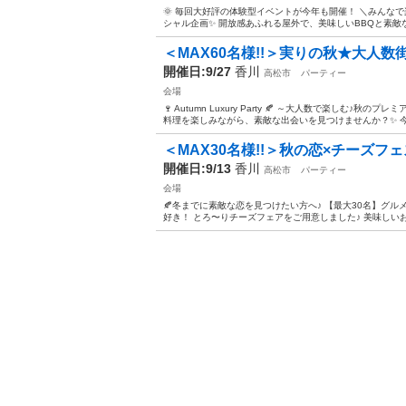
🌞 毎回大好評の体験型イベントが今年も開催！ ＼みんなで
シャル企画✨ 開放感あふれる屋外で、美味しいBBQと素敵な出
＜MAX60名様!!＞実りの秋★大人数街
開催日:9/27
香川
高松市
パーティー
会場
🍷 Autumn Luxury Party 🍂 ～大人数で楽しむ
料理を楽しみながら、素敵な出会いを見つけませんか？✨ 今回
＜MAX30名様!!＞秋の恋×チーズフェス
開催日:9/13
香川
高松市
パーティー
会場
🍂冬までに素敵な恋を見つけたい方へ♪ 【最大30名】グル
好き！ とろ〜りチーズフェアをご用意しました♪ 美味しいお