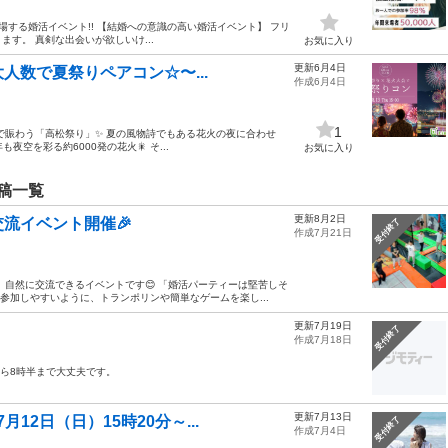
が来場する婚活イベント!! 【結婚への意識の高い婚活イベント】 フリ
す。 真剣な出会いが欲しいけ...
お気に入り
更新6月4日
大人数で夏祭りペアコン☆〜...
作成6月4日
1
人で賑わう「高松祭り」✨ 夏の風物詩でもある花火の夜に合わせ
空を彩る約6000発の花火🎇 そ...
お気に入り
稿一覧
更新8月2日
流イベント開催🎉
受付終了
作成7月21日
、自然に交流できるイベントです😊 「婚活パーティーは堅苦しそ
も参加しやすいように、トランポリンや簡単なゲームを楽し...
更新7月19日
受付終了
作成7月18日
から8時半まで大丈夫です。
更新7月13日
2日（日）15時20分～...
受付終了
作成7月4日