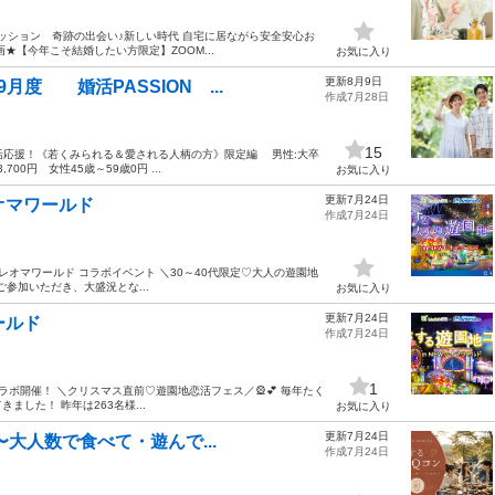
ッション 奇跡の出会い♪新しい時代 自宅に居ながら安全安心お
★【今年こそ結婚したい方限定】ZOOM...
お気に入り
更新8月9日
月度 婚活PASSION ...
作成7月28日
15
ン婚活応援！《若くみられる＆愛される人柄の方》限定編 男性:大卒
0円 女性45歳～59歳0円 ...
お気に入り
更新7月24日
レオマワールド
作成7月24日
 レオマワールド コラボイベント ＼30～40代限定♡大人の遊園地
ご参加いただき、大盛況とな...
お気に入り
更新7月24日
ールド
作成7月24日
1
コラボ開催！ ＼クリスマス直前♡遊園地恋活フェス／🎡💕 毎年たく
した！ 昨年は263名様...
お気に入り
更新7月24日
〜大人数で食べて・遊んで...
作成7月24日