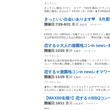
オンライン
オンライン婚活パーティ エリア 7月8月 婚活パーティパ
気軽に婚活しませんか？ 8月3日（月）21時～★月1特別企画
きっといい出会いあります💛 8月度9
開催日:7/28-8/31
香川
高松市
パーティー
メイン
8月9日（日）13時30分～丸亀アイレックス 50代メイ
又は年収400万円以上又は公務員の方 男性45歳～59歳3,70
恋する☆大人の遊園地コンin new
開催日:12/20
香川
丸亀市
パーティー
アトラクション
🎡 毎年大人気の特別企画が今年も開催！✨ リンクストア ×
コン／ 今年の春に開催した遊園地コンでは、 約100名様に
恋する☆遊園地コンin newレオマワ
開催日:11/29
香川
丸亀市
パーティー
アトラクション
🎄年に一度の特別企画✨ リンクストア × レオマワールド 
さんの方にご参加いただく大人気イベントが、今年も帰ってきま
【MAX80名様!!】恋する☆BBQコン
開催日:10/11
香川
さぬき市
パーティー
BBQ