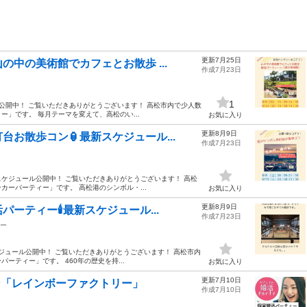
更新7月25日
中の美術館でカフェとお散歩 ...
作成7月23日
1
公開中！ ご覧いただきありがとうございます！ 高松市内で少人数
」です。 毎月テーマを変えて、高松のい...
お気に入り
更新8月9日
お散歩コン🏮最新スケジュール...
作成7月23日
スケジュール公開中！ ご覧いただきありがとうございます！ 高松
ーパーティー」です。 高松港のシンボル・...
お気に入り
更新8月9日
ティー🕯️最新スケジュール...
作成7月23日
ー
ケジュール公開中！ ご覧いただきありがとうございます！ 高松市内
ティー」です。 460年の歴史を持...
お気に入り
更新7月10日
ン「レインボーファクトリー」
作成7月10日