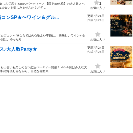
1
楽しむ♡恋するBBQパーティー／ 【限定80名様】の大人数スペ
会いを楽しみませんか？🍖💕 ...
お気に入り
更新7月24日
コンSP★〜ワイン＆グル...
作成7月24日
♪秋のプレミアム街コン～ 秋ならではの心地よい季節に、 美味しいワインやお
は、ゆったり...
お気に入り
更新7月24日
♪大人数Party★
作成7月24日
メも出会いも楽しめる♡恋活パーティー開催！ 🧀✨今回はみんな大
料理を楽しみながら、自然な雰囲気...
お気に入り