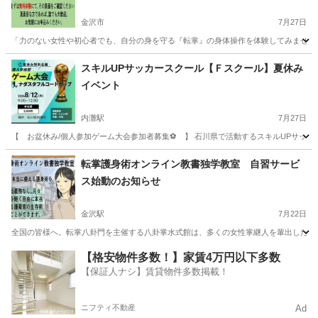
金沢市
7月27日
「力のない女性や初心者でも、自分の身を守る『転掌』の身体操作を体験してみませんか
石川
金沢市
空手/他格闘技
護身術
スキルUPサッカースクール【Ｆスクール】夏休み
イベント
内灘駅
7月27日
【 お盆休み/個人参加ゲーム大会参加者募集⚽ 】 石川県で活動するスキルUPサッカース
石川
河北郡
内灘駅
サッカー
夏休み
転掌護身術オンライン教書独学教室 自習サービ
ス始動のお知らせ
金沢駅
7月22日
全国の皆様へ。転掌八卦門を主催する八卦掌水式館は、多くの女性掌継人を輩出した指導
石川
金沢市
金沢駅
空手/他格闘技
オンライン
【格安物件多数！】家賃4万円以下多数
【保証人ナシ】賃貸物件多数掲載！
ニフティ不動産
Ad