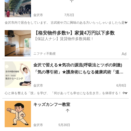
金沢市
7月2日
金沢市内で居合をしています。 古武術や刀に興味のある方いらっしゃいましたら是非連絡
石川
金沢市
その他
居合
【格安物件多数✨】家賃4万円以下多数
【保証人ナシ】賃貸物件多数掲載！
ニフティ不動産
Ad
金沢で習える★気功の源流(呼吸法とツボの刺激)
「気の導引術」★護身術にもなる健康武術「道家
動功術」女性・子供・大人におすすめの習い事
【気のトレーニング 道家道学院】
金沢市
6月8日
心と体を整える「技」を学び、 「何があっても幸せになる生き方」を体得する！ 🔷自分
石川
金沢市
気功
護身術
キッズカンフー教室
金沢市
5月20日