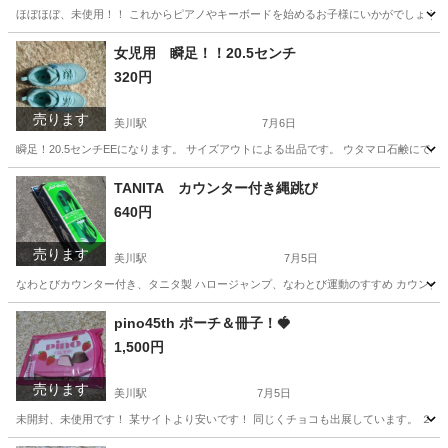
ほぼほぼ、未使用！！ これからピアノやキーボードを始めるお子様にいかがでしょうか？ 
石川
能美郡
美川駅
おもちゃ
カード
女児用 瞬足！！20.5センチ
320円
売ります
美川駅
7月6日
瞬足！20.5センチEEになります。 サイズアウトによる出品です。 ウタマロ石鹸にて
石川
能美郡
美川駅
キッズ用品
瞬足
TANITA カウンター付き縄跳び
640円
売ります
美川駅
7月5日
なわとびカウンター付き、タニタ製 ハロージャンプ、なわとび運動のすすめ カウンター
石川
能美郡
美川駅
その他
カウンター
pino45th ポーチ＆冊子！🍓
1,500円
売ります
美川駅
7月5日
未開封、未使用です！ 某サイトより安いです！ 同じくチョコも出展しています。 ２点まとめ