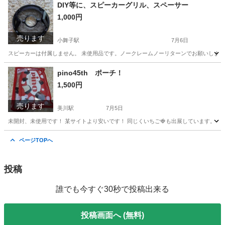
石川
能美郡
美川駅
バッグ
川北
DIY等に、スピーカーグリル、スペーサー
1,000円
売ります
小舞子駅
7月6日
スピーカーは付属しません。 未使用品です。ノークレームノーリターンでお願いします。 
石川
能美市
小舞子駅
カーナビ、テレビ
スペーサー
pino45th ポーチ！
1,500円
売ります
美川駅
7月5日
未開封、未使用です！ 某サイトより安いです！ 同じくいちご🍓も出展しています。 ２点まと
石川
能美郡
美川駅
バッグ
川北
ページTOPへ
投稿
誰でも今すぐ30秒で投稿出来る
投稿画面へ (無料)