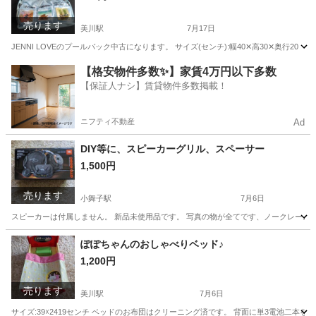
売ります
美川駅
7月17日
JENNI LOVEのプールバック中古になります。 サイズ(センチ):幅40✕高30✕奥行
石川
能美郡
美川駅
その他
JENNI
【格安物件多数✨】家賃4万円以下多数
【保証人ナシ】賃貸物件多数掲載！
ニフティ不動産
Ad
DIY等に、スピーカーグリル、スペーサー
1,500円
売ります
小舞子駅
7月6日
スピーカーは付属しません。 新品未使用品です。 写真の物が全てです、ノークレームノー
石川
能美市
小舞子駅
カーオーディオ
スペーサー
ぽぽちゃんのおしゃべりベッド♪
1,200円
売ります
美川駅
7月6日
サイズ:39☓2419センチ ベッドのお布団はクリーニング済です。 背面に単3電池二