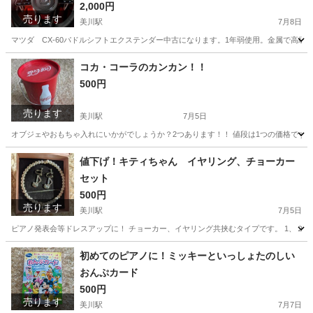
2,000円
売ります
美川駅
7月8日
マツダ CX-60パドルシフトエクステンダー中古になります。1年弱使用。金属で高級感あ
石川
能美郡
美川駅
アクセサリー
パドル
コカ・コーラのカンカン！！
500円
売ります
美川駅
7月5日
オブジェやおもちゃ入れにいかがでしょうか？2つあります！！ 値段は1つの価格です。
石川
能美郡
美川駅
おもちゃ
川北
値下げ！キティちゃん イヤリング、チョーカー
セット
500円
売ります
美川駅
7月5日
ピアノ発表会等ドレスアップに！ チョーカー、イヤリング共挟むタイプです。 1、２
石川
能美郡
美川駅
車のパーツ
キティちゃん
初めてのピアノに！ミッキーといっしょたのしい
おんぷカード
500円
売ります
美川駅
7月7日