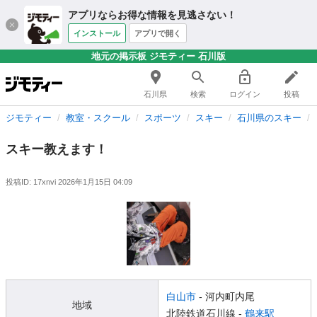
アプリならお得な情報を見逃さない！
インストール
アプリで開く
地元の掲示板 ジモティー 石川版
石川県
検索
ログイン
投稿
ジモティー
教室・スクール
スポーツ
スキー
石川県のスキー
スキー教えます！
投稿ID: 17xnvi
2026年1月15日 04:09
白山市
- 河内町内尾
地域
北陸鉄道石川線 -
鶴来駅