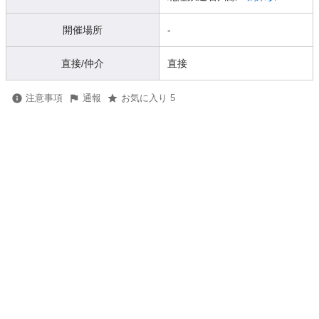
開催場所
-
直接/仲介
直接
注意事項
通報
お気に入り 5