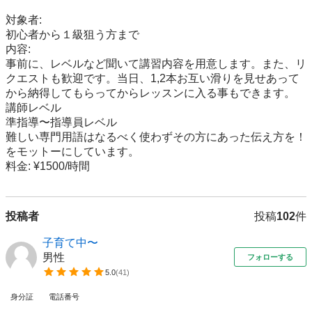
対象者:

初心者から１級狙う方まで

内容: 

事前に、レベルなど聞いて講習内容を用意します。また、リ
クエストも歓迎です。当日、1,2本お互い滑りを見せあって
から納得してもらってからレッスンに入る事もできます。

講師レベル

準指導〜指導員レベル

難しい専門用語はなるべく使わずその方にあった伝え方を！
をモットーにしています。

料金: ¥1500/時間
投稿者
投稿
102
件
子育て中〜
男性
フォローする
5.0
(
41
)
身分証
電話番号