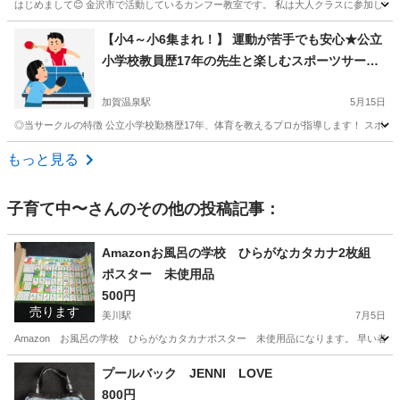
はじめまして😊 金沢市で活動しているカンフー教室です。 私は大人クラスに参加している
石川
金沢市
空手/他格闘技
カンフー
【小4～小6集まれ！】 運動が苦手でも安心★公立
小学校教員歴17年の先生と楽しむスポーツサーク
ル
加賀温泉駅
5月15日
◎当サークルの特徴 公立小学校勤務歴17年、体育を教えるプロが指導します！ スポー
石川
加賀市
加賀温泉駅
スポーツ
サークル
もっと見る
子育て中〜
さんのその他の投稿記事：
Amazonお風呂の学校 ひらがなカタカナ2枚組
ポスター 未使用品
500円
売ります
美川駅
7月5日
Amazon お風呂の学校 ひらがなカタカナポスター 未使用品になります。 早い者勝ちに
石川
能美郡
美川駅
キッズ用品
プールバック JENNI LOVE
800円