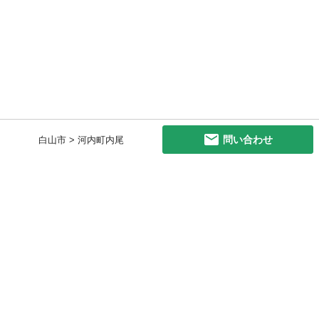
問い合わせ
白山市 > 河内町内尾
初めての方へ
利用規約
プライバシーポリシー
プライバシー・ステートメント
健全化に資する運用方針
お問い合わせ
運営会社
サイトマップ
ご利用ガイド
フリーワードで探す