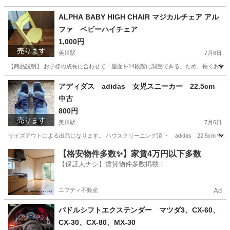
石川
能美郡
美川駅
おもちゃ
ぽぽちゃん
ALPHA BABY HIGH CHAIR マジカルチェア アル
ファ ベビーハイチェア
1,000円
売ります
美川駅
7月6日
【商品説明】 お子様の成長に合わせて「座面を14段階に調整できる」ため、長くお使い
石川
能美郡
美川駅
椅子
マジカルチェア
アディダス adidas 女児スニーカー 22.5cm
中古
800円
売ります
美川駅
7月6日
サイズアウトによる出品になります。 ハウスクリーニング済 ・ adidas 22.5cm 
石川
能美郡
美川駅
靴
adidas
【格安物件多数✨】家賃4万円以下多数
【保証人ナシ】賃貸物件多数掲載！
ニフティ不動産
Ad
パドルシフトエクステンダー マツダ3、CX-60、
CX-30、CX-80、MX-30