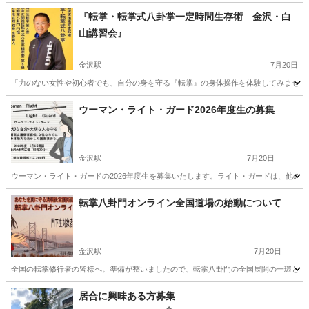
『転掌・転掌式八卦掌一定時間生存術 金沢・白
山講習会』
金沢駅
7月20日
「力のない女性や初心者でも、自分の身を守る『転掌』の身体操作を体験してみませんか？」 初
石川
金沢市
金沢駅
空手/他格闘技
八卦掌
ウーマン・ライト・ガード2026年度生の募集
金沢駅
7月20日
ウーマン・ライト・ガードの2026年度生を募集いたします。ライト・ガードは、他の
石川
金沢市
金沢駅
空手/他格闘技
八卦掌
転掌八卦門オンライン全国道場の始動について
金沢駅
7月20日
全国の転掌修行者の皆様へ。準備が整いましたので、転掌八卦門の全国展開の一環として
石川
金沢市
金沢駅
空手/他格闘技
オンライン
居合に興味ある方募集