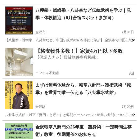
石川
金沢市
東金沢駅
ヨガ
お寺
八極拳・蟷螂拳・八卦掌など伝統武術を学ぶ｜見
学・体験歓迎（9月合宿スポット参加可）
金沢市
7月31日
【八極拳・蟷螂拳・八卦掌など、中国伝統武術を本格的に学ぶ】 金沢市で中国伝統武術（
石川
金沢市
その他
武術
【格安物件多数！】家賃4万円以下多数
【保証人ナシ】賃貸物件多数掲載！
ニフティ不動産
Ad
まずは無料体験から。転掌八卦門～護衛武術『転
掌』を世界で唯一伝える「八卦掌水式館」
金沢駅
7月29日
八卦掌水式館（以下「弊門」と呼ぶ）と弊門ホームぺージ・転掌八卦門についてご紹介いたします。 八卦掌水式館
石川
金沢市
金沢駅
空手/他格闘技
八卦掌
金沢転掌八卦門の26年度 護身術「一定時間生存
術」教室 後期開催のお知らせ