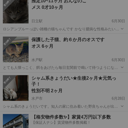
推定10~11ヶ月 おんなのこ
鈴のついたオモチャが好きで、すぐ反応します。 眠くなると一人で布
メス 0才10ヶ月
団に行って丸まります...
日立駅
6月30日
ロシアンブルーっぽい雑種の猫ちゃんです かなり臆病な性格みたいで
同じ猫ちゃんには慣れるのに時間がかかりそうです。 人間には馴れ馴
茨城
水戸市
日立駅
猫
保護した子猫、約６か月のオスです
れしくスリスリゴロゴロ大好きです とくに悪い様子は見受けられない
オス 6ヶ月
です。 近所にたくさ...
水戸駅
6月30日
とても人懐っこく、餌をあげたら毎日玄関前で鳴いて待つようになり
ました。 特に問題があるようには見えません。
茨城
水戸市
水戸駅
猫
シャム系きょうだい★生後2ヶ月★元気っ
子！
性別不明 2ヶ月
水戸市
6月28日
シャム系のきょうだいです。知人の家に住み着いた野良ちゃんが出産
しました(母猫は来月不妊手術予定)。きょうだい5匹のうち、この2匹が
茨城
水戸市
猫
シャム
【格安物件多数✨】家賃4万円以下多数
一番元気で部屋中走り回っています。野良ちゃんの子なので人慣れは
【保証人ナシ】賃貸物件多数掲載！
まだ十分ではありませんので、猫ち...