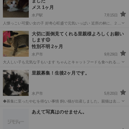
ました
メス 1ヶ月
水戸駅
7月15日
人懐っこい可愛い女の子 好奇心旺盛で元気いっぱい 近所の林に、２時
間ほどひとりでずっと鳴いていました。カラスも住む林なのでたまら
茨城
水戸市
水戸駅
猫
カラス
大切に面倒見てくれる里親様よろしくお願い
ず保護いたしました。 当方、先住猫がいるため飼ってあげられませ
します😌
ん。最後まで可愛がって下さる方...
性別不明 2ヶ月
水戸市
9月29日
大人しい子も元気な子もいます ちゃんとキャットフードも食べれるよ
うになりました。 １枚目の写真が生後半年の子で、二枚目の子と同じ
茨城
水戸市
猫
キャットフード
里親募集！生後2ヶ月です。
柄の子が五匹います。よろしくお願いします。 病気など持ってないで
す。 飼い主不在届け済み
水戸市
5月20日
◆募集に至ったやむを得ない事情 飼い猫が出産しました。親猫は去勢
手術を予定しています。 とても元気で、甘えん坊です！ 良好 ◆ワク
茨城
水戸市
猫
去勢手術
あえて写真はのせません。
チンの接種、去勢手術の有無 ワクチン、去勢手術 無 可愛がってくれ
る里親さんよろしくお...