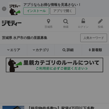
アプリならお得な情報を見逃さない！
インストール
アプリで開く
茨城県
検索
ログイン
投稿
茨城県 水戸市の猫の里親募集
人気キーワード
エリア
カテゴリ
詳細
新着順
【格安物件多数✨】家賃4万円以下多数