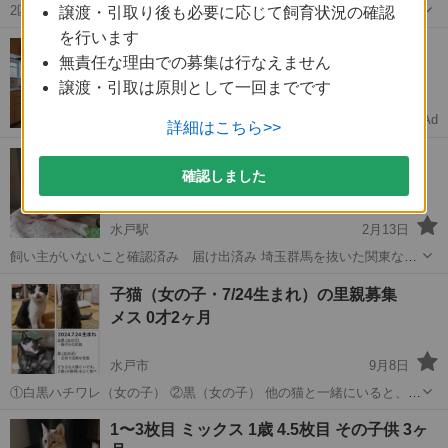
2匹同時に飼って頂ける方募集してます。 福島の親戚の家で迷い猫ち
譲渡・引取り後も必要に応じて飼育状況の確認
ゃんを預かっております。 代理で里親を募集してます。 お引取りは日
を行います
茨城
水戸市
赤塚駅
猫
去勢手術
【格安物件多数✨】家賃4万円以下多数
程を合わせて水戸市でお願い致します。 2024年2月産まれ兄弟猫。 写
無責任な理由での募集は行なえません
【保証人ナシ】賃貸物件多数掲載！
真2枚目3枚目 茶ト...
譲渡・引取は原則として一回までです
Ad
ニフティ不動産
詳細はこちら>>
世界一いい子！（AIDS陽性です）
確認しました
オス 9才6ヶ月
水戸駅
2月13日
飼い主がいないこと確認済み 届け出済み 埼玉群馬を抜いた関東なら
お届け可能です オス（推定9-10歳） 去勢済み AIDS陽性 一人暮らしの
茨城
水戸市
水戸駅
猫
陽性
子猫（女の子・7/24生まれ）の里親募集
おじいさんが飼っていた猫さんですが、そのおじいさんが他界し、 ...
メス 0才2ヶ月
水戸市
9月8日
①白黒ハチワレ（女の子） ②黒（女の子） 他の猫と一緒にいると、特
に活発に遊んでいます。おもちゃで遊ぶのも好きです。 カーテンなど
茨城
水戸市
猫
子猫
1〜3枚目 ミックス 1歳 4.5枚目 その子供 3ヶ
をよじ登ることもあります。 先住猫にも物怖じせず、ちょっかいをか