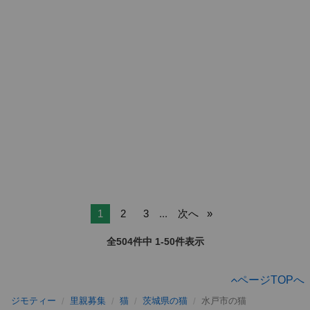
1
2
3
...
次へ
全504件中 1-50件表示
ページTOPへ
ジモティー
里親募集
猫
茨城県の猫
水戸市の猫