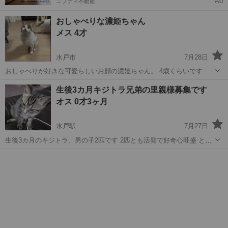
Ad
ニフティ不動産
おしゃべりな濃姫ちゃん
メス 4才
水戸市
7月28日
おしゃべりが好きな可愛らしいお顔の濃姫ちゃん。 4歳くらいです。
多頭飼育崩壊している現場からの保護っ子です。 なのでまだ少し人か
茨城
水戸市
猫
多頭飼育崩壊
生後3カ月キジトラ兄弟の里親様募集です
らは逃げますが おやつの時は喜んで走ってきます！ 手から直接おやつ
オス 0才3ヶ月
も食べてくれます。 一緒...
水戸駅
7月27日
生後3カ月のキジトラ、男の子2匹です 2匹とも活発で好奇心旺盛 とっ
ても人懐こく、可愛い子たちです 何度か獣医さんにかかりましたが 猫
茨城
水戸市
水戸駅
猫
キジトラ
風邪がなかなか治らず お目々が涙目な時が多いですが 食欲旺盛で良く
遊びます ...