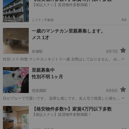
【保証人ナシ】賃貸物件多数掲載！
Ad
ニフティ不動産
一歳のマンチカン里親募集します。
メス 1才
赤塚駅
8月7日
性別:メス 特徴:マンチカンキジトラ一歳 去勢はしておりません。 めち
ゃくちゃ可愛いマンチカンの猫ちゃんです。 家庭の事情により、里親
茨城
水戸市
赤塚駅
猫
里親募集中
募集します。 性格は少し怖がりちゃんです。ゆっくり時間をかけて仲
性別不明 1ヶ月
良くなってください。仲良...
偕楽園駅
8月6日
目がブルーで可愛いです。 温厚な感じです。友人宅で保護した猫ちゃ
んが妊娠してました。今回限り里親募集したいとのことです。私は、
茨城
水戸市
偕楽園駅
猫
募集中
【格安物件多数✨】家賃4万円以下多数
代理です。
【保証人ナシ】賃貸物件多数掲載！