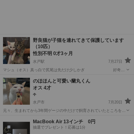
野良猫が子猫を連れてきて保護しています
（10匹）
性別不明 0才3ヶ月
水戸駅
7月27日
マシュ（オス）真っ白で尻尾は先だけ少しかぎ 好奇心
旺盛【受け付け終了】 子虎（オス）キジトラで尻尾の先だけかぎ
茨城
水戸市
水戸駅
猫
キジトラ
のほほんと可愛い蘭丸くん
いたずらっ子で人懐っこい【受け付け終了】 優（メス）
オス 4才
キジトラで尻尾は短い ...
水戸市
7月20日
元々、生まれてから3年間ゲージの中だけで飼育されていたところを保
護しました。 最近は猫らしくのんびりしたり、おもちゃで遊んだり ス
茨城
水戸市
猫
MacBook Air 13インチ 0円
リスリしたりおやつを欲しがったりと 心を開いて自分らしさを取り戻
抽選でプレゼント！応募は1分
してくれています。 おやつ...