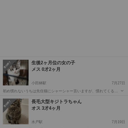
生後2ヶ月位の女の子
メス 0才2ヶ月
小田林駅
7月27日
初め慣れないうちは先住猫にシャーシャー言いますが、慣れてくると
懐いてきます♪ まだ2ヶ月位の女の子で、人馴れはしております😊 カ
茨城
水戸市
小田林駅
猫
ワクチン
長毛大型キジトラちゃん
リカリもよく食べて、元気いっぱいです！ ワクチンや避妊は里親さん
オス 3才4ヶ月
の方でお願い致...
水戸駅
7月19日