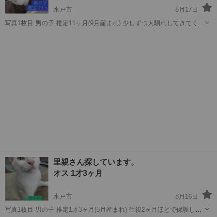
水戸市
8月17日
写真1枚目 男の子 推定11ヶ月(9月産まれ) 少しずつ人馴れしてきてくれ
てびびりですが 最近は少しずつ触らせてくれますし人によっては 膝に
茨城
水戸市
猫
ワクチン
乗ってきてくれます。 保護の際、捕獲器で捕獲した為キャリーが 少し
トラウマのようで病...
里親さん探しています。
オス 1才3ヶ月
水戸市
8月16日
写真1枚目 男の子 推定1才3ヶ月(5月産まれ) 生後2ヶ月ほどで保護しま