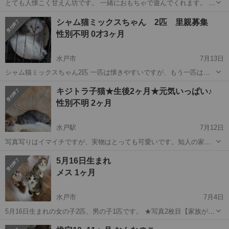
とても人懐こく甘えん坊です。 一緒におもちゃで遊んでくれます。 掃
除機や雷の音がちょっと苦手で、少しびびりなところもあります。 で
茨城
水戸市
水戸駅
猫
シャム猫ミックスちゃん 2匹 里親募集
も、人見知りや猫見知りはしません。 爪を立てる事もありません。 人
性別不明 0才3ヶ月
間が大好きで、抱っこも得意で...
水戸市
7月13日
シャム猫ミックスちゃん2匹 一匹は懐きやすいですが、もう一匹はと
ても慎重な性格です。 ·トイレはしっかりできています ·あまり鳴きま
茨城
水戸市
猫
キジトラ子猫★生後2ヶ月★元気いっぱい♪
せん ·夜寝るときなど、部屋は必ず明るくしてあげてください。 暗く
性別不明 2ヶ月
してしまうと不安で...
水戸駅
7月12日
写真写りはイマイチですが、実物はとっても可愛いです。知人の家に
住み着いた野良ちゃんが出産しました(母猫は今月不妊手術予定)。きょ
茨城
水戸市
水戸駅
猫
ワクチン
5月16日生まれ
うだい5匹のうち、この子は特に活発で部屋中走り回っています。野良
メス 1ヶ月
ちゃんの子なので人慣れはまだ十分...
水戸市
7月4日
5月16日生まれの女の子2匹、男の子1匹です。 ★写真2枚目【家族が決
まりました】 キジシロの男の子 元気いっぱいで家中爆走してます。
茨城
水戸市
猫
ワクチン