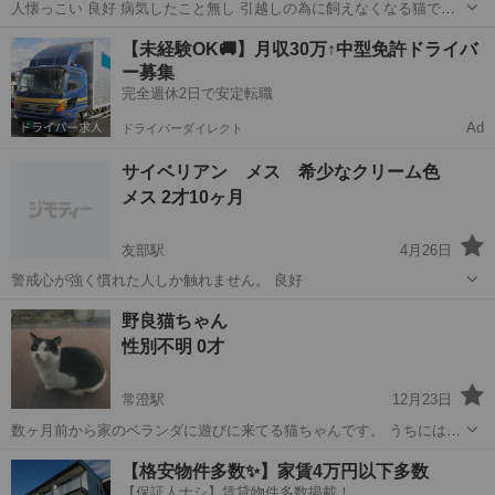
人懐っこい 良好 病気したこと無し 引越しの為に飼えなくなる猫で
す。甘えん坊の猫です。
茨城
水戸市
偕楽園駅
猫
男の子
【未経験OK🚚】月収30万↑中型免許ドライバ
ー募集
完全週休2日で安定転職
Ad
ドライバーダイレクト
サイベリアン メス 希少なクリーム色
メス 2才10ヶ月
友部駅
4月26日
警戒心が強く慣れた人しか触れません。 良好
茨城
水戸市
友部駅
猫
サイベリアン
野良猫ちゃん
性別不明 0才
常澄駅
12月23日
数ヶ月前から家のベランダに遊びに来てる猫ちゃんです。 うちには猫
3匹既にいて相性が合えばと思ったんですが、 窓越しで喧嘩するぐら
茨城
水戸市
常澄駅
猫
健康状態
【格安物件多数✨】家賃4万円以下多数
いなのでなかなか保護に踏み切れません。警戒心は来た時よりはほぐ
【保証人ナシ】賃貸物件多数掲載！