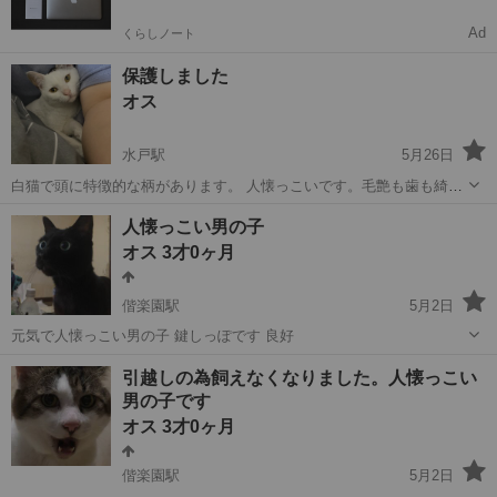
Ad
くらしノート
保護しました
オス
水戸駅
5月26日
白猫で頭に特徴的な柄があります。 人懐っこいです。毛艶も歯も綺麗
なので若い猫だと思います 良好 学校帰りの子供についてきてしまい保
茨城
水戸市
水戸駅
猫
特徴
人懐っこい男の子
護しましたが、先住猫と犬がおり、新たに子も生まれてくるので里親
オス 3才0ヶ月
を探しています。去勢はして...
偕楽園駅
5月2日
元気で人懐っこい男の子 鍵しっぽです 良好
茨城
水戸市
偕楽園駅
猫
男の子
引越しの為飼えなくなりました。人懐っこい
男の子です
オス 3才0ヶ月
偕楽園駅
5月2日