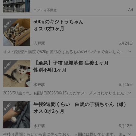
Ad
ニフティ不動産
500gのキジトラちゃん
オス 0才1ヶ月
宍戸駅
6月24日
オス 保護翌日病院で520g 警戒心はあるもののヤンチャで食いしん
坊。 保護時から目がとても綺麗で病院で良好な健康状態とされまし
茨城
水戸市
宍戸駅
猫
健康状態
【至急】子猫 里親募集 生後１ヶ月
た。ご飯はミルクとパウチのものを混ぜたのを沢山食べます。 トイレ
性別不明 1ヶ月
も自分で覚え💩もしっ...
水戸駅
6月15日
2026/5/1生まれ。(撮影日2026/06/15) まだオス・メスはわかりません
が、 可愛がってくださる里親さん探しています。 送迎・要相談 元気
茨城
水戸市
水戸駅
猫
生後
生後9週間くらい 白黒の子猫ちゃん（雄）
に4匹で遊び回っています。 可愛がってくださる方（探しています。
オス 0才2ヶ月
水戸駅
6月12日
生後４週間くらいから家に住んでおり、人間には懐いています。 また