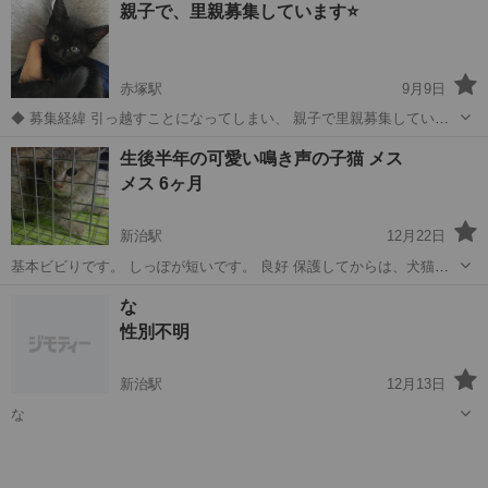
親子で、里親募集しています⭐️
ん。。。生後1か月未満の子猫です。 二匹とも元気で甘えん坊な姉妹
猫です。とにかく愛くるしいの一言...
赤塚駅
9月9日
◆ 募集経緯 引っ越すことになってしまい、 親子で里親募集していま
す。 ずーーーっと家族同然で過ごして来たので 大事に育ててくれる方
茨城
水戸市
赤塚駅
猫
親子
生後半年の可愛い鳴き声の子猫 メス
であれば これからこの子をお願いしたいと思っております。 親のみ、
メス 6ヶ月
子のみでも構いませんm...
新治駅
12月22日
基本ビビりです。 しっぽが短いです。 良好 保護してからは、犬猫の
いる環境ですが犬とも仲良くできています。 飼育している猫が威嚇を
茨城
水戸市
新治駅
猫
むぎ
な
していて慣れているか判断できません。 仮名「こむぎちゃん」 むぎー
性別不明
などと呼ぶと...
新治駅
12月13日
な
茨城
水戸市
新治駅
猫
しっぽ