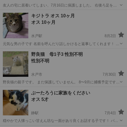
友人の宅に居着いてしまい、7月16日に保護しました。 右後ろ足を怪
我しており（他の動物に噛まれたようです）、病院で化膿止めを服用
茨城
水戸市
水戸駅
猫
トラ
キジトラ オス 10ヶ月
しておりました。 現在は足を引きずることもなく、元気に駆け回って
オス 10ヶ月
ます！ 2ヶ月くらいで現在1....
水戸駅
8月2日
元気な男の子です 名前を呼んだり話しかけると返事してくれます！ 人
懐っこく本当に可愛いです(*´`) 病院には連れて行っていませんが、今
茨城
水戸市
水戸駅
猫
単身赴任
野良猫 母1子3 性別不明
のところ調子悪いところも なく、すごい元気です それと去勢もしてお
性別不明
りません ですが...
水戸市
7月30日
野良猫の親子です。 まだ保護していません。 8〜9月に捕獲予定です。
ノミダニ駆除、手術をするつもりですが飼い手がまだ見つかっており
茨城
水戸市
猫
性格
ぶーたろうに家族をください
ません。 子猫は現在3ヶ月くらいかと思います。 人慣れしていませ
オス 5才
ん。警戒心強めです。 性格も...
静駅
7月4日
穏やかで人懐っこい甘えん坊な一面があり良くお話する子です！ パワ
ーがありケージから脱走します。まさかそこから…ってところから脱