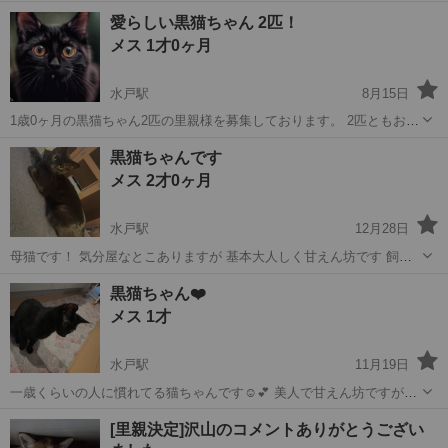
したので、人懐っこく 抱っこ大好きな甘えん坊です。 男の子の為身体
茨城
水戸市
猫
ワクチン
愛らしい黒猫ちゃん 2匹！
が大きいですが、とても甘えん坊なので 大きな赤ちゃんのようです
メス 1才0ヶ月
（笑） 写真2枚目の...
水戸駅
8月15日
1歳0ヶ月の黒猫ちゃん2匹の里親様を募集しております。 2匹ともお迎
えいただける方をご優先させていただきますが、1匹ずつだけでもお迎
茨城
水戸市
水戸駅
猫
黒猫
黒猫ちゃんです
えをご検討いただける方はご連絡いただけますと非常に幸いです。ど
メス 2才0ヶ月
うぞよろしくお願いいたします...
水戸駅
12月28日
母猫です！ 気分屋なとこありますが 基本大人しく甘えん坊です 飼い
主不在等確認済みです 良好です！ ◆その他
茨城
水戸市
水戸駅
猫
黒猫
黒猫ちゃん❤️
メス 1才
水戸駅
11月19日
一歳くらいの人に慣れてる猫ちゃんです☺️💕 美人で甘えん坊ですが少
し臆病です！ 飼い主不在確認済みです 去勢手術なし ワクチン不明 ノ
茨城
水戸市
水戸駅
猫
去勢手術
[里親決定]沢山のコメントありがとうござい
ミなし