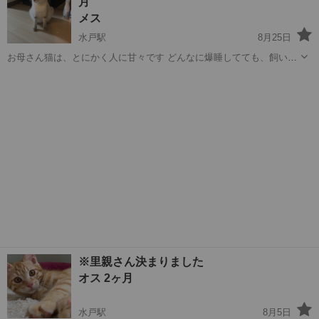
月
けにいく様子もみら...
メス
水戸駅
8月25日
お母さん猫は、とにかく人に甘々です どんなに爆睡してても、飼い主
がトイレ行って帰ってくるだけで 起きて迎えに来てくれます また、話
茨城
水戸市
水戸駅
猫
ワクチン
しかけると瞬き、返事をするのでとても可愛いです 子猫は、年齢の割
に人懐っこく名前を呼んで...
※里親さん決まりました
オス 2ヶ月
水戸駅
8月5日