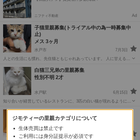
れて今では人が通っても逃げなくなり...
Ad
ニフティ不動産
子猫里親募集(トライアル中の為一時募集中
止)
メス 3ヶ月
水戸市
7月3日
人との生活にも慣れ、先住猫ともじゃれあっています。 人に甘える事
も覚えてきました。 先住猫、犬とも問題なく過ごしています。 トイレ
茨城
水戸市
猫
毎日
白猫三兄弟の里親募集
も覚え、ゲージの中で過ごす事も覚えました。 毎日元気いっぱい走り
性別不明 2才
回っています。 ノミ、寄...
水戸駅
6月15日
知り合いが経営しているレストランに、3匹の白い猫が現れるようにな
りました。 近所で飼われていていた子たちのようですが、飼い主が引
茨城
水戸市
水戸駅
猫
白猫
兄弟猫里親募集中(里親さん決まりました)
っ越し、猫達を置いていってしまったとのことです… 現在はお店の一
ジモティーの里親カテゴリについて
オス 1才1ヶ月
角でご飯をもらいながら過...
生体売買は禁止です
赤塚駅
3月19日
ご利用には身分証提示が必須です