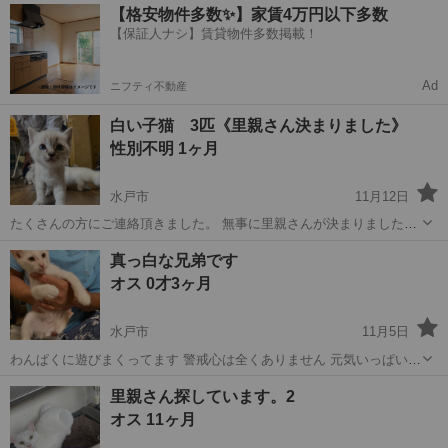
茨城
水戸市
静駅
猫
去勢手術
【格安物件多数✨】家賃4万円以下多数
出する凄腕の猫ちゃんです なので我が家の対策法としてはお留守番中
【保証人ナシ】賃貸物件多数掲載！
はリードに繋いでケージは寝室って感...
Ad
ニフティ不動産
白い子猫 3匹《里親さん決まりました》
性別不明 1ヶ月
水戸市
11月12日
たくさんの方にご連絡頂きました。 無事に里親さんが決まりました！
ありがとうございました。
茨城
水戸市
猫
子猫
真っ白な兄弟です
オス 0才3ヶ月
水戸市
11月5日
わんぱくに遊びまくってます 警戒心は全くありません 元気いっぱいで
すが、じゃれあってる時に目が腫れてしまった様です 知り合い宅での
茨城
水戸市
猫
兄弟
里親さん探しています。2
保護猫になります 水戸市まで引き取りに来ていただける方でお願いし
オス 11ヶ月
ます 関連機関届...