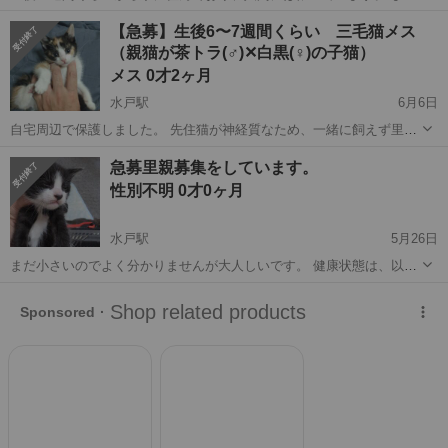
既に猫砂にトイレしてくれます。 非常に元気で走り回って甘えてきま
茨城
水戸市
水戸駅
猫
候補
【急募】生後6〜7週間くらい 三毛猫メス
す。 非常に健康ですが、まだ検査やワクチン接種をしていないので、
（親猫が茶トラ(♂)✕白黒(♀)の子猫）
里親様でご対応をお願い...
メス 0才2ヶ月
水戸駅
6月6日
自宅周辺で保護しました。 先住猫が神経質なため、一緒に飼えず里親
を急募です。 人に噛みついたりはしないです。まだ保護して少しの時
茨城
水戸市
水戸駅
猫
トラ
急募里親募集をしています。
間ですが、人慣れしてくれる雰囲気はあります。 眼の病気や猫風邪を
性別不明 0才0ヶ月
罹っている可能性があるため...
水戸駅
5月26日
まだ小さいのでよく分かりませんが大人しいです。 健康状態は、以上
ありません。 急募里親募集をしています、うちの敷地内で野良猫が子
茨城
水戸市
水戸駅
猫
健康状態
猫を産んでしまいそのまま置いておくと死んでしまうので私の方で保
護をしています。なるべく早い方...