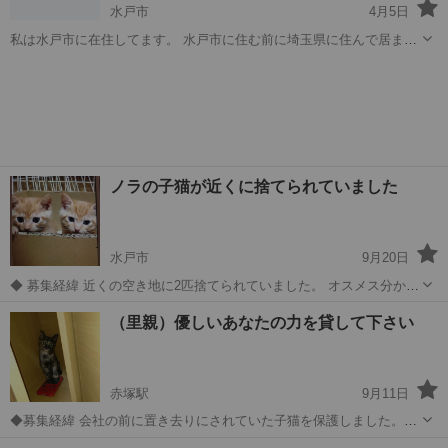
水戸市
4月5日
私は水戸市に在住してます。 水戸市に住む前に埼玉県に住んで居まし
た。 埼玉県に住んでた時に猫ちゃんやワンちゃんの 保護活動をしてい
茨城
水戸市
猫
て猫ちゃんがいっぱい居ます。 大切に育て、保護してました。 先日、
猫ちゃん達の避妊手術を終え...
ノラの子猫が近くに捨てられていました
水戸市
9月20日
◆ 募集経緯 近くの空き地に2匹捨てられていました。 オスメス分かり
ません😥 うちでは飼うこと出来ません。 誰かほしい方いませんか？
茨城
水戸市
猫
ノラ
（里親）優しいあなたの力を貸して下さい
◆ 性格や特徴 あまり人見知りはしてません ◆ 健康状態 見た目には元
気です ◆ ワ...
赤塚駅
9月11日
◆募集経緯 会社の前に置き去りにされていた子猫を保護しました。私
の住まいがアパートですので買いたくても買ってあげられませ
茨城
水戸市
赤塚駅
猫
姉妹