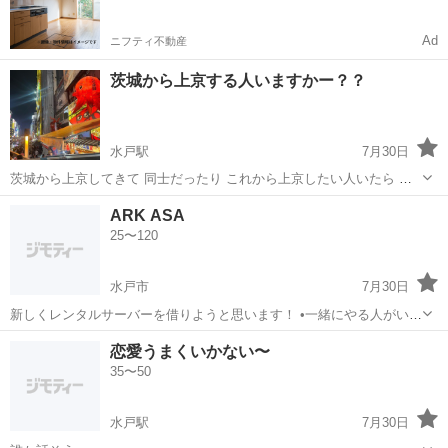
Ad
ニフティ不動産
茨城から上京する人いますかー？？
水戸駅
7月30日
茨城から上京してきて 同士だったり これから上京したい人いたら 話
したいです！🐰💓
茨城
水戸市
水戸駅
友達
ARK ASA
25〜120
水戸市
7月30日
新しくレンタルサーバーを借りようと思います！ •一緒にやる人がいれ
ばやりたい方 •野良で入りにくくてソロで遊んでいる方 •やっぱゲーム
茨城
水戸市
ゲーム/アプリ
恋愛うまくいかない〜
するならVCしながらが良い！と思う方 •1人で無表情でプレイしてる方
35〜50
•これから買ってや...
水戸駅
7月30日