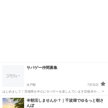
わせて集めます。 気軽に声かけてください^o^ ルールはアリアリの
茨城
水戸市
偕楽園駅
その他
10.20 場所は水戸かひたちなか、日立です。 なるべく希望にそうよう
に頑張ります
サバゲー仲間募集
水戸駅
7月31日
はじめまして！茨城県を中心にサバゲーを楽しんでいます😊栃木やた
まに埼玉にも行きます。 初心者から経験者まで、みんなで楽しく遊ぶ
茨城
水戸市
水戸駅
その他
🌞朝活しませんか？｜千波湖でゆるっと朝さ
ことを大切にしています。 一緒にサバゲーを楽しめる仲間を募集して
んぽ
います！マナーを守って楽しく遊べる...