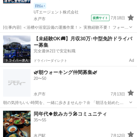
日払い
UTエージェント株式会社
7月18日
提携サイト
水戸市
[仕事内容] ＜浴槽や浴室設備の運搬作業！＞ 実務経験不要！ フォーク
リフトの資格があればOK☆ 大手住宅設備メーカーでのお仕事です♪ ＜
茨城
水戸市
工場
【未経験OK🚚】月収30万↑中型免許ドライバ
具体的には…＞ ◆フォークリフト（リーチ型）を使用して製品の運搬
ー募集
⇒生産指示を確...
完全週休2日で安定転職
Ad
ドライバーダイレクト
🌿朝ウォーキング仲間募集🌿
20〜50
水戸市
7月13日
朝の気持ちいい時間を、一緒に歩きませんか？🌼 「朝活を始めた
い！」 「運動不足を解消したい！」 「休日を有意義に過ごしたい！」
茨城
水戸市
友達
朝活
同年代🍀飲みカラ🎤コミュニティ
そんな方を募集しています✨ こんな方におすすめ✨ ・朝活を始めてみ
35〜55
たい ・運動不足を解...
水戸駅
7月12日