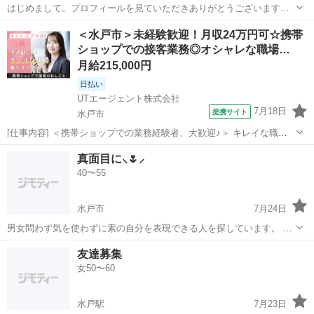
はじめまして。プロフィールを見ていただきありがとうございます。
50代になり人生の後半戦を迎えるにあたって、日常の些細な出来事を
茨城
水戸市
水戸駅
友達
50代
＜水戸市＞未経験歓迎！月収24万円可☆携帯
共有したり、休日に一緒に過ごせる素敵なご縁があればと思い投稿し
ショップでの接客業務◎オシャレな職場…
ました。休日に「美味しいね」「綺麗だ...
月給215,000円
日払い
UTエージェント株式会社
7月18日
提携サイト
水戸市
[仕事内容] ＜携帯ショップでの業務経験者、大歓迎♪＞ キレイな職場
で、基本座りながらの接客です！ ＜具体的には…＞ ◆ご来店頂いたお
茨城
水戸市
工場
真面目に⸜🌷︎⸝‍
客様に笑顔で挨拶 ◆PC・タブレット端末でのお客様の情報（購入やお
40〜55
困りごとなど）を登録...
水戸市
7月24日
男女問わず気を使わずに素の自分を表現できる人を探しています。 毎
日の職場や人間関係に疲れてしまいました。 社会人でいることって大
茨城
水戸市
友達
誕生日
友達募集
変ですね😮‍💨➰ 年齢など気にせず、20代のときのような気持ちで一緒に
女50〜60
楽しく過ごしていける方はい...
水戸駅
7月23日