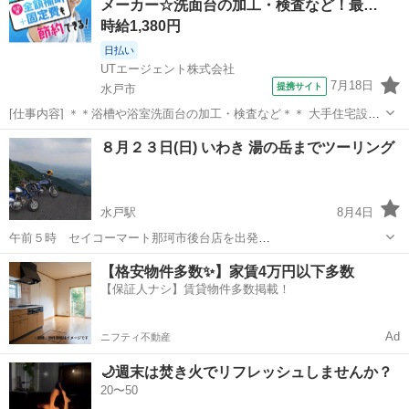
メーカー☆洗面台の加工・検査など！最…
時給1,380円
日払い
UTエージェント株式会社
7月18日
提携サイト
水戸市
[仕事内容] ＊＊浴槽や浴室洗面台の加工・検査など＊＊ 大手住宅設備
メーカーでのお仕事！ ☆未経験OK♪ 丁寧な研修で安心のスタート！
茨城
水戸市
工場
８月２３日(日) いわき 湯の岳までツーリング
＜具体的には…＞ ■材料の準備 ■切断・投入 ■カッターを使用して既
定の大きさに...
水戸駅
8月4日
午前５時 セイコーマート那珂市後台店を出発
https://maps.app.goo.gl/HcVTr4N5bzuGDvtj7?g_st=ac 午前５時５０分
茨城
水戸市
水戸駅
ツーリング
【格安物件多数✨】家賃4万円以下多数
ごろ 道の駅さとみに到着 休憩 https://maps.app...
【保証人ナシ】賃貸物件多数掲載！
Ad
ニフティ不動産
🌙週末は焚き火でリフレッシュしませんか？
20〜50