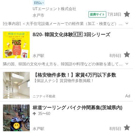
日払い
UTエージェント株式会社
7月18日
提携サイト
水戸市
[仕事内容] ＜大手住宅設備メーカーでの軽作業（加工・検査など）＞
浴槽や浴室洗面台などの製造をおこなっています！ UT先輩社員40名以
茨城
水戸市
工場
8/20- 韓国文化体験🇰🇷 3回シリーズ
上！ ほとんどが未経験からのスタートです！ 大手メーカーへの転籍支
援制度＆実績あり★...
水戸駅
8月6日
隣の国、韓国の文化や考え方を、韓国語や料理などの体験を通して学
んでいきます。知ってるようで、知らない隣の国や人と、心を通わせ
茨城
水戸市
水戸駅
友達
【格安物件多数！】家賃4万円以下多数
てみましょう♪ ご予定の合わない方は、メッセージか電話でご相談く
【保証人ナシ】賃貸物件多数掲載！
ださい🤗
Ad
ニフティ不動産
林道ツーリング バイク仲間募集(茨城県内)
35〜60
水戸駅
8月5日