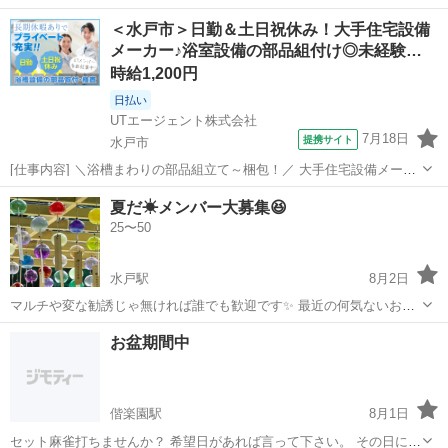
＜水戸市＞日勤＆土日祝休み！大手住宅設備
メーカー♪浴室設備の部品組付け◎未経験…
時給1,200円
日払い
UTエージェント株式会社
7月18日
提携サイト
水戸市
[仕事内容] ＼浴槽まわりの部品組立て～梱包！／ 大手住宅設備メーカ
ーでのお仕事！ ＜具体的には…＞ 下記いずれかの作業をお願いしま
茨城
水戸市
工場
夏だ☀メンバー大募集😆
す！ ◆浴槽の補修作業 →サンディング、パテ埋めによる下地作業
25〜50
→エアーガンを用いた...
水戸駅
8月2日
マルチや変な勧誘じゃ無ければ誰でも歓迎です✨️ 最近の何気ないお話
などして暇つぶししましょ🎶 暇な時に通話をあげたりチャットしたり
茨城
水戸市
水戸駅
その他
お盆期間中
オフ会なんてのもやったりしています！ ごく平凡な参加者の集まりの
為 気軽に安心して参加してく...
偕楽園駅
8月1日
セット麻雀打ちませんか？ 希望日があれば言って下さい。 その日に合