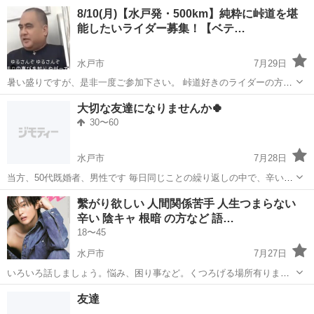
基本座りながらの接客です！ ピアス・ネイルもOK！ オシャレも楽し
茨城
水戸市
工場
8/10(月)【水戸発・500km】純粋に峠道を堪
める職場です♪ ＜具体的には…＞ ◆ご来店頂いたお客様に笑顔で挨
能したいライダー募集！【ベテ…
拶 ◆PC・タブレ...
水戸市
7月29日
暑い盛りですが、是非一度ご参加下さい。 峠道好きのライダーの方に
お越し頂ければ嬉しいです。 当グループは会則やルール等の縛りがな
茨城
水戸市
ツーリング
走り
大切な友達になりませんか🍀
い中で、6年7カ月続いている大人の集まりです。各自が社会性や協調
30〜60
性、主体性を備え、一期一...
水戸市
7月28日
当方、50代既婚者、男性です 毎日同じことの繰り返しの中で、辛い時
や寂しい時に何のためらいもなく、心の隙間を埋め合えるような友達
茨城
水戸市
その他
繫がり欲しい 人間関係苦手 人生つまらない
を探しています。 楽しい時や嬉しい時も一緒に笑い、気を張らず自然
辛い 陰キャ 根暗 の方など 語…
体で毎日楽しく話せたら嬉しいです...
18〜45
水戸市
7月27日
いろいろ話しましょう。悩み、困り事など。くつろげる場所有りま
す。
茨城
水戸市
友達
陰キャ
友達