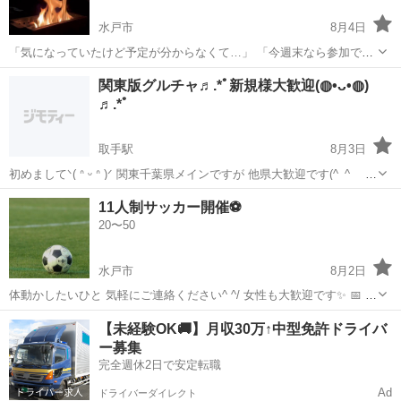
水戸市
8月4日
「気になっていたけど予定が分からなくて…」 「今週末なら参加でき
そう！」 そんな方も大歓迎です😊 夏の夜、焚き火を囲みながら ゆっ
茨城
水戸市
友達
関東版グルチャ♬.*ﾟ新規様大歓迎(⁠◍⁠•⁠ᴗ⁠•⁠◍⁠)
くり話したり、ぼーっと火を眺めたり。 初参加・おひとり参加の方も
♬.*ﾟ
多いので、 「ちょっと行...
取手駅
8月3日
初めましてᐠ( ᐢ ᵕ ᐢ )ᐟ 関東千葉県メインですが 他県大歓迎です(^_^ゞ 新
規サン大歓迎です。 女の子大募集(*´艸`*) ぽちゃサン ぽちゃ好きさん
茨城
水戸市
取手駅
友達
ぽっちゃり
11人制サッカー開催⚽️
最近は範囲を広げて 容姿...
20〜50
水戸市
8月2日
体動かしたいひと 気軽にご連絡ください^ ^/ 女性も大歓迎です✨ 📅 日
時 8月15日（土） 13:00〜17:00 人工芝のグランド ⏰ 集合時間 試合開
茨城
水戸市
友達
【未経験OK🚚】月収30万↑中型免許ドライバ
始前に ・ゴール設営 ・注意事項、ルール説明 ・ウォーミングア...
ー募集
完全週休2日で安定転職
Ad
ドライバーダイレクト