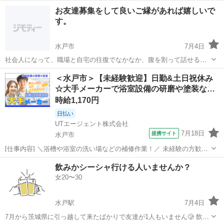
性別関係なく初心者でも楽しめるスポーツです！ ちなみに、ここ数ヶ
茨城
水戸市
赤塚駅
その他
ボルダリング
お友達募集をして良いご縁があれば嬉しいで
月仕事が忙しく、全く登りに行ってないので、ほぼ初心者と同じレベ
す。
ルです。笑 ただ、爪...
水戸市
7月4日
社会人になって、職場と自宅の往復でなかなか、腹を割って話せる人
がいなくて、こちらで募集しました！💕 連絡は、マメな方なので、出
茨城
水戸市
友達
＜水戸市＞【未経験歓迎】日勤&土日祝休み
来たら毎日、他愛の無い事から相談事まで、なんでも話せない関係が
☆大手メーカーで浴室設備の研磨や塗装な…
築けたら、良いなと思います🤗...
時給1,170円
日払い
UTエージェント株式会社
7月18日
提携サイト
水戸市
[仕事内容] ＼浴槽や浴室の洗い場などの補修作業！／ 未経験の方歓
迎！ 大手住宅設備メーカーで製品補修作業をお任せします♪ ＜具体的
茨城
水戸市
工場
飲みかシーシャ行ける人いませんか？
には…＞ ◆補修箇所の指示があるので、その場所を補修します！ ①下
女20〜30
地作業 ・やすりを使っ...
水戸駅
7月4日
7月から茨城県に引っ越して来たばかりで友達が1人もいません🥲 飲み