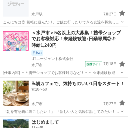
水戸駅
7月27日
こんにちは😊 気軽に遊んだり、ご飯に行ったりできる友達を募集して
います！ 「休日が暇だな〜」 「新しい友達が欲しい！」 「気軽に話
茨城
水戸市
水戸駅
友達
＜水戸市＞5名以上の大募集！携帯ショップ
せる人と知り合いたい！」 そんな方がいたら、ぜひ気軽にメッセージ
でお客様対応！未経験歓迎♪日勤専属◎キ…
ください✨ 普段はカフ...
時給1,240円
日払い
UTエージェント株式会社
7月18日
提携サイト
水戸市
[仕事内容] ＊＊携帯ショップでお客様対応など！＊＊ ☆未経験歓迎！
丁寧な研修で安心のスタート♪ ＜具体的には…＞ ◆接客業務
茨城
水戸市
工場
☕朝カフェで、気持ちのいい1日をスタート！
→ご来店されたお客様の要件をお伺いします ◆登録業務 →PCやタ
女20〜50
ブレット端末を使用...
水戸市
7月27日
「朝を有意義に過ごしたい！」 「新しい人と気軽に話してみたい！」
そんな方にぴったりの朝カフェ会です😊 コーヒーを飲みながら、 仕事
茨城
水戸市
友達
はじめまして
のこと、趣味のこと、休日の過ごし方など… ゆるくお話ししません
18〜45