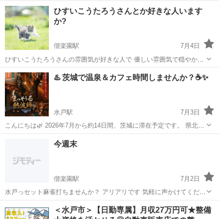
かシーシャ行ける方いませんか？ 私は26歳女です。お酒とシーシャ大
茨城
水戸市
水戸駅
その他
ひすいこうたろうさんとか好きな人います
好きです！ 気軽にお問い合わせしてもらえたら嬉しいです(>_<)
か?
偕楽園駅
7月4日
ひすいこうたろうさんの雰囲気が好きな人で 優しい雰囲気で穏やかな
人。 相手への気遣いや人の気持ちをくみ取る事の出来る人と友達にな
茨城
水戸市
偕楽園駅
友達
♨️ 茨城で温泉＆カフェ時間しませんか？☕️✨
りたいです。 返信しやすいように自己紹介をお願いします🙇
水戸駅
7月3日
こんにちは🌿 2026年7月から約14日間、茨城に滞在予定です。 県北エ
リア（水戸・日立あたり）で、 温泉に行ったり、カフェでのんびりし
茨城
水戸市
水戸駅
友達
温泉
今週末
たりしながら ゆるっと過ごそうと思っています♨️☕️ 旅行は私の人生の
一部で、 これ...
偕楽園駅
7月2日
水戸っセット麻雀打ちませんか？ アリアリです 気軽に声かけてくださ
い😀 場所は水戸ユートピアか希望があれば合わせます 土曜日18時ぐ
茨城
水戸市
偕楽園駅
その他
＜水戸市＞【日勤専属】月収27万円可★整備
らいから予定です 日曜日は午前中から予定です 現在3名です