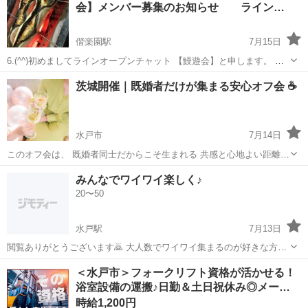
会】メンバー募集のお知らせ ライン…
加OK🙌...
偕楽園駅
7月15日
6.(^^)初めましてラインオープンチャット 【鰻遊会】と申します。 よ
ろしくお願い致します。 グループは鰻釣り専門 ラインオープンチャッ
茨城
水戸市
偕楽園駅
釣り
ウナギ
茨城開催｜既婚者だけが集まる安心オフ会 ☕️
ト上での コミュニティになります。 ①活動内容は釣果投稿をメインに
仕掛けやエサ、かば...
水戸市
7月14日
このオフ会は、 既婚者同士だからこそ生まれる 共感と心地よい距離感
を大切にしています。 家庭や仕事の話を、 無理に取り繕わず話せる相
茨城
水戸市
友達
既婚
みんなでワイワイ楽しく♪
手は意外と少ないもの。 同じ立場だからこそ、自然に会話が続きます
20〜50
😊 会場...
水戸駅
7月13日
閲覧ありがとうございます🙇 大人数でワイワイ集まるのが好きな方、
月に1〜3回程度の土日祝日に集まって季節ごとのイベントなどで遊び
茨城
水戸市
水戸駅
その他
海水浴
＜水戸市＞フォークリフト資格が活かせる！
ませんか？？✨ 水戸市近郊で行いますので近い方募集！！ 季節関係な
浴室設備の運搬♪日勤＆土日祝休み◎メー…
く…… 飲み会、カ...
時給1,200円