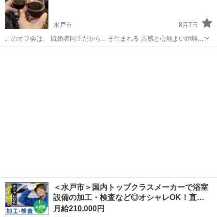
新鮮な気持ちに切り替え...
水戸市
8月7日
このオフ会は、 既婚者同士だからこそ生まれる 共感と心地よい距離感
を大切にしています。 家庭や仕事の話を、 無理に取り繕わず話せる相
茨城
水戸市
友達
既婚
手は意外と少ないもの。 同じ立場だからこそ、自然に会話が続きます
😊 会場...
＜水戸市＞国内トップクラスメーカーで浴室
設備の加工・検査など◎オシャレOK！直…
月給210,000円