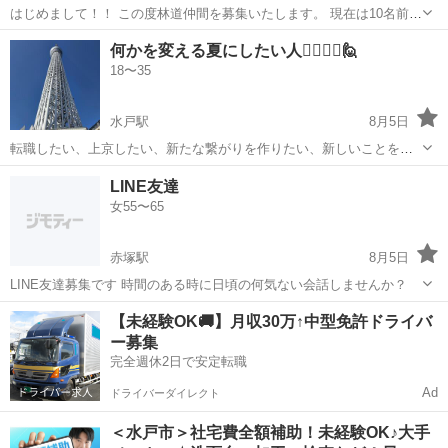
はじめまして！！ この度林道仲間を募集いたします。 現在は10名前後
の仲間達と月一程度で茨城県内の林道を探し楽しんでおります ほとん
茨城
水戸市
水戸駅
ツーリング
何かを変える夏にしたい人🙋‍♂️🙋‍♀️🙋
どの林道は走破したと思います！？ 当メンバーは県北〜県南と広範囲
18〜35
な所より集っていただいており...
水戸駅
8月5日
転職したい、上京したい、新たな繋がりを作りたい、新しいことを始
めたい、趣味友作りたいなど今までと何かを変える夏にしたい人と繋
茨城
水戸市
水戸駅
友達
LINE友達
がりたいです。 いろんな話ししましょう😄
女55〜65
赤塚駅
8月5日
LINE友達募集です 時間のある時に日頃の何気ない会話しませんか？
茨城
水戸市
赤塚駅
その他
【未経験OK🚚】月収30万↑中型免許ドライバ
ー募集
完全週休2日で安定転職
Ad
ドライバーダイレクト
＜水戸市＞社宅費全額補助！未経験OK♪大手