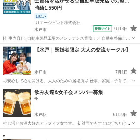
士資格を活かせる◎自動車販売店での整…
時給1,550円
日払い
UTエージェント株式会社
7月18日
提携サイト
水戸市
[仕事内容] ＼自動車製品工場のメンテナンス業務！／ 自動車整備士3
級以上をお持ちの方歓迎！ 整備士の資格と経験が活かせます♪ ＜具体
茨城
水戸市
工場
【水戸｜既婚者限定 大人の交流サークル】
的には…＞ ◆工場に持ち込まれた自動車のオーダーと状態の確認 ◆オ
ーダーと状態に応じ...
水戸市
7月1日
🌙安心して心を開ける、大人のための居場所🌙 仕事、家庭、子育て、
親のこと、地域の付き合い。 毎日たくさんの役割を抱えながら過ごし
茨城
水戸市
友達
大人
飲み友達&女子会メンバー募集
ていると、自分の気持ちを後回しにしてしまうことはありませんか？
水戸で活動する既婚...
水戸駅
6月30日
推し活とお酒大好きアラフィフ女です。 初対面でもすぐに打ちとける
性格です😊 仕事は変則シフトですが、 週末でも平日でも飲みに行けま
茨城
水戸市
水戸駅
その他
す♪ 水戸駅周辺で楽しく飲みましょ〜 年齢は気にしませんが、同世代