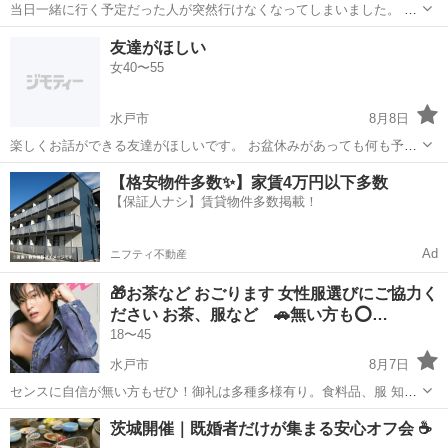
当日一緒に行く予定だった人が突然行けなくなってしまいました。 ラ
キフェスに 一緒に行ける人いませんか？ 出来れば同世代だと嬉しいで
茨城
水戸市
水戸駅
友達
友達がほしい
す。
女40〜55
水戸市
8月8日
楽しくお話ができる友達がほしいです。 お盆休みがあっても何も予定
がなく孤独です。 同じような方いるかな。
茨城
水戸市
その他
【格安物件多数✨】家賃4万円以下多数
【保証人ナシ】賃貸物件多数掲載！
Ad
ニフティ不動産
🎁お茶など おごります 女性服選びにご協力く
ださい お茶、服など 🚗無い方も⭕…
18〜45
水戸市
8月7日
センスに自信が無い方もぜひ！御礼は多種多様有り。食料品、服 知り
合いが普段の服選びがワンパターンになってしまい、最近では服を選
茨城
水戸市
その他
お茶
茨城開催｜既婚者だけが集まる安心オフ会 ☕️
ぶこと自体が億劫になってしまっています。 日常を少しでも楽しく、