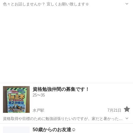
色々とお話しませんか？ 宜しくお願い致します☺️
茨城
水戸市
水戸駅
友達
資格勉強仲間の募集です！
25〜35
水戸駅
7月21日
資格取得や目標のために勉強頑張りたいのですが、家だと暑かったり
色々な誘惑があったり集中できません！ そこで、カフェとかで一緒に
茨城
水戸市
水戸駅
友達
仲間
50歳からのお友達☺️
勉強できる仲間を探しています。 仕事終わりや休日の空いている時間