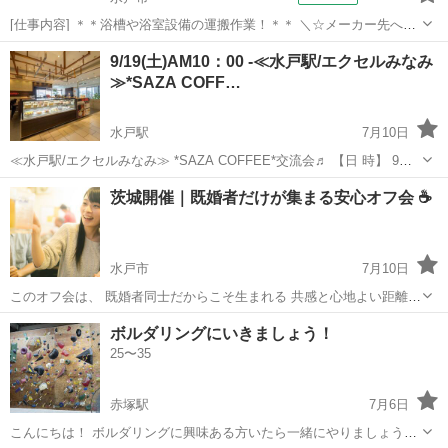
[仕事内容] ＊＊浴槽や浴室設備の運搬作業！＊＊ ＼☆メーカー先への
転籍支援制度あり！☆／ 大手住宅設備メーカーでのお仕事です♪ 実務
茨城
水戸市
工場
9/19(土)AM10：00 -≪水戸駅/エクセルみなみ
経験不要！ フォークリフトの資格があればOK☆ ＜具体的には…＞ ◆
≫*SAZA COFF…
フォークリフト...
水戸駅
7月10日
≪水戸駅/エクセルみなみ≫ *SAZA COFFEE*交流会♬ 【日 時】 9月
19日(土)AM10：00 - 11：30 ※お店のオープン時間が AM10:00となり
茨城
水戸市
水戸駅
その他
状況
茨城開催｜既婚者だけが集まる安心オフ会 ☕️
ます。 10:00以前にお越し頂いても ...
水戸市
7月10日
このオフ会は、 既婚者同士だからこそ生まれる 共感と心地よい距離感
を大切にしています。 家庭や仕事の話を、 無理に取り繕わず話せる相
茨城
水戸市
友達
ボルダリングにいきましょう！
手は意外と少ないもの。 同じ立場だからこそ、自然に会話が続きます
25〜35
😊 会場...
赤塚駅
7月6日
こんにちは！ ボルダリングに興味ある方いたら一緒にやりましょう！