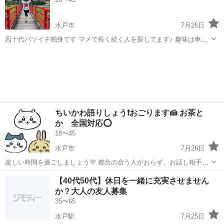
か？ 初参加・おひとり参加...
水戸市
7月26日
四十代バツイチ独身です マメで長く続く人を探してます♪ 趣味は車、
酒、料理、映画、神社、道の駅巡りです♪ よろしくお願いします♪
茨城
水戸市
その他
ちいかわ語りしょう❗️おごります🍰 お茶と
か 全国対応⭕️
18〜45
水戸市
7月26日
楽しい時間を過ごしましょう💜 都合の合う人がおらず、お話し相手を
探しています
茨城
水戸市
アニメ
ちい
【40代50代】休日を一緒に充実させません
か？大人の友人募集
35〜65
水戸駅
7月25日