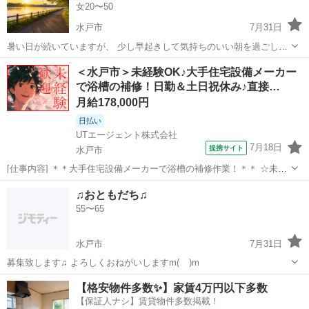
女20〜50
水戸市
7月31日
暑い日が続いていますが、 少し早起きして気持ちのいい朝を過ごしま
せんか？🙌 朝の澄んだ空気の中で千波湖をゆっくり歩きながら 景色を
茨城
水戸市
友達
＜水戸市＞未経験OK♪大手住宅設備メーカー
楽しんだり、気軽におしゃべりしたり♪ 「朝活を始めてみたい！」
で浴槽の補修！日勤＆土日祝休み♪直接…
「運動不足を解消したい！」...
月給178,000円
日払い
UTエージェント株式会社
7月18日
提携サイト
水戸市
[仕事内容] ＊＊大手住宅設備メーカーで浴槽の補修作業！＊＊ ☆未経
験OK！ UTエージェントのメンバーが多数で安心◎ ＜具体的には…
茨城
水戸市
工場
♫おともだち♫
＞ 下記いずれかの作業をお願いします！ ◆浴槽の補修作業 →サン
55〜65
ディング、パテ埋め...
水戸市
7月31日
募集致します♫ よろしくおねがいしますm(__)m
茨城
水戸市
友達
【格安物件多数✨】家賃4万円以下多数
【保証人ナシ】賃貸物件多数掲載！