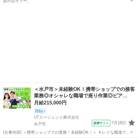
誰か話そう〜。
茨城
水戸市
水戸駅
友達
＜水戸市＞未経験OK！携帯ショップでの接客
業務◎オシャレな職場で座り作業◎ピア…
月給215,000円
日払い
UTエージェント株式会社
7月18日
提携サイト
水戸市
[仕事内容] ＜携帯ショップでの業務！未経験OK！＞ キレイな職場で、