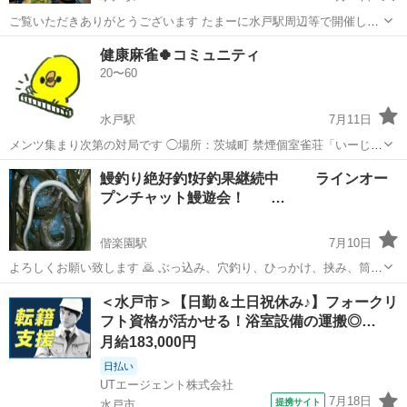
ご覧いただきありがとうございます たまーに水戸駅周辺等で開催して
ます 昼夕飲み、カラオケ 良識ある適量の楽しいお酒＆会話、カラオケ
茨城
水戸市
水戸駅
カラオケ
コミュニティ
健康麻雀🍀コミュニティ
好きな同年代男女のコミュニティです 頻繁な開催ではなく、無理なく
20〜60
気楽なゆるいコミュニテ...
水戸駅
7月11日
メンツ集まり次第の対局です ◯場所：茨城町 禁煙個室雀荘「いーじゃ
ん」 水戸市内「ユートピア」等 加熱式含め対局中禁煙 （喫煙タイム
茨城
水戸市
水戸駅
その他
コミュニティ
鰻釣り絶好釣❗好釣果継続中 ラインオー
あり） ◯時間：１０時〜１６時位 ◯対局モチベーション目的で、場代
プンチャット鰻遊会！ …
内でのささやかな総合...
偕楽園駅
7月10日
よろしくお願い致します 🙇 ぶっ込み、穴釣り、ひっかけ、挟み、筒
、投網指し網 etc... うなぎ釣り専門ラインコミュニティ ラインオー
茨城
水戸市
偕楽園駅
釣り
漁師
＜水戸市＞【日勤＆土日祝休み♪】フォークリ
プンチャット鰻遊会と申します。 6/15竿頭８本 6/17竿頭９本 6/20竿
フト資格が活かせる！浴室設備の運搬◎…
頭...
月給183,000円
日払い
UTエージェント株式会社
7月18日
提携サイト
水戸市