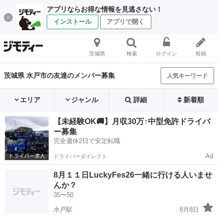
アプリならお得な情報を見逃さない！
インストール
アプリで開く
茨城県
検索
ログイン
投稿
茨城県 水戸市の友達のメンバー募集
人気キーワード
エリア
ジャンル
詳細
新着順
【未経験OK🚚】月収30万↑中型免許ドライバ
ー募集
完全週休2日で安定転職
Ad
ドライバーダイレクト
8月１１日LuckyFes26一緒に行ける人いませ
んか？
35〜50
水戸駅
8月8日