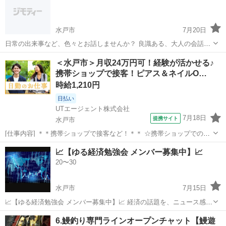
でコツコツ頑張りましょう...
水戸市
7月20日
日常の出来事など、色々とお話しませんか？ 良識ある、大人の会話を
いたしましょう。 珈琲が好きなので、雰囲気の良いカフェなど教えて
茨城
水戸市
その他
＜水戸市＞月収24万円可！経験が活かせる♪
いただけると嬉しいですね！ 男女問いません。 よろしくお願いいたし
携帯ショップで接客！ピアス＆ネイルO…
ます。 投稿者
時給1,210円
日払い
UTエージェント株式会社
7月18日
提携サイト
水戸市
[仕事内容] ＊＊携帯ショップで接客など！＊＊ ☆携帯ショップでの業
務経験者歓迎！ コミュニケーションを取ることがお好きな方にピッ
茨城
水戸市
工場
📈【ゆる経済勉強会 メンバー募集中】📈
タリ！ ＜具体的には…＞ ◆接客業務 →ご来店されたお客様の要件
20〜30
をお伺いする ◆登録業...
水戸市
7月15日
📈【ゆる経済勉強会 メンバー募集中】📈 経済の話題を、ニュース感覚
でゆるく共有できる会です😊 「難しい話は苦手だけど興味はある」
茨城
水戸市
友達
勉強会
6.鰻釣り専門ラインオープンチャット【鰻遊
「誰かと情報交換したい」 そんな方におすすめです。 初参加・1人参