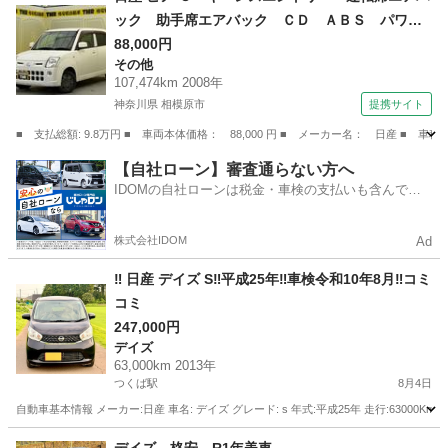
ック 助手席エアバック ＣＤ ＡＢＳ パワー
ステアリング （検9.9）
88,000円
その他
107,474km 2008年
神奈川県 相模原市
提携サイト
■ 支払総額: 9.8万円 ■ 車両本体価格： 88,000 円 ■ メーカー名： 日産
神奈川
相模原市
その他
【自社ローン】審査通らない方へ
IDOMの自社ローンは税金・車検の支払いも含んでい
るので毎月の支払額は一定
株式会社IDOM
Ad
‼️ 日産 デイズ S‼️平成25年‼️車検令和10年8月‼️コミ
コミ
247,000円
デイズ
63,000km 2013年
つくば駅
8月4日
自動車基本情報 メーカー:日産 車名: デイズ グレード: s 年式:平成25年 走行:63000Km
茨城
つくば市
つくば駅
デイズ
自動車