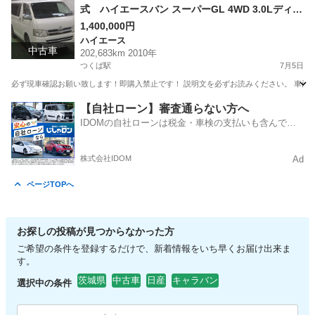
式 ハイエースバン スーパーGL 4WD 3.0Lディー
ゼルターボ
1,400,000円
ハイエース
中古車
202,683km 2010年
つくば駅
7月5日
必ず現車確認お願い致します！即購入禁止です！ 説明文を必ずお読みください。 車両の特徴 ●
茨城
つくば市
つくば駅
ハイエース
【自社ローン】審査通らない方へ
IDOMの自社ローンは税金・車検の支払いも含んでい
るので毎月の支払額は一定
株式会社IDOM
Ad
ページTOPへ
お探しの投稿が見つからなかった方
ご希望の条件を登録するだけで、新着情報をいち早くお届け出来ま
す。
茨城県
中古車
日産
キャラバン
選択中の条件