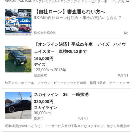
NISSAN CARAVAN 2.5 プレミアムGX ロングボディ ディーゼルターボ バックカメラ❗️
茨城
取手市
新木駅
キャラバン
100万
【自社ローン】審査通らない方へ
IDOMの自社ローンは税金・車検の支払いも含んでい
るので毎月の支払額は一定
株式会社IDOM
Ad
【オンライン決済】平成25年車 デイズ ハイウ
ェイスター 車検R8/12まで
165,000円
デイズ
123,000km 2013年
偕楽園駅
8月7日
純正アルミホイール、アラウンドビューカメラナビ連動、横滑り防止、オートエアコン、オー
茨城
水戸市
偕楽園駅
デイズ
スカイライン 36 一時抹消
320,000円
スカイライン
96,000km
坂東市
8月7日
現車確認お気軽にどうぞ。 ユーザー仕入れの下取車になりますので、細かく整備点検等して