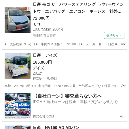
茨城
坂東市
スカイライン
ミッション
日産 モコ Ｃ パワーステアリング パワーウィン
ドウ エアバッグ エアコン キーレス 社外ナ
ビ ＣＤ ＤＶＤ ＥＴＣ 社外ＡＷ （検9.12）
72,000円
モコ
103,755km 2004年
埼玉県 春日部市
提携サイト
■ 支払総額: 9.5万円 ■ 車両本体価格： 72,000 円 ■ メーカー名： 日産
埼玉
春日部市
モコ
日産 デイズ
165,000円
デイズ
2012年
神立駅
8月5日
車検 2027年10月まで 走行距離 162000km 内装、外装凹みキズなく綺麗です。
茨城
かすみがうら市
神立駅
デイズ
走行距離
【自社ローン】審査通らない方へ
IDOMの自社ローンは税金・車検の支払いも含んでい
るので毎月の支払額は一定
株式会社IDOM
Ad
日産 NV150 AD ADバン