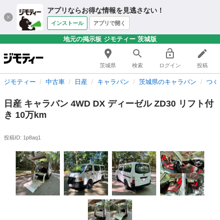
アプリならお得な情報を見逃さない！
インストール
アプリで開く
地元の掲示板 ジモティー 茨城版
茨城県
検索
ログイン
投稿
ジモティー
中古車
日産
キャラバン
茨城県のキャラバン
つく
日産 キャラバン 4WD DX ディーゼル ZD30 リフト付
き 10万km
投稿ID: 1p8aq1