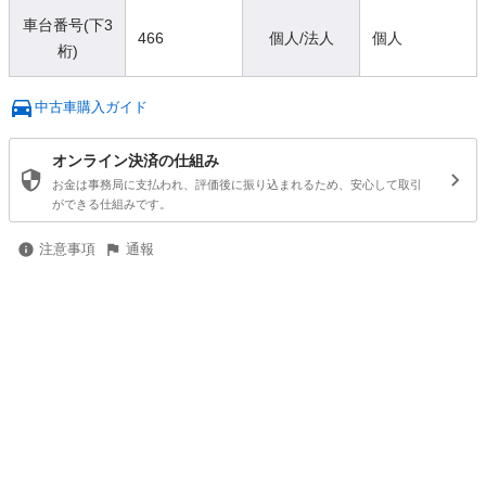
車台番号(下3
466
個人/法人
個人
桁)
中古車購入ガイド
オンライン決済の仕組み
お金は事務局に支払われ、評価後に振り込まれるため、安心して取引
ができる仕組みです。
注意事項
通報