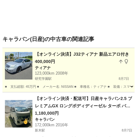
キャラバン(日産)の中古車の関連記事
【オンライン決済】J32ティアナ 新品エアロ付き
400,000円
ティアナ
123,000km 2008年
研究学園駅
8月7日
■ 支払総額: 45万円 ■ メーカー名: NISSAN ■ 車種名：ティアナ ■ 装備：スマート
茨城
つくば市
研究学園駅
ティアナ
【オンライン決済・配送可】日産キャラバン2.5 プ
レミアムGX ロングボディディーゼル ターボ バッ
クカメラ
1,180,000円
キャラバン
172,000km 2016年
新木駅
8月7日