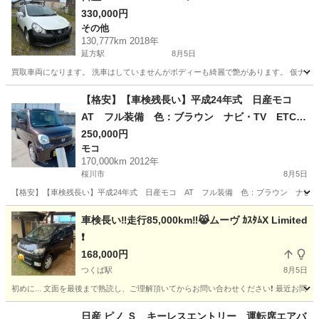
330,000円
その他
130,777km 2018年
延方駅
8月5日
買取車両になります。 洗車はしていませんがボディーも綺麗で艶があります。 仮ナンバ
茨城
潮来市
延方駅
その他
【格安】【車検残長い】平成24年式 日産モコ
AT フル装備 色：ブラウン ナビ・TV ETC
社外アルミ レーダー探知機 車検：令和9年12
250,000円
モコ
月 絶好調！
170,000km 2012年
桜川市
8月5日
【格安】【車検残長い】平成24年式 日産モコ AT フル装備 色：ブラウン ナビ・Т
茨城
桜川市
モコ
車検長い‼️走行85,000km‼️😹ムーヴ ｶｽﾀﾑX Limited
❗️
168,000円
つくば駅
8月5日
初めに... 文面を最後まで熟読し、ご理解頂いてからお問い合わせください❗️ 最近お問
茨城
つくば市
つくば駅
日産
車両
日産 ピノ Ｓ キーレスエントリー 運転席エアバ