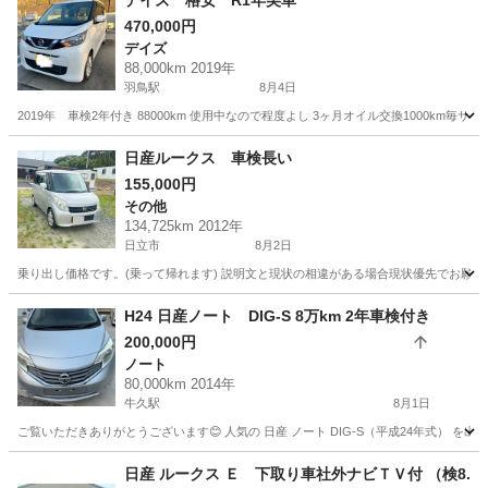
デイズ 格安 R1年美車
470,000円
デイズ
88,000km 2019年
羽鳥駅
8月4日
2019年 車検2年付き 88000km 使用中なので程度よし 3ヶ月オイル交換1000km
茨城
石岡市
羽鳥駅
デイズ
日産ルークス 車検長い
155,000円
その他
134,725km 2012年
日立市
8月2日
乗り出し価格です。(乗って帰れます) 説明文と現状の相違がある場合現状優先でお願いし
茨城
日立市
その他
H24 日産ノート DIG-S 8万km 2年車検付き
200,000円
ノート
80,000km 2014年
牛久駅
8月1日
ご覧いただきありがとうございます😊 人気の 日産 ノート DIG-S（平成24年式） を出品
茨城
牛久市
牛久駅
ノート
車両
日産 ルークス Ｅ 下取り車社外ナビＴＶ付 （検8.