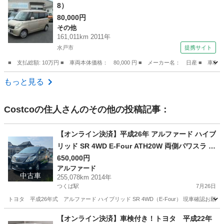
8）
80,000円
その他
161,011km 2011年
水戸市
提携サイト
■ 支払総額: 10万円 ■ 車両本体価格： 80,000 円 ■ メーカー名： 日産 ■ 車
茨城
水戸市
その他
もっと見る
Costcoの住人
さんのその他の投稿記事：
【オンライン決済】平成26年 アルファード ハイブ
リッド SR 4WD E-Four ATH20W 両側パワスラ パ
ワーバックドア フリップダウンモニター 黒革 Blu
650,000円
アルファード
etooth ETC ナビ クルコン
中古車
255,078km 2014年
つくば駅
7月26日
トヨタ 平成26年式 アルファード ハイブリッド SR 4WD（E-Four） 現車確認お願
茨城
つくば市
つくば駅
アルファード
【オンライン決済】車検付き！トヨタ 平成22年