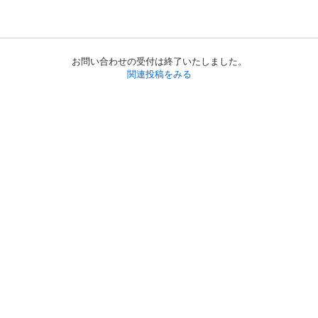
お問い合わせの受付は終了いたしました。
関連投稿をみる
初めての方へ
利用規約
プライバシーポリシー
プライバシー・ステートメント
健全化に資する運用方針
お問い合わせ
運営会社
サイトマップ
ご利用ガイド
フリーワードで探す
PC版で表示
都道府県選択
特定商取引法の表示
利用者情報の外部送信について