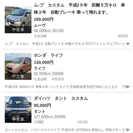
ム-ブ カスタム 平成2５年 距離５万キロ 車
検２年 自動ブレーキ 乗って帰れます。
180,000円
ムーヴ
中古車
56,000km 2013年
七光台駅
8月5日
ム-ブ カスタム 平成2５ 自動ブレーキ 距離５万キロ ECOアイドル ナビ TV バック
茨城
坂東市
七光台駅
ムーヴ
カスタム
ホンダ ライフ
130,000円
ライフ
92,000km 2009年
中古車
七光台駅
6月22日
平成21年 92000キロ 車検２年 バックカメラ 茨城県坂東市莚打950になります。 
茨城
坂東市
七光台駅
ライフ
ダイハツ タント カスタム
95,000円
タント
127,000km 2009年
中古車
川間駅
6月3日
タントカスタム パワースライドドア 平成21年 127000km 車検なし 車検２年＋５万