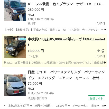
AT フル装備 色：ブラウン ナビ・TV ETC
社外アルミ レーダー探知機 車検：令和9年12
250,000円
モコ
月 絶好調！
170,000km 2012年
桜川市
8月5日
【格安】【車検残長い】平成24年式 日産モコ AT フル装備 色：ブラウン ナビ・Т
茨城
桜川市
モコ
車検長い‼️走行85,000km‼️😹ムーヴ ｶｽﾀﾑX Limited
❗️
168,000円
つくば駅
8月5日
初めに... 文面を最後まで熟読し、ご理解頂いてからお問い合わせください❗️ 最近お問
茨城
つくば市
つくば駅
日産
車両
日産 モコ Ｃ パワーステアリング パワーウィン
ドウ エアバッグ エアコン キーレス 社外ナ
ビ ＣＤ ＤＶＤ ＥＴＣ 社外ＡＷ （検9.12）
72,000円
モコ
103,755km 2004年
埼玉県 春日部市
提携サイト
■ 支払総額: 9.5万円 ■ 車両本体価格： 72,000 円 ■ メーカー名： 日産