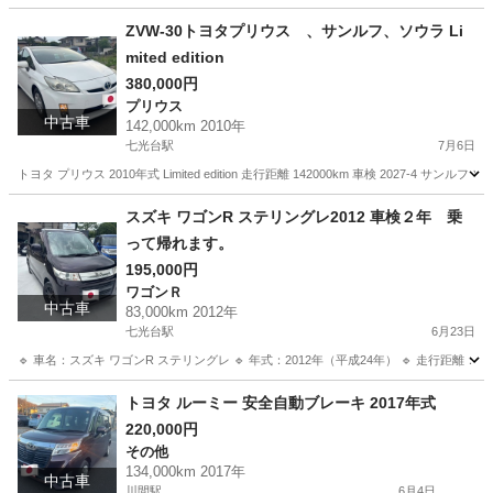
茨城
坂東市
川間駅
タント
ZVW-30トヨタプリウス 、サンルフ、ソウラ Li
mited edition
380,000円
プリウス
中古車
142,000km 2010年
七光台駅
7月6日
トヨタ プリウス 2010年式 Limited edition 走行距離 142000km 車検 2027-4 サ
茨城
坂東市
七光台駅
プリウス
スズキ ワゴンR ステリングレ2012 車検２年 乗
って帰れます。
195,000円
ワゴンＲ
中古車
83,000km 2012年
七光台駅
6月23日
🔹 車名：スズキ ワゴンR ステリングレ 🔹 年式：2012年（平成24年） 🔹 走行距離：83
茨城
坂東市
七光台駅
ワゴンＲ
ワゴンR
トヨタ ルーミー 安全自動ブレーキ 2017年式
220,000円
その他
134,000km 2017年
中古車
川間駅
6月4日