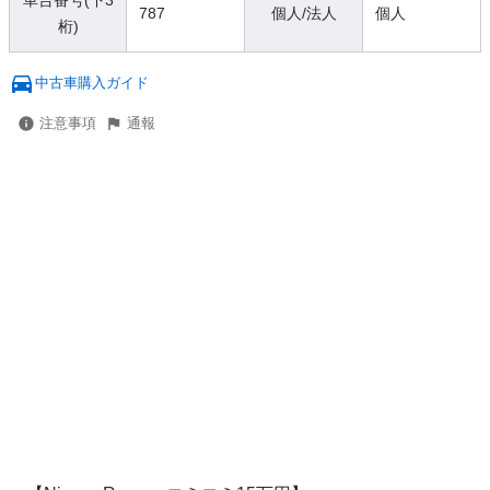
車台番号(下3
787
個人/法人
個人
桁)
中古車購入ガイド
注意事項
通報