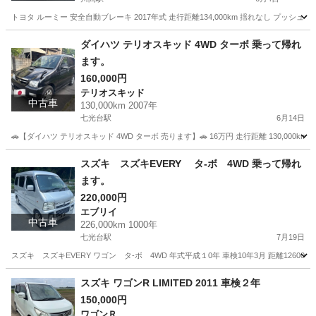
トヨタ ルーミー 安全自動ブレーキ 2017年式 走行距離134,000km 揺れなし プッ
茨城
坂東市
川間駅
その他
ダイハツ テリオスキッド 4WD ターボ 乗って帰れ
ます。
160,000円
テリオスキッド
中古車
130,000km 2007年
七光台駅
6月14日
🚗【ダイハツ テリオスキッド 4WD ターボ 売ります】🚗 16万円 走行距離 130,000km 車
茨城
坂東市
七光台駅
テリオスキッド
スズキ スズキEVERY タ-ボ 4WD 乗って帰れ
ます。
220,000円
エブリイ
中古車
226,000km 1000年
七光台駅
7月19日
スズキ スズキEVERY ワゴン タ-ボ 4WD 年式平成１0年 車検10年3月 距離12600
茨城
坂東市
七光台駅
エブリイ
スズキ ワゴンR LIMITED 2011 車検２年
150,000円
ワゴンＲ