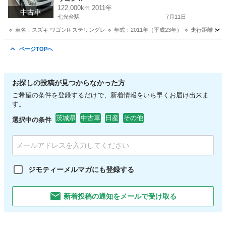
122,000km 2011年
中古車
七光台駅
7月11日
🔹 車名：スズキ ワゴンR ステリングレ 🔹 年式：2011年（平成23年） 🔹 走行距離：12
茨城
坂東市
七光台駅
ワゴンＲ
ワゴンR
ページTOPへ
お探しの投稿が見つからなかった方
ご希望の条件を登録するだけで、新着情報をいち早くお届け出来ま
す。
茨城県
中古車
日産
その他
選択中の条件
ジモティーメルマガにも登録する
新着投稿の通知をメールで受け取る