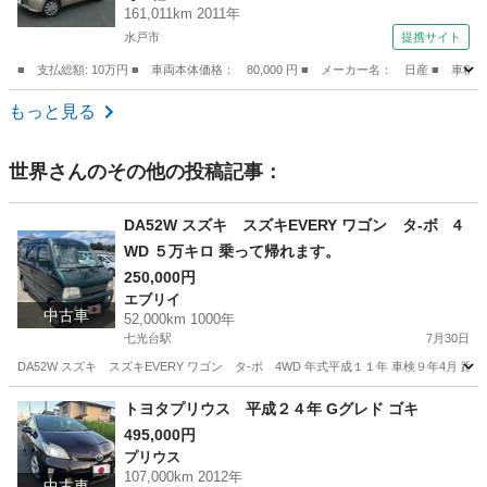
161,011km 2011年
水戸市
提携サイト
■ 支払総額: 10万円 ■ 車両本体価格： 80,000 円 ■ メーカー名： 日産 ■ 車
茨城
水戸市
その他
もっと見る
世界
さんのその他の投稿記事：
DA52W スズキ スズキEVERY ワゴン タ-ボ 4
WD ５万キロ 乗って帰れます。
250,000円
エブリイ
中古車
52,000km 1000年
七光台駅
7月30日
DA52W スズキ スズキEVERY ワゴン タ-ボ 4WD 年式平成１１年 車検９年4月 距離5
茨城
坂東市
七光台駅
エブリイ
ワゴン
トヨタプリウス 平成２４年 Gグレド ゴキ
495,000円
プリウス
107,000km 2012年
中古車