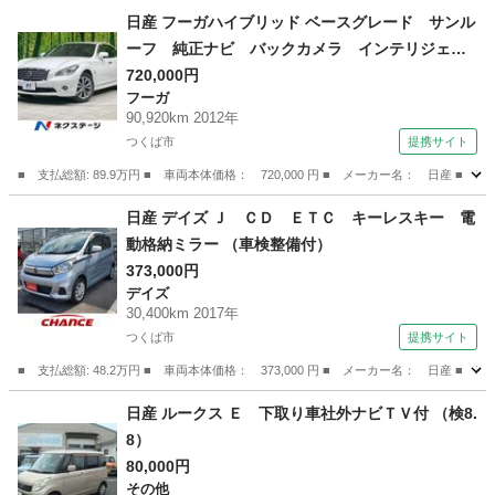
茨城
ひたちなか市
ジューク
日産 フーガハイブリッド ベースグレード サンル
ーフ 純正ナビ バックカメラ インテリジェン
トブレーキアシスト レーダークルーズ 禁煙
720,000円
フーガ
車 革シート 前席シートエアコン スマートキ
90,920km 2012年
ー ＨＩＤヘッド ＥＴＣ 純正１８インチＡ
つくば市
提携サイト
Ｗ オートエアコン （車検整備付）
■ 支払総額: 89.9万円 ■ 車両本体価格： 720,000 円 ■ メーカー名： 日
茨城
つくば市
フーガ
日産 デイズ Ｊ ＣＤ ＥＴＣ キーレスキー 電
動格納ミラー （車検整備付）
373,000円
デイズ
30,400km 2017年
つくば市
提携サイト
■ 支払総額: 48.2万円 ■ 車両本体価格： 373,000 円 ■ メーカー名： 日産 
茨城
つくば市
デイズ
日産 ルークス Ｅ 下取り車社外ナビＴＶ付 （検8.
8）
80,000円
その他