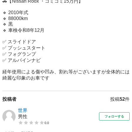
🚗【Nissan Roox ・コミコミ15万円】

🔹 2010年式 

🔹 88000km 

🔹 黒

🔹 車検令和8年12月

✅ スライドドア 

✅ プッシュスタート 

✅ フォグランプ 

✅ アルパインナビ

経年使用による傷や凹み、割れ等がございますが全体的には
綺麗な印象のお車です
投稿者
投稿
52
件
世界
男性
フォローする
0.0