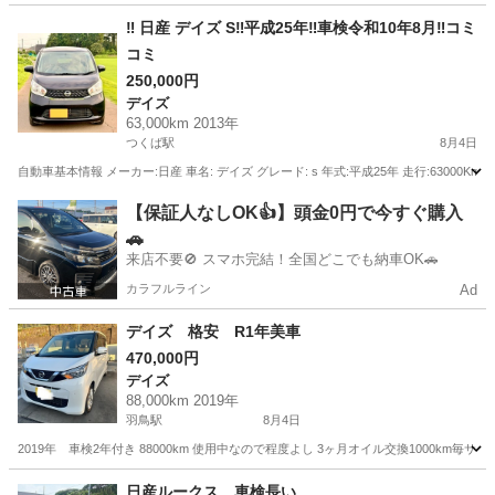
埼玉
春日部市
モコ
‼️ 日産 デイズ S‼️平成25年‼️車検令和10年8月‼️コミ
コミ
250,000円
デイズ
63,000km 2013年
つくば駅
8月4日
自動車基本情報 メーカー:日産 車名: デイズ グレード: s 年式:平成25年 走行:63000Km
茨城
つくば市
つくば駅
デイズ
自動車
【保証人なしOK👍】頭金0円で今すぐ購入
🚗
来店不要🚫 スマホ完結！全国どこでも納車OK🚗
カラフルライン
Ad
デイズ 格安 R1年美車
470,000円
デイズ
88,000km 2019年
羽鳥駅
8月4日
2019年 車検2年付き 88000km 使用中なので程度よし 3ヶ月オイル交換1000km
茨城
石岡市
羽鳥駅
デイズ
日産ルークス 車検長い