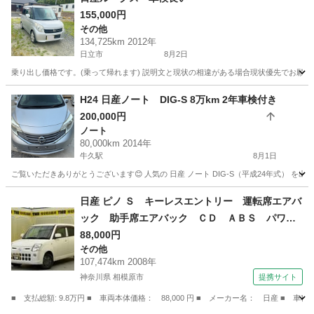
155,000円
その他
134,725km 2012年
日立市
8月2日
乗り出し価格です。(乗って帰れます) 説明文と現状の相違がある場合現状優先でお願いし
茨城
日立市
その他
H24 日産ノート DIG-S 8万km 2年車検付き
200,000円
ノート
80,000km 2014年
牛久駅
8月1日
ご覧いただきありがとうございます😊 人気の 日産 ノート DIG-S（平成24年式） を出品
茨城
牛久市
牛久駅
ノート
車両
日産 ピノ Ｓ キーレスエントリー 運転席エアバ
ック 助手席エアバック ＣＤ ＡＢＳ パワー
ステアリング （検9.9）
88,000円
その他
107,474km 2008年
神奈川県 相模原市
提携サイト
■ 支払総額: 9.8万円 ■ 車両本体価格： 88,000 円 ■ メーカー名： 日産