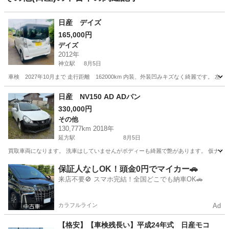
日産 デイズ
165,000円
デイズ
2012年
神立駅
8月5日
車検 2027年10月まで 走行距離 162000km 内装、外装凹みキズなく綺麗です。
茨城
かすみがうら市
神立駅
デイズ
走行距離
日産 NV150 AD ADバン
330,000円
その他
130,777km 2018年
延方駅
8月5日
買取車両になります。 洗車はしていませんがボディーも綺麗で艶があります。 仮ナンバ
茨城
潮来市
延方駅
その他
保証人なしOK！頭金0円でマイカー🚗
来店不要🚫 スマホ完結！全国どこでも納車OK🚗
カラフルライン
Ad
【格安】【車検残長い】平成24年式 日産モコ