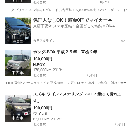
七光台駅
6月28日
トヨタ プリウス 2012年式 Gグレード 走行距離 106,000km 車検 2028-4 レザーシ
茨城
坂東市
七光台駅
プリウス
保証人なしOK！頭金0円でマイカー🚗
来店不要🚫 スマホ完結！全国どこでも納車OK🚗
カラフルライン
Ad
ホンダ-BOX 平成２５年 車検２年
160,000円
N-BOX
178,000km 2013年
中古車
七光台駅
8月5日
N-box 両側パワースライドドア 平成25年 １７万キロ ナビ 車検 2 年 傷、凹み・サ
茨城
坂東市
七光台駅
N-BOX
スズキ ワゴンR ステリングレ2012 乗って帰れま
す。
190,000円
ワゴンＲ
中古車
83,000km 2012年
七光台駅
8月3日