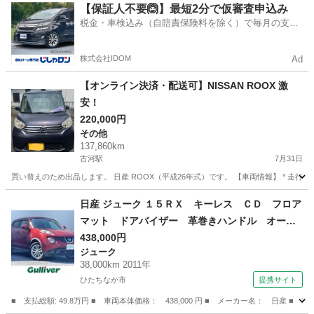
神奈川
相模原市
その他
【保証人不要🙆】最短2分で仮審査申込み
税金・車検込み（自賠責保険料を除く）で毎月の支払
額は一定の自社ローン🚗
株式会社IDOM
Ad
【オンライン決済・配送可】NISSAN ROOX 激
安！
220,000円
その他
137,860km
古河駅
7月31日
買い替えのため出品します。 日産 ROOX（平成26年式）です。 【車両情報】 * 走行距離：約
茨城
古河市
古河駅
その他
日産 ジューク １５ＲＸ キーレス ＣＤ フロア
マット ドアバイザー 革巻きハンドル オート
エアコン ビルトインＥＴＣ 電動格納ミラー
438,000円
ジューク
１７インチアルミホイール （検8.10）
38,000km 2011年
ひたちなか市
提携サイト
■ 支払総額: 49.8万円 ■ 車両本体価格： 438,000 円 ■ メーカー名： 日