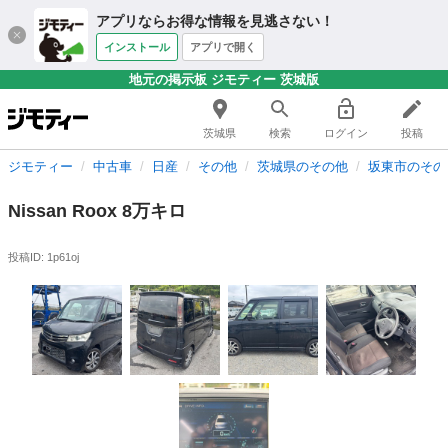
アプリならお得な情報を見逃さない！
インストール
アプリで開く
地元の掲示板 ジモティー 茨城版
茨城県
検索
ログイン
投稿
ジモティー
中古車
日産
その他
茨城県のその他
坂東市のその
Nissan Roox 8万キロ
投稿ID: 1p61oj