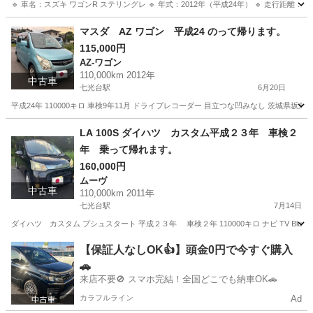
🔹 車名：スズキ ワゴンR ステリングレ 🔹 年式：2012年（平成24年） 🔹 走行距離：8
茨城
坂東市
七光台駅
ワゴンＲ
ワゴンR
マスダ AZ ワゴン 平成24 のって帰ります。
115,000円
AZ-ワゴン
110,000km 2012年
中古車
七光台駅
6月20日
平成24年 110000キロ 車検9年11月 ドライブレコーダー 目立つな凹みなし 茨城
茨城
坂東市
七光台駅
AZ-ワゴン
LA 100S ダイハツ カスタム平成２３年 車検２
年 乗って帰れます。
160,000円
ムーヴ
中古車
110,000km 2011年
七光台駅
7月14日
ダイハツ カスタム プシュスタート 平成２３年 車検２年 110000キロ ナビ TV Bluet
茨城
坂東市
七光台駅
ムーヴ
カスタム
【保証人なしOK👍】頭金0円で今すぐ購入
🚗
来店不要🚫 スマホ完結！全国どこでも納車OK🚗
カラフルライン
Ad