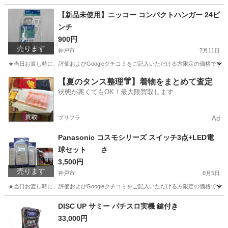
兵庫
神戸市
その他
【新品未使用】ニッコー コンパクトハンガー 24ピ
ンチ
900円
売ります
神戸市
7月11日
★当日お渡し時に、評価およびGoogleクチコミをご記入いただける方限定の価格です。
兵庫
神戸市
洗濯用品
ニッコー
【夏のタンス整理👘】着物をまとめて査定
状態が悪くてもOK！最大限買取します
プリフラ
Ad
Panasonic コスモシリーズ スイッチ3点+LED電
球セット さ
3,500円
売ります
神戸市
8月5日
★当日お渡し時に、評価およびGoogleクチコミをご記入いただける方限定の価格です。 ご了承
兵庫
神戸市
生活家電
DISC UP サミー パチスロ実機 鍵付き
33,000円