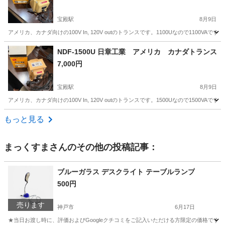
宝殿駅
8月9日
アメリカ、カナダ向けの100V In, 120V outのトランスです。1100Uなので110
兵庫
加古川市
宝殿駅
その他
カナダ
NDF-1500U 日章工業 アメリカ カナダトランス
7,000円
宝殿駅
8月9日
アメリカ、カナダ向けの100V In, 120V outのトランスです。1500Uなので150
兵庫
加古川市
宝殿駅
その他
アメリカ
もっと見る
まっくすま
さんのその他の投稿記事：
ブルーガラス デスクライト テーブルランプ
500円
売ります
神戸市
6月17日
★当日お渡し時に、評価およびGoogleクチコミをご記入いただける方限定の価格です