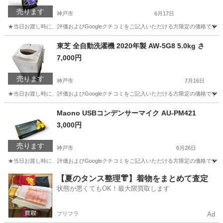
売ります
神戸市
6月17日
★当日お渡し時に、評価およびGoogleクチコミをご記入いただける方限定の価格です。 
兵庫
神戸市
その他
東芝 全自動洗濯機 2020年製 AW-5G8 5.0kg さ
7,000円
売ります
神戸市
7月16日
★当日お渡し時に、評価およびGoogleクチコミをご記入いただける方限定の価格です。ご了承
兵庫
神戸市
生活家電
Maono USBコンデンサーマイク AU-PM421
3,000円
売ります
神戸市
6月26日
★当日お渡し時に、評価およびGoogleクチコミをご記入いただける方限定の価格です。
兵庫
神戸市
その他
【夏のタンス整理👘】着物をまとめて査定
状態が悪くてもOK！最大限買取します
プリフラ
Ad