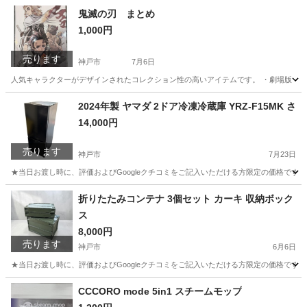
鬼滅の刃 まとめ
1,000円
売ります
神戸市
7月6日
人気キャラクターがデザインされたコレクション性の高いアイテムです。 ・劇場版『鬼滅の刃』
兵庫
神戸市
その他
2024年製 ヤマダ 2ドア冷凍冷蔵庫 YRZ-F15MK さ
14,000円
売ります
神戸市
7月23日
★当日お渡し時に、評価およびGoogleクチコミをご記入いただける方限定の価格です。 ご
兵庫
神戸市
キッチン家電
折りたたみコンテナ 3個セット カーキ 収納ボック
ス
8,000円
売ります
神戸市
6月6日
★当日お渡し時に、評価およびGoogleクチコミをご記入いただける方限定の価格です。 ご了
兵庫
神戸市
収納家具
CCCORO mode 5in1 スチームモップ