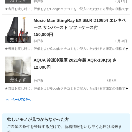
売ります
神戸市
6月17日
★当日お渡し時に、評価およびGoogleクチコミをご記入いただける方限定の価格です。 
兵庫
神戸市
照明器具
Music Man StingRay EX SB.R D10854 エレキベ
ース サンバースト ソフトケース付
150,000円
売ります
神戸市
6月28日
★当日お渡し時に、評価およびGoogleクチコミをご記入いただける方限定の価格です。 ご
兵庫
神戸市
弦楽器、ギター
AQUA 冷凍冷蔵庫 2021年製 AQR-13K(S) さ
12,000円
売ります
神戸市
8月8日
★当日お渡し時に、評価およびGoogleクチコミをご記入いただける方限定の価格です。 ご
兵庫
神戸市
キッチン家電
AQR
ページTOPへ
欲しいモノが見つからなかった方
ご希望の条件を登録するだけで、新着情報をいち早くお届け出来ま
す。