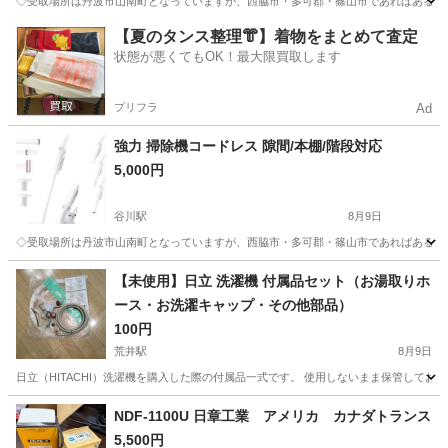
◇受取場所は丹波市山南町となっていますが、西脇市・多可郡・篠山市であればある程度
兵庫
丹波市
谷川駅
カメラ
【夏のタンス整理👘】着物をまとめて査定
状態が悪くてもOK！最大限買取します
プリフラ
Ad
強力 掃除機コードレス 隙間/本棚/階段対応
5,000円
谷川駅
8月9日
◇受取場所は丹波市山南町となっていますが、西脇市・多可郡・篠山市であればある程度
兵庫
丹波市
谷川駅
生活家電
​【未使用】日立 洗濯機 付属品セット（お湯取りホ
ース・お洗濯キャップ・その他部品）
100円
荒井駅
8月9日
日立（HITACHI）洗濯機を購入した際の付属品一式です。 使用しないまま保管してお
兵庫
高砂市
荒井駅
生活家電
NDF-1100U 日章工業 アメリカ カナダトランス
5,500円