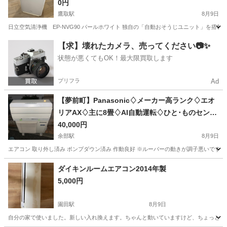
0円
鷹取駅
8月9日
日立空気清浄機 EP-NVG90 パールホワイト 独自の「自動おそうじユニット」を搭
兵庫
神戸市
鷹取駅
季節、空調家電
【求】壊れたカメラ、売ってください📷✨
状態が悪くてもOK！最大限買取します
プリフラ
Ad
【夢前町】Panasonic♢ メーカー高ランク♢ エオ
リアAX♢ 主に8畳♢ AI自動運転♢ ひと･ものセンサ
ー♢ 日射センサー♢ 自動お掃除機能♢ 空気清浄機
40,000円
能♢ ナノイーX♢ 衣類乾燥♢ 無線LAN内蔵♢ スマー
余部駅
8月9日
トフォン対応
エアコン 取り外し済み ポンプダウン済み 作動良好 ※ルーバーの動きが調子悪いですが
兵庫
姫路市
余部駅
季節、空調家電
冷房
ダイキンルームエアコン2014年製
5,000円
園田駅
8月9日
自分の家で使いました。新しい入れ換えます。ちゃんと動いていますけど、ちょっと普