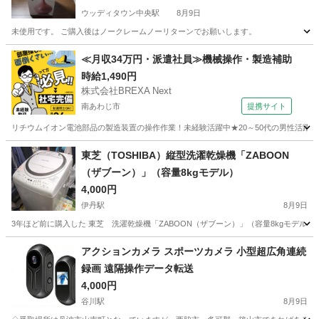
ウッディタウン中央駅
8月9日
未使用です。 ご購入後はノークレームノーリターンでお願いします。
兵庫
三木市
ウッディタウン中央駅
季節、空調家電
≪月収34万円・派遣社員≫機械操作・製造補助
時給1,490円
アロマディフューザー
株式会社BREXA Next
南あわじ市
提携サイト
リチウムイオン電池部品の製造装置の操作作業！未経験活躍中★20～50代の男性活躍中
兵庫
南あわじ市
その他
東芝（TOSHIBA）縦型洗濯乾燥機「ZABOON
（ザブーン）」（容量8kgモデル）
4,000円
伊丹駅
8月9日
3年ほど前に購入した 東芝 洗濯乾燥機「ZABOON（ザブーン）」（容量8kgモデル）です。 【
兵庫
伊丹市
伊丹駅
生活家電
アクションカメラ スポーツカメラ 小型超広角連続
録画 遠隔操作データ転送
4,000円
谷川駅
8月9日