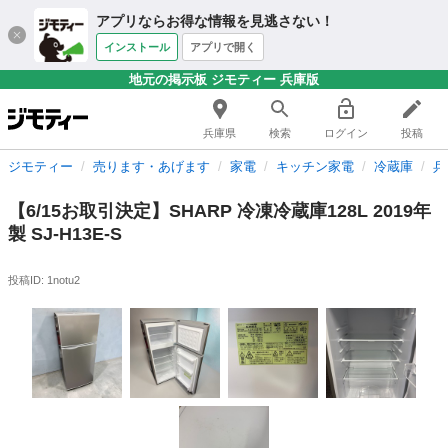
アプリならお得な情報を見逃さない！
インストール
アプリで開く
地元の掲示板 ジモティー 兵庫版
兵庫県
検索
ログイン
投稿
ジモティー
売ります・あげます
家電
キッチン家電
冷蔵庫
兵
【6/15お取引決定】SHARP 冷凍冷蔵庫128L 2019年
製 SJ-H13E-S
投稿ID: 1notu2