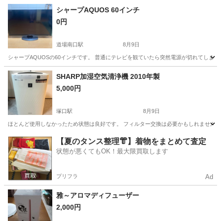
兵庫
尼崎市
園田駅
季節、空調家電
シャープAQUOS 60インチ
0円
道場南口駅
8月9日
シャープAQUOSの60インチです。 普通にテレビを観ていたら突然電源が切れてしまい
兵庫
神戸市
道場南口駅
テレビ
SHARP加湿空気清浄機 2010年製
5,000円
塚口駅
8月9日
ほとんど使用しなかったため状態は良好です。 フィルター交換は必要かもしれません。
兵庫
尼崎市
塚口駅
季節、空調家電
【夏のタンス整理👘】着物をまとめて査定
状態が悪くてもOK！最大限買取します
プリフラ
Ad
雅～アロマディフューザー
2,000円