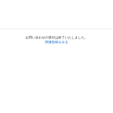
お問い合わせの受付は終了いたしました。
関連投稿をみる
初めての方へ
利用規約
プライバシーポリシー
プライバシー・ステートメント
健全化に資する運用方針
お問い合わせ
運営会社
サイトマップ
ご利用ガイド
フリーワードで探す
PC版で表示
都道府県選択