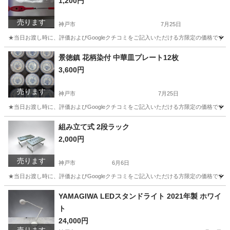
1,200円
売ります
神戸市
7月25日
★当日お渡し時に、評価およびGoogleクチコミをご記入いただける方限定の価格です。
兵庫
神戸市
生活家電
景徳鎮 花柄染付 中華皿プレート12枚
3,600円
売ります
神戸市
7月25日
★当日お渡し時に、評価およびGoogleクチコミをご記入いただける方限定の価格です
兵庫
神戸市
食器
景徳
組み立て式 2段ラック
2,000円
売ります
神戸市
6月6日
★当日お渡し時に、評価およびGoogleクチコミをご記入いただける方限定の価格です。
兵庫
神戸市
収納家具
YAMAGIWA LEDスタンドライト 2021年製 ホワイ
ト
24,000円