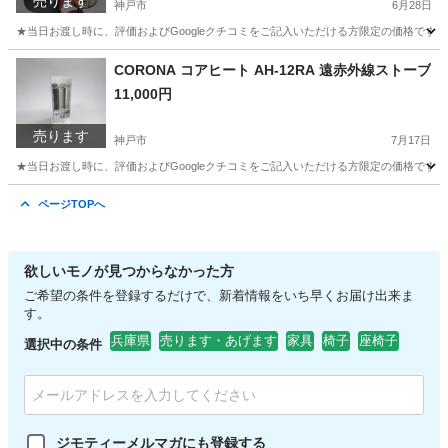
売ります
神戸市
6月28日
★当日お渡し時に、評価およびGoogleクチコミをご記入いただける方限定の価格です。 ご
兵庫
神戸市
弦楽器、ギター
CORONA コアヒート AH-12RA 遠赤外線ストーブ
11,000円
売ります
神戸市
7月17日
★当日お渡し時に、評価およびGoogleクチコミをご記入いただける方限定の価格です。 ご
兵庫
神戸市
季節、空調家電
コアヒート
ページTOPへ
欲しいモノが見つからなかった方
ご希望の条件を登録するだけで、新着情報をいち早くお届け出来ま
す。
兵庫県
売ります・あげます
家具
椅子
座椅子
選択中の条件
ジモティーメルマガにも登録する