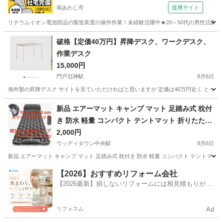
南あわじ市
提携サイト
リチウムイオン電池部品の製造装置の操作作業！未経験活躍中★20～50代の男性活躍中
兵庫
南あわじ市
その他
破格【定価40万円】昇降デスク、ワークデスク、
作業デスク
15,000円
門戸厄神駅
8月6日
海外製の昇降デスク サイトを見ていただければと思いますが 定価は40万円近く とって
兵庫
西宮市
門戸厄神駅
オフィス用家具
新品 エアーマット キャンプ マット 足踏み式 枕付
き 防水 軽量 コンパクト テントマット 折りたたみ
エアベッド
2,000円
ウッディタウン中央駅
8月6日
新品 エアーマット キャンプ マット 足踏み式 枕付き 防水 軽量 コンパクト テントマット 折り
兵庫
三田市
ウッディタウン中央駅
寝具
マット
【2026】おすすめリフォーム会社
【2026最新】損しないリフォームには相見積もりが不
可欠！
リフォスム
Ad