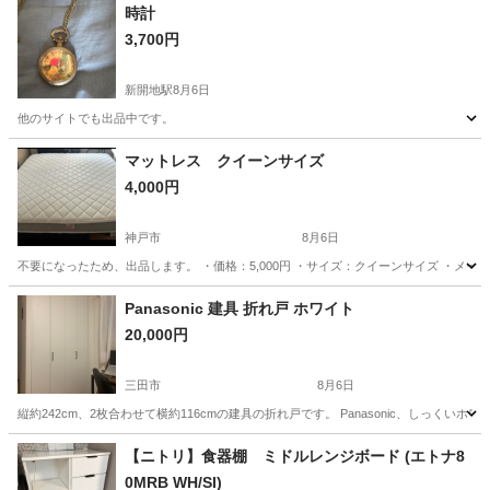
時計
3,700円
新開地駅
8月6日
他のサイトでも出品中です。
兵庫
神戸市
新開地駅
時計
サイト
マットレス クイーンサイズ
4,000円
神戸市
8月6日
不要になったため、出品します。 ・価格：5,000円 ・サイズ：クイーンサイズ ・メーカー
兵庫
神戸市
ベッド
Panasonic 建具 折れ戸 ホワイト
20,000円
三田市
8月6日
縦約242cm、2枚合わせて横約116cmの建具の折れ戸です。 Panasonic、しっ
兵庫
三田市
その他
建具
【ニトリ】食器棚 ミドルレンジボード (エトナ8
0MRB WH/SI)