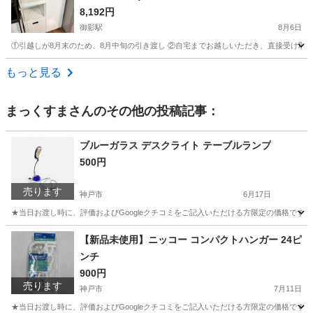
8,192円
御影駅
8月6日
①引越しが8月末のため、8月中旬の引き渡し ②自宅までお越しいただき、直接受け取れ
兵庫
神戸市
御影駅
収納家具
もっと見る
まっくすま
さんのその他の投稿記事：
ブルーガラス デスクライト テーブルランプ
500円
売ります
神戸市
6月17日
★当日お渡し時に、評価およびGoogleクチコミをご記入いただける方限定の価格です
兵庫
神戸市
その他
【新品未使用】ニッコー コンパクトハンガー 24ピ
ンチ
900円
売ります
神戸市
7月11日
★当日お渡し時に、評価およびGoogleクチコミをご記入いただける方限定の価格です。