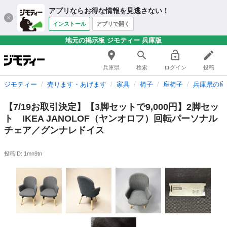
アプリならお得な情報を見逃さない！
インストール
アプリで開く
地元の掲示板 ジモティー 兵庫版
兵庫県
検索
ログイン
投稿
ジモティー
売ります・あげます
家具
椅子
座椅子
兵庫県の座
【7/19お取引決定】【3脚セットで9,000円】2脚セッ
ト IKEA JANOLOF（ヤンオロフ）回転パーソナル
チェア／グンナレドイス
投稿ID: 1mn9tn