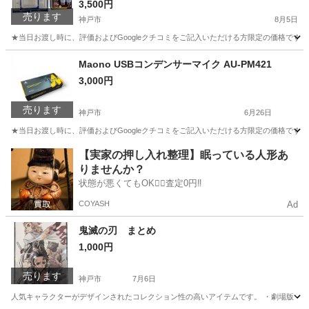
3,500円
売ります
神戸市
8月5日
★当日お渡し時に、評価およびGoogleクチコミをご記入いただける方限定の価格です。 ご了承
兵庫
神戸市
生活家電
Maono USBコンデンサーマイク AU-PM421
3,000円
売ります
神戸市
6月26日
★当日お渡し時に、評価およびGoogleクチコミをご記入いただける方限定の価格です。
兵庫
神戸市
その他
【実家の押し入れ整理】眠っている人形あ
りませんか？
状態が悪くてもOK🙆‍♀️査定0円‼️
COYASH
Ad
鬼滅の刃 まとめ
1,000円
売ります
神戸市
7月6日
人気キャラクターがデザインされたコレクション性の高いアイテムです。 ・劇場版『鬼滅の刃』