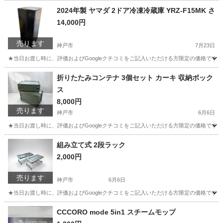
兵庫
神戸市
その他
2024年製 ヤマダ 2ドア冷凍冷蔵庫 YRZ-F15MK さ
14,000円
売ります
神戸市
7月23日
★当日お渡し時に、評価およびGoogleクチコミをご記入いただける方限定の価格です。 ご
兵庫
神戸市
キッチン家電
折りたたみコンテナ 3個セット カーキ 収納ボック
ス
8,000円
売ります
神戸市
6月6日
★当日お渡し時に、評価およびGoogleクチコミをご記入いただける方限定の価格です。 ご了
兵庫
神戸市
収納家具
組み立て式 2段ラック
2,000円
売ります
神戸市
6月6日
★当日お渡し時に、評価およびGoogleクチコミをご記入いただける方限定の価格です。
兵庫
神戸市
収納家具
CCCORO mode 5in1 スチームモップ