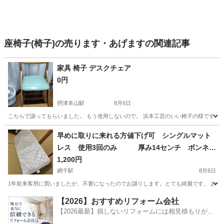
座椅子(椅子)の売ります・あげますの関連記事
家具 椅子 デスクチェア
0円
摂津本山駅
8月6日
こちらで譲ってもらいました。 もう使用しないので。 浜本工芸のいい椅子の様です。
兵庫
神戸市
摂津本山駅
椅子
ダイニング
早めに取りに来れる方値下げ可 シングルマット
レス 使用3回のみ 厚み14センチ ボンネル
コイル
1,200円
網干駅
8月6日
1年前来客用に買いましたが、不要になったのでお譲りします。とても綺麗です。 お引き
兵庫
揖保郡
網干駅
寝具
【2026】おすすめリフォーム会社
【2026最新】損しないリフォームには相見積もりが不
可欠！