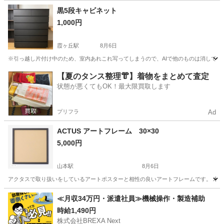
兵庫
尼崎市
ドレッサー
黒5段キャビネット
1,000円
霞ヶ丘駅
8月6日
※引っ越し片付け中のため、室内あれこれ写ってしまうので、AIで他のものは消してます。
兵庫
神戸市
霞ヶ丘駅
収納家具
【夏のタンス整理👘】着物をまとめて査定
状態が悪くてもOK！最大限買取します
プリフラ
Ad
ACTUS アートフレーム 30×30
5,000円
山本駅
8月6日
アクタスで取り扱いをしているアートポスターと相性の良いアートフレームです。 木
兵庫
宝塚市
山本駅
家具
アート
≪月収34万円・派遣社員≫機械操作・製造補助
時給1,490円
株式会社BREXA Next