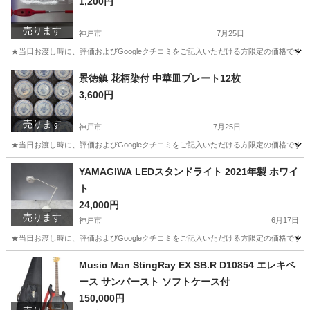
1,200円
売ります
神戸市
7月25日
★当日お渡し時に、評価およびGoogleクチコミをご記入いただける方限定の価格です。
兵庫
神戸市
生活家電
景徳鎮 花柄染付 中華皿プレート12枚
3,600円
売ります
神戸市
7月25日
★当日お渡し時に、評価およびGoogleクチコミをご記入いただける方限定の価格です
兵庫
神戸市
食器
景徳
YAMAGIWA LEDスタンドライト 2021年製 ホワイ
ト
24,000円
売ります
神戸市
6月17日
★当日お渡し時に、評価およびGoogleクチコミをご記入いただける方限定の価格です。 
兵庫
神戸市
照明器具
Music Man StingRay EX SB.R D10854 エレキベ
ース サンバースト ソフトケース付
150,000円