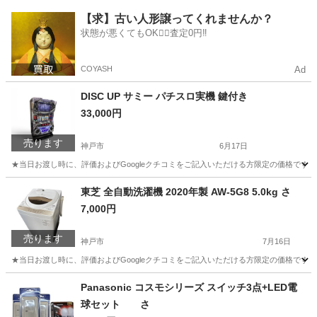
兵庫
神戸市
洗濯用品
ニッコー
【求】古い人形譲ってくれませんか？
状態が悪くてもOK🙆‍♀️査定0円‼️
COYASH
Ad
DISC UP サミー パチスロ実機 鍵付き
33,000円
売ります
神戸市
6月17日
★当日お渡し時に、評価およびGoogleクチコミをご記入いただける方限定の価格です。 
兵庫
神戸市
その他
東芝 全自動洗濯機 2020年製 AW-5G8 5.0kg さ
7,000円
売ります
神戸市
7月16日
★当日お渡し時に、評価およびGoogleクチコミをご記入いただける方限定の価格です。ご了承
兵庫
神戸市
生活家電
Panasonic コスモシリーズ スイッチ3点+LED電
球セット さ