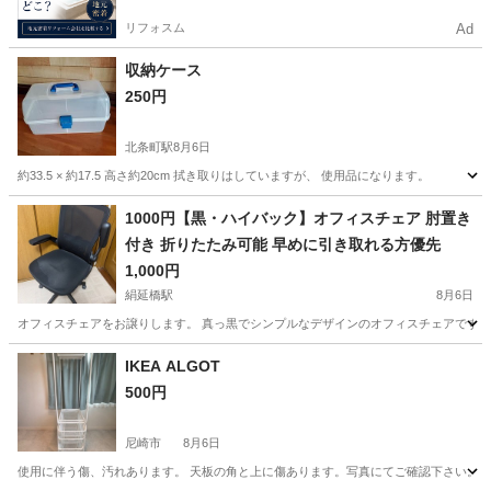
リフォスム
Ad
収納ケース
250円
北条町駅
8月6日
約33.5 × 約17.5 高さ約20cm 拭き取りはしていますが、 使用品になります。
兵庫
加西市
北条町駅
収納家具
ケース
1000円【黒・ハイバック】オフィスチェア 肘置き
付き 折りたたみ可能 早めに引き取れる方優先
1,000円
絹延橋駅
8月6日
オフィスチェアをお譲りします。 真っ黒でシンプルなデザインのオフィスチェアです。 ・
兵庫
川西市
絹延橋駅
椅子
IKEA ALGOT
500円
尼崎市
8月6日
使用に伴う傷、汚れあります。 天板の角と上に傷あります。写真にてご確認下さい。 