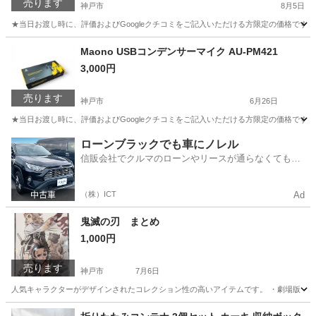
売ります
神戸市
8月5日
★当日お渡し時に、評価およびGoogleクチコミをご記入いただける方限定の価格です。 ご了承
兵庫
神戸市
生活家電
Maono USBコンデンサーマイク AU-PM421
3,000円
売ります
神戸市
6月26日
★当日お渡し時に、評価およびGoogleクチコミをご記入いただける方限定の価格です。
兵庫
神戸市
その他
ローンブラックでも車にノレル
信販会社でクルマのローンやリースが通らなくてもク
ルマをご利用いただけるサービスがあります！
（株）ICT
Ad
鬼滅の刃 まとめ
1,000円
売ります
神戸市
7月6日
人気キャラクターがデザインされたコレクション性の高いアイテムです。 ・劇場版『鬼滅の刃』
兵庫
神戸市
その他