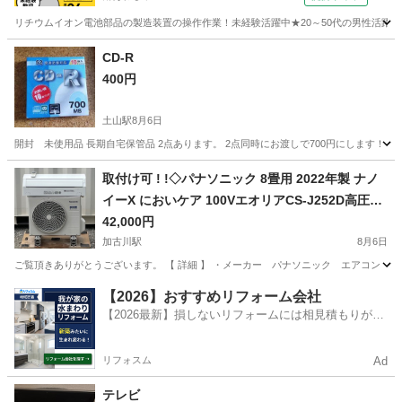
リチウムイオン電池部品の製造装置の操作作業！未経験活躍中★20～50代の男性活躍中
兵庫
南あわじ市
その他
CD-R
400円
土山駅
8月6日
開封 未使用品 長期自宅保管品 2点あります。 2点同時にお渡しで700円にします！
兵庫
明石市
土山駅
その他
取付け可 ! !◇パナソニック 8畳用 2022年製 ナノ
イーX においケア 100VエオリアCS-J252D高圧洗
浄済み ! 保証付 ! 取り外し無料 ! !
42,000円
加古川駅
8月6日
ご覧頂きありがとうございます。 【 詳細 】 ・メーカー パナソニック エアコン エオリア 
兵庫
加古川市
加古川駅
季節、空調家電
屋根
【2026】おすすめリフォーム会社
【2026最新】損しないリフォームには相見積もりが不
可欠！
リフォスム
Ad
テレビ