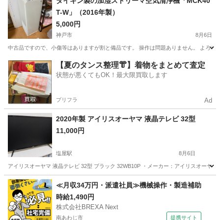
ダイキン製の加湿ストリーマ空気清浄機「MCK40
T-W」（2016年製）
5,000円
神戸市
8月6日
中古品ですので、小傷等はありますが割と備品です。 操作は問題ありません。 よろし
兵庫
神戸市
季節、空調家電
MCK
【夏のタンス整理👘】着物をまとめて査定
状態が悪くてもOK！最大限買取します
プリフラ
Ad
2020年製 アイリスオーヤマ 液晶テレビ 32型
11,000円
塩屋駅
8月6日
アイリスオーヤマ 液晶テレビ 32型 ブラック 32WB10P ・メーカー：アイリスオーヤマ（IRIS
兵庫
神戸市
塩屋駅
テレビ
アイリスオーヤマ
≪月収34万円・派遣社員≫機械操作・製造補助
時給1,490円
株式会社BREXA Next
南あわじ市
提携サイト