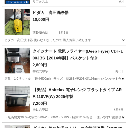
リフォスム
Ad
ヒダカ 高圧洗浄器
10,000円
西鈴蘭台駅
8月6日
ヒダカ 高圧洗浄器 使わなくなったので 購入お願い致します
兵庫
神戸市
西鈴蘭台駅
生活家電
クイジナート 電気フライヤー(Deep Fryer) CDF-1
00JBS【2014年製】バスケット付き
2,800円
神鉄六甲駅
8月6日
容量 1.0リットル （最小500ml） サイズ 幅285×奥205×高195mm（バスケット含まず） 商品説明／取扱
兵庫
神戸市
神鉄六甲駅
キッチン家電
Deep
【美品】Abitelax 電子レンジ フラットタイプ AR
F-118VF(W) 2025年製
7,200円
神鉄六甲駅
8月6日
・最高出力900Wの実力 900W・600W・500W・解凍120W相当 ・使いやすい縦開
兵庫
神戸市
神鉄六甲駅
キッチン家電
ARF