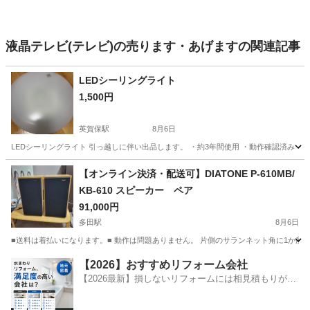
液晶テレビ(テレビ)の売ります・あげますの関連記事
LEDシーリングライト
1,500円
英賀保駅
8月6日
LEDシーリングライト 引っ越しに伴い出品します。 ・約3年間使用 ・動作確認済み 
兵庫
姫路市
英賀保駅
生活家電
【オンライン決済・配送可】DIATONE P-610MB/
KB-610 スピーカー ペア
91,000円
多田駅
8月6日
■送料は着払いになります。■ 動作は問題ありません。 片側のサランネット角に1か所
兵庫
川西市
多田駅
オーディオ
【2026】おすすめリフォーム会社
【2026最新】損しないリフォームには相見積もりが不
可欠！