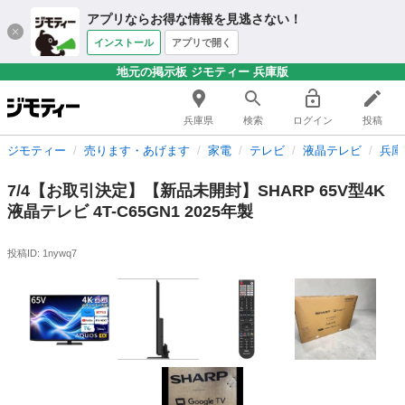
アプリならお得な情報を見逃さない！
インストール
アプリで開く
地元の掲示板 ジモティー 兵庫版
兵庫県
検索
ログイン
投稿
ジモティー
売ります・あげます
家電
テレビ
液晶テレビ
兵庫
7/4【お取引決定】【新品未開封】SHARP 65V型4K
液晶テレビ 4T-C65GN1 2025年製
投稿ID: 1nywq7