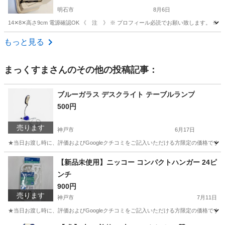
明石市
8月6日
14✕8✕高さ9cm 電源確認OK 《 注 》 ※ プロフィール必読でお願い致します。
兵庫
明石市
家電
National
もっと見る
まっくすま
さんのその他の投稿記事：
ブルーガラス デスクライト テーブルランプ
500円
売ります
神戸市
6月17日
★当日お渡し時に、評価およびGoogleクチコミをご記入いただける方限定の価格です
兵庫
神戸市
その他
【新品未使用】ニッコー コンパクトハンガー 24ピ
ンチ
900円
売ります
神戸市
7月11日
★当日お渡し時に、評価およびGoogleクチコミをご記入いただける方限定の価格です。