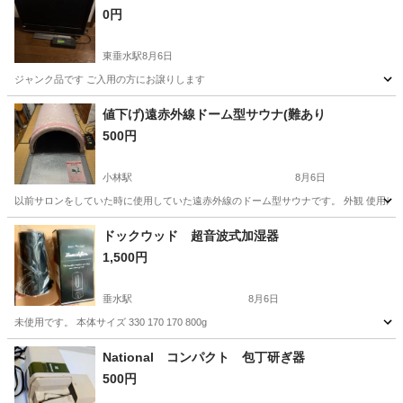
0円
東垂水駅
8月6日
ジャンク品です ご入用の方にお譲りします
兵庫
神戸市
東垂水駅
テレビ
ジャンク品
値下げ)遠赤外線ドーム型サウナ(難あり
500円
小林駅
8月6日
以前サロンをしていた時に使用していた遠赤外線のドーム型サウナです。 外観 使用感は有
兵庫
宝塚市
小林駅
美容家電
ドックウッド 超音波式加湿器
1,500円
垂水駅
8月6日
未使用です。 本体サイズ 330 170 170 800g
兵庫
神戸市
垂水駅
生活家電
National コンパクト 包丁研ぎ器
500円