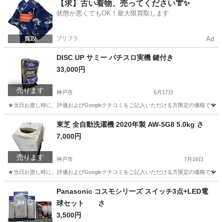
兵庫
神戸市
洗濯用品
ニッコー
【求】古い着物、売ってください👘✨
状態が悪くてもOK！最大限買取します
プリフラ
Ad
DISC UP サミー パチスロ実機 鍵付き
33,000円
売ります
神戸市
6月17日
★当日お渡し時に、評価およびGoogleクチコミをご記入いただける方限定の価格です。 
兵庫
神戸市
その他
東芝 全自動洗濯機 2020年製 AW-5G8 5.0kg さ
7,000円
売ります
神戸市
7月16日
★当日お渡し時に、評価およびGoogleクチコミをご記入いただける方限定の価格です。ご了承
兵庫
神戸市
生活家電
Panasonic コスモシリーズ スイッチ3点+LED電
球セット さ
3,500円