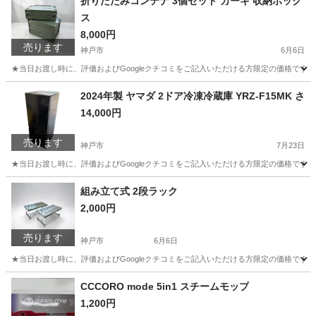
折りたたみコンテナ 3個セット カーキ 収納ボック
ス
8,000円
売ります
神戸市
6月6日
★当日お渡し時に、評価およびGoogleクチコミをご記入いただける方限定の価格です。 ご了
兵庫
神戸市
収納家具
2024年製 ヤマダ 2ドア冷凍冷蔵庫 YRZ-F15MK さ
14,000円
売ります
神戸市
7月23日
★当日お渡し時に、評価およびGoogleクチコミをご記入いただける方限定の価格です。 ご
兵庫
神戸市
キッチン家電
組み立て式 2段ラック
2,000円
売ります
神戸市
6月6日
★当日お渡し時に、評価およびGoogleクチコミをご記入いただける方限定の価格です。
兵庫
神戸市
収納家具
CCCORO mode 5in1 スチームモップ
1,200円