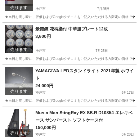
売ります
神戸市
7月25日
★当日お渡し時に、評価およびGoogleクチコミをご記入いただける方限定の価格です。
兵庫
神戸市
生活家電
景徳鎮 花柄染付 中華皿プレート12枚
3,600円
売ります
神戸市
7月25日
★当日お渡し時に、評価およびGoogleクチコミをご記入いただける方限定の価格です
兵庫
神戸市
食器
景徳
YAMAGIWA LEDスタンドライト 2021年製 ホワイ
ト
24,000円
売ります
神戸市
6月17日
★当日お渡し時に、評価およびGoogleクチコミをご記入いただける方限定の価格です。 
兵庫
神戸市
照明器具
Music Man StingRay EX SB.R D10854 エレキベ
ース サンバースト ソフトケース付
150,000円
売ります
神戸市
6月28日