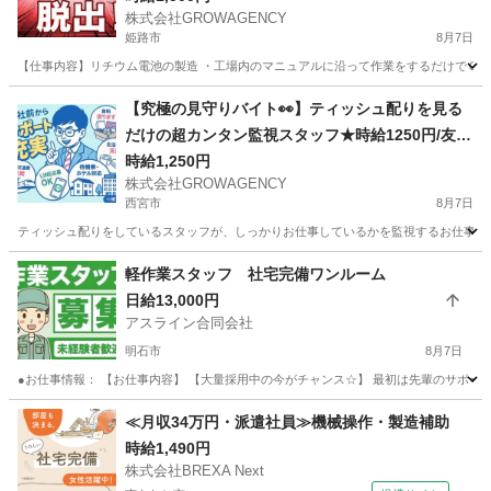
株式会社GROWAGENCY
姫路市
8月7日
【仕事内容】リチウム電池の製造 ・工場内のマニュアルに沿って作業をするだけでＯＫ！ 〜
兵庫
姫路市
工場
時給
【究極の見守りバイト👀】ティッシュ配りを見る
だけの超カンタン監視スタッフ★時給1250円/友達
へのネタにも(笑)
時給1,250円
株式会社GROWAGENCY
西宮市
8月7日
ティッシュ配りをしているスタッフが、しっかりお仕事しているかを監視するお仕事！ カンタ
兵庫
西宮市
その他
時給
軽作業スタッフ 社宅完備ワンルーム
日給13,000円
アスライン合同会社
明石市
8月7日
●お仕事情報： 【お仕事内容】 【大量採用中の今がチャンス☆】 最初は先輩のサポート
兵庫
明石市
軽作業
スタッフ
≪月収34万円・派遣社員≫機械操作・製造補助
時給1,490円
株式会社BREXA Next