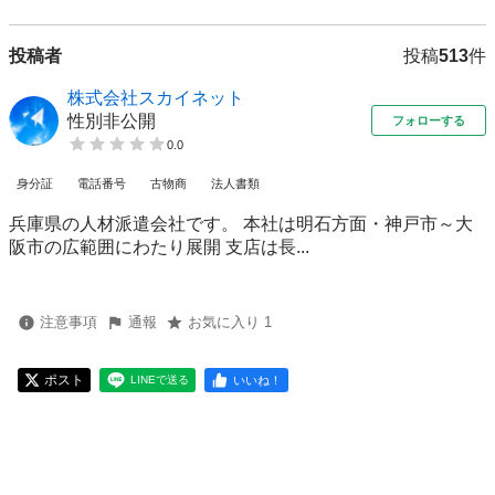
投稿者
投稿
513
件
株式会社スカイネット
性別非公開
フォローする
0.0
身分証
電話番号
古物商
法人書類
兵庫県の人材派遣会社です。 本社は明石方面・神戸市～大
阪市の広範囲にわたり展開 支店は長...
注意事項
通報
お気に入り 1
ポスト
いいね！
LINEで送る