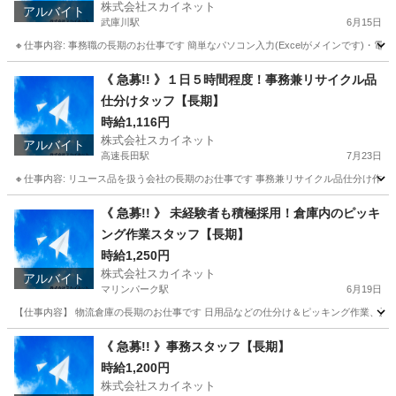
株式会社スカイネット
アルバイト
武庫川駅
6月15日
🔸仕事内容: 事務職の長期のお仕事です 簡単なパソコン入力(Excelがメインです)・電話応対
兵庫
尼崎市
武庫川駅
一般事務
土日
《 急募!! 》１日５時間程度！事務兼リサイクル品
仕分けタッフ【長期】
時給1,116円
株式会社スカイネット
アルバイト
高速長田駅
7月23日
🔸仕事内容: リユース品を扱う会社の長期のお仕事です 事務兼リサイクル品仕分け作業に
兵庫
神戸市
高速長田駅
一般事務
時給
《 急募!! 》 未経験者も積極採用！倉庫内のピッキ
ング作業スタッフ【長期】
時給1,250円
株式会社スカイネット
アルバイト
マリンパーク駅
6月19日
【仕事内容】 物流倉庫の長期のお仕事です 日用品などの仕分け＆ピッキング作業、及びそれら
兵庫
神戸市
マリンパーク駅
仕分け
スタッフ
《 急募!! 》事務スタッフ【長期】
時給1,200円
株式会社スカイネット