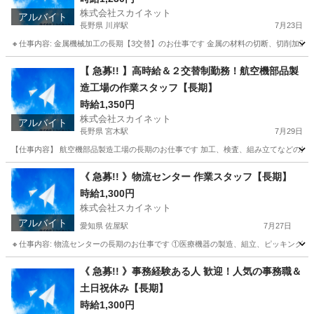
株式会社スカイネット
アルバイト
長野県 川岸駅
7月23日
🔸仕事内容: 金属機械加工の長期【3交替】のお仕事です 金属の材料の切断、切削加工作
長野
岡谷市
川岸駅
工場
時給
【 急募!! 】高時給＆２交替制勤務！航空機部品製
造工場の作業スタッフ【長期】
時給1,350円
株式会社スカイネット
アルバイト
長野県 宮木駅
7月29日
【仕事内容】 航空機部品製造工場の長期のお仕事です 加工、検査、組み立てなどの業務がメイ
長野
上伊那郡
宮木駅
工場
長野
上伊那郡
辰野駅
《 急募!! 》物流センター 作業スタッフ【長期】
時給1,300円
工場
製造工場
株式会社スカイネット
アルバイト
愛知県 佐屋駅
7月27日
🔸仕事内容: 物流センターの長期のお仕事です ①医療機器の製造、組立、ピッキング作
愛知
愛西市
佐屋駅
仕分け
スタッフ
《 急募!! 》事務経験ある人 歓迎！人気の事務職＆
土日祝休み【長期】
時給1,300円