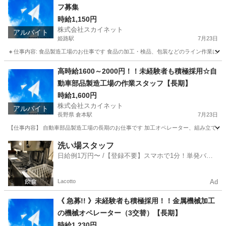
フ募集
時給1,150円
株式会社スカイネット
アルバイト
姫路駅
7月23日
🔸仕事内容: 食品製造工場のお仕事です 食品の加工・検品、包装などのライン作業に携わ
兵庫
姫路市
姫路駅
工場
製造工場
高時給1600～2000円！！未経験者も積極採用☆自
動車部品製造工場の作業スタッフ【長期】
時給1,600円
株式会社スカイネット
アルバイト
長野県 倉本駅
7月23日
【仕事内容】 自動車部品製造工場の長期のお仕事です 加工オペレーター、組み立て、検査、梱
長野
木曽郡
倉本駅
工場
自動車部品
洗い場スタッフ
日給例1万円〜 /【登録不要】スマホで1分！単発バイ
ト一括検索✨
Lacotto
Ad
《 急募!! 》未経験者も積極採用！！金属機械加工
の機械オペレーター（3交替）【長期】
時給1,230円