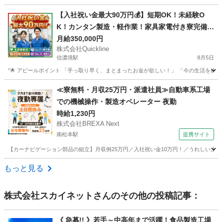
長野
安曇野市
その他
【入社祝い金最大90万円💰】短期OK！未経験O
K！カンタン製造・軽作業！家具家電付き寮完備
🏠
月給350,000円
株式会社Quickline
信濃境駅
8月5日
"🌟 アピールポイント 「手っ取り早く、まとまったお金が欲しい！」 「今の生活を抜け
長野
長野市
信濃境駅
工場
時給
≪寮無料・月収25万円・派遣社員≫自動車系工場
での機械操作・製造オペレーター 夜勤
時給1,230円
株式会社BREXA Next
南松本駅
提携サイト
【カーナビゲーション部品の組立】月収例25万円／入社祝い金10万円！／うれしい土日祝休
長野
松本市
南松本駅
その他
もっと見る
株式会社スカイネット
さんのその他の投稿記事：
《 急募!! 》若手～中高年まで活躍！食品製造工場