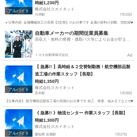
時給1,230円
株式会社スカイネット
アルバイト
川岸駅
7月23日
🔸仕事内容: 金属機械加工の長期【3交替】のお仕事です 金属の材料の切断、切削加工作
長野
岡谷市
川岸駅
工場
時給
自動車メーカーの期間従業員募集
高収入・無料の寮費・通勤バス等によりお金が貯まり
やすい環境
トヨタ自動車株式会社
Ad
【 急募!! 】高時給＆２交替制勤務！航空機部品製
造工場の作業スタッフ【長期】
時給1,350円
株式会社スカイネット
アルバイト
宮木駅
7月29日
【仕事内容】 航空機部品製造工場の長期のお仕事です 加工、検査、組み立てなどの業務がメイ
長野
上伊那郡
宮木駅
工場
長野
上伊那郡
辰野駅
《 急募!! 》物流センター 作業スタッフ【長期】
時給1,300円
工場
製造工場
株式会社スカイネット
アルバイト
愛知県 佐屋駅
7月27日