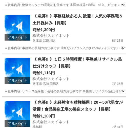
🔸仕事内容: 物流センターの長期のお仕事です ①医療機器の製造、組立、ピッキング作
愛知
愛西市
佐屋駅
仕分け
スタッフ
《 急募!! 》事務経験ある人 歓迎！人気の事務職＆
土日祝休み【長期】
時給1,300円
株式会社スカイネット
アルバイト
兵庫県 武庫川駅
6月15日
🔸仕事内容: 事務職の長期のお仕事です 簡単なパソコン入力(Excelがメインです)・電話応対
兵庫
尼崎市
武庫川駅
一般事務
土日
《 急募!! 》１日５時間程度！事務兼リサイクル品
仕分けタッフ【長期】
時給1,116円
株式会社スカイネット
アルバイト
兵庫県 高速長田駅
7月23日
🔸仕事内容: リユース品を扱う会社の長期のお仕事です 事務兼リサイクル品仕分け作業に
兵庫
神戸市
高速長田駅
一般事務
時給
《 急募!! 》未経験者も積極採用！20～50代男女が
活躍！食品製造工場の製造スタッフ【長期】
時給1,100円
株式会社スカイネット
アルバイト
梓橋駅
7月31日