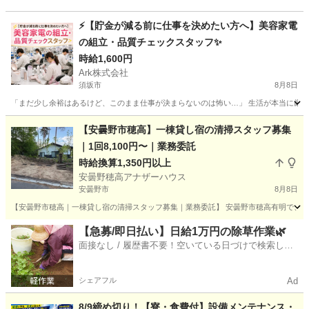
⚡【貯金が減る前に仕事を決めたい方へ】美容家電
の組立・品質チェックスタッフ✨
時給1,600円
Ark株式会社
須坂市
8月8日
「まだ少し余裕はあるけど、このまま仕事が決まらないのは怖い…」 生活が本当に厳し
長野
須坂市
工場
スタッフ
【安曇野市穂高】一棟貸し宿の清掃スタッフ募集
｜1回8,100円〜｜業務委託
時給換算1,350円以上
安曇野穂高アナザーハウス
安曇野市
8月8日
【安曇野市穂高｜一棟貸し宿の清掃スタッフ募集｜業務委託】 安曇野市穂高有明で、一棟貸
長野
安曇野市
清掃
【急募/即日払い】日給1万円の除草作業🌿
面接なし / 履歴書不要！空いている日づけで検索して
即日はたらける✨
シェアフル
Ad
8/9締め切り！【寮・食費付】設備メンテナンス・