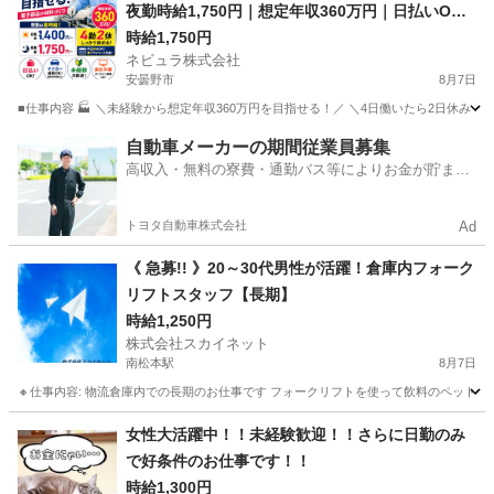
夜勤時給1,750円｜想定年収360万円｜日払いOK
｜4勤2休｜長野県安曇野市【141106】
時給1,750円
ネビュラ株式会社
安曇野市
8月7日
■仕事内容 🏭 ＼未経験から想定年収360万円を目指せる！／ ＼4日働いたら2日休み
長野
安曇野市
軽作業
4勤2休
自動車メーカーの期間従業員募集
高収入・無料の寮費・通勤バス等によりお金が貯まり
やすい環境
トヨタ自動車株式会社
Ad
《 急募!! 》20～30代男性が活躍！倉庫内フォーク
リフトスタッフ【長期】
時給1,250円
株式会社スカイネット
南松本駅
8月7日
🔸仕事内容: 物流倉庫内での長期のお仕事です フォークリフトを使って飲料のペットボトル包
長野
松本市
南松本駅
仕分け
スタッフ
女性大活躍中！！未経験歓迎！！さらに日勤のみ
で好条件のお仕事です！！
時給1,300円