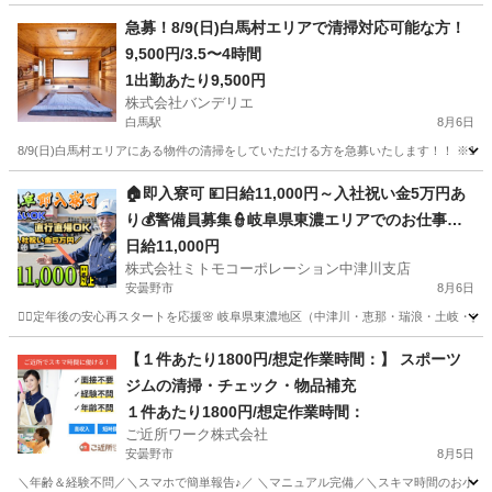
急募！8/9(日)白馬村エリアで清掃対応可能な方！
9,500円/3.5〜4時間
1出勤あたり9,500円
株式会社バンデリエ
白馬駅
8月6日
8/9(日)白馬村エリアにある物件の清掃をしていただける方を急募いたします！！ ※10:00-12:00に開始できる方を優
長野
北安曇郡
白馬駅
清掃
スタッフ
🏠即入寮可 💴日給11,000円～入社祝い金5万円あ
り💰警備員募集👮岐阜県東濃エリアでのお仕事で
す📍未経験者9割以上🔰丁寧な研修があるから安心
日給11,000円
株式会社ミトモコーポレーション中津川支店
✨日払いOK💸直行直帰可🚗まずはWeb面接で話そ
安曇野市
8月6日
う🗣️
👮‍♂️定年後の安心再スタートを応援🌸 岐阜県東濃地区（中津川・恵那・瑞浪・土岐・
長野
安曇野市
警備員
無料
【１件あたり1800円/想定作業時間：】 スポーツ
ジムの清掃・チェック・物品補充
１件あたり1800円/想定作業時間：
ご近所ワーク株式会社
安曇野市
8月5日
＼年齢＆経験不問／＼スマホで簡単報告♪／ ＼マニュアル完備／＼スキマ時間のお小遣い