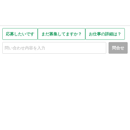
応募したいです
まだ募集してますか？
お仕事の詳細は？
問合せ
初めての方へ
利用規約
プライバシーポリシー
プライバシー・ステートメント
健全化に資する運用方針
お問い合わせ
運営会社
サイトマップ
ご利用ガイド
フリーワードで探す
PC版で表示
都道府県選択