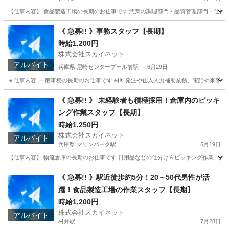
【仕事内容】 食品製造工場の長期のお仕事です 惣菜の調理部門・品質管理部門・仕分け部門
長野
安曇野市
梓橋駅
工場
製造工場
《 急募!! 》事務スタッフ【長期】
時給1,200円
株式会社スカイネット
アルバイト
兵庫県 尼崎センタープール前駅
6月29日
🔸仕事内容: 一般事務の長期のお仕事です 材料発注や仕入入力補助業務、電話や来客対応に
兵庫
尼崎市
尼崎センタープール前駅
一般事務
スタッフ
《 急募!! 》 未経験者も積極採用！倉庫内のピッキ
ング作業スタッフ【長期】
時給1,250円
株式会社スカイネット
アルバイト
兵庫県 マリンパーク駅
6月19日
【仕事内容】 物流倉庫の長期のお仕事です 日用品などの仕分け＆ピッキング作業、及びそれら
兵庫
神戸市
マリンパーク駅
仕分け
スタッフ
《 急募!! 》駅近徒歩約5分！20～50代男性が活
躍！食品製造工場の作業スタッフ【長期】
時給1,200円
株式会社スカイネット
アルバイト
村井駅
7月28日