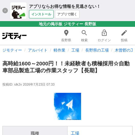
アプリならお得な情報を見逃さない！
インストール
アプリで開く
地元の掲示板 ジモティー 長野版
長野県
検索
ログイン
投稿
ジモティー
アルバイト
軽作業
工場
長野県の工場
木曽郡の工
高時給1600～2000円！！未経験者も積極採用☆自動
車部品製造工場の作業スタッフ【長期】
投稿ID: slk2v
2026年7月23日 07:33
職種
工場