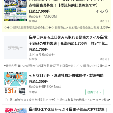
点検業務員募集！【委託契約社員募集です】
日給17,000円
株式会社TANICOM
長野駅
8月8日
◇◆◇長野県長野市環境設備会社◇◆◇ 長野市にある地場の優良企業に配属 北陸甲信越
長野
長野市
長野駅
軽作業
スタッフ
🏭平日休みも土日休みも取れる勤務スタイル🏭電
子部品の材料製造｜夜勤時給1,750円｜想定年収36
0万円｜日払いOK｜4勤2休｜長野県安曇野市【14
時給1,750円
ネビュラ株式会社
1106】
松本市
8月7日
■仕事内容 🏭 ＼未経験から想定年収360万円を目指せる！／ ＼4日働いたら2日休み
長野
松本市
軽作業
4勤2休
≪月収31万円・派遣社員≫機械操作・製造補助
時給1,300円
株式会社BREXA Next
茅野駅
提携サイト
【お昼ご飯がタダ！食事無料提供あり★】半導体基板製造の機械オペレーターや検査作業
長野
茅野市
茅野駅
その他
🏭4勤2休で休日たっぷり🏭電子部品の材料製造｜