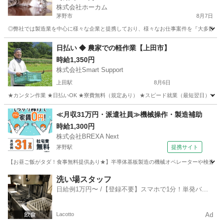
株式会社ホーカム
茅野市
8月7日
◎弊社では製造業を中心に様々な企業と提携しており、様々なお仕事案件を『大多数』取り
長野
茅野市
軽作業
ワンルーム
日払い ◆ 農家での軽作業【上田市】
時給1,350円
株式会社Smart Support
上田駅
8月6日
★カンタン作業 ★日払いOK ★寮費無料（規定あり） ★スピード就業（最短翌日） ■ 
長野
上田市
上田駅
仕分け
雑草
≪月収31万円・派遣社員≫機械操作・製造補助
時給1,300円
株式会社BREXA Next
茅野駅
提携サイト
【お昼ご飯がタダ！食事無料提供あり★】半導体基板製造の機械オペレーターや検査作業
長野
茅野市
茅野駅
その他
洗い場スタッフ
日給例1万円〜 /【登録不要】スマホで1分！単発バイ
ト一括検索✨
Lacotto
Ad