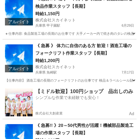
検品作業スタッフ【長期】
時給1,150円
株式会社スカイネット
アルバイト
兵庫県 甲子園駅
6月29日
🔸仕事内容: 食品製造工場の長期のお仕事です 大手メーカー内で焼き肉のタレの検品や出荷の
兵庫
西宮市
甲子園駅
工場
製造工場
《 急募 》 体力に自信のある方 歓迎！酒造工場の
フォークリフト作業スタッフ【長期】
時給1,200円
株式会社スカイネット
アルバイト
兵庫県 魚崎駅
7月17日
【仕事内容】 酒造工場の長期のフォークリフトのお仕事です 検品＆ラベルシール貼りなどに携
兵庫
神戸市
魚崎駅
工場
スタッフ
【ミドル歓迎】100円ショップ 品出しのみ
シンプルな作業で未経験でも安心！
株式会社大創産業
Ad
《 急募!! 》20～50代男性が活躍！機械部品製造工
場の作業スタッフ【長期】