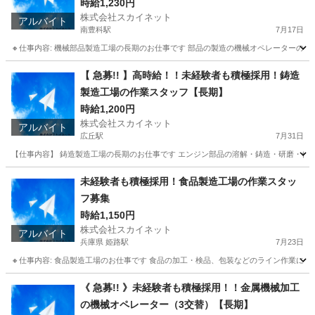
時給1,230円
株式会社スカイネット
アルバイト
南豊科駅
7月17日
🔸仕事内容: 機械部品製造工場の長期のお仕事です 部品の製造の機械オペレーターの作業に
長野
安曇野市
南豊科駅
工場
製造工場
【 急募!! 】高時給！！未経験者も積極採用！鋳造
製造工場の作業スタッフ【長期】
時給1,200円
株式会社スカイネット
アルバイト
広丘駅
7月31日
【仕事内容】 鋳造製造工場の長期のお仕事です エンジン部品の溶解・鋳造・研磨・仕上・検査など
長野
塩尻市
広丘駅
工場
製造工場
未経験者も積極採用！食品製造工場の作業スタッ
フ募集
時給1,150円
株式会社スカイネット
アルバイト
兵庫県 姫路駅
7月23日
🔸仕事内容: 食品製造工場のお仕事です 食品の加工・検品、包装などのライン作業に携わ
兵庫
姫路市
姫路駅
工場
製造工場
《 急募!! 》未経験者も積極採用！！金属機械加工
の機械オペレーター（3交替）【長期】