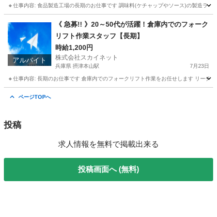
🔸仕事内容: 食品製造工場の長期のお仕事です 調味料(ケチャップやソース)の製造ライン
長野
松本市
村井駅
工場
製造工場
《 急募!! 》20～50代が活躍！倉庫内でのフォーク
リフト作業スタッフ【長期】
時給1,200円
株式会社スカイネット
アルバイト
兵庫県 摂津本山駅
7月23日
🔸仕事内容: 長期のお仕事です 倉庫内でのフォークリフト作業をお任せします リーチリフトで
兵庫
神戸市
摂津本山駅
その他
スタッフ
ページTOPへ
投稿
求人情報を無料で掲載出来る
投稿画面へ (無料)