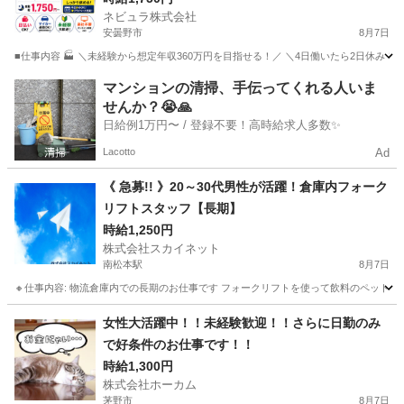
ネビュラ株式会社
安曇野市
8月7日
■仕事内容 🏭 ＼未経験から想定年収360万円を目指せる！／ ＼4日働いたら2日休み
長野
安曇野市
軽作業
4勤2休
マンションの清掃、手伝ってくれる人いま
せんか？😭🙏
日給例1万円〜 / 登録不要！高時給求人多数✨
Lacotto
Ad
《 急募!! 》20～30代男性が活躍！倉庫内フォーク
リフトスタッフ【長期】
時給1,250円
株式会社スカイネット
南松本駅
8月7日
🔸仕事内容: 物流倉庫内での長期のお仕事です フォークリフトを使って飲料のペットボトル包
長野
松本市
南松本駅
仕分け
スタッフ
女性大活躍中！！未経験歓迎！！さらに日勤のみ
で好条件のお仕事です！！
時給1,300円
株式会社ホーカム
茅野市
8月7日