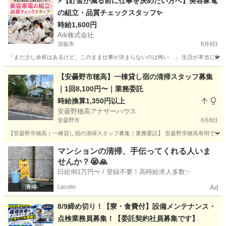
⚡【貯金が減る前に仕事を決めたい方へ】美容家電
の組立・品質チェックスタッフ✨
時給1,600円
Ark株式会社
須坂市
8月8日
「まだ少し余裕はあるけど、このまま仕事が決まらないのは怖い…」 生活が本当に厳し
長野
須坂市
工場
スタッフ
【安曇野市穂高】一棟貸し宿の清掃スタッフ募集
｜1回8,100円〜｜業務委託
時給換算1,350円以上
安曇野穂高アナザーハウス
安曇野市
8月8日
【安曇野市穂高｜一棟貸し宿の清掃スタッフ募集｜業務委託】 安曇野市穂高有明で、一棟貸
長野
安曇野市
清掃
マンションの清掃、手伝ってくれる人いま
せんか？😭🙏
日給例1万円〜 / 登録不要！高時給求人多数✨
Lacotto
Ad
8/9締め切り！【寮・食費付】設備メンテナンス・
点検業務員募集！【委託契約社員募集です】