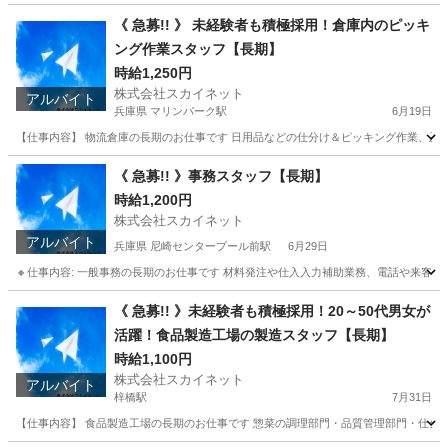
兵庫
神戸市
高速長田駅
一般事務
時給
《 急募!! 》 未経験者も積極採用！倉庫内のピッキ
ング作業スタッフ【長期】
時給1,250円
株式会社スカイネット
アルバイト
兵庫県 マリンパーク駅
6月19日
【仕事内容】 物流倉庫の長期のお仕事です 日用品などの仕分け＆ピッキング作業、及びそれら
兵庫
神戸市
マリンパーク駅
仕分け
スタッフ
《 急募!! 》事務スタッフ【長期】
時給1,200円
株式会社スカイネット
アルバイト
兵庫県 尼崎センタープール前駅
6月29日
🔸仕事内容: 一般事務の長期のお仕事です 材料発注や仕入入力補助業務、電話や来客対応に
兵庫
尼崎市
尼崎センタープール前駅
一般事務
スタッフ
《 急募!! 》未経験者も積極採用！20～50代男女が
活躍！食品製造工場の製造スタッフ【長期】
時給1,100円
株式会社スカイネット
アルバイト
梓橋駅
7月31日
【仕事内容】 食品製造工場の長期のお仕事です 惣菜の調理部門・品質管理部門・仕分け部門