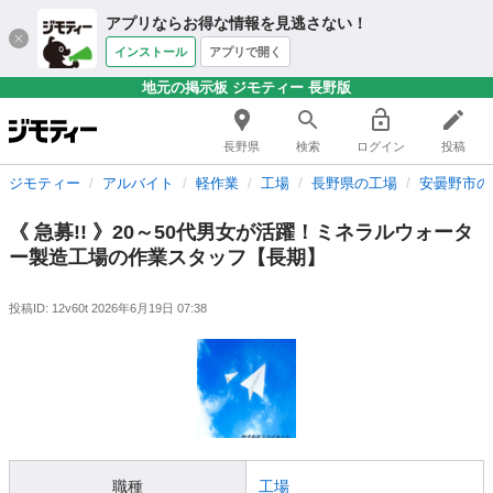
アプリならお得な情報を見逃さない！
インストール
アプリで開く
地元の掲示板 ジモティー 長野版
長野県
検索
ログイン
投稿
ジモティー
アルバイト
軽作業
工場
長野県の工場
安曇野市の
《 急募!! 》20～50代男女が活躍！ミネラルウォータ
ー製造工場の作業スタッフ【長期】
投稿ID: 12v60t
2026年6月19日 07:38
職種
工場