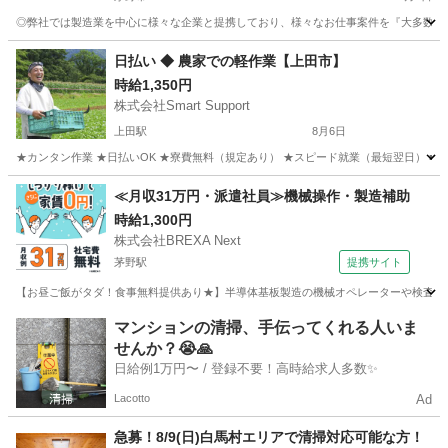
◎弊社では製造業を中心に様々な企業と提携しており、様々なお仕事案件を『大多数』取り
長野
茅野市
軽作業
ワンルーム
日払い ◆ 農家での軽作業【上田市】
時給1,350円
株式会社Smart Support
上田駅
8月6日
★カンタン作業 ★日払いOK ★寮費無料（規定あり） ★スピード就業（最短翌日） ■ 
長野
上田市
上田駅
仕分け
雑草
≪月収31万円・派遣社員≫機械操作・製造補助
時給1,300円
株式会社BREXA Next
茅野駅
提携サイト
【お昼ご飯がタダ！食事無料提供あり★】半導体基板製造の機械オペレーターや検査作業
長野
茅野市
茅野駅
その他
マンションの清掃、手伝ってくれる人いま
せんか？😭🙏
日給例1万円〜 / 登録不要！高時給求人多数✨
Lacotto
Ad
急募！8/9(日)白馬村エリアで清掃対応可能な方！