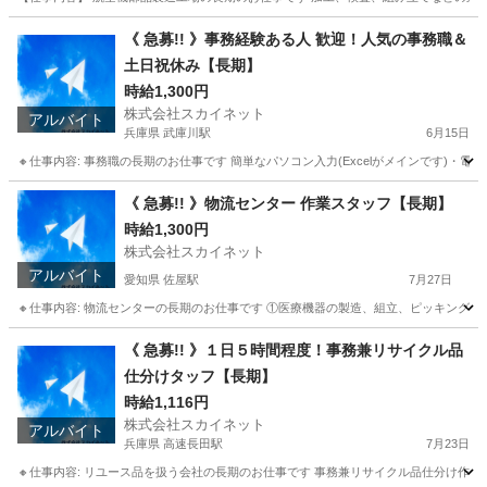
長野
上伊那郡
宮木駅
工場
長野
上伊那郡
辰野駅
《 急募!! 》事務経験ある人 歓迎！人気の事務職＆
土日祝休み【長期】
工場
製造工場
時給1,300円
株式会社スカイネット
アルバイト
兵庫県 武庫川駅
6月15日
🔸仕事内容: 事務職の長期のお仕事です 簡単なパソコン入力(Excelがメインです)・電話応対
兵庫
尼崎市
武庫川駅
一般事務
土日
《 急募!! 》物流センター 作業スタッフ【長期】
時給1,300円
株式会社スカイネット
アルバイト
愛知県 佐屋駅
7月27日
🔸仕事内容: 物流センターの長期のお仕事です ①医療機器の製造、組立、ピッキング作
愛知
愛西市
佐屋駅
仕分け
スタッフ
《 急募!! 》１日５時間程度！事務兼リサイクル品
仕分けタッフ【長期】
時給1,116円
株式会社スカイネット
アルバイト
兵庫県 高速長田駅
7月23日
🔸仕事内容: リユース品を扱う会社の長期のお仕事です 事務兼リサイクル品仕分け作業に