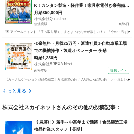
K！カンタン製造・軽作業！家具家電付き寮完備
🏠
月給350,000円
株式会社Quickline
信濃境駅
8月5日
"🌟 アピールポイント 「手っ取り早く、まとまったお金が欲しい！」 「今の生活を抜け
長野
長野市
信濃境駅
工場
時給
≪寮無料・月収25万円・派遣社員≫自動車系工場
での機械操作・製造オペレーター 夜勤
時給1,230円
株式会社BREXA Next
南松本駅
提携サイト
【カーナビゲーション部品の組立】月収例25万円／入社祝い金10万円！／うれしい土日祝休
長野
松本市
南松本駅
その他
もっと見る
株式会社スカイネット
さんのその他の投稿記事：
《 急募!! 》若手～中高年まで活躍！食品製造工場
検品作業スタッフ【長期】