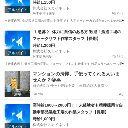
時給1,150円
株式会社スカイネット
アルバイト
兵庫県 甲子園駅
6月29日
🔸仕事内容: 食品製造工場の長期のお仕事です 大手メーカー内で焼き肉のタレの検品や出荷の
兵庫
西宮市
甲子園駅
工場
製造工場
《 急募 》 体力に自信のある方 歓迎！酒造工場の
フォークリフト作業スタッフ【長期】
時給1,200円
株式会社スカイネット
アルバイト
兵庫県 魚崎駅
7月17日
【仕事内容】 酒造工場の長期のフォークリフトのお仕事です 検品＆ラベルシール貼りなどに携
兵庫
神戸市
魚崎駅
工場
スタッフ
マンションの清掃、手伝ってくれる人いま
せんか？😭🙏
日給例1万円〜 / 登録不要！高時給求人多数✨
Lacotto
Ad
高時給1600～2000円！！未経験者も積極採用☆自
動車部品製造工場の作業スタッフ【長期】
時給1,600円
株式会社スカイネット
アルバイト