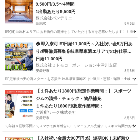
9,500円/3.5〜4時間
1出勤あたり9,500円
株式会社バンデリエ
白馬駅
8月6日
8/9(日)白馬村エリアにある物件の清掃をしていただける方を急募いたします！！ ※10:00-12:00に開始できる方を優
長野
北安曇郡
白馬駅
清掃
スタッフ
🏠即入寮可 💴日給11,000円～入社祝い金5万円あ
り💰警備員募集👮岐阜県東濃エリアでのお仕事で
す📍未経験者9割以上🔰丁寧な研修があるから安心
日給11,000円
株式会社ミトモコーポレーション中津川支店
✨日払いOK💸直行直帰可🚗まずはWeb面接で話そ
安曇野市
8月6日
う🗣️
👮‍♂️定年後の安心再スタートを応援🌸 岐阜県東濃地区（中津川・恵那・瑞浪・土岐・
長野
安曇野市
警備員
無料
【１件あたり1800円/想定作業時間：】 スポーツ
ジムの清掃・チェック・物品補充
１件あたり1800円/想定作業時間：
ご近所ワーク株式会社
安曇野市
8月5日
＼年齢＆経験不問／＼スマホで簡単報告♪／ ＼マニュアル完備／＼スキマ時間のお小遣い
長野
安曇野市
その他
【入社祝い金最大90万円💰】短期OK！未経験O