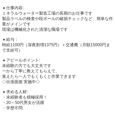
🔸仕事内容:

ミネラルウォーター製造工場の長期のお仕事です

製品ラベルの検査や段ボールの破損チェックなど、簡単な作
業がメインです

現場は機械化された清潔な職場です

🔸給与：

時給1100円（深夜割増1375円）＋交通費（月額15000円ま
で支給可）

🔸アピールポイント:

未経験の方でも大丈夫です

一から丁寧に教えてもらえて、

覚えたら一人でもくもくと作業できます

◇出張面接 実施中◇

🔸求める人材:

・未経験者も積極採用！

・20～50代男女が活躍

・学歴不問
