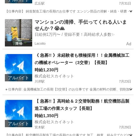
広丘駅
7月31日
【仕事内容】 鋳造製造工場の長期のお仕事です エンジン部品の溶解・鋳造・研磨・仕上・検査など
長野
塩尻市
広丘駅
工場
製造工場
マンションの清掃、手伝ってくれる人いま
せんか？😭🙏
日給例1万円〜 / 登録不要！高時給求人多数✨
Lacotto
Ad
《 急募!! 》未経験者も積極採用！！金属機械加工
の機械オペレーター（3交替）【長期】
時給1,230円
株式会社スカイネット
アルバイト
川岸駅
7月23日
🔸仕事内容: 金属機械加工の長期【3交替】のお仕事です 金属の材料の切断、切削加工作
長野
岡谷市
川岸駅
工場
時給
【 急募!! 】高時給＆２交替制勤務！航空機部品製
造工場の作業スタッフ【長期】
時給1,350円
株式会社スカイネット
アルバイト
宮木駅
7月29日
【仕事内容】 航空機部品製造工場の長期のお仕事です 加工、検査、組み立てなどの業務がメイ