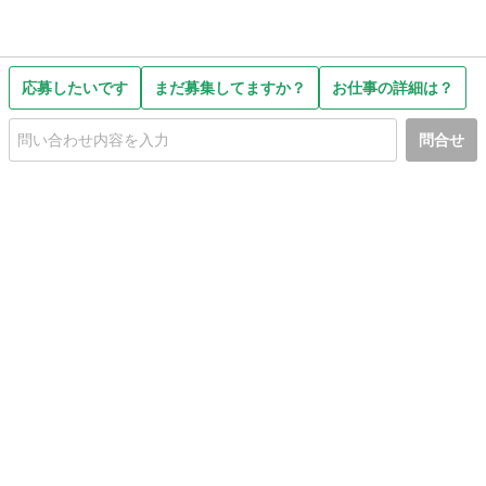
応募したいです
まだ募集してますか？
お仕事の詳細は？
問合せ
初めての方へ
利用規約
プライバシーポリシー
プライバシー・ステートメント
健全化に資する運用方針
お問い合わせ
運営会社
サイトマップ
ご利用ガイド
フリーワードで探す
PC版で表示
都道府県選択
特定商取引法の表示
利用者情報の外部送信について