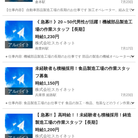
倉本駅
7月23日
【仕事内容】 自動車部品製造工場の長期のお仕事です 加工オペレーター、組み立て、検査、梱
長野
木曽郡
倉本駅
工場
自動車部品
《 急募!! 》20～50代男性が活躍！機械部品製造工
場の作業スタッフ【長期】
時給1,230円
株式会社スカイネット
アルバイト
南豊科駅
7月17日
🔸仕事内容: 機械部品製造工場の長期のお仕事です 部品の製造の機械オペレーターの作業に
長野
安曇野市
南豊科駅
工場
製造工場
未経験者も積極採用！食品製造工場の作業スタッ
フ募集
時給1,150円
株式会社スカイネット
アルバイト
兵庫県 姫路駅
7月23日
🔸仕事内容: 食品製造工場のお仕事です 食品の加工・検品、包装などのライン作業に携わ
兵庫
姫路市
姫路駅
工場
製造工場
【 急募!! 】高時給！！未経験者も積極採用！鋳造
製造工場の作業スタッフ【長期】
時給1,200円
株式会社スカイネット
アルバイト