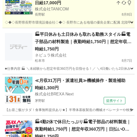
日給17,000円
株式会社TANICOM
長野駅
8月8日
◇◆◇長野県長野市環境設備会社◇◆◇ 長野市にある地場の優良企業に配属 北陸甲信越
長野
長野市
長野駅
軽作業
スタッフ
🏭平日休みも土日休みも取れる勤務スタイル🏭電
子部品の材料製造｜夜勤時給1,750円｜想定年収36
0万円｜日払いOK｜4勤2休｜長野県安曇野市【14
時給1,750円
ネビュラ株式会社
1106】
松本市
8月7日
■仕事内容 🏭 ＼未経験から想定年収360万円を目指せる！／ ＼4日働いたら2日休み
長野
松本市
軽作業
4勤2休
≪月収31万円・派遣社員≫機械操作・製造補助
時給1,300円
株式会社BREXA Next
茅野駅
提携サイト
【お昼ご飯がタダ！食事無料提供あり★】半導体基板製造の機械オペレーターや検査作業
長野
茅野市
茅野駅
その他
🏭4勤2休で休日たっぷり🏭電子部品の材料製造｜
夜勤時給1,750円｜想定年収360万円｜日払いOK
｜4勤2休｜長野県安曇野市【141106】
時給1,750円