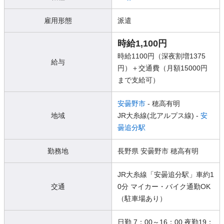
雇用形態
派遣
時給1,100円
時給1100円（深夜割増1375
給与
円）＋交通費（月額15000円
まで支給可）
安曇野市
- 穂高有明
地域
JR大糸線(北アルプス線) -
安
曇追分駅
勤務地
長野県 安曇野市 穂高有明
JR大糸線「安曇追分駅」車約1
交通
0分 マイカー・バイク通勤OK
（駐車場あり）
日勤 7：00～16：00 夜勤19：