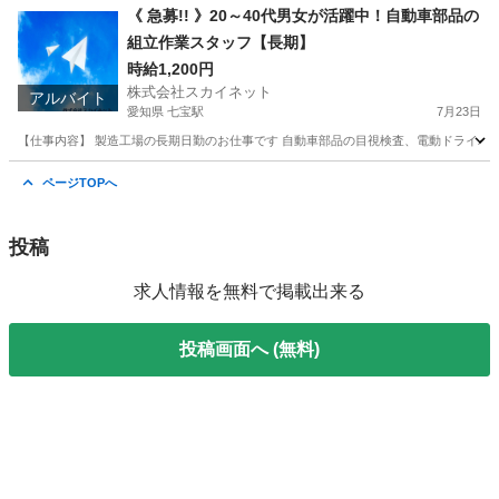
長野
安曇野市
梓橋駅
工場
製造工場
《 急募!! 》20～40代男女が活躍中！自動車部品の
組立作業スタッフ【長期】
時給1,200円
株式会社スカイネット
アルバイト
愛知県 七宝駅
7月23日
【仕事内容】 製造工場の長期日勤のお仕事です 自動車部品の目視検査、電動ドライバーを
愛知
あま市
七宝駅
工場
スタッフ
ページTOPへ
投稿
求人情報を無料で掲載出来る
投稿画面へ (無料)