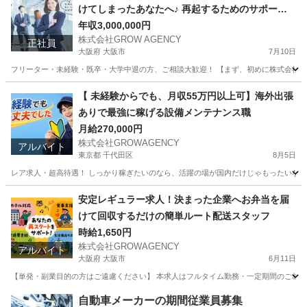
けてしまったあなたへ♪ 再起するためのサポート
をさせてください♪
年収3,000,000円
株式会社GROW AGENCY
正社員
大阪府 大阪市
7月10日
フリーター・未経験・既卒・大学中退の方、ご相談大歓迎！ 【まず、初めに株式会社GROW
大阪
大阪市
その他
新卒
【 未経験からでも、月収55万円以上可】海外出張
ありで最強に稼げる設備メンテナンス職
月給270,000円
株式会社GROWAGENCY
アルバイト
東京都 千代田区
8月5日
レア求人・超高待遇！ しっかり稼ぎたいのなら、活躍の場が国内だけじゃもったいない。 
東京
千代田区
その他
海外出張
安定レギュラー求人！決まった企業へお弁当を届
けて回収するだけの簡単ルート配送スタッフ
時給1,650円
株式会社GROWAGENCY
アルバイト
大阪府 大阪市
6月11日
【単発・副業目的の方はご遠慮ください】 本求人はフルタイム勤務・一定期間のご就業を
大阪
大阪市
工場
スタッフ
自動車メーカーの期間従業員募集