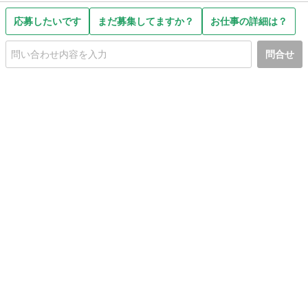
応募したいです
まだ募集してますか？
お仕事の詳細は？
問合せ
初めての方へ
利用規約
プライバシーポリシー
プライバシー・ステートメント
健全化に資する運用方針
お問い合わせ
運営会社
サイトマップ
ご利用ガイド
フリーワードで探す
PC版で表示
都道府県選択
特定商取引法の表示
利用者情報の外部送信について