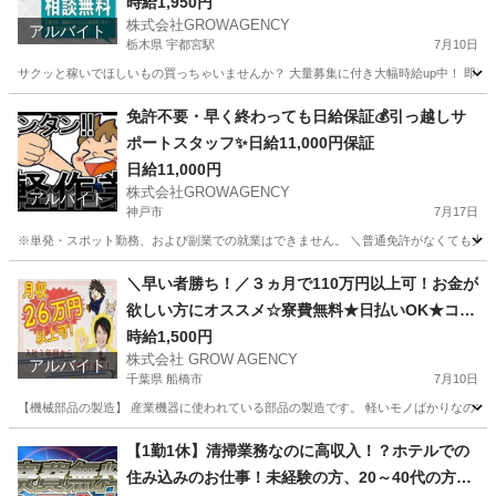
時給1,950円
株式会社GROWAGENCY
アルバイト
栃木県 宇都宮駅
7月10日
サクッと稼いでほしいもの買っちゃいませんか？ 大量募集に付き大幅時給up中！ 即日面
栃木
宇都宮市
宇都宮駅
その他
時給
免許不要・早く終わっても日給保証💰引っ越しサ
ポートスタッフ✨日給11,000円保証
日給11,000円
株式会社GROWAGENCY
アルバイト
神戸市
7月17日
※単発・スポット勤務、および副業での就業はできません。 ＼普通免許がなくても大歓
兵庫
神戸市
引越し
スタッフ
＼早い者勝ち！／３ヵ月で110万円以上可！お金が
欲しい方にオススメ☆寮費無料★日払いOK★コツ
コツ作業☆赴任交通費支給◎
時給1,500円
株式会社 GROW AGENCY
アルバイト
千葉県 船橋市
7月10日
【機械部品の製造】 産業機器に使われている部品の製造です。 軽いモノばかりなのでカラダ
千葉
船橋市
軽作業
千葉
軽作業
短期間
【1勤1休】清掃業務なのに高収入！？ホテルでの
住み込みのお仕事！未経験の方、20～40代の方活