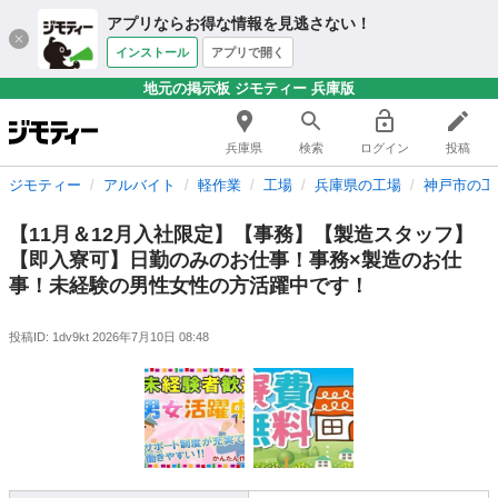
アプリならお得な情報を見逃さない！
インストール
アプリで開く
地元の掲示板 ジモティー 兵庫版
兵庫県
検索
ログイン
投稿
ジモティー
アルバイト
軽作業
工場
兵庫県の工場
神戸市の工
【11月＆12月入社限定】【事務】【製造スタッフ】
【即入寮可】日勤のみのお仕事！事務×製造のお仕
事！未経験の男性女性の方活躍中です！
投稿ID: 1dv9kt
2026年7月10日 08:48