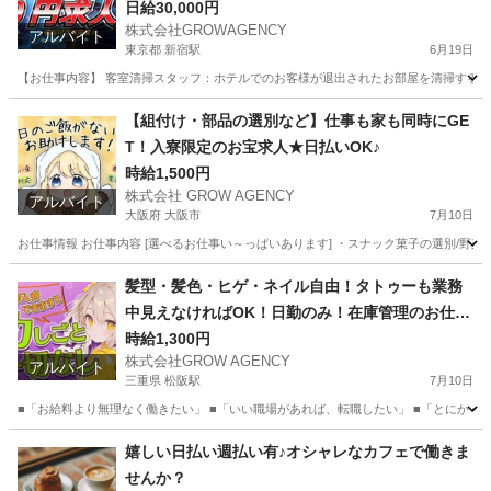
躍中！
日給30,000円
株式会社GROWAGENCY
アルバイト
東京都 新宿駅
6月19日
【お仕事内容】 客室清掃スタッフ：ホテルでのお客様が退出されたお部屋を清掃するお仕事
東京
新宿区
新宿駅
工場
住み込み
【組付け・部品の選別など】仕事も家も同時にGE
T！入寮限定のお宝求人★日払いOK♪
時給1,500円
株式会社 GROW AGENCY
アルバイト
大阪府 大阪市
7月10日
お仕事情報 お仕事内容 [選べるお仕事い～っぱいあります] ・スナック菓子の選別/野菜
大阪
大阪市
軽作業
大阪
大阪市
軽作業
時給
髪型・髪色・ヒゲ・ネイル自由！タトゥーも業務
中見えなければOK！日勤のみ！在庫管理のお仕事
♪
時給1,300円
株式会社GROW AGENCY
アルバイト
三重県 松阪駅
7月10日
■「お給料より無理なく働きたい」 ■「いい職場があれば、転職したい」 ■「とにかく、
三重
松阪市
松阪駅
その他
三重
松阪市
その他
嬉しい日払い週払い有♪オシャレなカフェで働きま
せんか？
業務