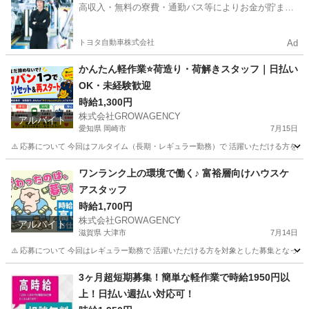
高収入・無料の寮費・通勤バス等によりお金が貯まり
やすい環境
トヨタ自動車株式会社
Ad
かんたん軽作業⭐荷造り・荷解きスタッフ｜日払い
OK・未経験歓迎
時給1,300円
株式会社GROWAGENCY
アルバイト
愛知県 岡崎市
7月15日
⚠️ 応募について 今回はフルタイム（長期・レギュラー勤務）で 活躍いただける方を対
愛知
岡崎市
ドライバー
スタッフ
ワンランク上の環境で働く♪ 富裕層向けハウスケ
アスタッフ
時給1,700円
株式会社GROWAGENCY
アルバイト
滋賀県 大津市
7月14日
⚠️ 応募について 今回はレギュラー勤務で 活躍いただける方を対象とした募集となって
滋賀
大津市
清掃
富裕層
3ヶ月超短期募集！簡単な軽作業で時給1950円以
上！日払い週払い対応可！