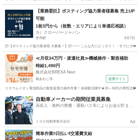
兵庫
姫路市
姫路駅
軽作業
業務委託契約
【業務委託】ポスティング協力業者様募集 売上UP
可能
1枚3円から（枚数・エリアにより単価応相談）
カ）クローバージャパン
伊丹駅
8月7日
📦【ポスティング協力業者様 大募集！】📦 ━━ こんな方にピッタリ！ ・すでにポステ
兵庫
伊丹市
伊丹駅
軽作業
業務委託
≪月収34万円・派遣社員≫機械操作・製造補助
時給1,490円
株式会社BREXA Next
南あわじ市
提携サイト
リチウムイオン電池部品の製造装置の操作作業！未経験活躍中★20～50代の男性活躍中
兵庫
南あわじ市
その他
自動車メーカーの期間従業員募集
高収入・無料の寮費・通勤バス等によりお金が貯まり
やすい環境
トヨタ自動車株式会社
Ad
簡単作業‼️日払い❗️交通費支給