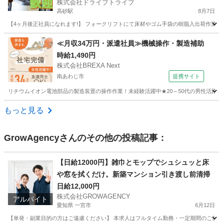
株式会社ドライブトライブ
Y
高砂駅
8月7日
【4ヶ月後正社員になれます!】 フォークリフトにて床材やゴム手袋の樹脂入出荷作業及び
兵庫
高砂市
高砂駅
工場
フォークリフト
≪月収34万円・派遣社員≫機械操作・製造補助
時給1,490円
株式会社BREXA Next
南あわじ市
提携サイト
リチウムイオン電池部品の製造装置の操作作業！未経験活躍中★20～50代の男性活躍中
兵庫
南あわじ市
その他
もっと見る
GrowAgency
さんのその他の投稿記事：
【日給12000円】雑巾とモップでシュシュッと床
や窓を拭くだけ。新築マンション引き渡し前清掃
日給12,000円
株式会社GROWAGENCY
アルバイト
愛知県 一宮市
6月12日
【単発・副業目的の方はご遠慮ください】 本求人はフルタイム勤務・一定期間のご就業