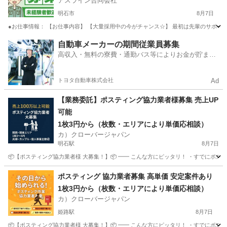
アスライン合同会社
明石市
8月7日
●お仕事情報： 【お仕事内容】 【大量採用中の今がチャンス☆】 最初は先輩のサポート
兵庫
明石市
軽作業
スタッフ
自動車メーカーの期間従業員募集
高収入・無料の寮費・通勤バス等によりお金が貯まり
やすい環境
トヨタ自動車株式会社
Ad
【業務委託】ポスティング協力業者様募集 売上UP
可能
1枚3円から（枚数・エリアにより単価応相談）
カ）クローバージャパン
明石駅
8月7日
📦【ポスティング協力業者様 大募集！】📦 ━━ こんな方にピッタリ！ ・すでにポステ
兵庫
明石市
明石駅
軽作業
業務委託
ポスティング 協力業者募集 高単価 安定案件あり
1枚3円から（枚数・エリアにより単価応相談）
カ）クローバージャパン
姫路駅
8月7日
📦【ポスティング協力業者様 大募集！】📦 ━━ こんな方にピッタリ！ ・すでにポステ