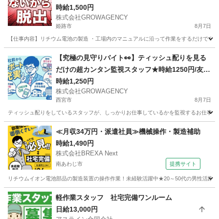
時給1,500円
株式会社GROWAGENCY
姫路市
8月7日
【仕事内容】リチウム電池の製造 ・工場内のマニュアルに沿って作業をするだけでＯＫ！ 〜
兵庫
姫路市
工場
時給
【究極の見守りバイト👀】ティッシュ配りを見る
だけの超カンタン監視スタッフ★時給1250円/友達
へのネタにも(笑)
時給1,250円
株式会社GROWAGENCY
西宮市
8月7日
ティッシュ配りをしているスタッフが、しっかりお仕事しているかを監視するお仕事！ カンタ
兵庫
西宮市
その他
時給
≪月収34万円・派遣社員≫機械操作・製造補助
時給1,490円
株式会社BREXA Next
南あわじ市
提携サイト
リチウムイオン電池部品の製造装置の操作作業！未経験活躍中★20～50代の男性活躍中
兵庫
南あわじ市
その他
軽作業スタッフ 社宅完備ワンルーム
日給13,000円