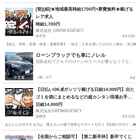
愛知
一宮市
清掃
短期間
[契][紹]★地域最高時給1700円+寮費無料★稼げる
レア求人
時給1,700円
株式会社 GROW AGENCY
アルバイト
伊丹市
6月10日
【組立・塗装・溶接・検査・運搬作業】 ・組立：工具を用いてのボルト締め ・加工：加工
兵庫
伊丹市
軽作業
時給
ローンブラックでも車にノレル
信販会社でクルマのローンやリースが通らなくてもク
ルマをご利用いただけるサービスがあります！
（株）ICT
Ad
【日払いOK💰ガッツリ稼げる日給14,000円】出た
ゴミを袋にまとめるなどの超カンタン現場お手伝
い◎
日給14,000円
株式会社GROWAGENCY
アルバイト
尼崎市
6月15日
あなたにお任せするのは、職人さんの横で簡単なサポートを行う【現場の片付け・お手伝
兵庫
尼崎市
その他
ゲーム
【全国からご相談可】【第二新卒枠】新卒でくじ