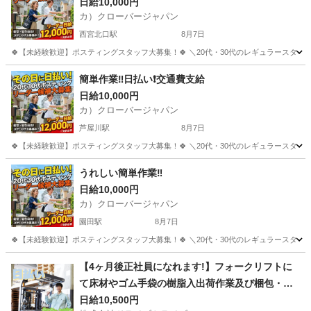
日給10,000円
カ）クローバージャパン
西宮北口駅
8月7日
🍀【未経験歓迎】ポスティングスタッフ大募集！🍀 ＼20代・30代のレギュラースタッフ
兵庫
西宮市
西宮北口駅
軽作業
スタッフ
簡単作業‼️日払い❗️交通費支給
日給10,000円
カ）クローバージャパン
芦屋川駅
8月7日
🍀【未経験歓迎】ポスティングスタッフ大募集！🍀 ＼20代・30代のレギュラースタッフ
兵庫
芦屋市
芦屋川駅
軽作業
スタッフ
うれしい簡単作業‼
日給10,000円
カ）クローバージャパン
園田駅
8月7日
🍀【未経験歓迎】ポスティングスタッフ大募集！🍀 ＼20代・30代のレギュラースタッフ
兵庫
尼崎市
園田駅
軽作業
スタッフ
【4ヶ月後正社員になれます!】フォークリフトに
て床材やゴム手袋の樹脂入出荷作業及び梱包・検
品作業!制服貸与あり!日給保障あり!DR:MJ144-02
日給10,500円