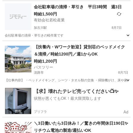
会社駐車場の清掃・草引き 平日3時間 週3日
時給1,500円
有効会社若松産業
加古川駅
8月7日
会社駐車場の清掃・草引きの軽作業です
兵庫
加古川市
加古川駅
清掃
【扶養内・Wワーク歓迎】貸別荘のベッドメイク
＆清掃／時給1200円／週1からOK
時給1,200円
パスツリー
淡路市
8月7日
【仕事内容】 ・ベッドメイキング、シーツ・タオル類の交換 ・掃除機がけ、床や家具の
兵庫
淡路市
清掃
【求】壊れたテレビ売ってください📺✨
状態が悪くてもOK！最大限買取します
プリフラ
Ad
＼3日働いたら3日休み！／驚きの年間休日190日✨
リチウム電池の製造/週払いOK