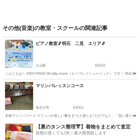
その他(音楽)の教室・スクールの関連記事
ピアノ教室🎵明石 二見 エリア🎵
土山駅
8月5日
こんにちは！ KIDS PIANO Bë pläy music（ビープレイミュージック） です！ 
兵庫
明石市
土山駅
ピアノ
レッスン
マリンバレッスンコース
加古川市
8月5日
本格マリンバコース マリンバの美しい響きを“ただ楽しむ”だけでなく、「思い通りに
兵庫
加古川市
その他
マリンバ
【夏のタンス整理👘】着物をまとめて査定
状態が悪くてもOK！最大限買取します