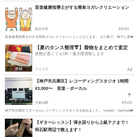
兵庫
明石市
和太鼓
音楽健康指導士がする簡単ヨガレクリエーション
加古川市
8月4日
音楽健康指導士がする簡単ヨガレクリエーションとなります。 少人数で、椅子に座ってで
兵庫
加古川市
その他
少人数
【夏のタンス整理👘】着物をまとめて査定
状態が悪くてもOK！最大限買取します
プリフラ
Ad
【神戸市兵庫区】レコーディングスタジオ 1時間
¥3,000〜 音楽・ボーカル
大倉山駅
8月2日
神戸市兵庫区でボーカルレコーディングスタジオを始めました。 monitor：Kali Audio LP-6 V2 
兵庫
神戸市
大倉山駅
ボーカル
ラップ
【ギターレッスン】弾き語りから上級テクまで！
明石駅周辺で教えます！