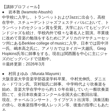
【講師プロフィール】

●　岩本敦 (Iwamoto Atsushi) 

中学校に入学し、トランペットおよびJazzに出会う。高校
在学中、スチューデントジャズフェスティバルにおいて、ト
ランペットのセクション賞を受賞。大学においてもビッグバ
ンドジャズを続け、学校内外で様々な著名人と競演。卒業後
に改めて音楽の勉強をするためにアメリカのマサチューセッ
ツ州にあるBerklee college of musicに入学。日本では田中洋
一氏、嶋本高之氏に。アメリカではタイガー大越氏、Greg 
Hopkins氏等に師事をする。現在は関西圏を中心に主にジャ
ズのビッグバンドで活動中。

※最終更新：2026年3月

●　村田まゆみ（Murata Mayumi）

大阪音楽大学音楽学部器楽学科卒業。 中村光伸氏、ダニエ
ル・ドワヨン氏、宮村聡氏に師事。 中学時代より吹奏楽を
始め、音楽大学在学中から約１０年在籍していた一般吹奏楽
団にて、全日本吹奏楽コンクール全国大会に数回出場。

現在、チャペルコンサート、ライブゲスト出演等、演奏活動
の傍ら、吹奏楽指導や個人レッスン等、後進の指導にもあた
る。
