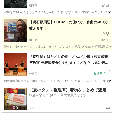
明石駅
8月2日
記事をご覧いただきまして誠にありがとうございます！ 現役作曲家、ギタリストが明石
兵庫
神戸市
明石駅
ギター
弾き語り
【明石駅周辺】CUBASEの使い方、作曲のやり方
教えます！
明石駅
8月2日
記事をご覧いただきまして誠にありがとうございます！ 現役の作曲家が明石駅周辺のカラ
兵庫
神戸市
明石駅
その他
オリジナル曲
『祝打祭』はたとせの春 どんパ！40（和太鼓篠
笛教室 発表演奏会）やります！どなたも見に来て
ね（和太鼓・篠笛教室 楽座 神戸市元町会場）
神戸市
提携サイト
和太鼓教育研究所２０周年イベント 『祝打祭』はたとせの春 どんパ！４０ 開催 いよ
兵庫
神戸市
和太鼓
【夏のタンス整理👘】着物をまとめて査定
状態が悪くてもOK！最大限買取します
プリフラ
Ad