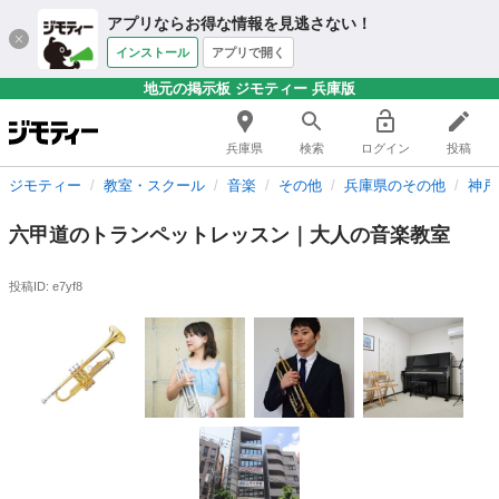
アプリならお得な情報を見逃さない！
インストール
アプリで開く
地元の掲示板 ジモティー 兵庫版
兵庫県
検索
ログイン
投稿
ジモティー
教室・スクール
音楽
その他
兵庫県のその他
神戸
六甲道のトランペットレッスン｜大人の音楽教室
投稿ID: e7yf8