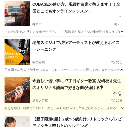
CUBASEの使い方、現役作曲家が教えます！！全
国どこでもオンラインレッスン！
神戸市
8月2日
・自分だけのオリジナル曲を作りたい！ ・配信できるレベルの曲が作れるようになりたい
兵庫
神戸市
その他
大阪
大阪市
その他
老舗スタジオで現役アーティストが教えるボイス
トレーニング
オリジナル曲
甲東園駅
7月30日
甲東園で30年以上学生から大人、プロミュージシャンにも親しまれてきたスタジオバー
兵庫
西宮市
甲東園駅
ボーカル
ボイストレーニング
🌟新しい習い事に♪7丁目ギター教室 尼崎校🎸先生
のオリジナル譜面で好きな曲が弾ける💐
武庫之荘駅
7月29日
好きな曜日・時間で予約OK！ 楽しいから続けられる💐続けられるから上達する✨ 『できた
兵庫
尼崎市
武庫之荘駅
ギター
エレキギター
【親子限定6組】2歳〜5歳向け♪リトミック•プレピ
アノクラス🎹おとのクレヨン🖍️