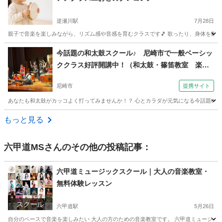
逆瀬川駅
7月28日
親子で音楽を楽しみながら、リズム感や音感を育むクラスです🎵 歌ったり、身体を動か
兵庫
宝塚市
逆瀬川駅
リトミック
親子
今話題の和太鼓スクール♪ 尼崎市で一般ベーシッ
ククラス好評開講中！（和太鼓・篠笛教室 楽座
尼崎市会場・楽座）
尼崎市
提携サイト
あなたも和太鼓がカッコよく打ってみませんか！？ 心とカラダが元気になる今話題の和
兵庫
尼崎市
和太鼓
もっと見る
六甲道MS
さんのその他の投稿記事：
六甲道ミュージックスクール｜大人の音楽教室・
無料体験レッスン
スクール
六甲道駅
5月26日
自分のペースで音楽を楽しみたい 大人の方のための音楽教室です。 六甲道ミュージッ