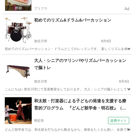
プリフラ
Ad
初めてのリズム&ドラム&パーカッション
加古川市
8月4日
初めてのリズムパーカッション・ドラムとしてのレッスンです。 楽しくリズムを体に感
兵庫
加古川市
音楽
パーカッション
大人・シニアのマリンバやリズムパーカッション
で脳トレ
加古川市
8月4日
こんにちは♪ 加古川市にて音楽教室をしております。 大人・シニアの脳トレとしてリズ
兵庫
加古川市
音楽
マリンバ
和太鼓・打楽器による子どもの発達を支援する療
育的プログラム 『どんど鼓学舎・明石校』（和
太鼓・篠笛教室 楽座 明石会場）
明石市
提携サイト
どんど鼓学舎では、和太鼓を打ちながら動きながら、身体をたくさん使い、全身で音や響