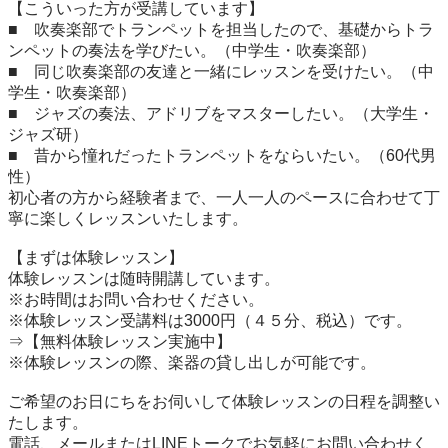
【こういった方が受講しています】

■　吹奏楽部でトランペットを担当したので、基礎からトラ
ンペットの奏法を学びたい。（中学生・吹奏楽部）

■　同じ吹奏楽部の友達と一緒にレッスンを受けたい。（中
学生・吹奏楽部）

■　ジャズの奏法、アドリブをマスターしたい。（大学生・
ジャズ研）

■　昔から憧れだったトランペットをならいたい。（60代男
性）

初心者の方から経験者まで、一人一人のペースに合わせて丁
寧に楽しくレッスンいたします。

【まずは体験レッスン】

体験レッスンは随時開講しています。

※お時間はお問い合わせください。

※体験レッスン受講料は3000円（４５分、税込）です。
⇒【無料体験レッスン実施中】

※体験レッスンの際、楽器の貸し出しが可能です。

ご希望のお日にちをお伺いして体験レッスンの日程を調整い
たします。

電話、メールまたはLINEトークでお気軽にお問い合わせく