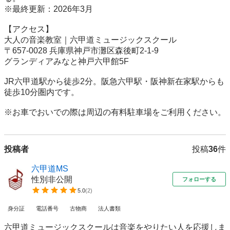
※最終更新：2026年3月

【アクセス】

大人の音楽教室｜六甲道ミュージックスクール

〒657-0028 兵庫県神戸市灘区森後町2-1-9

グランディアみなと神戸六甲館5F

JR六甲道駅から徒歩2分。阪急六甲駅・阪神新在家駅からも
徒歩10分圏内です。

※お車でおいでの際は周辺の有料駐車場をご利用ください。 
投稿者
投稿
36
件
六甲道MS
性別非公開
フォローする
5.0
(
2
)
身分証
電話番号
古物商
法人書類
六甲道ミュージックスクールは音楽をやりたい人を応援しま