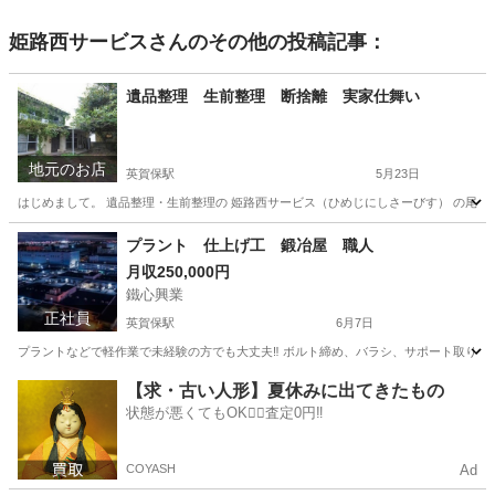
姫路西サービス
さんのその他の投稿記事：
遺品整理 生前整理 断捨離 実家仕舞い
地元のお店
英賀保駅
5月23日
はじめまして。 遺品整理・生前整理の 姫路西サービス（ひめじにしさーびす） の尾上(
兵庫
姫路市
英賀保駅
遺品整理
買取
プラント 仕上げ工 鍛冶屋 職人
月収250,000円
鐵心興業
正社員
英賀保駅
6月7日
プラントなどで軽作業で未経験の方でも大丈夫‼︎ ボルト締め、バラシ、サポート取り付け、
兵庫
姫路市
英賀保駅
鳶職
未経験
【求・古い人形】夏休みに出てきたもの
状態が悪くてもOK🙆‍♀️査定0円‼️
COYASH
Ad