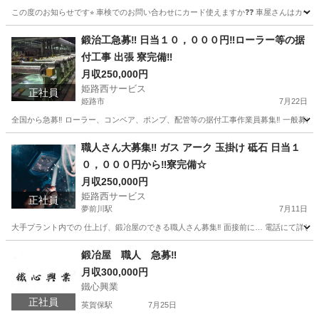
この度のお知らせです⭐︎ 車検でのお問い合わせにカード使えますか❓❓ 車屋さんはカード
兵庫
姫路市
英賀保駅
車検
鍛治工急募‼️ 日当１０，０００円‼️ローラー等の据
付工事 出張 寮完備‼️
月収250,000円
姫路西サービス
正社員
姫路市
7月22日
全国から急募‼️ ローラー、コンベア、ポンプ、配管等の据付工事作業員募集‼️ 一般募集日
兵庫
姫路市
その他
鍛治
職人さん大募集‼️ ガス アーク 玉掛け 砥石 日当１
０，０００円から‼️寮完備☆
月収250,000円
姫路西サービス
正社員
夢前川駅
7月11日
大手プラント内での 仕上げ、鍛冶屋のできる職人さん募集‼️ 面接前に… 電話にて詳しくお
兵庫
姫路市
夢前川駅
鳶職
鍛冶屋 職人 急募‼︎
月収300,000円
鐵心興業
正社員
英賀保駅
7月25日