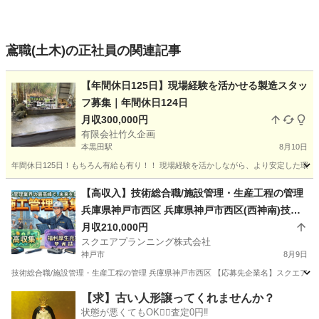
鳶職(土木)の正社員の関連記事
【年間休日125日】現場経験を活かせる製造スタッ
フ募集｜年間休日124日
月収300,000円
有限会社竹久企画
本黒田駅
8月10日
年間休日125日！もちろん有給も有り！！ 現場経験を活かしながら、より安定した環境
兵庫
西脇市
本黒田駅
土木
社員募集
【高収入】技術総合職/施設管理・生産工程の管理
兵庫県神戸市西区 兵庫県神戸市西区(西神南)技術
総合職/施設管理・生産工程の管理
月収210,000円
スクエアプランニング株式会社
神戸市
8月9日
技術総合職/施設管理・生産工程の管理 兵庫県神戸市西区 【応募先企業名】スクエアプラン
兵庫
神戸市
施工管理
【求】古い人形譲ってくれませんか？
状態が悪くてもOK🙆‍♀️査定0円‼️