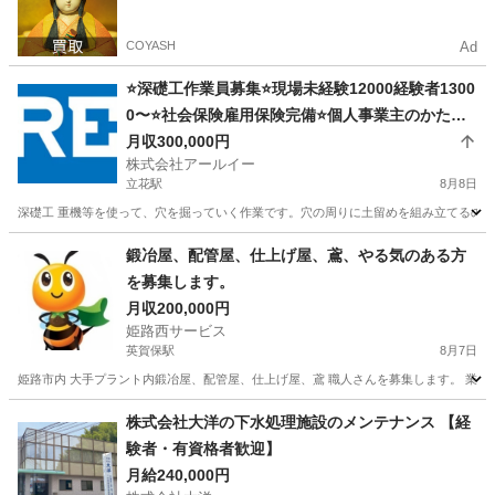
COYASH
Ad
⭐️深礎工作業員募集⭐️現場未経験12000経験者1300
0〜⭐️社会保険雇用保険完備⭐️個人事業主のかた要
相談
月収300,000円
株式会社アールイー
立花駅
8月8日
深礎工 重機等を使って、穴を掘っていく作業です。穴の周りに土留めを組み立てるのがメイン
兵庫
尼崎市
立花駅
その他
鍛冶屋、配管屋、仕上げ屋、鳶、やる気のある方
を募集します。
月収200,000円
姫路西サービス
英賀保駅
8月7日
姫路市内 大手プラント内鍛冶屋、配管屋、仕上げ屋、鳶 職人さんを募集します。 業務内容
兵庫
姫路市
英賀保駅
鳶職
兵庫
姫路市
夢前川駅
株式会社大洋の下水処理施設のメンテナンス 【経
験者・有資格者歓迎】
鳶職
鍛冶屋
月給240,000円