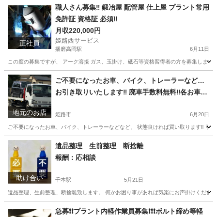
職人さん募集‼️ 鍛冶屋 配管屋 仕上屋 プラント常用
免許証 資格証 必須‼️
月収220,000円
姫路西サービス
正社員
播磨高岡駅
6月11日
この度の募集ですが、 アーク溶接 ガス、玉掛け、砥石等資格習得者の方を募集します。 
兵庫
姫路市
播磨高岡駅
鳶職
アーク溶接
ご不要になったお車、バイク、トレーラーなど…
お引き取りいたします‼️ 廃車手数料無料‼️各お車の
ご相談お待ちいたしております。
地元のお店
姫路市
6月20日
ご不要になったお車、バイク、トレーラーなどなど、 状態良ければ買い取ります‼️ 引き上げます
兵庫
姫路市
その他
無料
遺品整理 生前整理 断捨離
報酬：応相談
助け合い
千本駅
5月21日
遺品整理、生前整理、断捨離致します。 何かお困り事があれば気楽にお声掛けください
兵庫
宍粟市
千本駅
手伝いたい/助けたい
断捨離
急募❗️❗️プラント内軽作業員募集❗️❗️❗️ボルト締め等軽