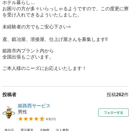
ホテル暮らし…

お困りの方が多々いらっしゃるようですので、この度更に寮
を受け入れできるよういたしました。

未経験者の方でもご安心下さい⭐️

鳶、鍛冶屋、溶接屋、仕上げ屋さんを募集します‼️

姫路市内プラント内から

全国出張もございます。

ご本人様のニーズにお応えいたします！

投稿者
投稿
262
件
姫路西サービス
男性
フォローする
4.9
(
93
)
身分証
電話番号
古物商
法人書類