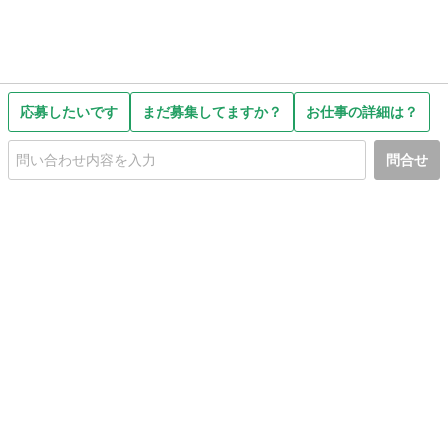
応募したいです
まだ募集してますか？
お仕事の詳細は？
問合せ
初めての方へ
利用規約
プライバシーポリシー
プライバシー・ステートメント
健全化に資する運用方針
お問い合わせ
運営会社
サイトマップ
ご利用ガイド
フリーワードで探す
PC版で表示
都道府県選択