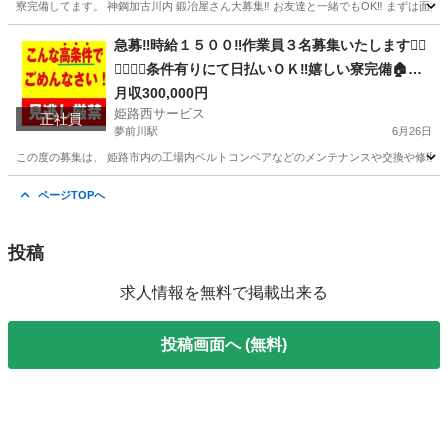
寮完備してます。 神鋼加古川内 鍛冶屋さん大募集‼︎ お友達と一緒でもOK‼︎ まずは面接
兵庫
姫路市
英賀保駅
その他
兵庫
姫路市
夢前川駅
急募‼️時給１５００‼️作業員３名募集いたします👷‍♂️
👷‍♂️👷‍♂️条件有りにて日払いＯＫ‼️嬉しい寮完備🏠未
その他
鍛冶屋
経験者歓迎✨１から丁寧に教えます〜✊
月収300,000円
姫路西サービス
正社員
夢前川駅
6月26日
この度の募集は、 姫路市内の工場内ベルトコンベアなどのメンテナンスや交換や修理のお仕
兵庫
姫路市
夢前川駅
機械
玉掛け
ページTOPへ
投稿
求人情報を無料で掲載出来る
投稿画面へ (無料)