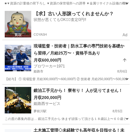
■▼資源の計量後の荷下ろし ▼資源の保管場所への誘導 ▼金属リサイクル設備の機械操作
兵庫
姫路市
その他
【求】古い人形譲ってくれませんか？
状態が悪くてもOK🙆‍♀️査定0円‼️
COYASH
Ad
現場監督・技術者｜防水工事の専門技術を基礎か
ら習得／月給25万〜・資格手当あり
月収600,000円
プロワーカー1971
姫路市
8月6日
【給与】 ① 現場監督 月給300,000円〜600,000円 ② 技術者 月給250,000円〜50
兵庫
姫路市
その他
防水工事
鍛治工手元から！ 寮有り！ 人が足りてません！
月収200,000円
姫路西サービス
夢前川駅
8月5日
この度の募集内容は… 鍛治工手元から 休まず頑張って頂ける１８歳以上〜６０歳ぐらいまで
兵庫
姫路市
夢前川駅
その他
土木施工管理◇未経験でも高年収を目指せる！未