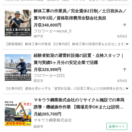
兵庫
尼崎市
施工管理
未経験
解体工事の作業員／完全週休2日制／土日祝休み／
賞与年3回／資格取得費用全額会社負担
月収348,800円
プロワーカーrecruit_5
神戸市
8月6日
【募集職種】 解体工事の作業員 【仕事内容】 解体工事の現場作業をお任せします。 
兵庫
神戸市
その他
未経験
経験者歓迎の避雷針設備の設置・点検スタッフ｜
賞与実績5ヶ月分の安定企業で活躍
月収328,999円
プロワーカー2221
西宮市
8月6日
【仕事内容】 建物を雷から守る「避雷針設備」の設置工事および点検業務を担当してい
兵庫
西宮市
その他
未経験
マキウラ鋼業株式会社のリサイクル施設での車両
誘導・機械操作作業 【職場見学OKまたは説明会
あり】
月給265,700円
マキウラ鋼業株式会社
姫路市
提携サイト