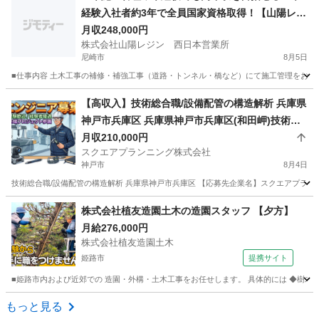
経験入社者約3年で全員国家資格取得！【山陽レジ
ン】
月収248,000円
株式会社山陽レジン 西日本営業所
尼崎市
8月5日
■仕事内容 土木工事の補修・補強工事（道路・トンネル・橋など）にて施工管理をお任せ
兵庫
尼崎市
施工管理
未経験
【高収入】技術総合職/設備配管の構造解析 兵庫県
神戸市兵庫区 兵庫県神戸市兵庫区(和田岬)技術総
合職/設備配管の構造解析
月収210,000円
スクエアプランニング株式会社
神戸市
8月4日
技術総合職/設備配管の構造解析 兵庫県神戸市兵庫区 【応募先企業名】スクエアプランニン
兵庫
神戸市
測量
株式会社植友造園土木の造園スタッフ 【夕方】
月給276,000円
株式会社植友造園土木
姫路市
提携サイト
■姫路市内および近郊での 造園・外構・土木工事をお任せします。 具体的には ◆樹木の剪
兵庫
姫路市
施工管理
もっと見る