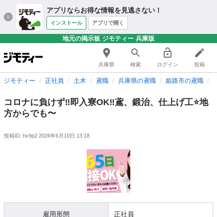
アプリならお得な情報を見逃さない！
インストール
アプリで開く
地元の掲示板 ジモティー 兵庫版
兵庫県
検索
ログイン
投稿
ジモティー
正社員
土木
鳶職
兵庫県の鳶職
姫路市の鳶職
コロナに負けず‼️即入寮OK‼️鳶、鍛治、仕上げ工⭐️地
方からでも〜
投稿ID: hx9p2
2026年6月10日 13:18
雇用形態
正社員