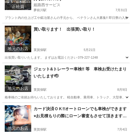
姫路西サービス
です☘寮完備なので出稼ぎも
正社員
夢前川駅
7月31日
プラント内の仕上げ工や鍛冶屋さんの手元から、 ベテランさん大募集‼️ 即日寮の入居可
兵庫
姫路市
夢前川駅
その他
鍛冶屋
買い取ります！ 出張買い取り！
地元のお店
英賀保駅
5月21日
出張買い取りいたします。 まずはお電話ください 079-227-1248
兵庫
姫路市
英賀保駅
便利屋
ジェット&トレーラー車検‼️ 等 車検お受けたまり
いたします🫡
地元のお店
英賀保駅
8月9日
格車検のご依頼お待ちいたしております。 軽自動車、乗用車、トラック、大型車、 バ
兵庫
姫路市
英賀保駅
車検
トライク
カード決済ＯＫ‼️オートローンでも車検ができます
⭐︎お見積もりの際にローン審査もさせて頂きます🚙
2トントラック4トントラック🚚
地元のお店
英賀保駅
7月4日