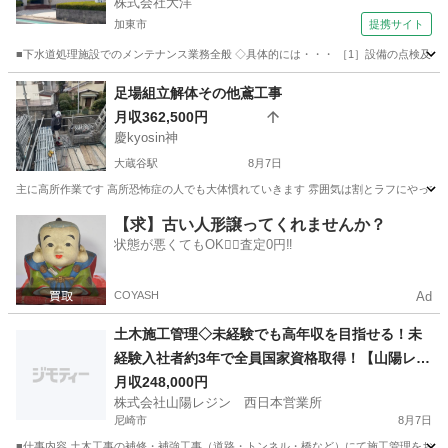
株式会社大洋
加東市
提携サイト
■下水道処理施設でのメンテナンス業務全般 ◇具体的には・・・ ［1］設備の点検及び
兵庫
加東市
その他
足場組立解体その他鳶工事
月収362,500円
慶kyosin神
大蔵谷駅
8月7日
主に高所作業です 高所恐怖症の人でも大体慣れていきます 雰囲気は割とラフにやっていま
兵庫
神戸市
大蔵谷駅
鳶職
未経験
【求】古い人形譲ってくれませんか？
状態が悪くてもOK🙆‍♀️査定0円‼️
COYASH
Ad
土木施工管理◇未経験でも高年収を目指せる！未
経験入社者約3年で全員国家資格取得！【山陽レジ
ン】
月収248,000円
株式会社山陽レジン 西日本営業所
尼崎市
8月7日
■仕事内容 土木工事の補修・補強工事（道路・トンネル・橋など）にて施工管理をお任せ