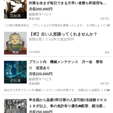
作業を休まず毎日できる方早い者勝ち即採用🔩沢
山仕事はございますのでまずはお問い合わせ下さ
月収200,000円
姫路西サービス
い❗️❗️❗️
正社員
夢前川駅
6月7日
この度の募集内容は、 プラントなどの作業員を募集いたします。 その時によってどこの
兵庫
姫路市
夢前川駅
その他
兵庫
姫路市
【求】古い人形譲ってくれませんか？
状態が悪くてもOK🙆‍♀️査定0円‼️
播磨高岡駅
その他
COYASH
Ad
プラント内 機械メンテナンス 月〜金 寮有
り 送迎あり
月収220,000円
姫路西サービス
正社員
英賀保駅
6月7日
加古川で大手プラント内 機械メンテナンス等の作業です。 月曜日から金曜日 １６時半で
兵庫
姫路市
英賀保駅
その他
兵庫
姫路市
夢前川駅
🌟全国から急募‼️即日寮の入居可能‼️未経験ＯＫ☆
１８才以上、車の免許有り優先🚘配管、鍛冶屋、
その他
仕上げ工手元から‼️ 土、日、祝は基本的にお休み
月収250,000円