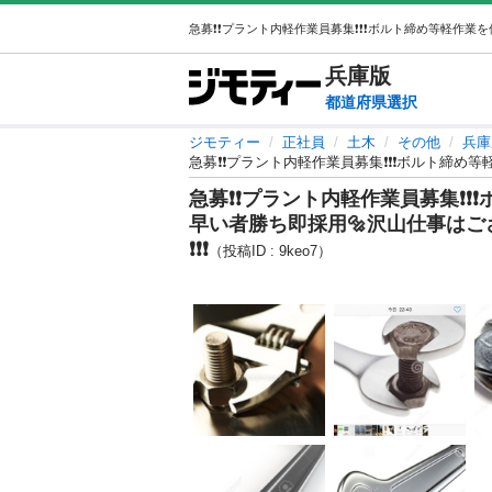
兵庫
版
都道府県選択
ジモティー
正社員
土木
その他
兵庫
急募❗️❗️プラント内軽作業員募集❗️❗️❗️ボル
急募❗️❗️プラント内軽作業員募集❗️
早い者勝ち即採用🔩沢山仕事は
❗️❗️❗️
（投稿ID : 9keo7）