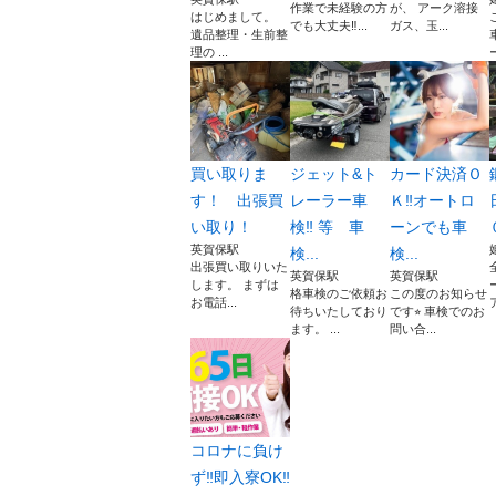
作業で未経験の方
が、 アーク溶接
はじめまして。
でも大丈夫‼...
ガス、玉...
遺品整理・生前整
理の ...
買い取りま
ジェット&ト
カード決済Ｏ
す！ 出張買
レーラー車
Ｋ‼️オートロ
い取り！
検‼️ 等 車
ーンでも車
英賀保駅
検...
検...
出張買い取りいた
英賀保駅
英賀保駅
します。 まずは
格車検のご依頼お
この度のお知らせ
お電話...
待ちいたしており
です⭐︎ 車検でのお
ます。 ...
問い合...
コロナに負け
ず‼️即入寮OK‼️