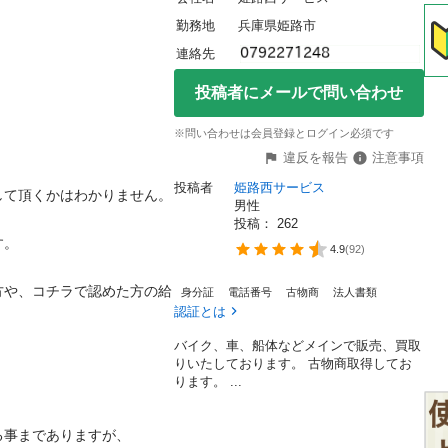
勤務地
兵庫県姫路市
連絡先
投稿者にメールで問い合わせ
※問い合わせは会員登録とログイン必須です
違反を報告
注意事項
投稿者
姫路西サービス
て頂くかはわかりません。

男性
投稿： 
262


4.9
(
92
)
方や、コチラで認めた方の給
身分証
電話番号
古物商
法人書類
認証とは
バイク、車、船体などメインで販売、買取
りいたしております。 古物商取得してお
ります。 ...
までありますが、
