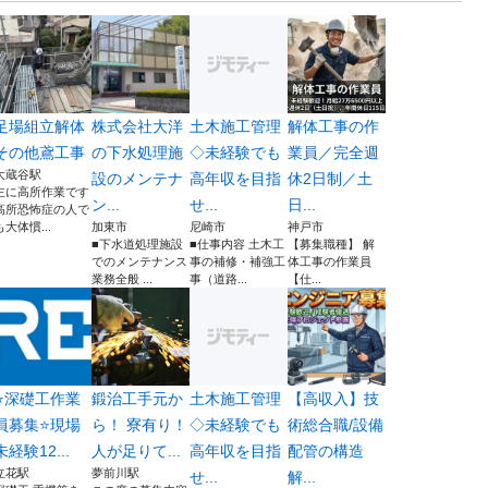
足場組立解体
株式会社大洋
土木施工管理
解体工事の作
その他鳶工事
の下水処理施
◇未経験でも
業員／完全週
大蔵谷駅
設のメンテナ
高年収を目指
休2日制／土
主に高所作業です
ン...
せ...
日...
高所恐怖症の人で
も大体慣...
加東市
尼崎市
神戸市
■下水道処理施設
■仕事内容 土木工
【募集職種】 解
でのメンテナンス
事の補修・補強工
体工事の作業員
業務全般 ...
事（道路...
【仕...
⭐️深礎工作業
鍛治工手元か
土木施工管理
【高収入】技
員募集⭐️現場
ら！ 寮有り！
◇未経験でも
術総合職/設備
未経験12...
人が足りて...
高年収を目指
配管の構造
立花駅
夢前川駅
せ...
解...