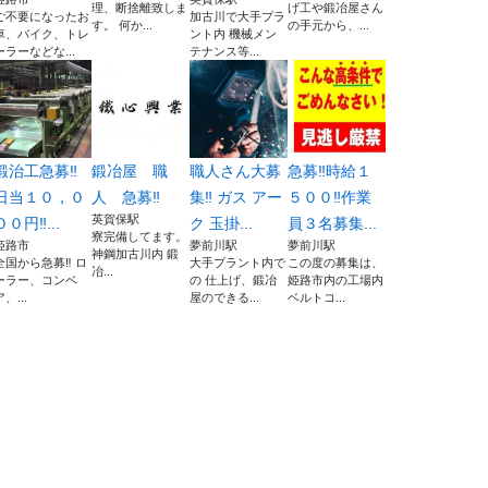
理、断捨離致しま
げ工や鍛冶屋さん
ご不要になったお
加古川で大手プラ
す。 何か...
の手元から、...
車、バイク、トレ
ント内 機械メン
ーラーなどな...
テナンス等...
鍛治工急募‼️
鍛冶屋 職
職人さん大募
急募‼️時給１
日当１０，０
人 急募‼︎
集‼️ ガス アー
５００‼️作業
英賀保駅
００円‼️...
ク 玉掛...
員３名募集...
寮完備してます。
姫路市
夢前川駅
夢前川駅
神鋼加古川内 鍛
全国から急募‼️ ロ
大手プラント内で
この度の募集は、
冶...
ーラー、コンベ
の 仕上げ、鍛冶
姫路市内の工場内
ア、...
屋のできる...
ベルトコ...