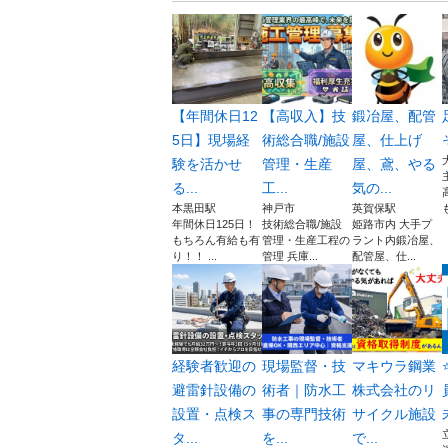
【年間休日12
【高収入】技
鍛冶屋、配管
5日】現場経
術総合職/施設
屋、仕上げ
験を活かせ
管理・生産
屋、鳶、やる
る...
工...
気の...
本黒田駅
神戸市
英賀保駅
年間休日125日！
技術総合職/施設
姫路市内 大手プ
もちろん有給も有
管理・生産工程の
ラント内鍛冶屋、
り！！ ...
管理 兵庫...
配管屋、仕...
経験者歓迎の
現場監督・技
マキウラ鋼業
避雷針設備の
術者｜防水工
株式会社のリ
設置・点検ス
事の専門技術
サイクル施設
タ...
を...
で...