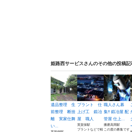
姫路西サービス
さんのその他の投稿記
遺品整理 生
プラント 仕
職人さん募
前整理 断捨
上げ工 鍛冶
集‼️ 鍛冶屋 配
離 実家仕舞
屋 職人
管屋 仕上...
英賀保駅
播磨高岡駅
い...
プラントなどで軽
この度の募集です
英賀保駅