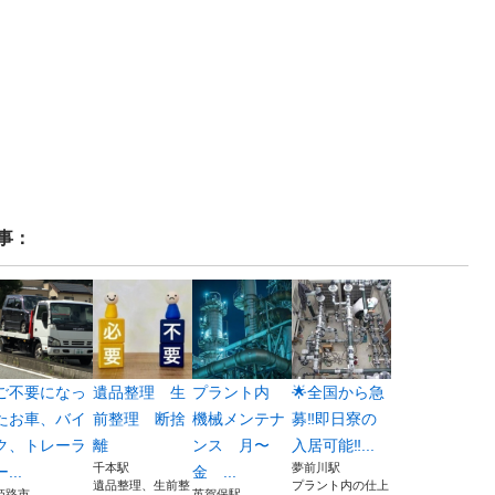
事：
ご不要になっ
遺品整理 生
プラント内
🌟全国から急
たお車、バイ
前整理 断捨
機械メンテナ
募‼️即日寮の
ク、トレーラ
離
ンス 月〜
入居可能‼...
千本駅
夢前川駅
ー...
金 ...
遺品整理、生前整
プラント内の仕上
姫路市
英賀保駅