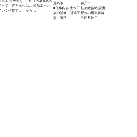
深礎工 重機等を
この度の募集内容
尼崎市
神戸市
使って、穴を掘っ
は… 鍛治工手元
■仕事内容 土木工
技術総合職/設備
ていく作業で...
から ...
事の補修・補強工
配管の構造解析
事（道路...
兵庫県神戸...