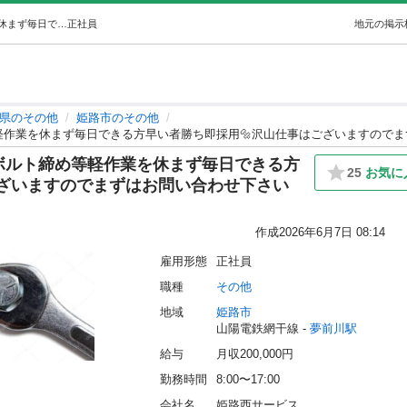
急募❗️❗️プラント内軽作業員募集❗️❗️❗️ボルト締め等軽作業を休まず毎日できる方早い者勝ち即採用🔩沢山仕事はございますのでまずはお問い合… (姫路西サービス) 夢前川のその他の正社員の求人情報 姫路西サービス｜ジモティー
正社員
地元の掲示
県のその他
姫路市のその他
ト締め等軽作業を休まず毎日できる方早い者勝ち即採用🔩沢山仕事はございますのでまずは
❗️❗️ボルト締め等軽作業を休まず毎日できる方
25
お気に
ございますのでまずはお問い合わせ下さい
作成
2026年6月7日 08:14
雇用形態
正社員
職種
その他
地域
姫路市
山陽電鉄網干線 - 
夢前川駅
給与
月収200,000円
勤務時間
8:00〜17:00
会社名
姫路西サービス