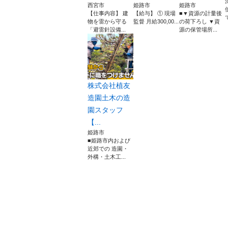
西宮市
姫路市
姫路市
【仕事内容】 建
【給与】 ① 現場
■▼資源の計量後
物を雷から守る
監督 月給300,00...
の荷下ろし ▼資
「避雷針設備...
源の保管場所...
株式会社植友
造園土木の造
園スタッフ
【...
姫路市
■姫路市内および
近郊での 造園・
外構・土木工...