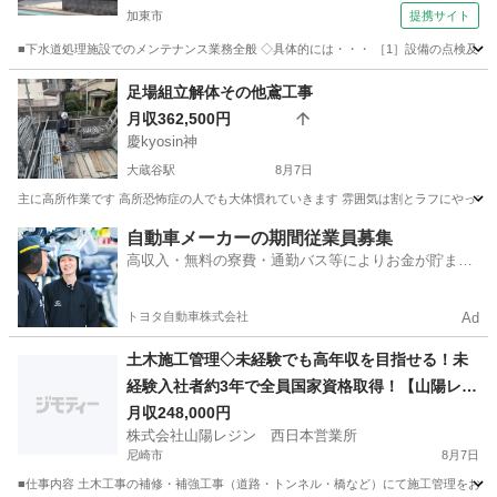
加東市
提携サイト
■下水道処理施設でのメンテナンス業務全般 ◇具体的には・・・ ［1］設備の点検及び
兵庫
加東市
その他
足場組立解体その他鳶工事
月収362,500円
慶kyosin神
大蔵谷駅
8月7日
主に高所作業です 高所恐怖症の人でも大体慣れていきます 雰囲気は割とラフにやっていま
兵庫
神戸市
大蔵谷駅
鳶職
未経験
自動車メーカーの期間従業員募集
高収入・無料の寮費・通勤バス等によりお金が貯まり
やすい環境
トヨタ自動車株式会社
Ad
土木施工管理◇未経験でも高年収を目指せる！未
経験入社者約3年で全員国家資格取得！【山陽レジ
ン】
月収248,000円
株式会社山陽レジン 西日本営業所
尼崎市
8月7日
■仕事内容 土木工事の補修・補強工事（道路・トンネル・橋など）にて施工管理をお任せ