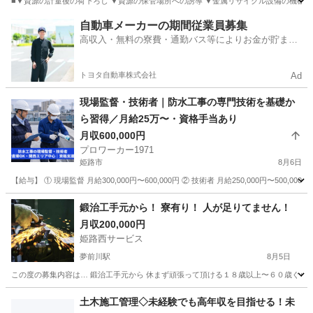
■▼資源の計量後の荷下ろし ▼資源の保管場所への誘導 ▼金属リサイクル設備の機械操作
兵庫
姫路市
その他
自動車メーカーの期間従業員募集
高収入・無料の寮費・通勤バス等によりお金が貯まり
やすい環境
トヨタ自動車株式会社
Ad
現場監督・技術者｜防水工事の専門技術を基礎か
ら習得／月給25万〜・資格手当あり
月収600,000円
プロワーカー1971
姫路市
8月6日
【給与】 ① 現場監督 月給300,000円〜600,000円 ② 技術者 月給250,000円〜50
兵庫
姫路市
その他
防水工事
鍛治工手元から！ 寮有り！ 人が足りてません！
月収200,000円
姫路西サービス
夢前川駅
8月5日
この度の募集内容は… 鍛治工手元から 休まず頑張って頂ける１８歳以上〜６０歳ぐらいまで
兵庫
姫路市
夢前川駅
その他
土木施工管理◇未経験でも高年収を目指せる！未