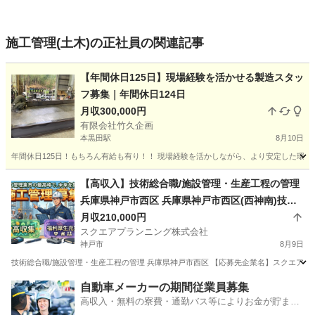
施工管理(土木)の正社員の関連記事
【年間休日125日】現場経験を活かせる製造スタッ
フ募集｜年間休日124日
月収300,000円
有限会社竹久企画
本黒田駅
8月10日
年間休日125日！もちろん有給も有り！！ 現場経験を活かしながら、より安定した環境
兵庫
西脇市
本黒田駅
土木
社員募集
【高収入】技術総合職/施設管理・生産工程の管理
兵庫県神戸市西区 兵庫県神戸市西区(西神南)技術
総合職/施設管理・生産工程の管理
月収210,000円
スクエアプランニング株式会社
神戸市
8月9日
技術総合職/施設管理・生産工程の管理 兵庫県神戸市西区 【応募先企業名】スクエアプラン
兵庫
神戸市
施工管理
自動車メーカーの期間従業員募集
高収入・無料の寮費・通勤バス等によりお金が貯まり
やすい環境