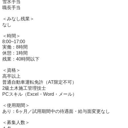
雪氷手当

職長手当

＜みなし残業＞

なし

＜時間＞

8:00~17:00

実働：8時間

休憩：1時間

残業：40時間以下

＜資格＞

高卒以上

普通自動車運転免許（AT限定不可）

2級土木施工管理技士

PCスキル（Excel・Word・メール）

＜使用期間＞

あり：6ヶ月／試用期間中の待遇面・給与面変更なし

＜募集人数＞
