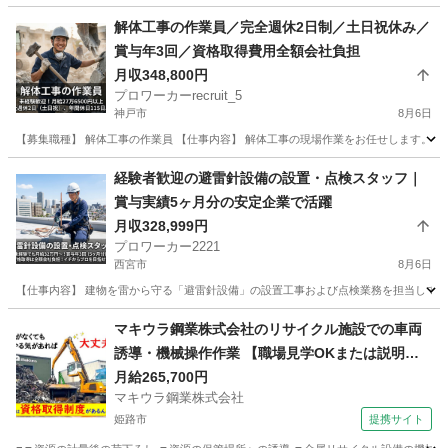
兵庫
尼崎市
施工管理
未経験
解体工事の作業員／完全週休2日制／土日祝休み／
賞与年3回／資格取得費用全額会社負担
月収348,800円
プロワーカーrecruit_5
神戸市
8月6日
【募集職種】 解体工事の作業員 【仕事内容】 解体工事の現場作業をお任せします。 
兵庫
神戸市
その他
未経験
経験者歓迎の避雷針設備の設置・点検スタッフ｜
賞与実績5ヶ月分の安定企業で活躍
月収328,999円
プロワーカー2221
西宮市
8月6日
【仕事内容】 建物を雷から守る「避雷針設備」の設置工事および点検業務を担当してい
兵庫
西宮市
その他
未経験
マキウラ鋼業株式会社のリサイクル施設での車両
誘導・機械操作作業 【職場見学OKまたは説明会
あり】
月給265,700円
マキウラ鋼業株式会社
姫路市
提携サイト