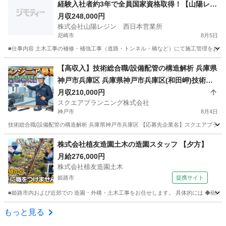
経験入社者約3年で全員国家資格取得！【山陽レジ
ン】
月収248,000円
株式会社山陽レジン 西日本営業所
尼崎市
8月5日
■仕事内容 土木工事の補修・補強工事（道路・トンネル・橋など）にて施工管理をお任せ
兵庫
尼崎市
施工管理
未経験
【高収入】技術総合職/設備配管の構造解析 兵庫県
神戸市兵庫区 兵庫県神戸市兵庫区(和田岬)技術総
合職/設備配管の構造解析
月収210,000円
スクエアプランニング株式会社
神戸市
8月4日
技術総合職/設備配管の構造解析 兵庫県神戸市兵庫区 【応募先企業名】スクエアプランニン
兵庫
神戸市
測量
株式会社植友造園土木の造園スタッフ 【夕方】
月給276,000円
株式会社植友造園土木
姫路市
提携サイト
■姫路市内および近郊での 造園・外構・土木工事をお任せします。 具体的には ◆樹木の剪
兵庫
姫路市
施工管理
もっと見る