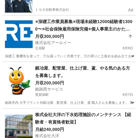
トヨタ自動車株式会社
Ad
⭐️深礎工作業員募集⭐️現場未経験12000経験者1300
0〜⭐️社会保険雇用保険完備⭐️個人事業主のかた要
相談
月収300,000円
株式会社アールイー
立花駅
8月8日
深礎工 重機等を使って、穴を掘っていく作業です。穴の周りに土留めを組み立てるのがメイン
兵庫
尼崎市
立花駅
その他
鍛冶屋、配管屋、仕上げ屋、鳶、やる気のある方
を募集します。
月収200,000円
姫路西サービス
英賀保駅
8月7日
姫路市内 大手プラント内鍛冶屋、配管屋、仕上げ屋、鳶 職人さんを募集します。 業務内容
兵庫
姫路市
英賀保駅
鳶職
兵庫
姫路市
夢前川駅
株式会社大洋の下水処理施設のメンテナンス 【経
験者・有資格者歓迎】
鳶職
鍛冶屋
月給240,000円
株式会社大洋