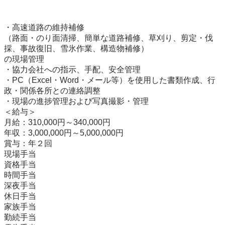
・高速道路の維持補修

（路面・のり面清掃、簡単な道路補修、草刈り、剪定・伐
採、事故復旧、雪氷作業、構造物補修）

の現場管理

・協力会社への指示、手配、安全管理

・PC（Excel・Word・メール等）を使用した書類作成、行
政・関係各所との連絡調整

・現場の進捗管理および写真撮影・管理

＜給与＞

月給：310,000円～340,000円

年収：3,000,000円～5,000,000円

賞与：年２回

現場手当

資格手当

時間手当

深夜手当

休日手当

家族手当

勤続手当
