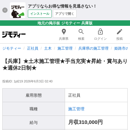
アプリならお得な情報を見逃さない！
インストール
アプリで開く
地元の掲示板 ジモティー 兵庫版
兵庫県
検索
ログイン
投稿
ジモティー
正社員
土木
施工管理
兵庫県の施工管理
姫路市の
【兵庫】★土木施工管理★手当充実★昇給・賞与あり
★週休2日制★
投稿ID: 1pl219
2026年6月3日 02:40
雇用形態
正社員
職種
施工管理
月収310,000円
給与