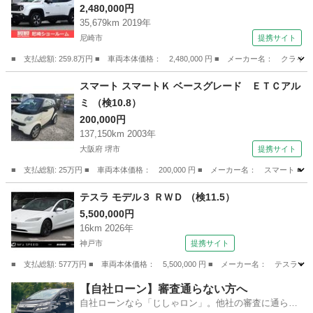
地デジＴＶ シートヒーター ＬＥＤヘッドライ
2,480,000円
35,679km 2019年
ト／デイライト ボンネットデカールグラフィッ
尼崎市
提携サイト
ク デジタルインナーミラー ３６０°ドラレコ
レーダー探知機 新品タイヤ４本 （検8.11）
■ 支払総額: 259.8万円 ■ 車両本体価格： 2,480,000 円 ■ メーカー名
兵庫
尼崎市
その他
スマート スマートＫ ベースグレード ＥＴＣアル
ミ （検10.8）
200,000円
137,150km 2003年
大阪府 堺市
提携サイト
■ 支払総額: 25万円 ■ 車両本体価格： 200,000 円 ■ メーカー名： スマート 
大阪
堺市
その他
テスラ モデル３ ＲＷＤ （検11.5）
5,500,000円
16km 2026年
神戸市
提携サイト
■ 支払総額: 577万円 ■ 車両本体価格： 5,500,000 円 ■ メーカー名： テスラ 
兵庫
神戸市
その他
【自社ローン】審査通らない方へ
自社ローンなら「じしゃロン」。他社の審査に通らな