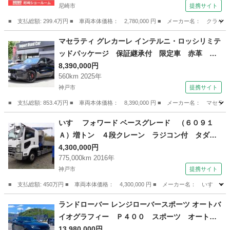
尼崎市
提携サイト
ル インテリアカーボンパネル交換済み ３９２
ＨＥＭＩエンジン （車検整備付）
■ 支払総額: 299.4万円 ■ 車両本体価格： 2,780,000 円 ■ メーカー名
兵庫
尼崎市
その他
マセラティ グレカーレ インテルニ・ロッシリミテ
ッドパッケージ 保証継承付 限定車 赤革 ２
１ＡＷ サンＲ ソナスサウンド スカイフック
8,390,000円
560km 2025年
サス スポーツ＆クライメートｐｋｇ ＬＳＤ
神戸市
提携サイト
赤キャリパー ３６０カメラ 電動ゲート スマ
ートクロック （検10.9）
■ 支払総額: 853.4万円 ■ 車両本体価格： 8,390,000 円 ■ メーカー名
兵庫
神戸市
その他
いすゞ フォワード ベースグレード （６０９１
Ａ）増トン ４段クレーン ラジコン付 タダノ
（ＺＥ３６４ＨＲ）フックイン２．９ｔ吊 角
4,300,000円
775,000km 2016年
足 差し違いアウトリガー リターダー２段 ６
神戸市
提携サイト
ＭＴ ターボあり 煤焼きあり アドブルーあ
り 中古クレーン車 （なし）
■ 支払総額: 450万円 ■ 車両本体価格： 4,300,000 円 ■ メーカー名： 
兵庫
神戸市
その他
ランドローバー レンジローバースポーツ オートバ
イオグラフィー Ｐ４００ スポーツ オートバ
イオグラフィ３．０Ｌ Ｐ４００ ４ＷＤ （検9.
13,980,000円