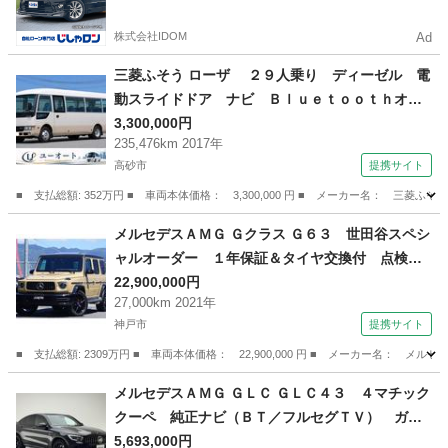
かった方も
株式会社IDOM
Ad
三菱ふそう ローザ ２９人乗り ディーゼル 電
動スライドドア ナビ Ｂｌｕｅｔｏｏｔｈオー
ディオ バックカメラ ＥＴＣ エアコン パワ
3,300,000円
235,476km 2017年
ステ 運転席パワーウィンドウ （車検整備付）
高砂市
提携サイト
■ 支払総額: 352万円 ■ 車両本体価格： 3,300,000 円 ■ メーカー名：
兵庫
高砂市
その他
メルセデスＡＭＧ Ｇクラス Ｇ６３ 世田谷スペシ
ャルオーダー １年保証＆タイヤ交換付 点検記
録簿２枚 Ｒ６．３／Ｒ７．５ デジーノデザー
22,900,000円
27,000km 2021年
トサンド（スペシャル） ２２インチＡＷ ＡＭ
神戸市
提携サイト
ＧナイトＰＫＧ ＡＭＧレザーエクスクルーブＰ
ＫＧ （車検整備付）
■ 支払総額: 2309万円 ■ 車両本体価格： 22,900,000 円 ■ メーカー名
兵庫
神戸市
その他
メルセデスＡＭＧ ＧＬＣ ＧＬＣ４３ ４マチック
クーペ 純正ナビ（ＢＴ／フルセグＴＶ） ガラ
スルーフ クルーズコントロール シートヒータ
5,693,000円