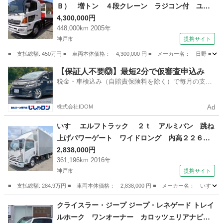
Ｂ） 増トン ４段クレーン ラジコン付 ユニ
ック（ＵＲＵ３７４） フックイン２．９ｔ吊
4,300,000円
448,000km 2005年
差し違いアウトリガー 角足 Ｆ６ＭＴ ターボ
神戸市
提携サイト
あり 煤焼きあり アドブルーなし 中古クレー
ン車 （なし）
■ 支払総額: 450万円 ■ 車両本体価格： 4,300,000 円 ■ メーカー名： 
兵庫
神戸市
その他
【保証人不要🙆】最短2分で仮審査申込み
税金・車検込み（自賠責保険料を除く）で毎月の支払
額は一定の自社ローン🚗
株式会社IDOM
Ad
いすゞ エルフトラック ２ｔ アルミバン 跳ね
上げパワーゲート ワイドロング 内高２２６ｃ
ｍ ２トン バン 荷台キルティング張り ラッ
2,838,000円
361,196km 2016年
シング２段 バックモニター ミッション ター
神戸市
提携サイト
ボ 準中型 積載量２．０００ｋｇ オートター
ン （なし）
■ 支払総額: 284.9万円 ■ 車両本体価格： 2,838,000 円 ■ メーカー名
兵庫
神戸市
その他
クライスラー・ジープ ジープ・レネゲード トレイ
ルホーク ワンオーナー カロッツェリアナビ