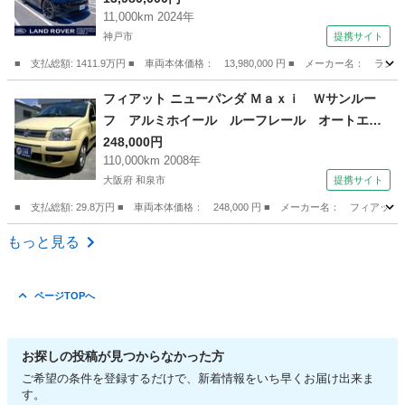
11,000km 2024年
7）
神戸市
提携サイト
■ 支払総額: 1411.9万円 ■ 車両本体価格： 13,980,000 円 ■ メーカー
兵庫
神戸市
その他
フィアット ニューパンダ Ｍａｘｉ Ｗサンルー
フ アルミホイール ルーフレール オートエア
コン ＥＴＣ キーレス （検10.8）
248,000円
110,000km 2008年
大阪府 和泉市
提携サイト
■ 支払総額: 29.8万円 ■ 車両本体価格： 248,000 円 ■ メーカー名： フ
大阪
和泉市
その他
もっと見る
ページTOPへ
お探しの投稿が見つからなかった方
ご希望の条件を登録するだけで、新着情報をいち早くお届け出来ま
す。