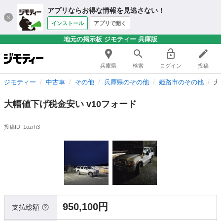
アプリならお得な情報を見逃さない！
インストール
アプリで開く
地元の掲示板 ジモティー 兵庫版
兵庫県
検索
ログイン
投稿
ジモティー
中古車
その他
兵庫県のその他
姫路市のその他
大
大幅値下げ税金安い v10フォード
投稿ID: 1ozrh3
950,100円
支払総額