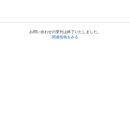
お問い合わせの受付は終了いたしました。
関連投稿をみる
初めての方へ
利用規約
プライバシーポリシー
プライバシー・ステートメント
健全化に資する運用方針
お問い合わせ
運営会社
サイトマップ
ご利用ガイド
フリーワードで探す
PC版で表示
都道府県選択
特定商取引法の表示
利用者情報の外部送信について