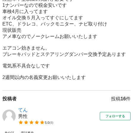
1ナンバーなので税金安いです

車検4月に入ってます

オイル交換５月入ってすぐにしてます

ETC、ドラレコ、バックモニター、ナビ取り付け

現状販売

アメ車なのでノークレームお願いいたします

エアコン効きません。

ブレーキパッドとステアリングダンパー交換予定あります

電気系不具合なしです

2週間以内の名義変更お願いいたします
投稿者
投稿
16
件
てん
男性
フォローする
5.0
(
8
)