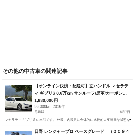
その他の中古車の関連記事
【オンライン決済・配送可】左ハンドル マセラテ
ィ ギブリS 8.6万km サンルーフ/黒革/カーボンス
テア
1,880,000円
86,000km 2016年
尼崎駅
8月7日
マセラティ ギブリ S の出品です。 外装、内装共に全体的に比較的大変綺麗な状態を
兵庫
尼崎市
尼崎駅
その他
日野 レンジャープロ ベースグレード （００９４