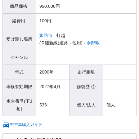
商品価格
950,000円
諸費用
100円
姫路市
- 打越
受け渡し場所
JR姫新線(姫路～佐用) -
余部駅
ジャンル
-
年式
2000年
走行距離
車検有効期限
2027年4月
修復歴
車台番号(下3
533
個人/法人
個人
桁)
中古車購入ガイド