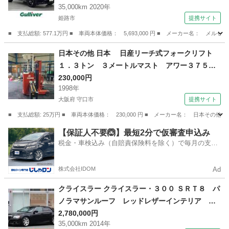
35,000km 2020年
ー パワーシート コーナーセンサー レザーシ
姫路市
提携サイト
ート 純正フロアマット 純正ＡＷ ドライブレ
コーダー ＥＴＣ２．０ （検9.2）
■ 支払総額: 577.1万円 ■ 車両本体価格： 5,693,000 円 ■ メーカー名
兵庫
姫路市
その他
日本その他 日本 日産リーチ式フォークリフト
１．３トン ３メートルマスト アワー３７５７
時間 （なし）
230,000円
1998年
大阪府 守口市
提携サイト
■ 支払総額: 25万円 ■ 車両本体価格： 230,000 円 ■ メーカー名： 日本
大阪
守口市
その他
【保証人不要🙆】最短2分で仮審査申込み
税金・車検込み（自賠責保険料を除く）で毎月の支払
額は一定の自社ローン🚗
株式会社IDOM
Ad
クライスラー クライスラー・３００ ＳＲＴ８ パ
ノラマサンルーフ レッドレザーインテリア シ
ートヒーター／ベンチレーター ナビゲーション
2,780,000円
35,000km 2014年
／地デジＴＶ アダプティブクルーズコントロー