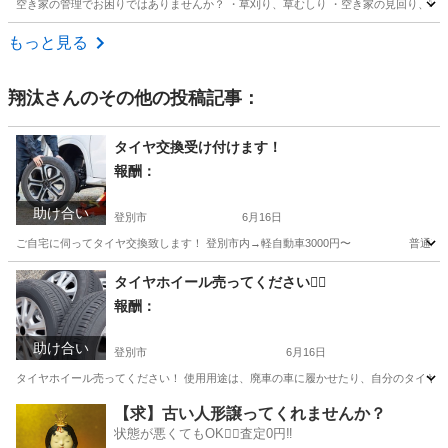
空き家の管理でお困りではありませんか？ ・草刈り、草むしり ・空き家の見回り、写真
北海道
札幌市
菊水駅
便利屋
草むしり
もっと見る
翔汰
さんのその他の投稿記事：
タイヤ交換受け付けます！
報酬：
助け合い
登別市
6月16日
ご自宅に伺ってタイヤ交換致します！ 登別市内→軽自動車3000円〜 普通車35
北海道
登別市
買いたい/ください
タイヤ交換
タイヤホイール売ってください🙇‍♀️
報酬：
助け合い
登別市
6月16日
タイヤホイール売ってください！ 使用用途は、廃車の車に履かせたり、自分のタイヤに履かせ
北海道
登別市
買いたい/ください
ホイール
【求】古い人形譲ってくれませんか？
状態が悪くてもOK🙆‍♀️査定0円‼️