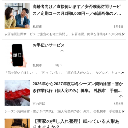
北海道
札幌市
便利屋
御用聞き
高齢者向け／直接伺います／安否確認訪問サービ
ス／定期コース月2回6,000円～／確認画像のメー
ルまたはLINE送信OK
札幌市
8月6日
安否確認訪問サービス ご指定のお宅に訪問し、安否確認。簡単な作業もOK(10分程度
北海道
札幌市
便利屋
月額
お手伝いサービス
札幌市
8月6日
「話を聞いてほしい」、「困っている」、「頼める人がいない」などなど、ちょっとした
北海道
札幌市
便利屋
御用聞き
2026年から2027年度◎冬シーズン契約除雪・雪か
き作業代行（個人宅のみ）募集。 札幌市 手稲
区・西区のみ（一部エリアのみ） 限定。1か月分
基本料金６００００円から～
宮の沢駅
8月5日
シーズン契約除雪・雪かき作業代行（個人宅契約のみ）募集。 ◎札幌市 手稲区と西区のみ
北海道
札幌市
宮の沢駅
便利屋
除雪作業
【実家の押し入れ整理】眠っている人形あ
りませんか？