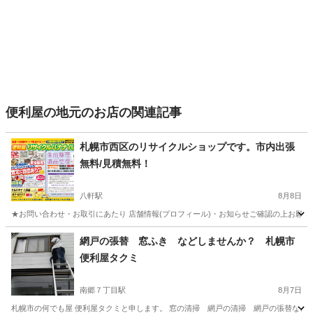
便利屋の地元のお店の関連記事
札幌市西区のリサイクルショップです。市内出張
無料/見積無料！
八軒駅
8月8日
★お問い合わせ・お取引にあたり 店舗情報(プロフィール)・お知らせご確認の上お願い
北海道
札幌市
八軒駅
便利屋
北海道
札幌市
琴似駅
網戸の張替 窓ふき などしませんか？ 札幌市
便利屋タクミ
便利屋
無料
南郷７丁目駅
8月7日
札幌市の何でも屋 便利屋タクミと申します。 窓の清掃 網戸の清掃 網戸の張替など 出来る事