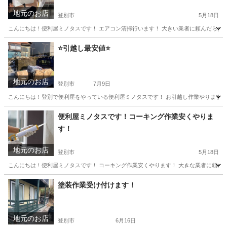
地元のお店
登別市
5月18日
こんにちは！便利屋ミノタスです！ エアコン清掃行います！ 大きい業者に頼んだらお高
北海道
登別市
便利屋
無料
⭐️引越し最安値⭐️
地元のお店
登別市
7月9日
こんにちは！登別で便利屋をやっている便利屋ミノタスです！ お引越し作業やります！
北海道
登別市
引っ越し
便利屋ミノタスです！コーキング作業安くやりま
す！
地元のお店
登別市
5月18日
こんにちは！便利屋ミノタスです！ コーキング作業安くやります！ 大きな業者に頼めば
北海道
登別市
便利屋
無料
塗装作業受け付けます！
地元のお店
登別市
6月16日