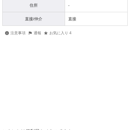
住所
-
直接/仲介
直接
注意事項
通報
お気に入り 4