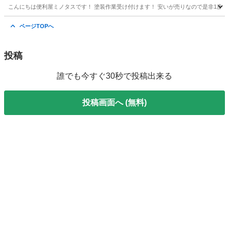
こんにちは便利屋ミノタスです！ 塗装作業受け付けます！ 安いが売りなので是非1度
北海道
登別市
便利屋
無料
ページTOPへ
投稿
誰でも今すぐ30秒で投稿出来る
投稿画面へ (無料)