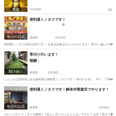
COYASH
Ad
便利屋ミノタスです！
地元のお店
登別市
6月16日
便利屋ミノタス代表の吉田です！ 出来る仕事はなんでもやります！ 例 引っ越しの手伝い 
北海道
登別市
便利屋
無料
草刈り行います！
報酬：
助け合い
登別市
5月18日
こんにちは😊登別にある便利屋の便利屋ミノタスです！ 草刈りを安く、早く、丁寧に行い
北海道
登別市
手伝いたい/助けたい
便利屋ミノタスです！解体作業激安でやります！
地元のお店
登別市
5月18日
ガレージやシャッターを解体して欲しい方いらっしゃらないですか？ お安く受けたまら