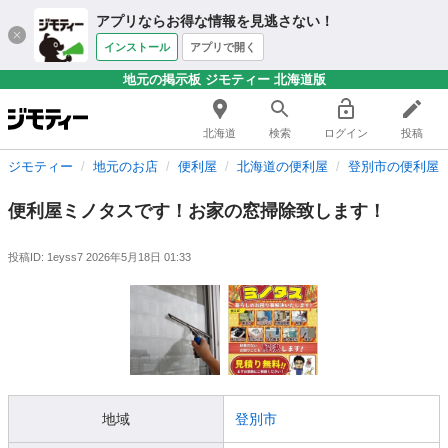
アプリならお得な情報を見逃さない！
インストール
アプリで開く
地元の掲示板 ジモティー 北海道版
北海道
検索
ログイン
投稿
ジモティー
地元のお店
便利屋
北海道の便利屋
登別市の便利屋
便利屋ミノタスです！お家の窓掃除致します！
投稿ID: 1eyss7
2026年5月18日 01:33
地域
登別市