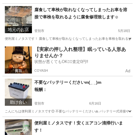
北海道
登別市
便利屋
ガレージ
腐食して車検が取れなくなってしまったお車を溶
接で車検を取れるように腐食修理致します☺
地元のお店
登別市
5月18日
便利屋ミノタスです！ 腐食して車検が取れなくなってしまったお車を車検を取れるよう
北海道
登別市
便利屋
無料
【実家の押し入れ整理】眠っている人形あ
りませんか？
状態が悪くてもOK🙆‍♀️査定0円‼️
COYASH
Ad
不要なバッテリーくださいm(_ _)m
報酬：
助け合い
登別市
6月16日
こんにちは便利屋ミノタスです😊 不要なバッテリーください🙏 バッテリー式溶接や
北海道
登別市
買いたい/ください
電源
便利屋ミノタスです！安くエアコン清掃行いま
す！