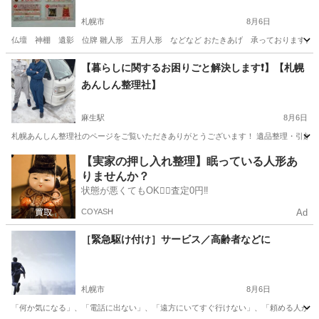
札幌市
8月6日
仏壇 神棚 遺影 位牌 雛人形 五月人形 などなど おたきあげ 承っております。 受付
北海道
札幌市
便利屋
雛人形
【暮らしに関するお困りごと解決します❗️】【札幌
あんしん整理社】
麻生駅
8月6日
札幌あんしん整理社のページをご覧いただきありがとうございます！ 遺品整理・引越し・
北海道
札幌市
麻生駅
便利屋
無料
【実家の押し入れ整理】眠っている人形あ
りませんか？
状態が悪くてもOK🙆‍♀️査定0円‼️
COYASH
Ad
［緊急駆け付け］サービス／高齢者などに
札幌市
8月6日
「何か気になる」、「電話に出ない」、「遠方にいてすぐ行けない」、「頼める人がいない