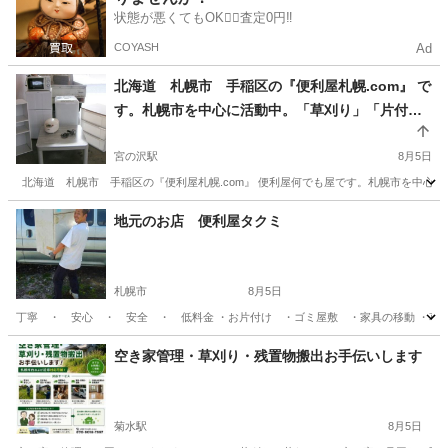
状態が悪くてもOK🙆‍♀️査定0円‼️
COYASH
Ad
北海道 札幌市 手稲区の『便利屋札幌.com』 で
す。札幌市を中心に活動中。「草刈り」「片付
け」「窓用エアコン設置」など作業中です。
宮の沢駅
8月5日
北海道 札幌市 手稲区の『便利屋札幌.com』 便利屋何でも屋です。札幌市を中心に活
北海道
札幌市
宮の沢駅
便利屋
.com
地元のお店 便利屋タクミ
札幌市
8月5日
丁寧 ・ 安心 ・ 安全 ・ 低料金 ・お片付け ・ゴミ屋敷 ・家具の移動 ・草
北海道
札幌市
便利屋
無料
空き家管理・草刈り・残置物搬出お手伝いします
菊水駅
8月5日