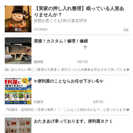
北海道
札幌市
南郷７丁目駅
便利屋
網戸
【実家の押し入れ整理】眠っている人形あ
りませんか？
状態が悪くてもOK🙆‍♀️査定0円‼️
COYASH
Ad
溶接！カスタム！修理！修繕
篠路駅
8月7日
誠にありがたい事にご要望が大変多く 多忙だったため募集を停止させて頂いていましたが業務が
北海道
札幌市
篠路駅
便利屋
✨️便利屋のことならお任せ下さい💪✨️
札幌市
8月7日
📍札幌市・近郊対応｜見積り無料！ ✨「こんなこと頼めるかな？」と思ったらまずはご相談く
北海道
札幌市
便利屋
無料
おたきあげ承っております。便利屋タクミ