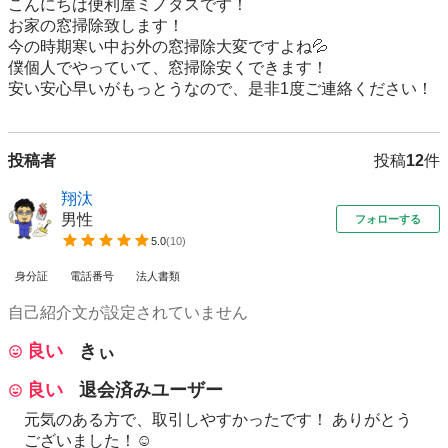
こんにちは便利屋ミノタスです！

お家の窓掃除致します！

今の時期寒い中お外の窓掃除大変ですよね💦

僕個人でやっていて、窓掃除安くできます！

安い安心早いがもっとうなので、是非1度ご連絡ください！
投稿者
投稿
12
件
翔汰
男性
フォローする
5.0
(
10
)
身分証
電話番号
法人書類
自己紹介文が設定されていません
良い
きぃ
良い
退会済みユーザー
元気のある方で、取引しやすかったです！ ありがとう
ございました！☺️