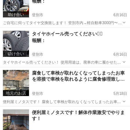
報酬：
ひご連絡お待ちし...
助け合い
登別市
6月16日
ご自宅に伺ってタイヤ交換致します！ 登別市内→軽自動車3000円〜
普通車3500円〜 登別市外→ご相談下さい
北海道
登別市
買いたい/ください
タイヤ交換
タイヤホイール売ってください🙇‍♀️
報酬：
助け合い
登別市
6月16日
タイヤホイール売ってください！ 使用用途は、廃車の車に履かせた
り、自分のタイヤに履かせたりします！なのでどんなに汚くてもガリ
北海道
登別市
買いたい/ください
ホイール
腐食して車検が取れなくなってしまったお車
傷があろうと大丈夫です☺️ 買取値段 アルミホイール 14インチ4本セッ
を溶接で車検を取れるように腐食修理致し…
ト2000円 15イ...
地元のお店
登別市
5月18日
便利屋ミノタスです！ 腐食して車検が取れなくなってしまったお車を
車検を取れるよう溶接で腐食修理致します！！ ディーラーや大きな工
北海道
登別市
便利屋
無料
便利屋ミノタスです！解体作業激安でやりま
場に入れたら高くつく腐食箇所修理ですが、個人でやっている僕はと
す！
ても安く腐食箇所修理ができます...