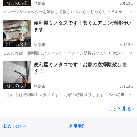
地元のお店
登別市
5月18日
ガレージやシャッターを解体して欲しい方いらっしゃらないですか？
お安く受けたまらせていただきます。 興味ありましたらコメント、メ
北海道
登別市
便利屋
ガレージ
便利屋ミノタスです！安くエアコン清掃行い
ッセージ宜しくお願いします！ 登別、室蘭以外でも承りますのでお
ます！
気軽に御相談ください。 ...
地元のお店
登別市
5月18日
こんにちは！便利屋ミノタスです！ エアコン清掃行います！ 大きい業
者に頼んだらお高く付くエアコン清掃ですが、個人でやってる僕であ
北海道
登別市
便利屋
無料
便利屋ミノタスです！お家の窓掃除致しま
れば安くエアコン清掃が出来ます😁 エアコンは安いものではありませ
す！
ん！なので、適切な清掃を行い長持...
地元のお店
登別市
5月18日
こんにちは便利屋ミノタスです！ お家の窓掃除致します！ 今の時期寒
い中お外の窓掃除大変ですよね💦 僕個人でやっていて、窓掃除安くで
北海道
登別市
便利屋
きます！ 安い安心早いがもっとうなので、是非1度ご連絡ください！
もっと見る
初めての方へ
利用規約