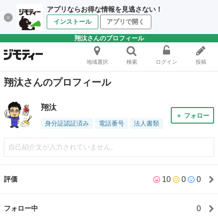
アプリならお得な情報を見逃さない！
インストール
アプリで開く
翔汰さんのプロフィール
地域選択
検索
ログイン
投稿
翔汰さんのプロフィール
翔汰
＋ フォロー
身分証認証済み
電話番号
法人書類
自己紹介文が入力されていません。
10
0
0
評価
0
フォロー中