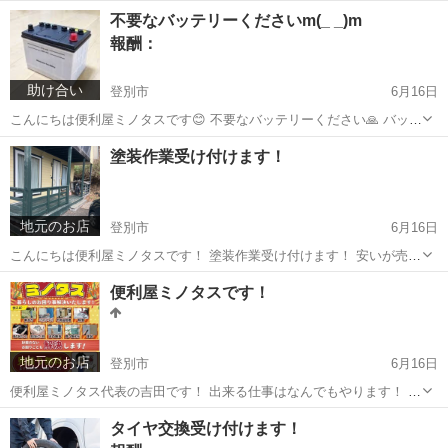
し作業やります！ 地域最安値でやります！ 早い安心安いでやっており
北海道
登別市
引っ越し
不要なバッテリーくださいm(_ _)m
ますのでぜひ一度ご連絡お待ちしております！
報酬：
助け合い
登別市
6月16日
こんにちは便利屋ミノタスです😊 不要なバッテリーください🙏 バッテ
リー式溶接や、非常電源として使いたいです！
北海道
登別市
買いたい/ください
電源
塗装作業受け付けます！
地元のお店
登別市
6月16日
こんにちは便利屋ミノタスです！ 塗装作業受け付けます！ 安いが売り
なので是非1度無料御見積もり待っています！
北海道
登別市
便利屋
無料
便利屋ミノタスです！
地元のお店
登別市
6月16日
便利屋ミノタス代表の吉田です！ 出来る仕事はなんでもやります！ 例
引っ越しの手伝い 解体作業 買い物代行 草刈り 除雪 家の塗装関係 鍛
北海道
登別市
便利屋
無料
タイヤ交換受け付けます！
冶屋関係 ハウスクリーニング 車のあれこれ等 なんでもやります！ ぜ