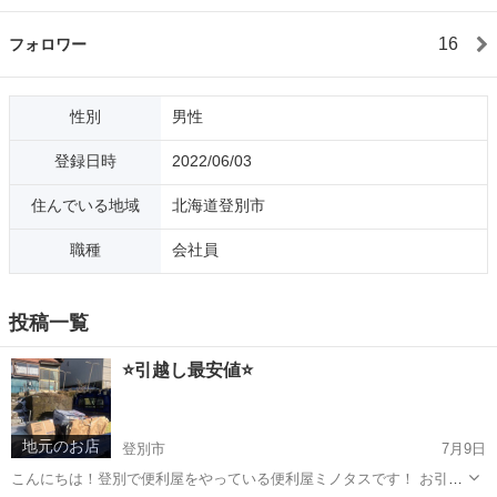
16
フォロワー
性別
男性
登録日時
2022/06/03
住んでいる地域
北海道登別市
職種
会社員
投稿一覧
⭐️引越し最安値⭐️
地元のお店
登別市
7月9日
こんにちは！登別で便利屋をやっている便利屋ミノタスです！ お引越